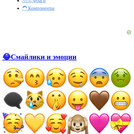
🇺🇸 Флаги
🦱 Компоненты
😂Смайлики и эмоции