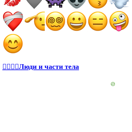
👩‍❤️‍💋‍👨Люди и части тела