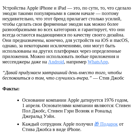
Устройства Apple iPhone и iPad — это, по сути, то, что сделало
эмодзи такими популярными в самом начале — поэтому
неудивительно, что этот бренд прилагает столько усилий,
чтобы сделать свои фирменные эмодзи как можно более
разнообразными во всех категориях и гарантирует, что они
всегда остаются выдающимися по качеству своего дизайна.
Они предназначены, конечно, для устройств на iOS и macOS,
однако, за некоторыми исключениями, они могут быть
использованы на других платформах через определенные
приложения. Можно использовать любые приложения и
мессенджеры даже на
Android
, например
WhatsApp
.
“Давай придумаем завтрашний день вместо того, чтобы
беспокоиться о том, что случилось вчера.”
— Стив Джобс
Факты:
Основание компании Apple датируется 1976 годом,
1 апреля. Основателями компании являются: Стивен
Пол Джобс, Стивен Гэри Возняк и Рональд
Джеральд Уэйн.
Каждый сотрудник Apple получил
🎁 Подарок
от
Стива Джобса в виде iPhone.