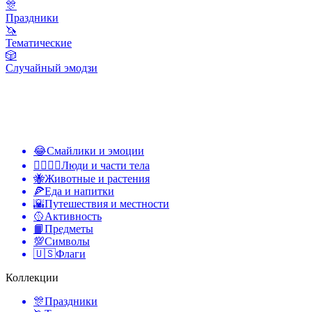
🎊
Праздники
🦄
Тематические
🎲
Случайный эмодзи
😂
Смайлики и эмоции
👩‍❤️‍💋‍👨
Люди и части тела
🐝
Животные и растения
🍕
Еда и напитки
🌇
Путешествия и местности
🥎
Активность
📙
Предметы
💯
Символы
🇺🇸
Флаги
Коллекции
🎊
Праздники