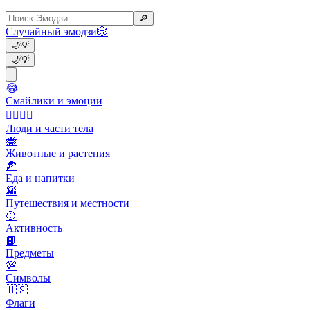
🔎
Случайный эмодзи
🎲
🌙
💡
🌙
💡
😂
Смайлики и эмоции
👩‍❤️‍💋‍👨
Люди и части тела
🐝
Животные и растения
🍕
Еда и напитки
🌇
Путешествия и местности
🥎
Активность
📙
Предметы
💯
Символы
🇺🇸
Флаги