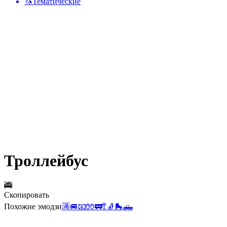
🦄
Тематические
Троллейбус
🚎
Скопировать
Похожие эмодзи
🈵
🚐
📧
🧤
🚃
🚏
🧦
🛼
🛻