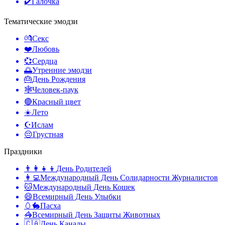
✔️
Галочка
Тематические эмодзи
💏
Секс
❤️
Любовь
💞
Сердца
🌅
Утренние эмодзи
🎂
День Рождения
🕸️
Человек-паук
🔴
Красный цвет
☀️
Лето
☪️
Ислам
😔
Грустная
Праздники
👨‍👩‍👧‍👦
День Родителей
👩‍💻
Международный День Солидарности Журналистов
🐱
Международный День Кошек
😄
Всемирный День Улыбки
🥚🐇
Пасха
🦓
Всемирный День Защиты Животных
🇨🇦
День Канады