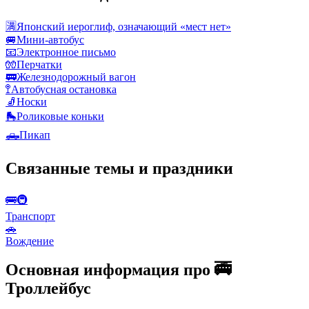
🈵
Японский иероглиф, означающий «мест нет»
🚐
Мини-автобус
📧
Электронное письмо
🧤
Перчатки
🚃
Железнодорожный вагон
🚏
Автобусная остановка
🧦
Носки
🛼
Роликовые коньки
🛻
Пикап
Связанные темы и праздники
🚌🚇
Транспорт
🚗
Вождение
Основная информация про 🚎
Троллейбус