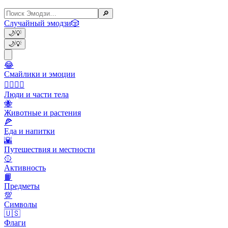
🔎
Случайный эмодзи
🎲
🌙
💡
🌙
💡
😂
Смайлики и эмоции
👩‍❤️‍💋‍👨
Люди и части тела
🐝
Животные и растения
🍕
Еда и напитки
🌇
Путешествия и местности
🥎
Активность
📙
Предметы
💯
Символы
🇺🇸
Флаги