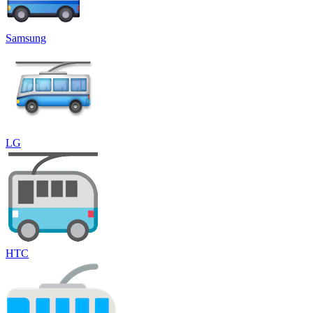
Samsung
LG
HTC