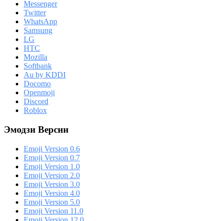
Messenger
Twitter
WhatsApp
Samsung
LG
HTC
Mozilla
Softbank
Au by KDDI
Docomo
Openmoji
Discord
Roblox
Эмодзи Версии
Emoji Version 0.6
Emoji Version 0.7
Emoji Version 1.0
Emoji Version 2.0
Emoji Version 3.0
Emoji Version 4.0
Emoji Version 5.0
Emoji Version 11.0
Emoji Version 12.0