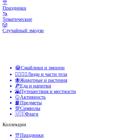
🎊
Праздники
🦄
Тематические
🎲
Случайный эмодзи
😂
Смайлики и эмоции
👩‍❤️‍💋‍👨
Люди и части тела
🐝
Животные и растения
🍕
Еда и напитки
🌇
Путешествия и местности
🥎
Активность
📙
Предметы
💯
Символы
🇺🇸
Флаги
Коллекции
🎊
Праздники