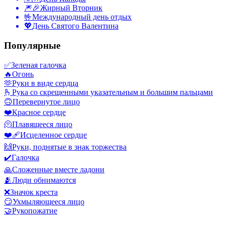
🎆🎉
Жирный Вторник
🤟
Международный день отдых
💖
День Святого Валентина
Популярные
✅
Зеленая галочка
🔥
Огонь
🫶
Руки в виде сердца
🫰
Рука со скрещенными указательным и большим пальцами
🙃
Перевернутое лицо
❤️
Красное сердце
🫠
Плавящееся лицо
❤️‍🩹
Исцеленное сердце
🙌
Руки, поднятые в знак торжества
✔️
Галочка
🙏
Сложенные вместе ладони
🫂
Люди обнимаются
❌
Значок креста
😏
Ухмыляющееся лицо
🤝
Рукопожатие