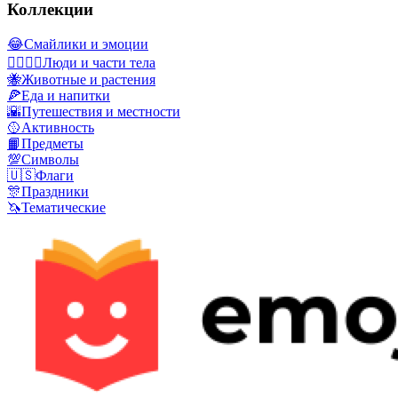
Коллекции
😂
Смайлики и эмоции
👩‍❤️‍💋‍👨
Люди и части тела
🐝
Животные и растения
🍕
Еда и напитки
🌇
Путешествия и местности
🥎
Активность
📙
Предметы
💯
Символы
🇺🇸
Флаги
🎊
Праздники
🦄
Тематические