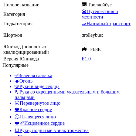
Полное название
🚎 Троллейбус
🌇Путешествия и
Категория
местности
Подкатегория
🚗Наземный транспорт
Шорткод
:trolleybus:
Юникод (полностью
🚎 1F68E
квалифицированный)
Версия Юникода
E1.0
Популярные
✅
Зеленая галочка
🔥
Огонь
🫶
Руки в виде сердца
🫰
Рука со скрещенными указательным и большим
пальцами
🙃
Перевернутое лицо
❤️
Красное сердце
🫠
Плавящееся лицо
❤️‍🩹
Исцеленное сердце
🙌
Руки, поднятые в знак торжества