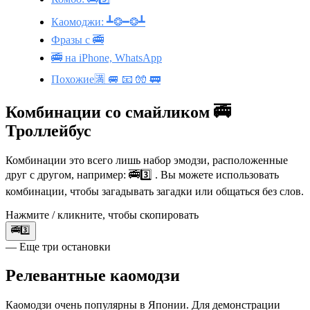
Каомоджи: ┻❂━❂┻
Фразы с 🚎
🚎 на iPhone, WhatsApp
Похожие🈵 🚐 📧 🧤 🚃
Комбинации со смайликом 🚎
Троллейбус
Комбинации это всего лишь набор эмодзи, расположенные
друг с другом, например: 🚎3️⃣ . Вы можете использовать
комбинации, чтобы загадывать загадки или общаться без слов.
Нажмите / кликните, чтобы скопировать
🚎3️⃣
— Еще три остановки
Релевантные каомодзи
Каомодзи очень популярны в Японии. Для демонстрации