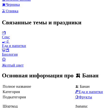
🫐
Черника
🫒
Оливка
Связанные темы и праздники
💏
Секс
🍳🧃
Еда и напитки
🐯📕
Биология
🟡
Желтый цвет
Основная информация про 🍌 Банан
Полное название
🍌 Банан
Категория
🍕Еда и напитки
Подкатегория
🍋Фрукты
Шорткод
:banana: