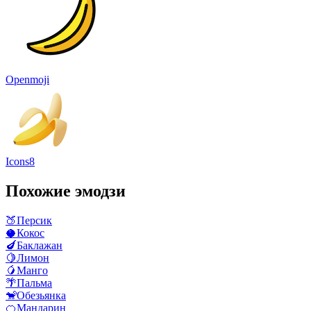
Openmoji
Icons8
Похожие эмодзи
🍑
Персик
🥥
Кокос
🍆
Баклажан
🍋
Лимон
🥭
Манго
🌴
Пальма
🐒
Обезьянка
🍊
Мандарин