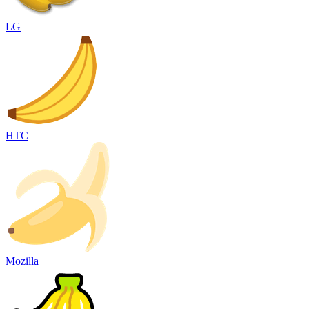
LG
HTC
Mozilla