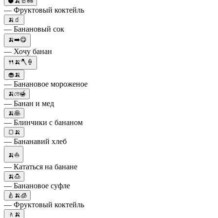
🥥🍌🥛🥜
— Фруктовый коктейль
🍌🧃
— Банановый сок
🍌➡️😋
— Хочу банан
🍴🍌🪓🍦
🧁🍌
— Банановое мороженое
🍌তে🍯
— Банан и мед
🍌🥞
— Блинчики с бананом
🍞🍌
— Бананавий хлеб
🍌⛵️
— Кататься на банане
🍌🍮
— Банановое суфле
🍐🍌🧊
— Фруктовый коктейль
🚶🍌