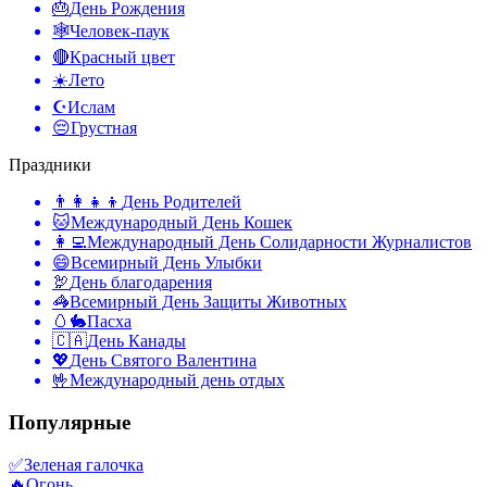
🎂
День Рождения
🕸️
Человек-паук
🔴
Красный цвет
☀️
Лето
☪️
Ислам
😔
Грустная
Праздники
👨‍👩‍👧‍👦
День Родителей
🐱
Международный День Кошек
👩‍💻
Международный День Солидарности Журналистов
😄
Всемирный День Улыбки
🦃
День благодарения
🦓
Всемирный День Защиты Животных
🥚🐇
Пасха
🇨🇦
День Канады
💖
День Святого Валентина
🤟
Международный день отдых
Популярные
✅
Зеленая галочка
🔥
Огонь