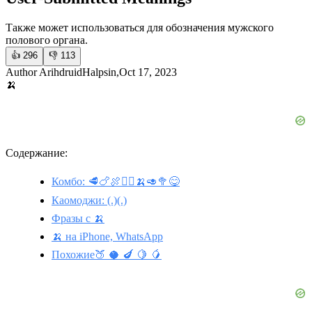
Также может использоваться для обозначения мужского
полового органа.
👍
296
👎
113
Author ArihdruidHalpsin,Oct 17, 2023
🍌
Содержание:
Комбо: 🥩🍗🍖🙅‍♀️🍌🥑🥦😋
Каомоджи: (.)(.)
Фразы с 🍌
🍌 на iPhone, WhatsApp
Похожие🍑 🥥 🍆 🍋 🥭