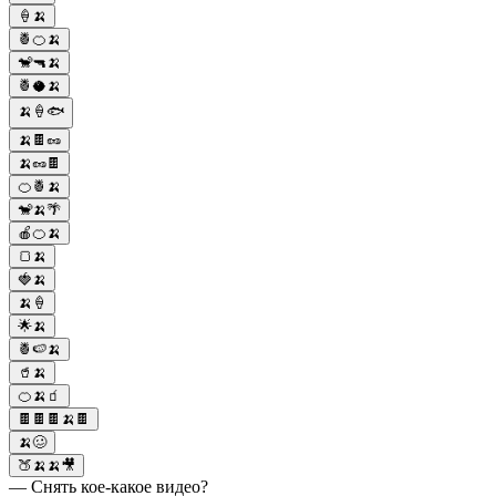
🍦🍌
🍍🍊🍌
🐒🔫🍌
🍍🥥🍌
🍌🍦🐟
🍌🍫🥜
🍌🥜🍫
🍊🍍🍌
🐒🍌🌴
🍎🍊🍌
🍞🍌
🍓🍌
🍌🍦
🌟🍌
🍍🍉🍌
🥤🍌
🍊🍌🧃
🍫🍫🍫🍌🍫
🍌🥴
🍑🍌🍌🎥
— Снять кое-какое видео?