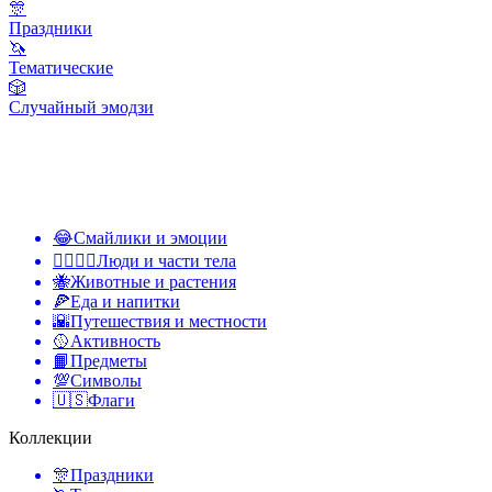
🎊
Праздники
🦄
Тематические
🎲
Случайный эмодзи
😂
Смайлики и эмоции
👩‍❤️‍💋‍👨
Люди и части тела
🐝
Животные и растения
🍕
Еда и напитки
🌇
Путешествия и местности
🥎
Активность
📙
Предметы
💯
Символы
🇺🇸
Флаги
Коллекции
🎊
Праздники