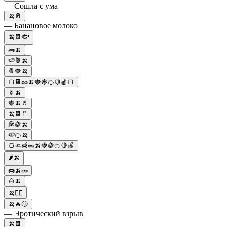
— Сошла с ума
🍌🥛
— Банановое молоко
🍌🍫🐟
🧱🍌
🍉🍍🍌
🍍🍓🍌
🍞🍫🥜🍌🍓🍇🍊🍋🍎🍞
🍢🍌
🍓🍌🥤
🍌🍫🥛
🦧🍇🍌
🍉🍊🍌
🍞🧈🍯🥜🍌🍓🍇🍊🍋🍎
🌶️🍌
🍩🍌🥜
🌰🍌
🍌👷‍♂️
🍌🔥😏
— Эротический взрыв
🍌🍫