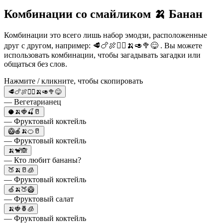
Комбинации со смайликом 🍌 Банан
Комбинации это всего лишь набор эмодзи, расположенные
друг с другом, например: 🥩🍗🍖🙅‍♀️🍌🥑🥦😋 . Вы можете
использовать комбинации, чтобы загадывать загадки или
общаться без слов.
Нажмите / кликните, чтобы скопировать
🥩🍗🍖🙅‍♀️🍌🥑🥦😋
— Вегетарианец
🥥🍌🍓🍒🥛
— Фруктовый коктейль
🥝🍎🍌🍊🥛
— Фруктовый коктейль
🍌🐒🙈
— Кто любит бананы?
🍑🍌🥛🧊
— Фруктовый коктейль
🍏🍌🍑🥝
— Фруктовый салат
🍌🍓🍍🧊
— Фруктовый коктейль