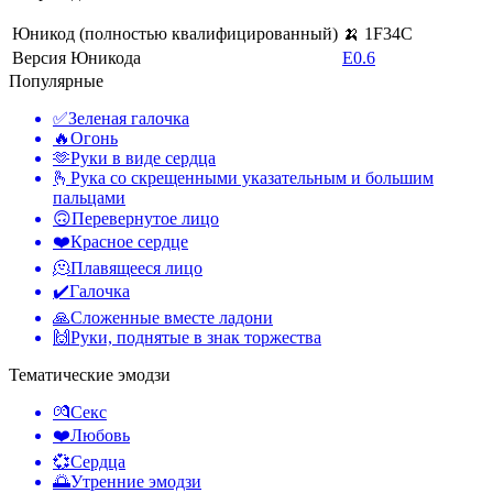
Юникод (полностью квалифицированный)
🍌 1F34C
Версия Юникода
E0.6
Популярные
✅
Зеленая галочка
🔥
Огонь
🫶
Руки в виде сердца
🫰
Рука со скрещенными указательным и большим
пальцами
🙃
Перевернутое лицо
❤️
Красное сердце
🫠
Плавящееся лицо
✔️
Галочка
🙏
Сложенные вместе ладони
🙌
Руки, поднятые в знак торжества
Тематические эмодзи
💏
Секс
❤️
Любовь
💞
Сердца
🌅
Утренние эмодзи