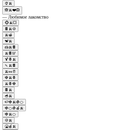
🍨🍌
🙈🍌❤️🙉
— Любимое лакомство
🐵🍌💥
🍫🍌🍪
🍌🍯
🐒🍌
🍰🍌🍫
🍌🍫🥢
🍹🍍🍌
🍡🍌🍫
🍌🥜🥛
🍓🍌🍍
🍌🍍🍓
🍫🍌
🥣🍌
🍉🍓🍌🍇🍊
🍓🍊🍇🍎🍌
🍓🍌🍊
🍪🍌
🤮🍎🍌