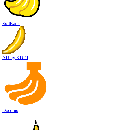
SoftBank
AU by KDDI
Docomo