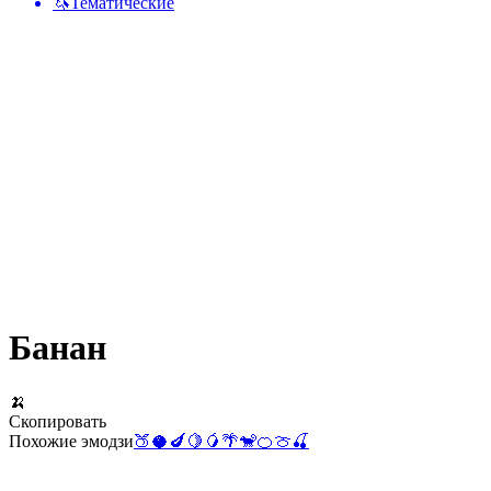
🦄
Тематические
Банан
🍌
Скопировать
Похожие эмодзи
🍑
🥥
🍆
🍋
🥭
🌴
🐒
🍊
🍈
🍒