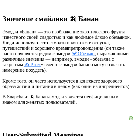
Значение смайлика 🍌 Банан
Эмодзи «Банан» — это изображение экзотического фрукта,
известного своей сладостью и как любимое блюдо обезьянок.
Люди используют этот эмодзи в контексте отпуска,
путешествий и хорошего времяпрепровождения (он также
часто появляется рядом с эмодзи
🐒 Обезьян
, выражающими
различные значения — например, эмодзи «обезьяна с
закрытым
👄 Ртом
» вместе с эмодзи банана могут означать
намерение похудеть).
Кроме того, он часто используется в контексте здорового
образа жизни и питания в целом (как один из ингредиентов).
В Snapchat-е 🍌 Банан-эмодзи является неофициальным
знаком для женатых пользователей.
User-Submitted Meanings