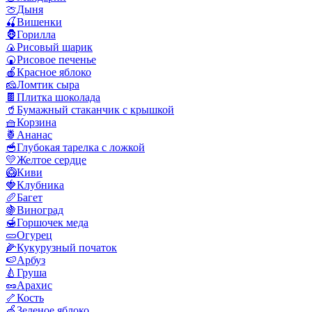
🍈
Дыня
🍒
Вишенки
🦍
Горилла
🍙
Рисовый шарик
🍘
Рисовое печенье
🍎
Красное яблоко
🧀
Ломтик сыра
🍫
Плитка шоколада
🥤
Бумажный стаканчик с крышкой
🧺
Корзина
🍍
Ананас
🥣
Глубокая тарелка с ложкой
💛
Желтое сердце
🥝
Киви
🍓
Клубника
🥖
Багет
🍇
Виноград
🍯
Горшочек меда
🥒
Огурец
🌽
Кукурузный початок
🍉
Арбуз
🍐
Груша
🥜
Арахис
🦴
Кость
🍏
Зеленое яблоко