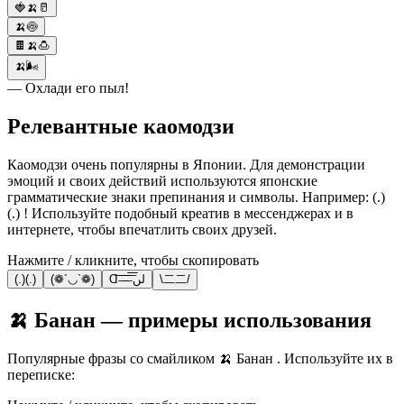
🍓🍌🥛
🍌🍥
🍫🍌🍮
🍌🌬
— Охлади его пыл!
Релевантные каомодзи
Каомодзи очень популярны в Японии. Для демонстрации
эмоций и своих действий используются японские
грамматические знаки препинания и символы. Например: (.)
(.) ! Используйте подобный креатив в мессенджерах и в
интернете, чтобы впечатлить своих друзей.
Нажмите / кликните, чтобы скопировать
(.)(.)
(❁´◡`❁)
Ɑ͞ ̶͞ ̶͞ ̶͞ لں͞
\二二/
🍌 Банан — примеры использования
Популярные фразы со смайликом 🍌 Банан . Используйте их в
переписке: