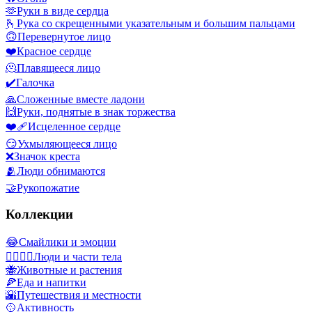
🫶
Руки в виде сердца
🫰
Рука со скрещенными указательным и большим пальцами
🙃
Перевернутое лицо
❤️
Красное сердце
🫠
Плавящееся лицо
✔️
Галочка
🙏
Сложенные вместе ладони
🙌
Руки, поднятые в знак торжества
❤️‍🩹
Исцеленное сердце
😏
Ухмыляющееся лицо
❌
Значок креста
🫂
Люди обнимаются
🤝
Рукопожатие
Коллекции
😂
Смайлики и эмоции
👩‍❤️‍💋‍👨
Люди и части тела
🐝
Животные и растения
🍕
Еда и напитки
🌇
Путешествия и местности
🥎
Активность