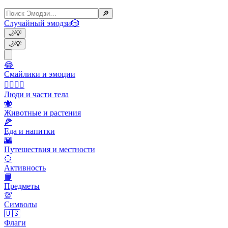
🔎
Случайный эмодзи
🎲
🌙
💡
🌙
💡
😂
Смайлики и эмоции
👩‍❤️‍💋‍👨
Люди и части тела
🐝
Животные и растения
🍕
Еда и напитки
🌇
Путешествия и местности
🥎
Активность
📙
Предметы
💯
Символы
🇺🇸
Флаги