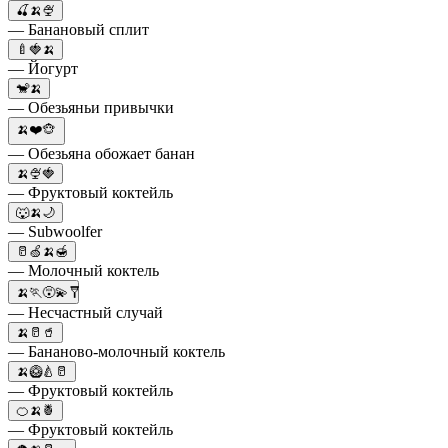
🍒🍌🍨
— Банановый сплит
🍼🍓🍌
— Йогурт
🐒🍌
— Обезьяньи привычки
🍌❤️🐵
— Обезьяна обожает банан
🍌🍨🍓
— Фруктовый коктейль
🐺🍌🌙
— Subwoolfer
🥛🍏🍌🍯
— Молочный коктель
🍌🏃😵‍💫🩼
— Несчастный случай
🍌🥛🥤
— Бананово-молочный коктель
🍌🥝🍐🥛
— Фруктовый коктейль
🍊🍌🍍
— Фруктовый коктейль