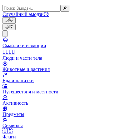
🔎
Случайный эмодзи
🎲
🌙
💡
🌙
💡
😂
Смайлики и эмоции
👩‍❤️‍💋‍👨
Люди и части тела
🐝
Животные и растения
🍕
Еда и напитки
🌇
Путешествия и местности
🥎
Активность
📙
Предметы
💯
Символы
🇺🇸
Флаги