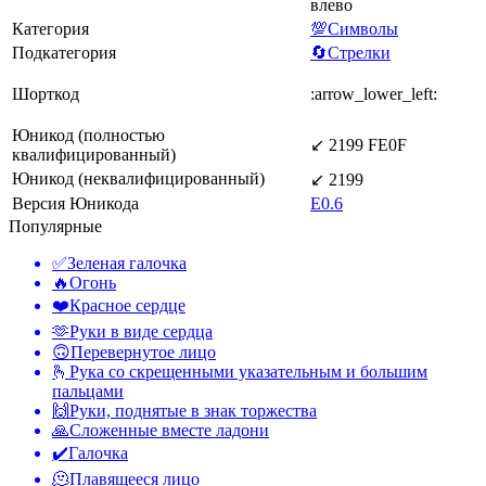
влево
Категория
💯Символы
Подкатегория
🔄Стрелки
Шорткод
:arrow_lower_left:
Юникод (полностью
↙️ 2199 FE0F
квалифицированный)
Юникод (неквалифицированный)
↙ 2199
Версия Юникода
E0.6
Популярные
✅
Зеленая галочка
🔥
Огонь
❤️
Красное сердце
🫶
Руки в виде сердца
🙃
Перевернутое лицо
🫰
Рука со скрещенными указательным и большим
пальцами
🙌
Руки, поднятые в знак торжества
🙏
Сложенные вместе ладони
✔️
Галочка
🫠
Плавящееся лицо