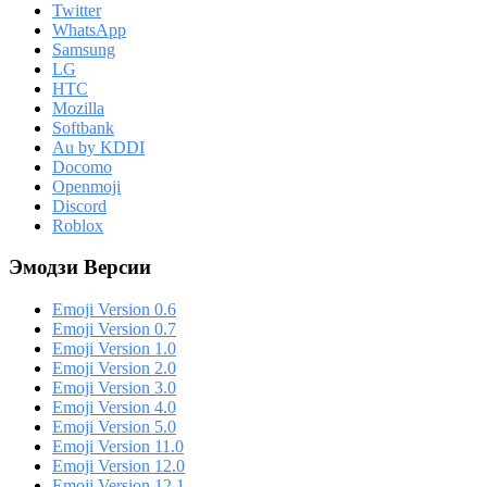
Twitter
WhatsApp
Samsung
LG
HTC
Mozilla
Softbank
Au by KDDI
Docomo
Openmoji
Discord
Roblox
Эмодзи Версии
Emoji Version 0.6
Emoji Version 0.7
Emoji Version 1.0
Emoji Version 2.0
Emoji Version 3.0
Emoji Version 4.0
Emoji Version 5.0
Emoji Version 11.0
Emoji Version 12.0
Emoji Version 12.1