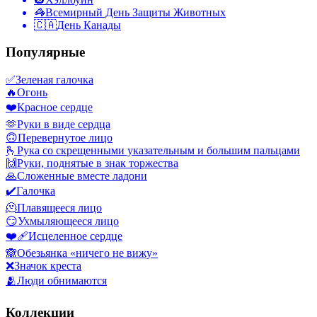
🦓
Всемирный День Защиты Животных
🇨🇦
День Канады
Популярные
✅
Зеленая галочка
🔥
Огонь
❤️
Красное сердце
🫶
Руки в виде сердца
🙃
Перевернутое лицо
🫰
Рука со скрещенными указательным и большим пальцами
🙌
Руки, поднятые в знак торжества
🙏
Сложенные вместе ладони
✔️
Галочка
🫠
Плавящееся лицо
😏
Ухмыляющееся лицо
❤️‍🩹
Исцеленное сердце
🙈
Обезьянка «ничего не вижу»
❌
Значок креста
🫂
Люди обнимаются
Коллекции