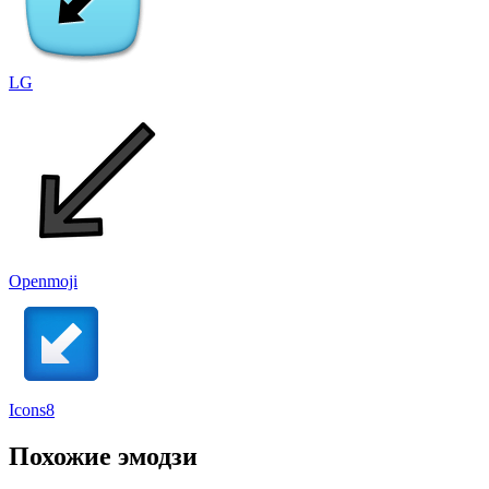
LG
Openmoji
Icons8
Похожие эмодзи