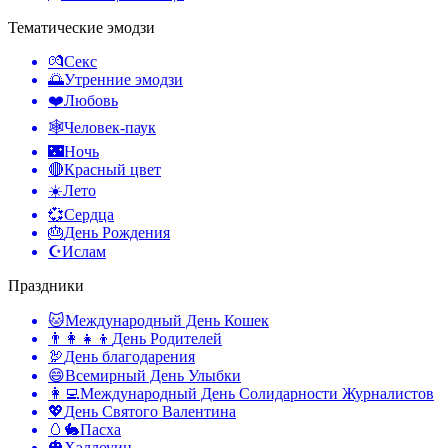
Тематические эмодзи
💏
Секс
🌅
Утренние эмодзи
❤️
Любовь
🕸️
Человек-паук
🌃
Ночь
🔴
Красный цвет
☀️
Лето
💞
Сердца
🎂
День Рождения
☪️
Ислам
Праздники
🐱
Международный День Кошек
👨‍👩‍👧‍👦
День Родителей
🦃
День благодарения
😄
Всемирный День Улыбки
👩‍💻
Международный День Солидарности Журналистов
💖
День Святого Валентина
🥚🐇
Пасха
🎃
Хэллоуин