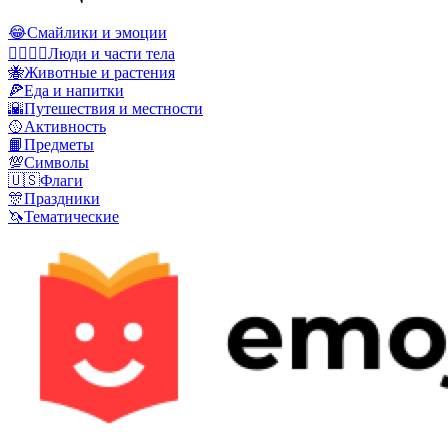
😂
Смайлики и эмоции
👩‍❤️‍💋‍👨
Люди и части тела
🐝
Животные и растения
🍕
Еда и напитки
🌇
Путешествия и местности
🥎
Активность
📙
Предметы
💯
Символы
🇺🇸
Флаги
🎊
Праздники
🦄
Тематические