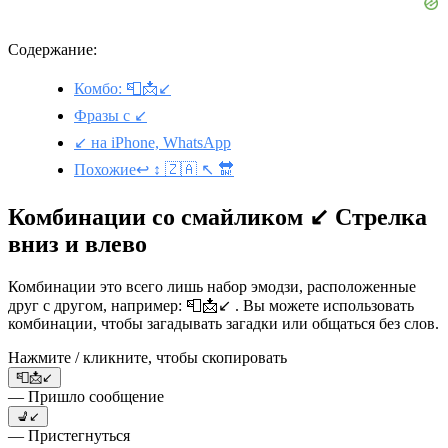
Содержание:
Комбо: 📮📩↙️
Фразы с ↙️
↙️ на iPhone, WhatsApp
Похожие↩️ ↕️ 🇿🇦 ↖️ 🔛
Комбинации со смайликом ↙️ Стрелка
вниз и влево
Комбинации это всего лишь набор эмодзи, расположенные
друг с другом, например: 📮📩↙️ . Вы можете использовать
комбинации, чтобы загадывать загадки или общаться без слов.
Нажмите / кликните, чтобы скопировать
📮📩↙️
— Пришло сообщение
💺↙️
— Пристегнуться