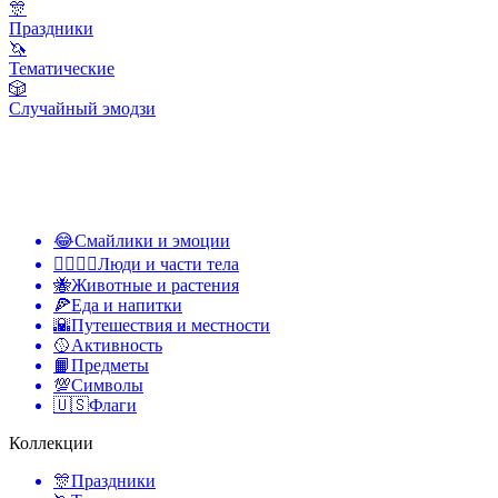
🎊
Праздники
🦄
Тематические
🎲
Случайный эмодзи
😂
Смайлики и эмоции
👩‍❤️‍💋‍👨
Люди и части тела
🐝
Животные и растения
🍕
Еда и напитки
🌇
Путешествия и местности
🥎
Активность
📙
Предметы
💯
Символы
🇺🇸
Флаги
Коллекции
🎊
Праздники