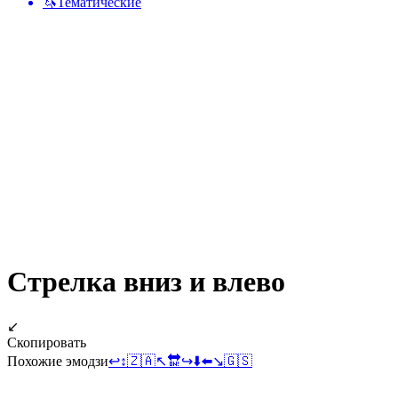
🦄
Тематические
Стрелка вниз и влево
↙️
Скопировать
Похожие эмодзи
↩️
↕️
🇿🇦
↖️
🔛
↪️
⬇️
⬅️
↘️
🇬🇸