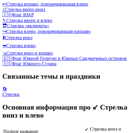
↩️
Стрелка вправо, поворачивающая влево
↕️
Стрелка вверх-вниз
🇿🇦
Флаг ЮАР
↖️
Стрелка вверх и влево
🔛
Стрелка «включить»
↪️
Стрелка влево, поворачивающая направо
⬇️
Стрелка вниз
⬅️
Стрелка влево
↘️
Стрелка вниз и вправо
🇬🇸
Флаг Южной Георгии и Южных Сандвичевых островов
🇸🇸
Флаг Южного Судана
Связанные темы и праздники
🔄
Стрелки
Основная информация про ↙️ Стрелка
вниз и влево
↙️ Стрелка вниз и
Полное название