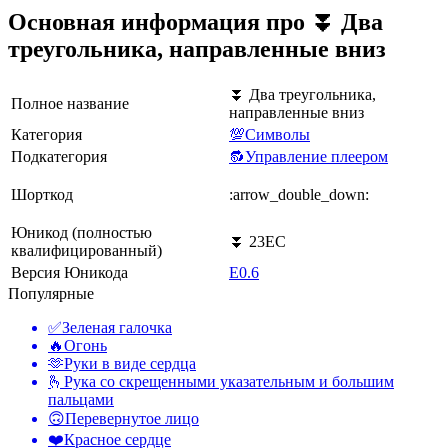
Основная информация про ⏬ Два
треугольника, направленные вниз
⏬ Два треугольника,
Полное название
направленные вниз
Категория
💯Символы
Подкатегория
🔂Управление плеером
Шорткод
:arrow_double_down:
Юникод (полностью
⏬ 23EC
квалифицированный)
Версия Юникода
E0.6
Популярные
✅
Зеленая галочка
🔥
Огонь
🫶
Руки в виде сердца
🫰
Рука со скрещенными указательным и большим
пальцами
🙃
Перевернутое лицо
❤️
Красное сердце