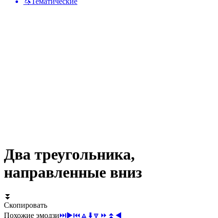
🦄
Тематические
Два треугольника,
направленные вниз
⏬
Скопировать
Похожие эмодзи
⏭️
▶️
⏮️
🔼
⬇️
🔽
⏩
⏫
◀️