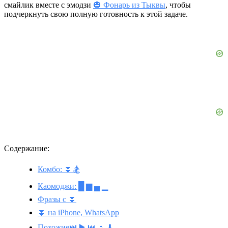
смайлик вместе с эмодзи
🎃 Фонарь из Тыквы
, чтобы
подчеркнуть свою полную готовность к этой задаче.
Содержание:
Комбо: ⏬🏂
Каомоджи: █ ▆ ▄ ▁
Фразы с ⏬
⏬ на iPhone, WhatsApp
Похожие⏭️ ▶️ ⏮️ 🔼 ⬇️