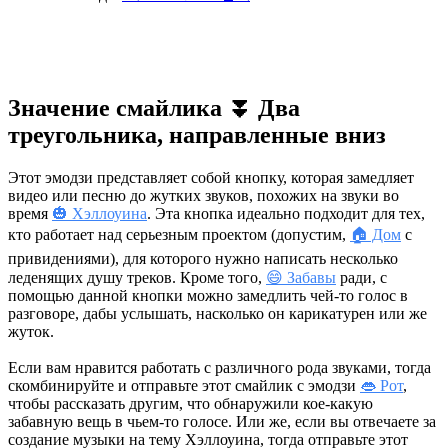
Значение смайлика ⏬ Два
треугольника, направленные вниз
Этот эмодзи представляет собой кнопку, которая замедляет
видео или песню до жутких звуков, похожих на звуки во
время
🎃 Хэллоуина
. Эта кнопка идеально подходит для тех,
кто работает над серьезным проектом (допустим,
🏠 Дом
с
привидениями), для которого нужно написать несколько
леденящих душу треков. Кроме того,
😄 Забавы
ради, с
помощью данной кнопки можно замедлить чей-то голос в
разговоре, дабы услышать, насколько он карикатурен или же
жуток.
Если вам нравится работать с различного рода звуками, тогда
скомбинируйте и отправьте этот смайлик с эмодзи
👄 Рот
,
чтобы рассказать другим, что обнаружили кое-какую
забавную вещь в чьем-то голосе. Или же, если вы отвечаете за
создание музыки на тему Хэллоуина, тогда отправьте этот