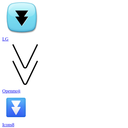
LG
Openmoji
Icons8