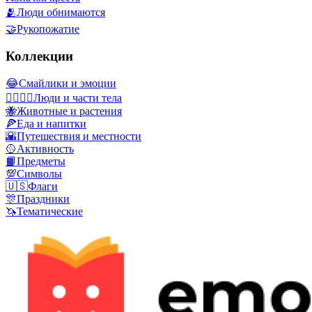
🫂
Люди обнимаются
🤝
Рукопожатие
Коллекции
😂
Смайлики и эмоции
👩‍❤️‍💋‍👨
Люди и части тела
🐝
Животные и растения
🍕
Еда и напитки
🌇
Путешествия и местности
🥎
Активность
📙
Предметы
💯
Символы
🇺🇸
Флаги
🎊
Праздники
🦄
Тематические