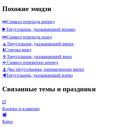
Похожие эмодзи
⏭️
Символ перехода вперед
▶️
Треугольник, указывающий вправо
⏮️
Символ перехода назад
🔼
Треугольник, указывающий вверх
⬇️
Стрелка вниз
🔽
Треугольник, указывающий вниз
⏩
Символ перемотки вперед
⏫
Два треугольника, направленные вверх
◀️
Треугольник, указывающий влево
Связанные темы и праздники
☑️
Кнопки и клавиши
📽
Кино