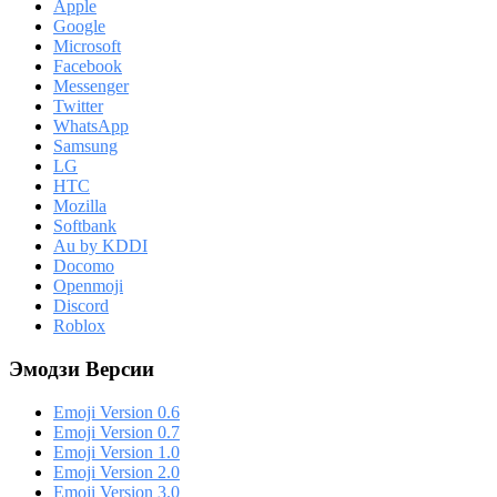
Apple
Google
Microsoft
Facebook
Messenger
Twitter
WhatsApp
Samsung
LG
HTC
Mozilla
Softbank
Au by KDDI
Docomo
Openmoji
Discord
Roblox
Эмодзи Версии
Emoji Version 0.6
Emoji Version 0.7
Emoji Version 1.0
Emoji Version 2.0
Emoji Version 3.0