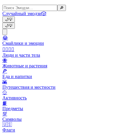
🔎
Случайный эмодзи
🎲
🌙
💡
🌙
💡
😂
Смайлики и эмоции
👩‍❤️‍💋‍👨
Люди и части тела
🐝
Животные и растения
🍕
Еда и напитки
🌇
Путешествия и местности
🥎
Активность
📙
Предметы
💯
Символы
🇺🇸
Флаги