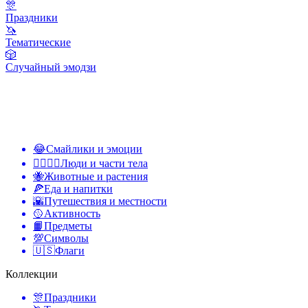
🎊
Праздники
🦄
Тематические
🎲
Случайный эмодзи
😂
Смайлики и эмоции
👩‍❤️‍💋‍👨
Люди и части тела
🐝
Животные и растения
🍕
Еда и напитки
🌇
Путешествия и местности
🥎
Активность
📙
Предметы
💯
Символы
🇺🇸
Флаги
Коллекции
🎊
Праздники