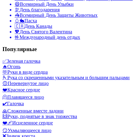
😄
Всемирный День Улыбки
🦃
День благодарения
🦓
Всемирный День Защиты Животных
🥚🐇
Пасха
🇨🇦
День Канады
💖
День Святого Валентина
🤟
Международный день отдых
Популярные
✅
Зеленая галочка
🔥
Огонь
🫶
Руки в виде сердца
🫰
Рука со скрещенными указательным и большим пальцами
🙃
Перевернутое лицо
❤️
Красное сердце
🫠
Плавящееся лицо
✔️
Галочка
🙏
Сложенные вместе ладони
🙌
Руки, поднятые в знак торжества
❤️‍🩹
Исцеленное сердце
😏
Ухмыляющееся лицо
❌
Значок креста