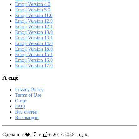
Emoji Version 4.0
Emoji Version 5.0
Emoji Version 11.0
Emoji Version 12.0
Emoji Version 12.1
Emoji Version 13.0
Emoji Version 13.1
Emoji Version 14.0
Emoji Version 15.0
Emoji Version 15.1
Emoji Version 16.0
Emoji Version 17.0
А ещё
Privacy Policy
Terms of Use
О нас
FAQ
Все статьи
Все эмодзи
Сделано с ❤️, 🥛 и 🐹 в 2017-2026 годах.