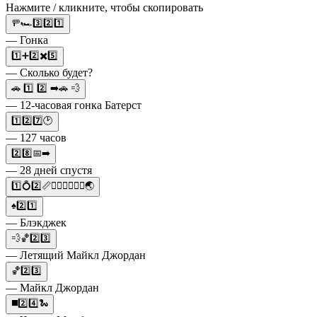
Нажмите / кликните, чтобы скопировать
🚥🏎️3️⃣2️⃣1️⃣
— Гонка
1️⃣➕2️⃣✖️5️⃣
— Сколько будет?
🚗 1️⃣ 2️⃣ ➡️🚗 💨
— 12-часовая гонка Батерст
1️⃣2️⃣7️⃣🕑
— 127 часов
2️⃣8️⃣📅➡️
— 28 дней спустя
1️⃣💍2️⃣📏🧝🏼‍♀️🧙🏼‍♀️🌏
♠2️⃣1️⃣
— Блэкджек
💨🏀2️⃣3️⃣
— Летящий Майкл Джордан
🏀2️⃣3️⃣
— Майкл Джордан
◼️2️⃣4️⃣🐍