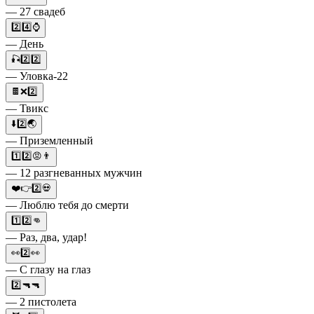
— 27 свадеб
2️⃣4️⃣⌚️
— День
🎣2️⃣2️⃣
— Уловка-22
🍫❌2️⃣
— Твикс
⬇️2️⃣🌏
— Приземленный
1️⃣2️⃣😡👨
— 12 разгневанных мужчин
❤️👉2️⃣💀
— Люблю тебя до смерти
1️⃣2️⃣👊
— Раз, два, удар!
👀2️⃣👀
— С глазу на глаз
2️⃣🔫🔫
— 2 пистолета