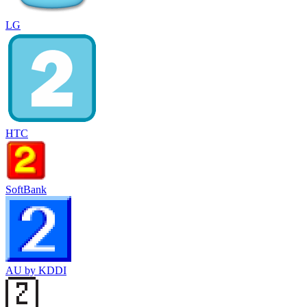
LG
HTC
SoftBank
AU by KDDI