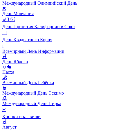
Международный Олимпийский День
❌
День Молчания
⭐️🇺🇸
День Принятия Калифорнии в Союз
⬜️
День Квадратного Корня
ℹ️
Всемирный День Информации
🍎
День Яблока
🥚🐇
Пасха
👶
Всемирный День Ребёнка
🍨
Международный День Эскимо
🎪
Международный День Цирка
☑️
Кнопки и клавиши
🍎
Август