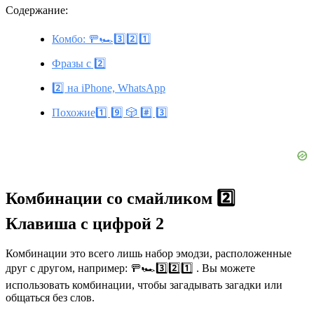
Содержание:
Комбо: 🚥🏎️3️⃣2️⃣1️⃣
Фразы с 2️⃣
2️⃣ на iPhone, WhatsApp
Похожие1️⃣ 9️⃣ 🎲 #️⃣ 3️⃣
Комбинации со смайликом 2️⃣
Клавиша с цифрой 2
Комбинации это всего лишь набор эмодзи, расположенные
друг с другом, например: 🚥🏎️3️⃣2️⃣1️⃣ . Вы можете
использовать комбинации, чтобы загадывать загадки или
общаться без слов.