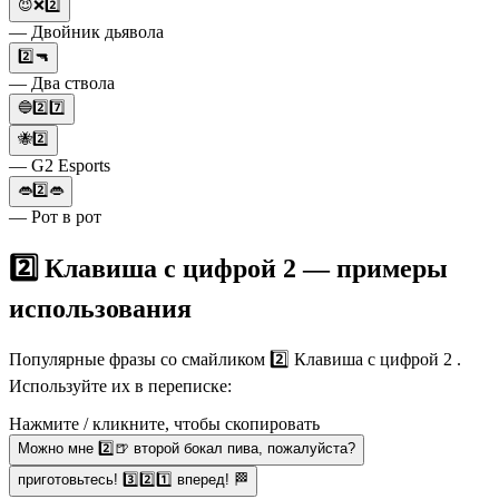
😈❌2️⃣
— Двойник дьявола
2️⃣🔫
— Два ствола
🔵2️⃣7️⃣
🐝2️⃣
— G2 Esports
👄2️⃣👄
— Рот в рот
2️⃣ Клавиша с цифрой 2 — примеры
использования
Популярные фразы со смайликом 2️⃣ Клавиша с цифрой 2 .
Используйте их в переписке:
Нажмите / кликните, чтобы скопировать
Можно мне 2️⃣🍺 второй бокал пива, пожалуйста?
приготовьтесь! 3️⃣2️⃣1️⃣ вперед! 🏁