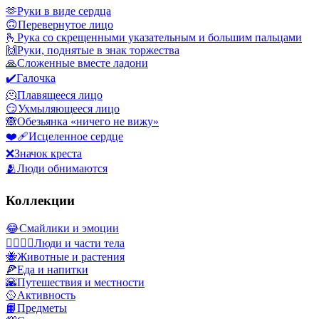
🫶
Руки в виде сердца
🙃
Перевернутое лицо
🫰
Рука со скрещенными указательным и большим пальцами
🙌
Руки, поднятые в знак торжества
🙏
Сложенные вместе ладони
✔️
Галочка
🫠
Плавящееся лицо
😏
Ухмыляющееся лицо
🙈
Обезьянка «ничего не вижу»
❤️‍🩹
Исцеленное сердце
❌
Значок креста
🫂
Люди обнимаются
Коллекции
😂
Смайлики и эмоции
👩‍❤️‍💋‍👨
Люди и части тела
🐝
Животные и растения
🍕
Еда и напитки
🌇
Путешествия и местности
🥎
Активность
📙
Предметы