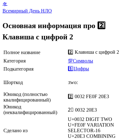
🛸
Всемирный День НЛО
Основная информация про 2️⃣
Клавиша с цифрой 2
2️⃣ Клавиша с цифрой 2
Полное название
Категория
💯Символы
5️⃣Цифры
Подкатегория
Шорткод
:two:
Юникод (полностью
2️⃣ 0032 FE0F 20E3
квалифицированный)
Юникод
2⃣ 0032 20E3
(неквалифицированный)
U+0032
DIGIT TWO
U+FE0F
VARIATION
Сделано из
SELECTOR-16
U+20E3
COMBINING