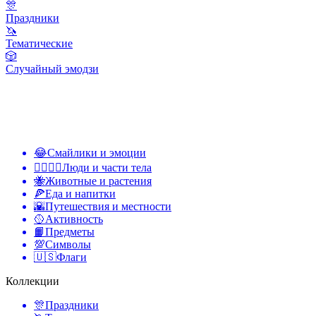
🎊
Праздники
🦄
Тематические
🎲
Случайный эмодзи
😂
Смайлики и эмоции
👩‍❤️‍💋‍👨
Люди и части тела
🐝
Животные и растения
🍕
Еда и напитки
🌇
Путешествия и местности
🥎
Активность
📙
Предметы
💯
Символы
🇺🇸
Флаги
Коллекции
🎊
Праздники