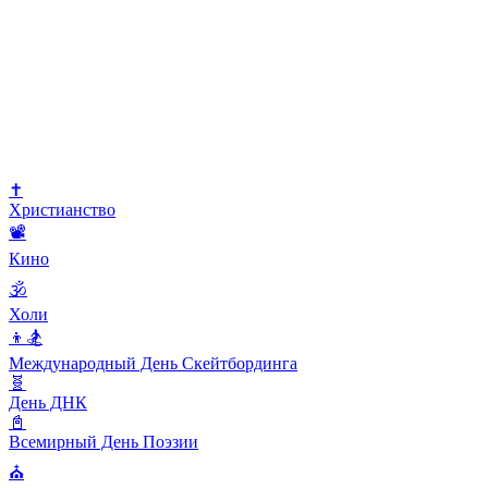
✝️
Христианство
📽
Кино
🕉
Холи
👦🏂
Международный День Скейтбординга
🧬
День ДНК
📓
Всемирный День Поэзии
⛪️