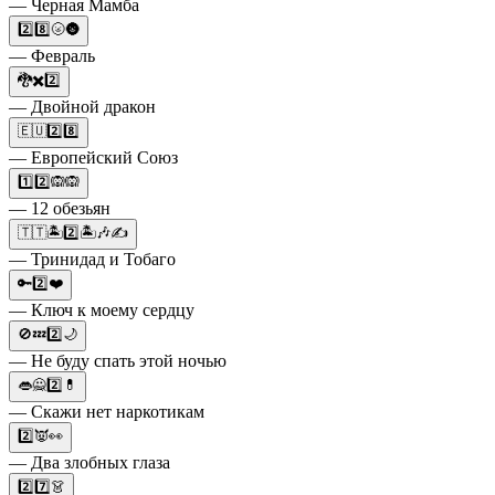
— Черная Мамба
2️⃣8️⃣🌝🌚
— Февраль
🐉✖️2️⃣
— Двойной дракон
🇪🇺2️⃣8️⃣
— Европейский Союз
1️⃣2️⃣🙉🙉
— 12 обезьян
🇹🇹🏝️2️⃣🏝️🎶✍️
— Тринидад и Тобаго
🔑2️⃣❤️
— Ключ к моему сердцу
🚫💤2️⃣🌙
— Не буду спать этой ночью
👄🙅2️⃣💊
— Скажи нет наркотикам
2️⃣👿👀
— Два злобных глаза
2️⃣7️⃣👗