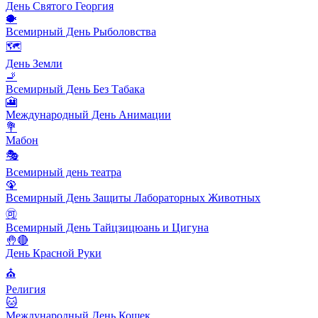
День Святого Георгия
🐡
Всемирный День Рыболовства
🗺️
День Земли
🚬
Всемирный День Без Табака
🎦
Международный День Анимации
💐
Мабон
🎭
Всемирный день театра
🦚
Всемирный День Защиты Лабораторных Животных
🉑
Всемирный День Тайцзицюань и Цигуна
🤚🔴
День Красной Руки
⛪️
Религия
🐱
Международный День Кошек