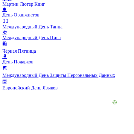
Мартин Лютер Кинг
🍁
День Оранжистов
👯‍♀️
Международный День Танца
🍻
Международный День Пива
🛍
Чёрная Пятница
🥊
День Подарков
🌏
Международный День Защиты Персональных Данных
🈳
Европейский День Языков