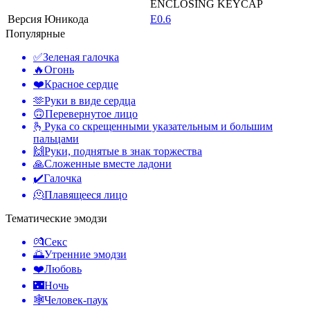
ENCLOSING KEYCAP
Версия Юникода
E0.6
Популярные
✅
Зеленая галочка
🔥
Огонь
❤️
Красное сердце
🫶
Руки в виде сердца
🙃
Перевернутое лицо
🫰
Рука со скрещенными указательным и большим
пальцами
🙌
Руки, поднятые в знак торжества
🙏
Сложенные вместе ладони
✔️
Галочка
🫠
Плавящееся лицо
Тематические эмодзи
💏
Секс
🌅
Утренние эмодзи
❤️
Любовь
🌃
Ночь
🕸️
Человек-паук