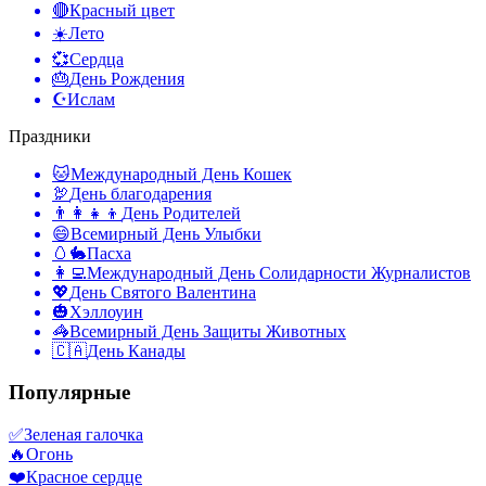
🔴
Красный цвет
☀️
Лето
💞
Сердца
🎂
День Рождения
☪️
Ислам
Праздники
🐱
Международный День Кошек
🦃
День благодарения
👨‍👩‍👧‍👦
День Родителей
😄
Всемирный День Улыбки
🥚🐇
Пасха
👩‍💻
Международный День Солидарности Журналистов
💖
День Святого Валентина
🎃
Хэллоуин
🦓
Всемирный День Защиты Животных
🇨🇦
День Канады
Популярные
✅
Зеленая галочка
🔥
Огонь
❤️
Красное сердце