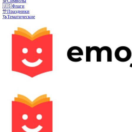
💯
Символы
🇺🇸
Флаги
🎊
Праздники
🦄
Тематические