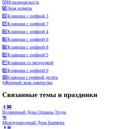
🎲
Игральная кость
#️⃣
Знак номера
3️⃣
Клавиша с цифрой 3
7️⃣
Клавиша с цифрой 7
4️⃣
Клавиша с цифрой 4
6️⃣
Клавиша с цифрой 6
8️⃣
Клавиша с цифрой 8
5️⃣
Клавиша с цифрой 5
*️⃣
Клавиша со звездочкой
0️⃣
Клавиша с цифрой 0
🔟
Клавиша с цифрой десять
🟰
Жирный знак равенства
Связанные темы и праздники
👨‍🚒
Всемирный День Охраны Труда
🍻
Международный День Бармена
👴🏾