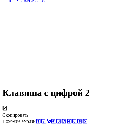
🦄
Тематические
Клавиша с цифрой 2
2️⃣
Скопировать
Похожие эмодзи
1️⃣
9️⃣
🎲
#️⃣
3️⃣
7️⃣
4️⃣
6️⃣
8️⃣
5️⃣