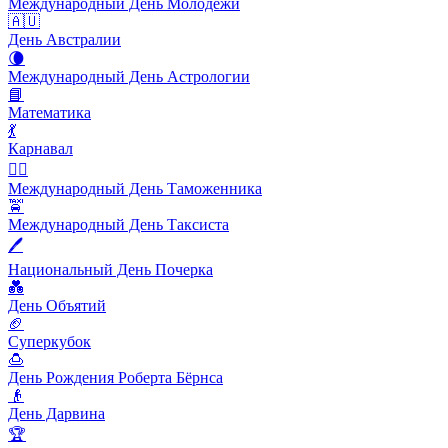
Международный День Молодёжи
🇦🇺
День Австралии
🌘
Международный День Астрологии
📘
Математика
💃
Карнавал
👨‍✈️
Международный День Таможенника
🚖
Международный День Таксиста
🖊
Национальный День Почерка
💑
День Объятий
🏈
Суперкубок
🍮
День Рождения Роберта Бёрнса
👴
День Дарвина
🏆