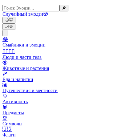
🔎
Случайный эмодзи
🎲
🌙
💡
🌙
💡
😂
Смайлики и эмоции
👩‍❤️‍💋‍👨
Люди и части тела
🐝
Животные и растения
🍕
Еда и напитки
🌇
Путешествия и местности
🥎
Активность
📙
Предметы
💯
Символы
🇺🇸
Флаги