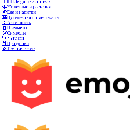
👩‍❤️‍💋‍👨
Люди и части тела
🐝
Животные и растения
🍕
Еда и напитки
🌇
Путешествия и местности
🥎
Активность
📙
Предметы
💯
Символы
🇺🇸
Флаги
🎊
Праздники
🦄
Тематические