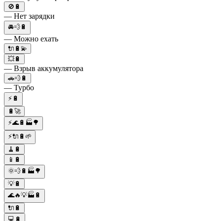
🚫🔋
— Нет зарядки
🚘💨🔋
— Можно ехать
🔌🔋💫
💥🔋
— Взрыв аккумулятора
🚗💨🔋
— Турбо
⚡️🔋
🔋🚀
⚡🌊🔋🏭🌳
⚡️🔌🔋🌱
🧹🔋
📱🔋
🌞💨🔋🏭🌳
💡🔋
🌊🔥💡🏭🔋
🔌🔋
💻🔋