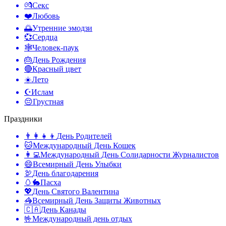
💏
Секс
❤️
Любовь
🌅
Утренние эмодзи
💞
Сердца
🕸️
Человек-паук
🎂
День Рождения
🔴
Красный цвет
☀️
Лето
☪️
Ислам
😔
Грустная
Праздники
👨‍👩‍👧‍👦
День Родителей
🐱
Международный День Кошек
👩‍💻
Международный День Солидарности Журналистов
😄
Всемирный День Улыбки
🦃
День благодарения
🥚🐇
Пасха
💖
День Святого Валентина
🦓
Всемирный День Защиты Животных
🇨🇦
День Канады
🤟
Международный день отдых