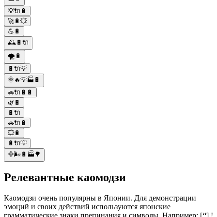
💡🔌🔋
🚀🔋💥
💪🔋
🕰️🔋🔌
🌪️🔋
🔋🔌💡
🌞🔥💡🏭🔋
🚗🔌🔋🔋
🌿🔋
🔋🔌
🚗🔌🔋
💥🔋
🔋🔌💡
🌞🌬️🔋🏭🌳
Релевантные каомодзи
Каомодзи очень популярны в Японии. Для демонстрации
эмоций и своих действий используются японские
грамматические знаки препинания и символы. Например: [ː̠̈ː̠̈] !