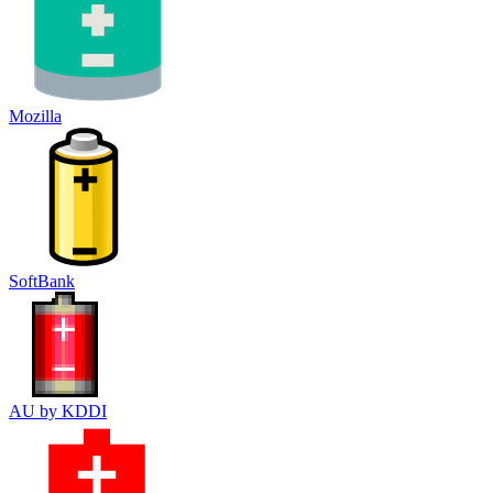
Mozilla
SoftBank
AU by KDDI