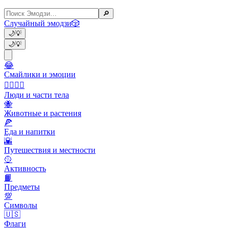
🔎
Случайный эмодзи
🎲
🌙
💡
🌙
💡
😂
Смайлики и эмоции
👩‍❤️‍💋‍👨
Люди и части тела
🐝
Животные и растения
🍕
Еда и напитки
🌇
Путешествия и местности
🥎
Активность
📙
Предметы
💯
Символы
🇺🇸
Флаги