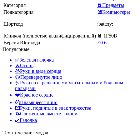
Категория
📙Предметы
Подкатегория
💽Компьютеры
Шорткод
:battery:
Юникод (полностью квалифицированный)
🔋 1F50B
Версия Юникода
E0.6
Популярные
✅
Зеленая галочка
🔥
Огонь
🫶
Руки в виде сердца
🙃
Перевернутое лицо
🫰
Рука со скрещенными указательным и большим
пальцами
❤️
Красное сердце
🫠
Плавящееся лицо
🙌
Руки, поднятые в знак торжества
🙏
Сложенные вместе ладони
✔️
Галочка
Тематические эмодзи