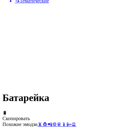
🦄
Тематические
Батарейка
🔋
Скопировать
Похожие эмодзи
📵
🧲
📲
⚙️
🥫
📱
📴
🪫