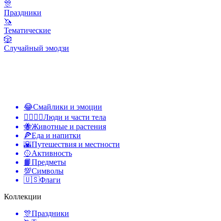
🎊
Праздники
🦄
Тематические
🎲
Случайный эмодзи
😂
Смайлики и эмоции
👩‍❤️‍💋‍👨
Люди и части тела
🐝
Животные и растения
🍕
Еда и напитки
🌇
Путешествия и местности
🥎
Активность
📙
Предметы
💯
Символы
🇺🇸
Флаги
Коллекции
🎊
Праздники