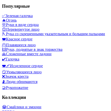
Популярные
✅
Зеленая галочка
🔥
Огонь
🫶
Руки в виде сердца
🙃
Перевернутое лицо
🫰
Рука со скрещенными указательным и большим пальцами
❤️
Красное сердце
🫠
Плавящееся лицо
🙌
Руки, поднятые в знак торжества
🙏
Сложенные вместе ладони
✔️
Галочка
❤️‍🩹
Исцеленное сердце
😏
Ухмыляющееся лицо
❌
Значок креста
🫂
Люди обнимаются
🤝
Рукопожатие
Коллекции
😂
Смайлики и эмоции