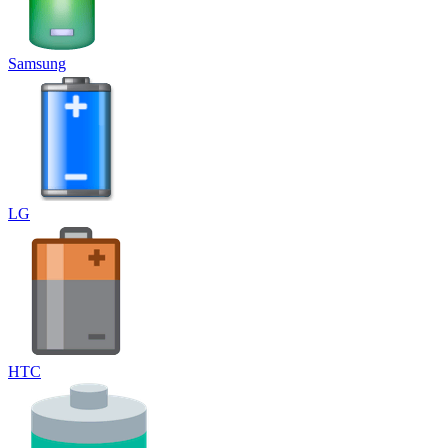
Samsung
LG
HTC