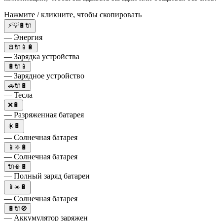
Нажмите / кликните, чтобы скопировать
⚡💡🔋🔌
— Энергия
🪫🔌📱🔋
— Зарядка устройства
🔋🔌📱
— Зарядное устройство
🚗🔌🔋
— Тесла
❌🔋
— Разряженная батарея
☀️🔋
— Солнечная батарея
📱🔆🔋
— Солнечная батарея
🔌📳🔋
— Полный заряд батареи
📱☀️🔋
— Солнечная батарея
🔋🔌🚫
— Аккумулятор заряжен