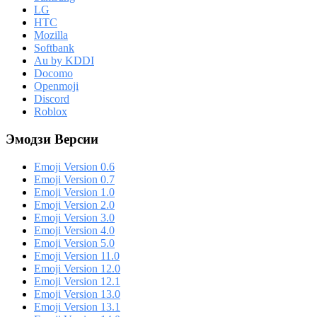
LG
HTC
Mozilla
Softbank
Au by KDDI
Docomo
Openmoji
Discord
Roblox
Эмодзи Версии
Emoji Version 0.6
Emoji Version 0.7
Emoji Version 1.0
Emoji Version 2.0
Emoji Version 3.0
Emoji Version 4.0
Emoji Version 5.0
Emoji Version 11.0
Emoji Version 12.0
Emoji Version 12.1
Emoji Version 13.0
Emoji Version 13.1