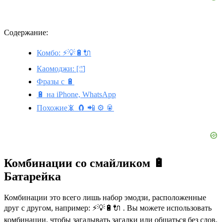
Содержание:
Комбо: ⚡💡🔋🔌
Каомоджи: [ː̠̈ː̠̈]
Фразы с 🔋
🔋 на iPhone, WhatsApp
Похожие📵 🧲 📲 ⚙️ 🥫
Комбинации со смайликом 🔋
Батарейка
Комбинации это всего лишь набор эмодзи, расположенные
друг с другом, например: ⚡💡🔋🔌 . Вы можете использовать
комбинации, чтобы загадывать загадки или общаться без слов.