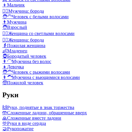
👦
Мальчик
🧔‍♂️
Мужчина: борода
🧑‍🦳
Человек с белыми волосами
👨
Мужчина
🧑
Взрослый
👱‍♀️
Женщина со светлыми волосами
🧔‍♀️
Женщина: борода
👵
Пожилая женщина
👶
Младенец
🧔
Бородатый человек
👨‍🦲
Мужчина без волос
👧
Девочка
🧑‍🦰
Человек с рыжими волосами
👨‍🦱
Мужчина с вьющимися волосами
🧓
Пожилой человек
Руки
🙌
Руки, поднятые в знак торжества
🤲
Сложенные ладони, обращенные вверх
🙏
Сложенные вместе ладони
🫶
Руки в виде сердца
🤝
Рукопожатие