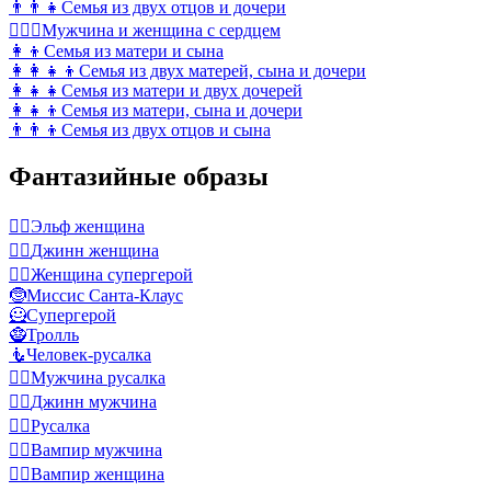
👨‍👨‍👧
Семья из двух отцов и дочери
👩‍❤️‍👨
Мужчина и женщина с сердцем
👩‍👦
Семья из матери и сына
👩‍👩‍👧‍👦
Семья из двух матерей, сына и дочери
👩‍👧‍👧
Семья из матери и двух дочерей
👩‍👧‍👦
Семья из матери, сына и дочери
👨‍👨‍👦
Семья из двух отцов и сына
Фантазийные образы
🧝‍♀️
Эльф женщина
🧞‍♀️
Джинн женщина
🦸‍♀️
Женщина супергерой
🤶
Миссис Санта-Клаус
🦸
Супергерой
🧌
Тролль
🧜
Человек-русалка
🧜‍♂️
Мужчина русалка
🧞‍♂️
Джинн мужчина
🧜‍♀️
Русалка
🧛‍♂️
Вампир мужчина
🧛‍♀️
Вампир женщина