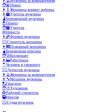
👨‍💻
Мужчина за компьютером
🧑‍🎤
Певец
👩‍🍼
Женщина кормит ребенка
👨‍🏫
Учитель мужчина
🫃
Беременный мужчина
🤴
Принц
🧑‍🏫
Учитель
👰
Невеста
👨‍🌾
Фермер мужчина
👷‍♀️
Строитель женщина
👩‍🚒
Пожарный женщина
🫄
Беременная персона
🧑‍🚀
Космонавт
👩‍🏭
Работница
🤵
Человек в смокинге
🕵️‍♂️
Детектив мужчина
👩‍💻
Женщина за компьютером
👨‍🔧
Механик мужчина
💂
Гвардеец
🧑‍🎨
Художник
👷
Рабочий строитель
🥷
Ниндзя
👨‍⚖️
Судья мужчина