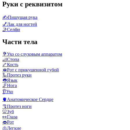
Руки с реквизитом
✍️
Пишущая рука
💅
Лак для ногтей
🤳
Селфи
Части тела
🦻
Ухо со слуховым аппаратом
🦶
Стопа
🦴
Кость
🫦
Рот с прикушенной губой
🦾
Протез руки
👅
Язык
🦵
Нога
👂
Ухо
🫀
Анатомическое Сердце
🦿
Протез ноги
🦷
Зуб
👀
Глаза
👄
Рот
🫁
Легкие