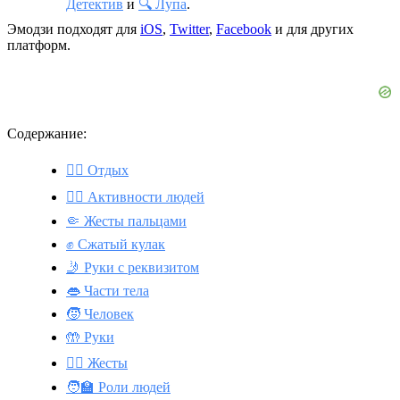
Детектив
и
🔍 Лупа
.
Эмодзи подходят для
iOS
,
Twitter
,
Facebook
и для других
платформ.
Содержание:
🧘‍♀️ Отдых
💆‍♂️ Активности людей
🤏 Жесты пальцами
✊ Сжатый кулак
🤳 Руки с реквизитом
👄 Части тела
🧒 Человек
🤲 Руки
🙅‍♀️ Жесты
🧑‍🏫 Роли людей