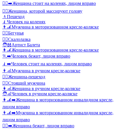
🧎‍♀️‍➡️
Женщина стоит на коленях, лицом вправо
💆‍♀️
Женщина, которой массируют голову
🚶
Пешеход
🧎
Человек на коленях
👨‍🦼
Мужчина в моторизованном кресле-коляске
🏃‍♀️
Бегунья
🧗‍♀️
Скалолазка
🧑‍🩰
Артист Балета
👩‍🦼
Женщина в моторизованном кресле-коляске
🏃‍➡️
Человек бежит, лицом вправо
🧎‍➡️
Человек стоит на коленях, лицом вправо
👨‍🦽
Мужчина в ручном кресле-коляске
🚶‍♀️
Женщина‑пешеход
🧍‍♂️
Стоящий мужчина
👩‍🦽
Женщина в ручном кресле-коляске
🧑‍🦽
Человек в ручном кресле-коляске
👩‍🦼‍➡️
Женщина в моторизованном инвалидном кресле,
лицом вправо
👨‍🦼‍➡️
Мужчина в моторизованном инвалидном кресле,
лицом вправо
🏃‍♀️‍➡️
Женщина бежит, лицом вправо