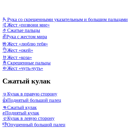
🫰
Рука со скрещенными указательным и большим пальцами
🤙
Жест «позвони мне»
🤌
Сжатые пальцы
✌️
Рука с жестом мира
🤟
Жест «люблю тебя»
👌
Жест «окей»
🤘
Жест «коза»
🤞
Скрещенные пальцы
🤏
Жест «чуть-чуть»
Сжатый кулак
🤜
Кулак в правую сторону
👍
Поднятый большой палец
👊
Сжатый кулак
✊
Поднятый кулак
🤛
Кулак в левую сторону
👎
Опущенный большой палец