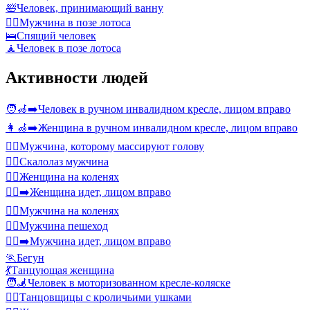
🛀
Человек, принимающий ванну
🧘‍♂️
Мужчина в позе лотоса
🛌
Спящий человек
🧘
Человек в позе лотоса
Активности людей
🧑‍🦽‍➡️
Человек в ручном инвалидном кресле, лицом вправо
👩‍🦽‍➡️
Женщина в ручном инвалидном кресле, лицом вправо
💆‍♂️
Мужчина, которому массируют голову
🧗‍♂️
Скалолаз мужчина
🧎‍♀️
Женщина на коленях
🚶‍♀️‍➡️
Женщина идет, лицом вправо
🧎‍♂️
Мужчина на коленях
🚶‍♂️
Мужчина пешеход
🚶‍♂️‍➡️
Мужчина идет, лицом вправо
🏃
Бегун
💃
Танцующая женщина
🧑‍🦼
Человек в моторизованном кресле-коляске
👯‍♀️
Танцовщицы с кроличьими ушками