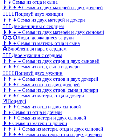
👨‍👦
Семья из отца и сына
👩‍👩‍👧‍👧
Семья из двух матерей и двух дочерей
👩‍❤️‍💋‍👩
Поцелуй двух женщин
👩‍👩‍👧
Семья из двух матерей и дочери
👩‍❤️‍👩
Две женщины с сердцем
👩‍👩‍👦‍👦
Семья из двух матерей и двух сыновей
🧑‍🤝‍🧑
Люди, держащиеся за руки
👨‍👩‍👦
Семья из матери, отца и сына
💑
Влюбленная пара с сердцем
👨‍❤️‍👨
Двое мужчин с сердцем
👨‍👨‍👦‍👦
Семья из двух отцов и двух сыновей
👨‍👧‍👦
Семья из отца, сына и дочери
👨‍❤️‍💋‍👨
Поцелуй двух мужчин
👨‍👨‍👧‍👧
Семья из двух отцов и двух дочерей
👨‍👧‍👧
Семья из отца и двух дочерей
👨‍👨‍👧‍👦
Семья из двух отцов, сына и дочери
👨‍👩‍👧
Семья из матери, отца и дочери
💏
Поцелуй
👨‍👦‍👦
Семья из отца и двух сыновей
👨‍👧
Семья из отца и дочери
👩‍👦‍👦
Семья из матери и двух сыновей
👩‍👧
Семья из матери и дочери
👨‍👩‍👦‍👦
Семья из матери, отца и двух сыновей
👨‍👩‍👧‍👧
Семья из матери, отца и двух дочерей