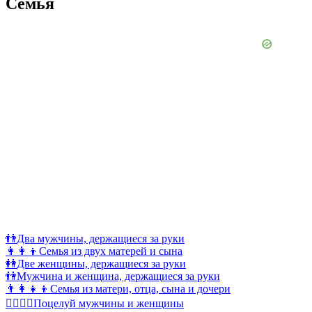
Семья
👬
Два мужчины, держащиеся за руки
👩‍👩‍👦
Семья из двух матерей и сына
👭
Две женщины, держащиеся за руки
👫
Мужчина и женщина, держащиеся за руки
👨‍👩‍👧‍👦
Семья из матери, отца, сына и дочери
👩‍❤️‍💋‍👨
Поцелуй мужчины и женщины