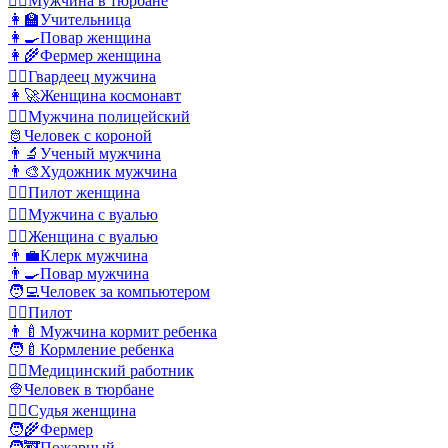
👳‍♂️
Мужчина в тюрбане
👩‍🏫
Учительница
👩‍🍳
Повар женщина
👩‍🌾
Фермер женщина
💂‍♂️
Гвардеец мужчина
👩‍🚀
Женщина космонавт
👮‍♂️
Мужчина полицейский
🫅
Человек с короной
👨‍🔬
Ученый мужчина
👨‍🎨
Художник мужчина
👩‍✈️
Пилот женщина
👰‍♂️
Мужчина с вуалью
👰‍♀️
Женщина с вуалью
👨‍💼
Клерк мужчина
👨‍🍳
Повар мужчина
🧑‍💻
Человек за компьютером
🧑‍✈️
Пилот
👨‍🍼
Мужчина кормит ребенка
🧑‍🍼
Кормление ребенка
🧑‍⚕️
Медицинский работник
👳
Человек в тюрбане
👩‍⚖️
Судья женщина
🧑‍🌾
Фермер
🧑‍🚒
Пожарный