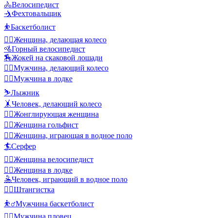
🚴
Велосипедист
🤺
Фехтовальщик
⛹️
Баскетболист
🤸‍♀️
Женщина, делающая колесо
🚵
Горный велосипедист
🏇
Жокей на скаковой лошади
🤸‍♂️
Мужчина, делающий колесо
🚣‍♂️
Мужчина в лодке
⛷️
Лыжник
🤸
Человек, делающий колесо
🤹‍♀️
Жонглирующая женщина
🏌️‍♀️
Женщина гольфист
🤽‍♀️
Женщина, играющая в водное поло
🏄
Серфер
🚴‍♀️
Женщина велосипедист
🚣‍♀️
Женщина в лодке
🤽
Человек, играющий в водное поло
🏋️‍♀️
Штангистка
⛹️‍♂️
Мужчина баскетболист
🏊‍♂️
Мужчина пловец