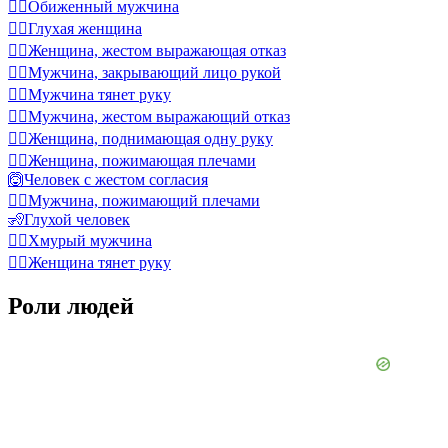
🙎‍♂️
Обиженный мужчина
🧏‍♀️
Глухая женщина
🙅‍♀️
Женщина, жестом выражающая отказ
🤦‍♂️
Мужчина, закрывающий лицо рукой
💁‍♂️
Мужчина тянет руку
🙅‍♂️
Мужчина, жестом выражающий отказ
🙋‍♀️
Женщина, поднимающая одну руку
🤷‍♀️
Женщина, пожимающая плечами
🙆
Человек с жестом согласия
🤷‍♂️
Мужчина, пожимающий плечами
🧏
Глухой человек
🙍‍♂️
Хмурый мужчина
💁‍♀️
Женщина тянет руку
Роли людей