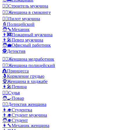
👷‍♂️
Строитель мужчина
🤵‍♀️
Женщина в смокинге
👨‍✈️
Пилот мужчина
👮
Полицейский
🧑‍🔧
Механик
👨‍🚒
Пожарный мужчина
👨‍🎤
Певец мужчина
🧑‍💼
Офисный работник
🕵️
Детектив
👩‍⚕️
Женщина медработник
👮‍♀️
Женщина полицейский
👸
Принцесса
🤱
Кормление грудью
🧕
Женщина в хиджабе
👩‍🎤
Певица
🧑‍⚖️
Судья
🧑‍🍳
Повар
🕵️‍♀️
Детектив женщина
👩‍🎓
Студентка
👨‍🎓
Студент мужчина
🧑‍🎓
Студент
👩‍🔧
Механик женщина