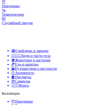
🎊
Праздники
🦄
Тематические
🎲
Случайный эмодзи
😂
Смайлики и эмоции
👩‍❤️‍💋‍👨
Люди и части тела
🐝
Животные и растения
🍕
Еда и напитки
🌇
Путешествия и местности
🥎
Активность
📙
Предметы
💯
Символы
🇺🇸
Флаги
Коллекции
🎊
Праздники