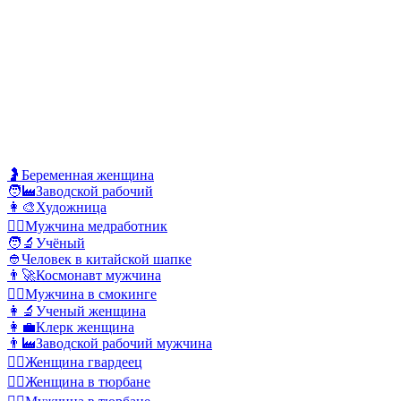
🤰
Беременная женщина
🧑‍🏭
Заводской рабочий
👩‍🎨
Художница
👨‍⚕️
Мужчина медработник
🧑‍🔬
Учёный
👲
Человек в китайской шапке
👨‍🚀
Космонавт мужчина
🤵‍♂️
Мужчина в смокинге
👩‍🔬
Ученый женщина
👩‍💼
Клерк женщина
👨‍🏭
Заводской рабочий мужчина
💂‍♀️
Женщина гвардеец
👳‍♀️
Женщина в тюрбане