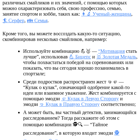
различных смайликов и их значений, с помощью которых
можно охарактеризовать себя, свою профессию, семью,
занятие спортом и хобби, таких как:
👩‍🔬 Ученый-женщина
,
🏄 Серфер
,
👪 Семья
.
Кроме того, вы можете воссоздать какую-то ситуацию,
скомбинировав несколько смайликов, например:
Используйте комбинацию
💪🥇
—
“Мотивация
стать
лучше”, использовав
💪 Бицепс
и
🥇 Золотая Медаль
,
чтобы похвастаться победой на соревнованиях или
показать, что вы сегодня хорошо позанимались в
спортзале;
Среди подростков распространен жест
🤜🤛
—
“Кулак о кулак”, означающий одобрение какой-то
идеи или взаимное уважение. Жест комбинируется с
помощью эмодзи
🤛 Кулак в Левую Сторону
и
эмодзи
🤜 Кулак в Правую Сторону
соответственно;
А может быть, вы частный детектив, занимающийся
расследованием? Тогда расскажите об этом с
помощью комбинации
🕵🔍
— “Тайное
расследование”, в которую входит эмодзи
🕵