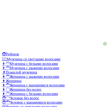
🧒
Ребенок
👱‍♂️
Мужчина со светлыми волосами
👨‍🦳
Мужчина с белыми волосами
👨‍🦰
Мужчина с рыжими волосами
👴
Пожилой мужчина
👩‍🦰
Женщина с рыжими волосами
👩
Женщина
👩‍🦱
Женщина с вьющимися волосами
👩‍🦲
Женщина без волос
👩‍🦳
Женщина с белыми волосами
🧑‍🦲
Человек без волос
🧑‍🦱
Человек с вьющимися волосами
👱
Человек со светлыми волосами