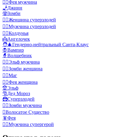
🧚‍♂️
Фея мужчина
🧞
Джинн
🧟
Зомби
🦹‍♀️
Женщина суперзлодей
🦹‍♂️
Мужчина суперзлодей
🧙‍♀️
Колдунья
👼
Ангелочек
🧑‍🎄
Гендерно-нейтральный Санта-Клаус
🧛
Вампир
🧙
Волшебник
🧝‍♂️
Эльф мужчина
🧟‍♀️
Зомби женщина
🧙‍♂️
Маг
🧚‍♀️
Фея женщина
🧝
Эльф
🎅
Дед Мороз
🦹
Суперзлодей
🧟‍♂️
Зомби мужчина
🫈
Волосатое Существо
🧚
Фея
🦸‍♂️
Мужчина супергерой