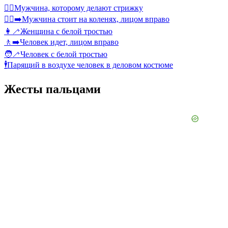
💇‍♂️
Мужчина, которому делают стрижку
🧎‍♂️‍➡️
Мужчина стоит на коленях, лицом вправо
👩‍🦯
Женщина с белой тростью
🚶‍➡️
Человек идет, лицом вправо
🧑‍🦯
Человек с белой тростью
🕴️
Парящий в воздухе человек в деловом костюме
Жесты пальцами