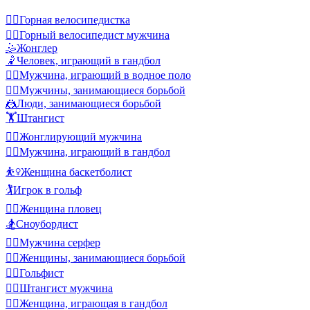
🚵‍♀️
Горная велосипедистка
🚵‍♂️
Горный велосипедист мужчина
🤹
Жонглер
🤾
Человек, играющий в гандбол
🤽‍♂️
Мужчина, играющий в водное поло
🤼‍♂️
Мужчины, занимающиеся борьбой
🤼
Люди, занимающиеся борьбой
🏋️
Штангист
🤹‍♂️
Жонглирующий мужчина
🤾‍♂️
Мужчина, играющий в гандбол
⛹️‍♀️
Женщина баскетболист
🏌️
Игрок в гольф
🏊‍♀️
Женщина пловец
🏂
Сноубордист
🏄‍♂️
Мужчина серфер
🤼‍♀️
Женщины, занимающиеся борьбой
🏌️‍♂️
Гольфист
🏋️‍♂️
Штангист мужчина
🤾‍♀️
Женщина, играющая в гандбол