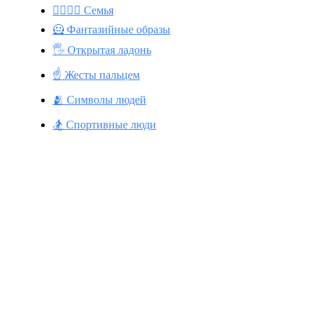
👩‍❤️‍💋‍👨 Семья
🦸 Фантазийные образы
🖐️ Открытая ладонь
☝️ Жесты пальцем
🫂 Символы людей
🏂 Спортивные люди