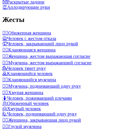
👐
Раскрытые ладони
👏
Аплодирующие руки
Жесты
🙎‍♀️
Обиженная женщина
🙅
Человек с жестом отказа
🤦
Человек, закрывающий лицо рукой
🙇‍♀️
Кланяющаяся женщина
🙆‍♀️
Женщина, жестом выражающая согласие
🙆‍♂️
Мужчина, жестом выражающий согласие
💁
Человек тянет руку
🙇
Кланяющийся человек
🙇‍♂️
Кланяющийся мужчина
🙋‍♂️
Мужчина, поднимающий одну руку
🙍‍♀️
Хмурая женщина
🤷
Человек, пожимающий плечами
🙎
Обиженный человек
🙍
Хмурый человек
🙋
Человек, поднимающий одну руку
🤦‍♀️
Женщина, закрывающая лицо рукой
🧏‍♂️
Глухой мужчина