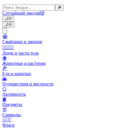
🔎
Случайный эмодзи
🎲
🌙
💡
🌙
💡
😂
Смайлики и эмоции
👩‍❤️‍💋‍👨
Люди и части тела
🐝
Животные и растения
🍕
Еда и напитки
🌇
Путешествия и местности
🥎
Активность
📙
Предметы
💯
Символы
🇺🇸
Флаги