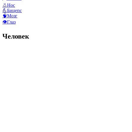
👃
Нос
💪
Бицепс
🧠
Мозг
👁️
Глаз
Человек