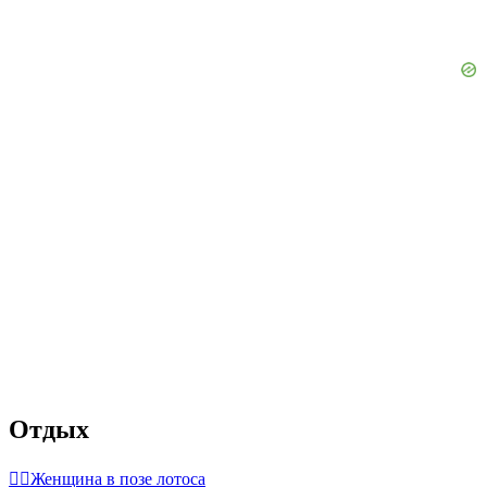
Отдых
🧘‍♀️
Женщина в позе лотоса