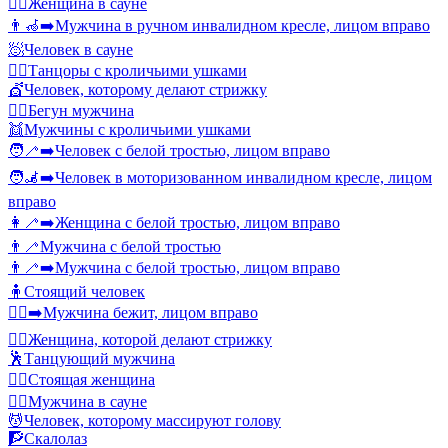
🧖‍♀️
Женщина в сауне
👨‍🦽‍➡️
Мужчина в ручном инвалидном кресле, лицом вправо
🧖
Человек в сауне
👯‍♂️
Танцоры с кроличьими ушками
💇
Человек, которому делают стрижку
🏃‍♂️
Бегун мужчина
👯
Мужчины с кроличьими ушками
🧑‍🦯‍➡️
Человек с белой тростью, лицом вправо
🧑‍🦼‍➡️
Человек в моторизованном инвалидном кресле, лицом
вправо
👩‍🦯‍➡️
Женщина с белой тростью, лицом вправо
👨‍🦯
Мужчина с белой тростью
👨‍🦯‍➡️
Мужчина с белой тростью, лицом вправо
🧍
Стоящий человек
🏃‍♂️‍➡️
Мужчина бежит, лицом вправо
💇‍♀️
Женщина, которой делают стрижку
🕺
Танцующий мужчина
🧍‍♀️
Стоящая женщина
🧖‍♂️
Мужчина в сауне
💆
Человек, которому массируют голову
🧗
Скалолаз