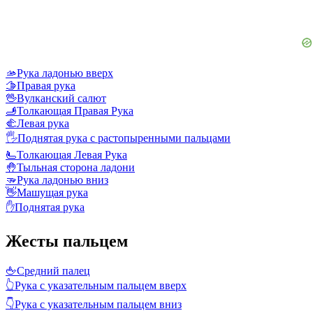
🫴
Рука ладонью вверх
🫱
Правая рука
🖖
Вулканский салют
🫸
Толкающая Правая Рука
🫲
Левая рука
🖐️
Поднятая рука с растопыренными пальцами
🫷
Толкающая Левая Рука
🤚
Тыльная сторона ладони
🫳
Рука ладонью вниз
👋
Машущая рука
✋
Поднятая рука
Жесты пальцем
🖕
Средний палец
👆
Рука с указательным пальцем вверх
👇
Рука с указательным пальцем вниз