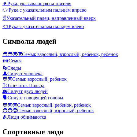
🫵
Рука, указывающая на зрителя
👉
Рука с указательным пальцем вправо
☝️
Указательный палец, направленный вверх
👈
Рука с указательным пальцем влево
Символы людей
🧑‍🧑‍🧒‍🧒
Семья: взрослый, взрослый, ребенок, ребенок
👪
Семья
👣
Следы
👤
Силуэт человека
🧑‍🧒
Семья: взрослый, ребенок
🫆
Отпечаток Пальца
👥
Силуэт двух людей
🗣️
Силуэт говорящей головы
🧑‍🧒‍🧒
Семья: взрослый, ребенок, ребенок
🧑‍🧑‍🧒
Семья: взрослый, взрослый, ребенок
🫂
Люди обнимаются
Спортивные люди