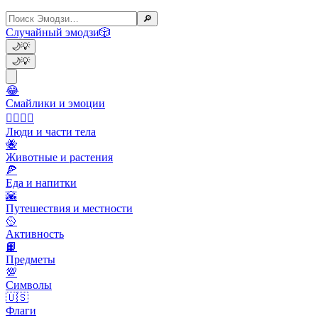
🔎
Случайный эмодзи
🎲
🌙
💡
🌙
💡
😂
Смайлики и эмоции
👩‍❤️‍💋‍👨
Люди и части тела
🐝
Животные и растения
🍕
Еда и напитки
🌇
Путешествия и местности
🥎
Активность
📙
Предметы
💯
Символы
🇺🇸
Флаги