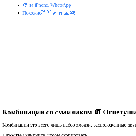
🧯 на iPhone, WhatsApp
Похожие🇯🇪 🧨 🍎 🌋 🚒
Комбинации со смайликом 🧯 Огнетуш
Комбинации это всего лишь набор эмодзи, расположенные друг 
Нажмите / кликните, чтобы скопировать