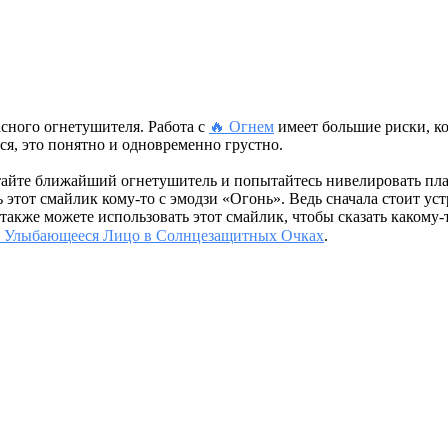
асного огнетушителя. Работа с
🔥 Огнем
имеет большие риски, ко
я, это понятно и одновременно грустно.
айте ближайший огнетушитель и попытайтесь нивелировать плам
 этот смайлик кому-то с эмодзи «Огонь». Ведь сначала стоит уст
акже можете использовать этот смайлик, чтобы сказать какому-то
 Улыбающееся Лицо в Солнцезащитных Очках
.