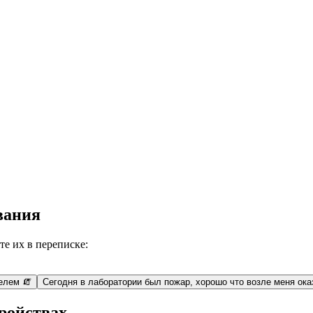
вания
е их в переписке:
елем 🧯
Сегодня в лаборатории был пожар, хорошо что возле меня ока
ройствах