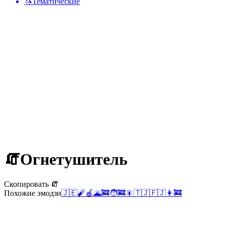
🦄
Тематические
🧯
Огнетушитель
Скопировать 🧯
Похожие эмодзи
🇯🇪
🧨
🍎
🌋
🚒
🧑‍🚒
🎇
🇹🇯
🇫🇯
👩‍🚒