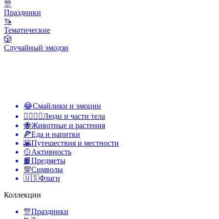
🎊
Праздники
🦄
Тематические
🎲
Случайный эмодзи
😂
Смайлики и эмоции
👩‍❤️‍💋‍👨
Люди и части тела
🐝
Животные и растения
🍕
Еда и напитки
🌇
Путешествия и местности
🥎
Активность
📙
Предметы
💯
Символы
🇺🇸
Флаги
Коллекции
🎊
Праздники