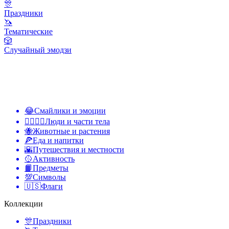
🎊
Праздники
🦄
Тематические
🎲
Случайный эмодзи
😂
Смайлики и эмоции
👩‍❤️‍💋‍👨
Люди и части тела
🐝
Животные и растения
🍕
Еда и напитки
🌇
Путешествия и местности
🥎
Активность
📙
Предметы
💯
Символы
🇺🇸
Флаги
Коллекции
🎊
Праздники