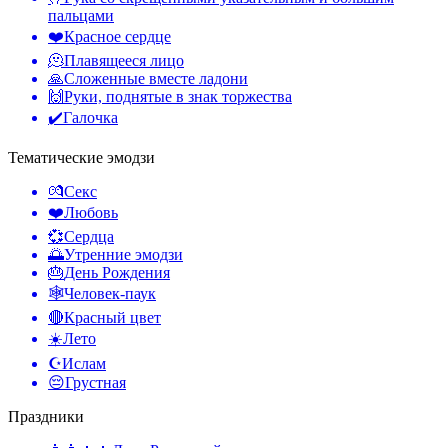
пальцами
❤️
Красное сердце
🫠
Плавящееся лицо
🙏
Сложенные вместе ладони
🙌
Руки, поднятые в знак торжества
✔️
Галочка
Тематические эмодзи
💏
Секс
❤️
Любовь
💞
Сердца
🌅
Утренние эмодзи
🎂
День Рождения
🕸️
Человек-паук
🔴
Красный цвет
☀️
Лето
☪️
Ислам
😔
Грустная
Праздники