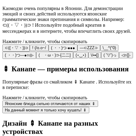
Каомодзи очень популярны в Японии. Для демонстрации
эмоций и своих действий используются японские
грамматические знаки препинания и символы. Например:
⊂((・▽・))⊃ ! Используйте подобный креатив в
мессенджерах и в интернете, чтобы впечатлить своих друзей.
Нажмите / кликните, чтобы скопировать
⊂((・▽・))⊃
! (/o.o~/
( ・・)つ-●●●
―⊂ZZZ⊃
\__^(°0)
( ・・)つ―●○◎-
( ・ω・)⊃-[二二]
(⋆‿⋆)
\/••[]
( ˘▽˘)っ
◁○[]-
🍢 Канапе — примеры использования
Популярные фразы со смайликом 🍢 Канапе . Используйте их
в переписке:
Нажмите / кликните, чтобы скопировать
Японские блюда сильно отличаются от наших 🍢
На данный момент я только хочу кушать! 🍢
Дизайн 🍢 Канапе на разных
устройствах