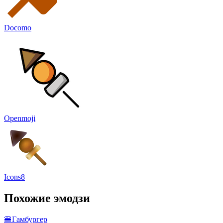
Docomo
Openmoji
Icons8
Похожие эмодзи
🍔
Гамбургер