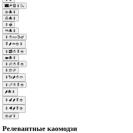
🌃🎆🎡🍢🍶
🍚🐙🍢
🍜🐙🍢
🍢🍯
🍴🐙🍢
🍢🍅🥒🍋🌿
🥬🌶️🥕🍚🍢
🍢🥓🍅🥬🍚
🍣🐙🍢
🍢🍖🍅🥬🍚
🍢🍺🎉
🍢🐑🌶️🍅🥙
🍢🍗🍅🥬🍚
🌶️🐙🍢
🍢🍆🌶️🥬🍚
🍢🥩🌶️🥬🍚
🍚🌿🍢
Релевантные каомодзи