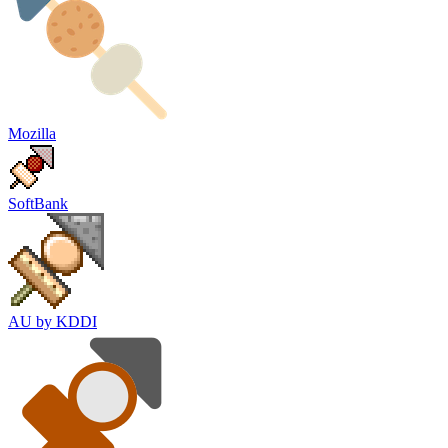
Mozilla
SoftBank
AU by KDDI