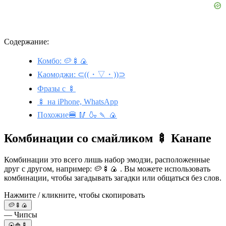
Содержание:
Комбо: 🥔🍢🍙
Каомоджи: ⊂((・▽・))⊃
Фразы с 🍢
🍢 на iPhone, WhatsApp
Похожие🍔 🥢 🍶 🍡 🍙
Комбинации со смайликом 🍢 Канапе
Комбинации это всего лишь набор эмодзи, расположенные
друг с другом, например: 🥔🍢🍙 . Вы можете использовать
комбинации, чтобы загадывать загадки или общаться без слов.
Нажмите / кликните, чтобы скопировать
🥔🍢🍙
— Чипсы
🍘🍚🍢