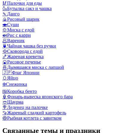
🥢
Палочки для еды
🍶
Бутылка сакэ и чашка
🍡
Данго
🍙
Рисовый шарик
🍣
Суши
🍲
Миска с едой
🍛
Рис с карри
🥟
Вареник
🍵
Чайная чашка без ручки
🥘
Сковорода с едой
🍤
Жареная креветка
🍘
Рисовое печенье
🍜
Дымящаяся миска с лапшой
🇯🇵
Флаг Японии
🥚
Яйцо
❄️
Снежинка
🍱
Коробка бенто
🏮
Фонарь-вывеска японского бара
🥙
Шаурма
🍭
Леденец на палочке
🍠
Жареный сладкий картофель
🍥
Рыбная котлета с завитком
Связанные темы и праздники