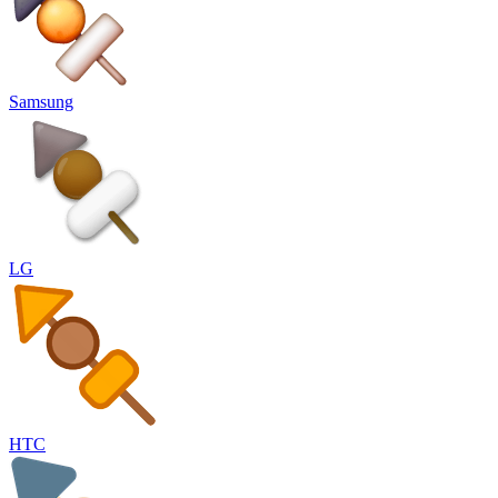
Samsung
LG
HTC