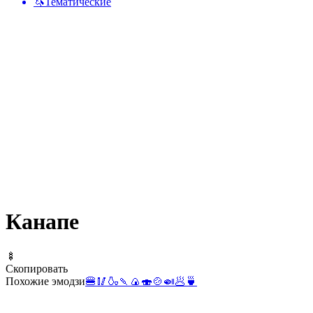
🦄
Тематические
Канапе
🍢
Скопировать
Похожие эмодзи
🍔
🥢
🍶
🍡
🍙
🍣
🍲
🍛
🥟
🍵