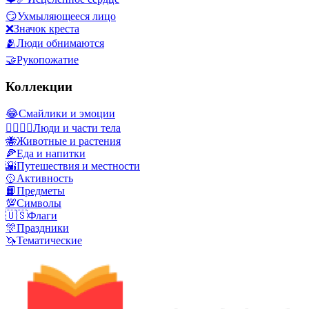
😏
Ухмыляющееся лицо
❌
Значок креста
🫂
Люди обнимаются
🤝
Рукопожатие
Коллекции
😂
Смайлики и эмоции
👩‍❤️‍💋‍👨
Люди и части тела
🐝
Животные и растения
🍕
Еда и напитки
🌇
Путешествия и местности
🥎
Активность
📙
Предметы
💯
Символы
🇺🇸
Флаги
🎊
Праздники
🦄
Тематические