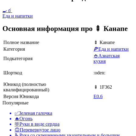
🍳🧃
Еда и напитки
Основная информация про 🍢 Канапе
Полное название
🍢 Канапе
Категория
🍕Еда и напитки
🍚Азиатская
Подкатегория
кухня
Шорткод
:oden:
Юникод (полностью
🍢 1F362
квалифицированный)
Версия Юникода
E0.6
Популярные
✅
Зеленая галочка
🔥
Огонь
🫶
Руки в виде сердца
🙃
Перевернутое лицо
🫰
Рука со скрещенными указательным и большим