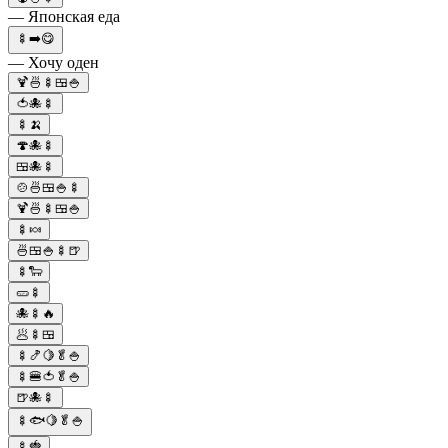
— Японская еда
🍢➡️😋
— Хочу оден
🍹🍜🍢🍱🍚
🍅🐙🍢
🍢🍌
🍄🐙🍢
🍱🐙🍢
🍲🍜🍱🍚🍢
🍹🍜🍢🍱🍚
🍢🍬
🍜🍱🍚🍢🍺
🍢🐑
🥒🍢
🐙🍢🔥
🥟🍢🍱
🍢🍤🍋🥬🍚
🍢🍔🍅🥬🍚
🍺🐙🍢
🍢🐟🍋🥬🍚
🍢🍓