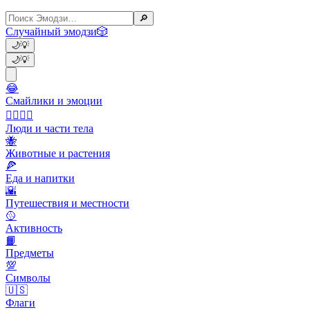
🔎
Случайный эмодзи
🎲
🌙
💡
🌙
💡
😂
Смайлики и эмоции
👩‍❤️‍💋‍👨
Люди и части тела
🐝
Животные и растения
🍕
Еда и напитки
🌇
Путешествия и местности
🥎
Активность
📙
Предметы
💯
Символы
🇺🇸
Флаги