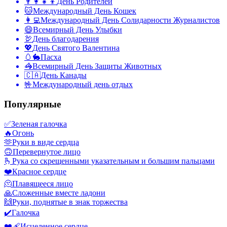
👨‍👩‍👧‍👦
День Родителей
🐱
Международный День Кошек
👩‍💻
Международный День Солидарности Журналистов
😄
Всемирный День Улыбки
🦃
День благодарения
💖
День Святого Валентина
🥚🐇
Пасха
🦓
Всемирный День Защиты Животных
🇨🇦
День Канады
🤟
Международный день отдых
Популярные
✅
Зеленая галочка
🔥
Огонь
🫶
Руки в виде сердца
🙃
Перевернутое лицо
🫰
Рука со скрещенными указательным и большим пальцами
❤️
Красное сердце
🫠
Плавящееся лицо
🙏
Сложенные вместе ладони
🙌
Руки, поднятые в знак торжества
✔️
Галочка
❤️‍🩹
Исцеленное сердце