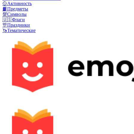
🥎
Активность
📙
Предметы
💯
Символы
🇺🇸
Флаги
🎊
Праздники
🦄
Тематические