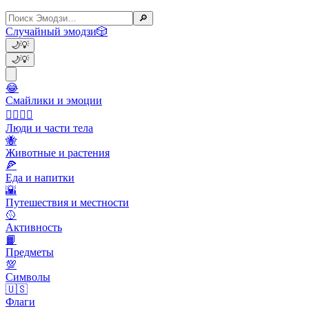
🔎
Случайный эмодзи
🎲
🌙
💡
🌙
💡
😂
Смайлики и эмоции
👩‍❤️‍💋‍👨
Люди и части тела
🐝
Животные и растения
🍕
Еда и напитки
🌇
Путешествия и местности
🥎
Активность
📙
Предметы
💯
Символы
🇺🇸
Флаги