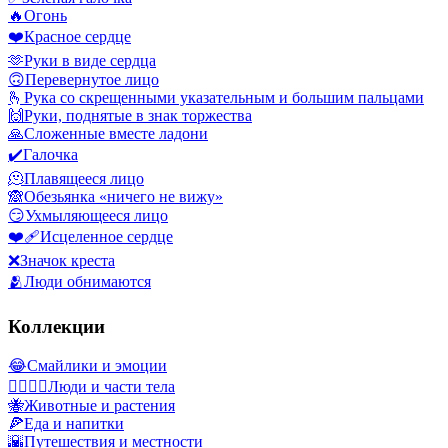
🔥
Огонь
❤️
Красное сердце
🫶
Руки в виде сердца
🙃
Перевернутое лицо
🫰
Рука со скрещенными указательным и большим пальцами
🙌
Руки, поднятые в знак торжества
🙏
Сложенные вместе ладони
✔️
Галочка
🫠
Плавящееся лицо
🙈
Обезьянка «ничего не вижу»
😏
Ухмыляющееся лицо
❤️‍🩹
Исцеленное сердце
❌
Значок креста
🫂
Люди обнимаются
Коллекции
😂
Смайлики и эмоции
👩‍❤️‍💋‍👨
Люди и части тела
🐝
Животные и растения
🍕
Еда и напитки
🌇
Путешествия и местности