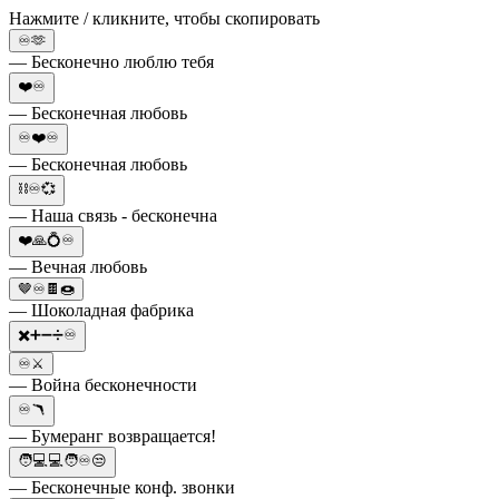
Нажмите / кликните, чтобы скопировать
♾️🫶
— Бесконечно люблю тебя
❤️♾️
— Бесконечная любовь
♾️❤️♾️
— Бесконечная любовь
⛓️♾️💞
— Наша связь - бесконечна
❤️🙏💍♾️
— Вечная любовь
🤎♾️🍫🍩
— Шоколадная фабрика
✖️➕➖➗♾️
♾️⚔️
— Война бесконечности
♾️🪃
— Бумеранг возвращается!
🧑💻💻🧑♾️😒
— Бесконечные конф. звонки