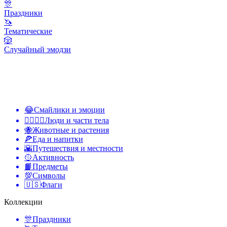
🎊
Праздники
🦄
Тематические
🎲
Случайный эмодзи
😂
Смайлики и эмоции
👩‍❤️‍💋‍👨
Люди и части тела
🐝
Животные и растения
🍕
Еда и напитки
🌇
Путешествия и местности
🥎
Активность
📙
Предметы
💯
Символы
🇺🇸
Флаги
Коллекции
🎊
Праздники