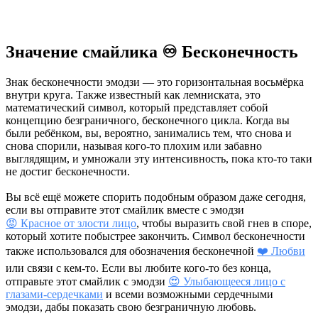
Значение смайлика ♾️ Бесконечность
Знак бесконечности эмодзи — это горизонтальная восьмёрка
внутри круга. Также известный как лемниската, это
математический символ, который представляет собой
концепцию безграничного, бесконечного цикла. Когда вы
были ребёнком, вы, вероятно, занимались тем, что снова и
снова спорили, называя кого-то плохим или забавно
выглядящим, и умножали эту интенсивность, пока кто-то таки
не достиг бесконечности.
Вы всё ещё можете спорить подобным образом даже сегодня,
если вы отправите этот смайлик вместе с эмодзи
😡 Красное от злости лицо
, чтобы выразить свой гнев в споре,
который хотите побыстрее закончить. Символ бесконечности
также использовался для обозначения бесконечной
❤️ Любви
или связи с кем-то. Если вы любите кого-то без конца,
отправьте этот смайлик с эмодзи
😍 Улыбающееся лицо с
глазами-сердечками
и всеми возможными сердечными
эмодзи, дабы показать свою безграничную любовь.