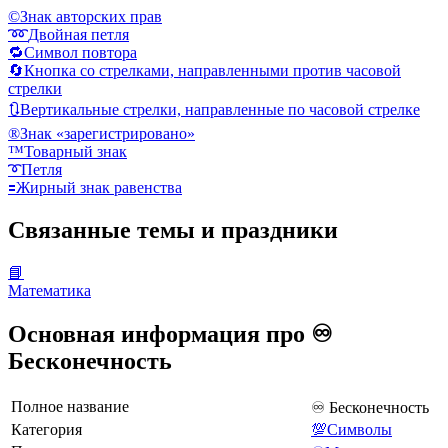
©️
Знак авторских прав
➿
Двойная петля
🔁
Символ повтора
🔄
Кнопка со стрелками, направленными против часовой
стрелки
🔃
Вертикальные стрелки, направленные по часовой стрелке
®️
Знак «зарегистрировано»
™️
Товарный знак
➰
Петля
🟰
Жирный знак равенства
Связанные темы и праздники
📘
Математика
Основная информация про ♾️
Бесконечность
Полное название
♾️ Бесконечность
Категория
💯Символы