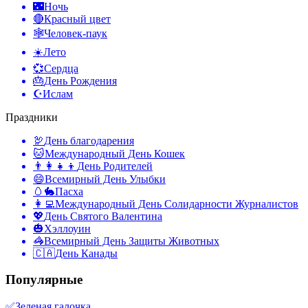
🌃
Ночь
🔴
Красный цвет
🕸️
Человек-паук
☀️
Лето
💞
Сердца
🎂
День Рождения
☪️
Ислам
Праздники
🦃
День благодарения
🐱
Международный День Кошек
👨‍👩‍👧‍👦
День Родителей
😄
Всемирный День Улыбки
🥚🐇
Пасха
👩‍💻
Международный День Солидарности Журналистов
💖
День Святого Валентина
🎃
Хэллоуин
🦓
Всемирный День Защиты Животных
🇨🇦
День Канады
Популярные
✅
Зеленая галочка