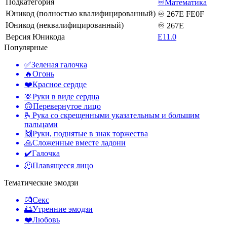
Подкатегория
♾️Математика
Юникод (полностью квалифицированный)
♾️ 267E FE0F
Юникод (неквалифицированный)
♾ 267E
Версия Юникода
E11.0
Популярные
✅
Зеленая галочка
🔥
Огонь
❤️
Красное сердце
🫶
Руки в виде сердца
🙃
Перевернутое лицо
🫰
Рука со скрещенными указательным и большим
пальцами
🙌
Руки, поднятые в знак торжества
🙏
Сложенные вместе ладони
✔️
Галочка
🫠
Плавящееся лицо
Тематические эмодзи
💏
Секс
🌅
Утренние эмодзи
❤️
Любовь