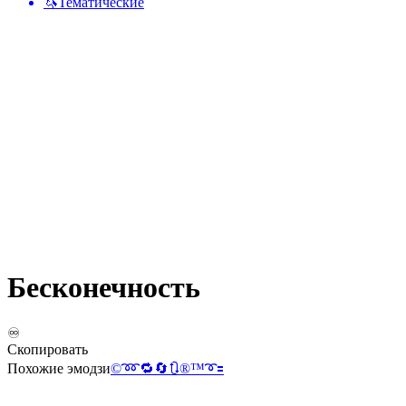
🦄
Тематические
Бесконечность
♾️
Скопировать
Похожие эмодзи
©️
➿
🔁
🔄
🔃
®️
™️
➰
🟰