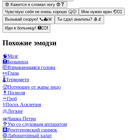
😨 Кажется я сломал ногу 😨🩼
Чувствую себя не очень хорошо 🤒🤢
Мне нужен врач 🤕👩‍⚕️
Вызывай скорую! 📞🚑🚨
Ты сдал анализы? 🩸🔬
Иди в больницу! 🏥👩‍⚕️❗
Похожие эмодзи
🧠
Мозг
🏥
Больница
🤯
Взрывающаяся голова
👀
Глаза
🌡️
Термометр
🥵
Потеющее от жары лицо
💊
Пилюля
⚰️
Гроб
⚕️
Посох Асклепия
🫁
Легкие
🧫
Чашка Петри
🦻
Ухо со слуховым аппаратом
🩻
Рентгеновский снимок
🥼
Лабораторный халат