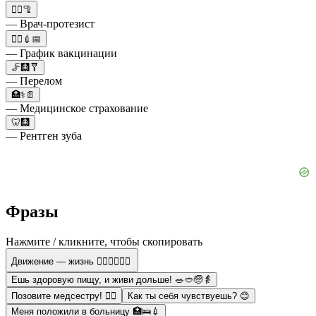
👩‍⚕️🦿
— Врач-протезист
👨‍⚕️💉📅
— График вакцинации
🦵🩻🩼
— Перелом
🏥⚕️📄
— Медицинское страхование
🦷🩻
— Рентген зуба
Фразы
Нажмите / кликните, чтобы скопировать
Движение — жизнь 🏋️‍♂️⛹️‍♀️🚵‍♀️
Ешь здоровую пищу, и живи дольше! 🥗🥙🧓👵
Позовите медсестру! 👩‍⚕️
Как ты себя чувствуешь? 😊
Меня положили в больницу 🏥🛌💉