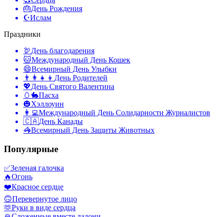
🎂
День Рождения
☪️
Ислам
Праздники
🦃
День благодарения
🐱
Международный День Кошек
😄
Всемирный День Улыбки
👨‍👩‍👧‍👦
День Родителей
💖
День Святого Валентина
🥚🐇
Пасха
🎃
Хэллоуин
👩‍💻
Международный День Солидарности Журналистов
🇨🇦
День Канады
🦓
Всемирный День Защиты Животных
Популярные
✅
Зеленая галочка
🔥
Огонь
❤️
Красное сердце
🙃
Перевернутое лицо
🫶
Руки в виде сердца
🙏
Сложенные вместе ладони