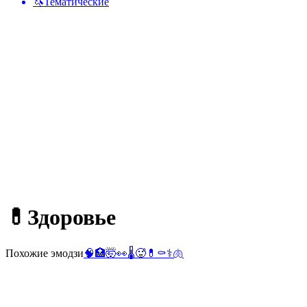
🦄
Тематические
💊
Здоровье
Похожие эмодзи
🧠
🏥
🤯
👀
🌡️
🥵
💊
⚰️
⚕️
🫁