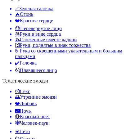
✅
Зеленая галочка
🔥
Огонь
❤️
Красное сердце
🙃
Перевернутое лицо
🫶
Руки в виде сердца
🙏
Сложенные вместе ладони
🙌
Руки, поднятые в знак торжества
🫰
Рука со скрещенными указательным и большим
пальцами
✔️
Галочка
🫠
Плавящееся лицо
Тематические эмодзи
💏
Секс
🌅
Утренние эмодзи
❤️
Любовь
🌃
Ночь
🔴
Красный цвет
🕸️
Человек-паук
☀️
Лето
💞
Сердца