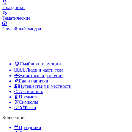
🎊
Праздники
🦄
Тематические
🎲
Случайный эмодзи
😂
Смайлики и эмоции
👩‍❤️‍💋‍👨
Люди и части тела
🐝
Животные и растения
🍕
Еда и напитки
🌇
Путешествия и местности
🥎
Активность
📙
Предметы
💯
Символы
🇺🇸
Флаги
Коллекции
🎊
Праздники