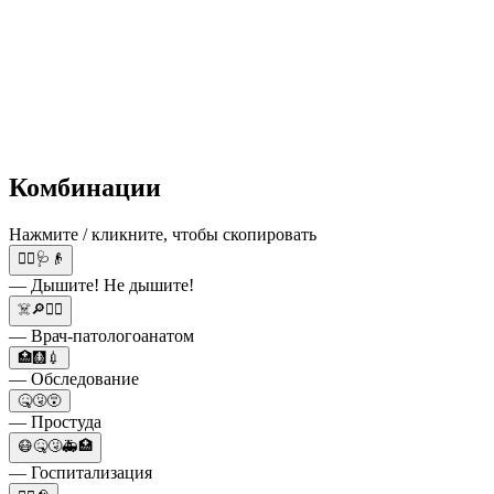
Комбинации
Нажмите / кликните, чтобы скопировать
👨‍⚕️🩺👴
— Дышите! Не дышите!
☠️🔎👨‍⚕️
— Врач-патологоанатом
🏥🩻💉
— Обследование
🤒🤧😵
— Простуда
😷🤒🤧🚑🏥
— Госпитализация