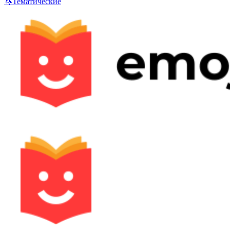
🦄
Тематические