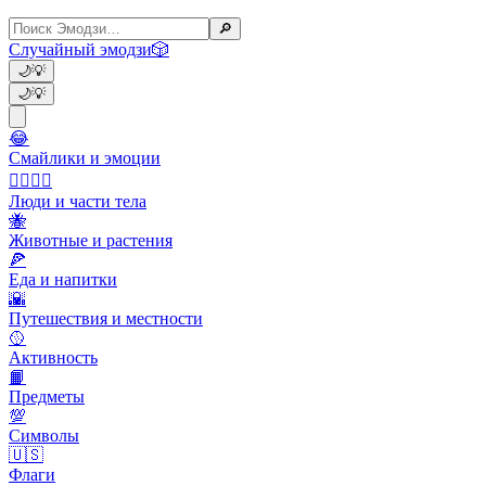
🔎
Случайный эмодзи
🎲
🌙
💡
🌙
💡
😂
Смайлики и эмоции
👩‍❤️‍💋‍👨
Люди и части тела
🐝
Животные и растения
🍕
Еда и напитки
🌇
Путешествия и местности
🥎
Активность
📙
Предметы
💯
Символы
🇺🇸
Флаги