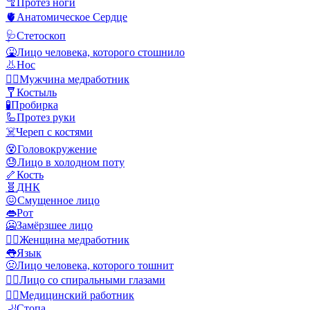
🦿
Протез ноги
🫀
Анатомическое Сердце
🩺
Стетоскоп
🤮
Лицо человека, которого стошнило
👃
Нос
👨‍⚕️
Мужчина медработник
🩼
Костыль
🧪
Пробирка
🦾
Протез руки
☠️
Череп с костями
😵
Головокружение
😓
Лицо в холодном поту
🦴
Кость
🧬
ДНК
😖
Смущенное лицо
👄
Рот
🥶
Замёрзшее лицо
👩‍⚕️
Женщина медработник
👅
Язык
🤢
Лицо человека, которого тошнит
😵‍💫
Лицо со спиральными глазами
🧑‍⚕️
Медицинский работник
🦶
Стопа