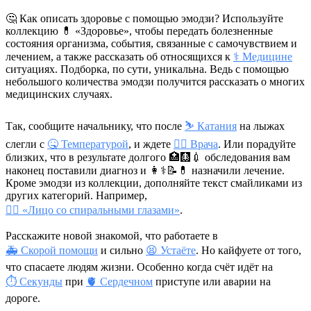
🤔 Как описать здоровье с помощью эмодзи? Используйте
коллекцию 💊 «Здоровье», чтобы передать болезненные
состояния организма, события, связанные с самочувствием и
лечением, а также рассказать об относящихся к
⚕️ Медицине
ситуациях. Подборка, по сути, уникальна. Ведь с помощью
небольшого количества эмодзи получится рассказать о многих
медицинских случаях.
Так, сообщите начальнику, что после
⛷ Катания
на лыжах
слегли с
🤒 Температурой
, и ждете
👨‍⚕️ Врача
. Или порадуйте
близких, что в результате долгого
🏥🩻💉
обследования вам
наконец поставили диагноз и
👩⚕️📝💊
назначили лечение.
Кроме эмодзи из коллекции, дополняйте текст смайликами из
других категорий. Например,
😵‍💫 «Лицо со спиральными глазами»
.
Расскажите новой знакомой, что работаете в
🚑 Скорой помощи
и сильно
😫 Устаёте
. Но кайфуете от того,
что спасаете людям жизни. Особенно когда счёт идёт на
⏱ Секунды
при
🫀 Сердечном
приступе или аварии на
дороге.