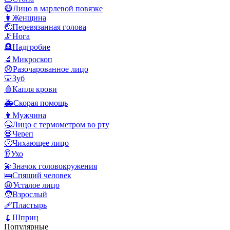
😷
Лицо в марлевой повязке
👩
Женщина
🤕
Перевязанная голова
🦵
Нога
🪦
Надгробие
🔬
Микроскоп
😞
Разочарованное лицо
🦷
Зуб
🩸
Капля крови
🚑
Скорая помощь
👨
Мужчина
🤒
Лицо с термометром во рту
💀
Череп
🤧
Чихающее лицо
👂
Ухо
💫
Значок головокружения
🛌
Спящий человек
😩
Усталое лицо
🧑
Взрослый
🩹
Пластырь
💉
Шприц
Популярные