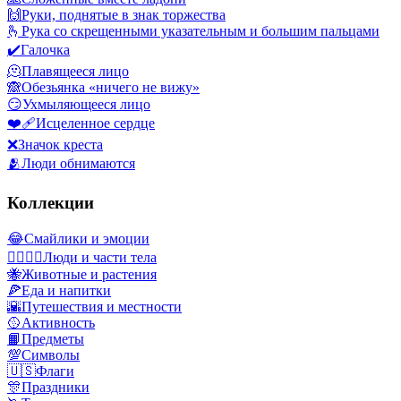
🙌
Руки, поднятые в знак торжества
🫰
Рука со скрещенными указательным и большим пальцами
✔️
Галочка
🫠
Плавящееся лицо
🙈
Обезьянка «ничего не вижу»
😏
Ухмыляющееся лицо
❤️‍🩹
Исцеленное сердце
❌
Значок креста
🫂
Люди обнимаются
Коллекции
😂
Смайлики и эмоции
👩‍❤️‍💋‍👨
Люди и части тела
🐝
Животные и растения
🍕
Еда и напитки
🌇
Путешествия и местности
🥎
Активность
📙
Предметы
💯
Символы
🇺🇸
Флаги
🎊
Праздники