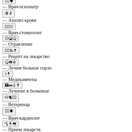
👩‍⚕️🧠
— Врач-психиатр
🩸🔬
— Анализ крови
👨‍⚕️🦷
— Врач-стоматолог
🤢🤮🤒
— Отравление
👩‍⚕️📝💊
— Рецепт на лекарство
🤒👅🍦
— Лечим больное горло
⚕️💊
— Медикаменты
🏥🛌💉💊
— Лечение в больнице
🐶🐈👨‍⚕️
— Ветеринар
👩‍⚕️🫀
— Врач-кардиолог
🫗💊👅
— Прием лекарств