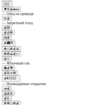
🏋️‍♂️🍎
🌳🌸🍎🥪🌭
— Обед на природе
📛🍎
— Запретный плод
🍎🎒
🍎🍏🍓
🍰🍎
🍎🏙️🚖
🍓🍊🍇🍎🍌
🍓🍇🍒🍎🍊
🍎🧃
— Яблочный сок
🐲🍎👅
🍎📝👧🏽
🍎⬇️😵‍💫🤔📝
— Неожиданные открытия
🦔🍎
🤮🍎🍌
🍎💪
🍍🍓🍊🍇🍎