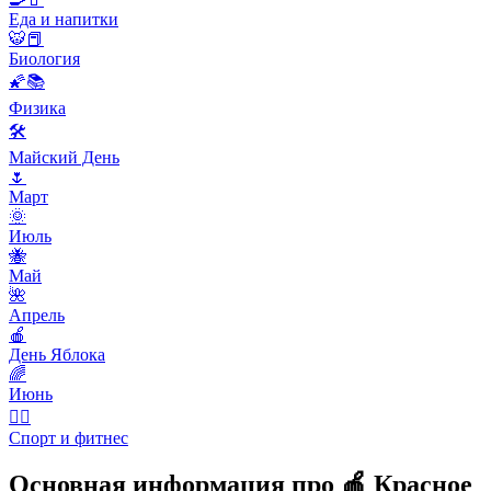
Еда и напитки
🐯📕
Биология
🌠📚
Физика
🛠
Майский День
🌷
Март
🌞
Июль
🐝
Май
🌺
Апрель
🍎
День Яблока
🌈
Июнь
🤾‍♀️
Спорт и фитнес
Основная информация про 🍎 Красное