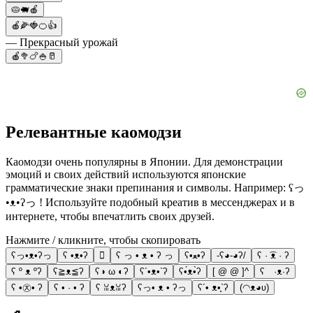
🥧🐖🍎
🍎🌽🍓🍊👍
— Прекрасный урожай
🍎🥦🍗🍚🥛
Релевантные каомодзи
Каомодзи очень популярны в Японии. Для демонстрации
эмоций и своих действий используются японские
грамматические знаки препинания и символы. Например: ʕっ
•ᴥ•ʔっ ! Используйте подобный креатив в мессенджерах и в
интернете, чтобы впечатлить своих друзей.
Нажмите / кликните, чтобы скопировать
ʕっ•ᴥ•ʔっ
ʕ •ᴥ•ʔ

ʕ っ • ᴥ • ʔ っ
ʕ•ﻌ•ʔ
-ʕ◕-◕ʔ/
ʕ · ͡ᴥ · ʔ
ʕ º ᴥ ºʔ
ʕ≧ᴥ≦ʔ
ʕ◑ ω ◐ʔ
ʕ´•ᴥ•`ʔ
ʕ•́ᴥ•̀ʔ
[ @ @ ]^
ʕ ·ᴥ·ʔ
ʕ •㉨• ʔ
ʕ • · • ʔ
ʕ ꈍᴥꈍʔ
ʕっ• ᴥ • ʔっ
ʕ´• ᴥ•̥`ʔ
(◠ᴥ◕ʋ)