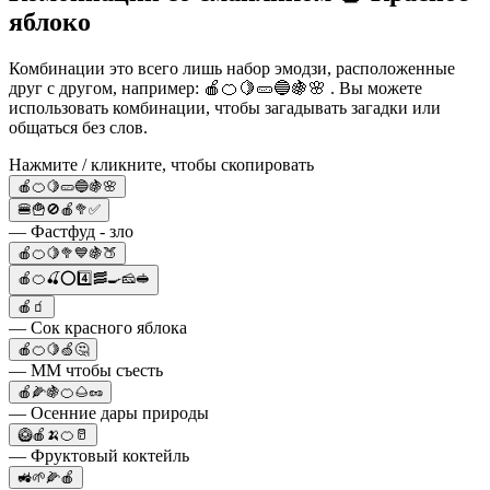
яблоко
Комбинации это всего лишь набор эмодзи, расположенные
друг с другом, например: 🍎🍊🍋🥒🔵🍇🌸 . Вы можете
использовать комбинации, чтобы загадывать загадки или
общаться без слов.
Нажмите / кликните, чтобы скопировать
🍎🍊🍋🥒🔵🍇🌸
🍔🍟🚫🍎🥦✅
— Фастфуд - зло
🍎🍊🍋🥦💙🍇🍑
🍎🍊🍒⭕️4️⃣🥓🍳🧀🥪
🍎🧃
— Сок красного яблока
🍎🍊🍋🍏🤔
— ММ чтобы съесть
🍎🌽🍇🍊🌰🥜
— Осенние дары природы
🥝🍎🍌🍊🥛
— Фруктовый коктейль
🚜🌱🌽🍎