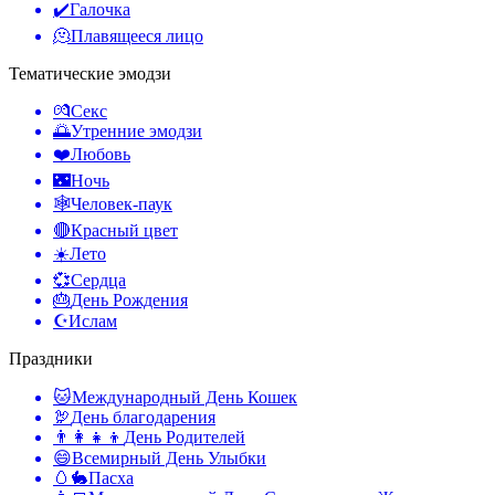
✔️
Галочка
🫠
Плавящееся лицо
Тематические эмодзи
💏
Секс
🌅
Утренние эмодзи
❤️
Любовь
🌃
Ночь
🕸️
Человек-паук
🔴
Красный цвет
☀️
Лето
💞
Сердца
🎂
День Рождения
☪️
Ислам
Праздники
🐱
Международный День Кошек
🦃
День благодарения
👨‍👩‍👧‍👦
День Родителей
😄
Всемирный День Улыбки
🥚🐇
Пасха