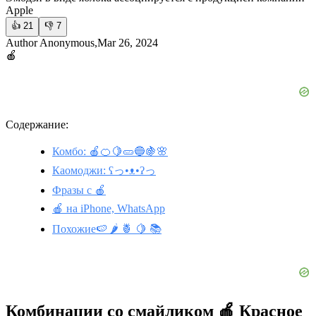
Apple
👍
21
👎
7
Author Anonymous,Mar 26, 2024
🍎
Содержание:
Комбо: 🍎🍊🍋🥒🔵🍇🌸
Каомоджи: ʕっ•ᴥ•ʔっ
Фразы с 🍎
🍎 на iPhone, WhatsApp
Похожие🍉 🌶️ 🍍 🍋 📚
Комбинации со смайликом 🍎 Красное