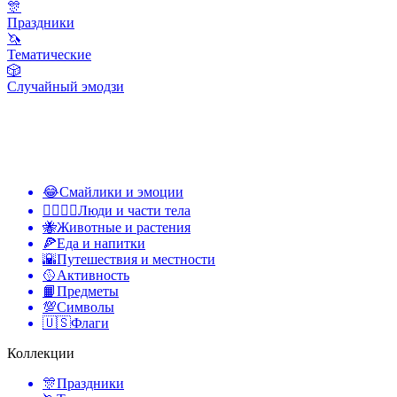
🎊
Праздники
🦄
Тематические
🎲
Случайный эмодзи
😂
Смайлики и эмоции
👩‍❤️‍💋‍👨
Люди и части тела
🐝
Животные и растения
🍕
Еда и напитки
🌇
Путешествия и местности
🥎
Активность
📙
Предметы
💯
Символы
🇺🇸
Флаги
Коллекции
🎊
Праздники