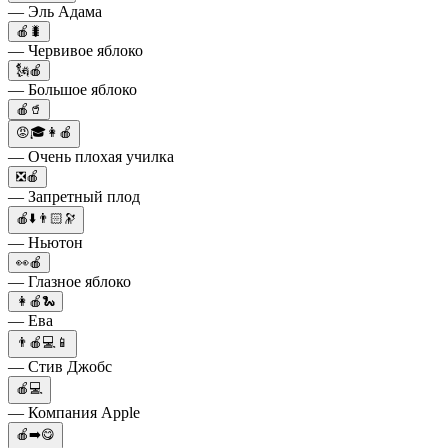
— Эль Адама
🍎🐛
— Червивое яблоко
🗽🍎
— Большое яблоко
🍎🥤
😡🎓👩🍎
— Очень плохая училка
❎🍎
— Запретный плод
🍎⬇️👨🏻🔭
— Ньютон
👀🍎
— Глазное яблоко
👩🍎🐍
— Ева
👨🍎💻📱
— Стив Джобс
🍎💻
— Компания Apple
🍎➡️😋