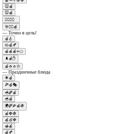
🍎🥕🥦🍇🍓
🐭🍎
🐭🍎
🏋️‍♂️🍎💪
🎯🙋‍♂️🍎
— Точно в цель!
🍎🍐
🥧🍎🍂
🍎🍎🍎➗🍊
🌲🍎✋
🍎🍚🧄🍲
— Праздничные блюда
🌟🍎
🍕🍎🎭
🥣🌾🍎
🥣🍎
🌍🌾🌽🍎🍇
🍎🍓🍇
🍎🍏🍓
🍯🍎
🍎🍂