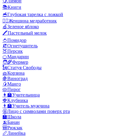
🍋
Лимон
📚
Книги
🥣
Глубокая тарелка с ложкой
👩‍⚕️
Женщина медработник
🍏
Зеленое яблоко
🖍️
Пастельный мелок
🍅
Помидор
🧯
Огнетушитель
🍑
Персик
🍊
Мандарин
🧑‍🌾
Фермер
🗽
Статуя Свободы
🧺
Корзина
🍇
Виноград
🥭
Манго
🥧
Пирог
👩‍🏫
Учительница
🍓
Клубника
👨‍🏫
Учитель мужчина
🤬
Лицо с символами поверх рта
🏫
Школа
🍌
Банан
🎒
Рюкзак
📏
Линейка