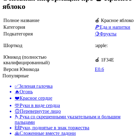
яблоко
Полное название
🍎 Красное яблоко
Категория
🍕Еда и напитки
Подкатегория
🍋Фрукты
Шорткод
:apple:
Юникод (полностью
🍎 1F34E
квалифицированный)
Версия Юникода
E0.6
Популярные
✅
Зеленая галочка
🔥
Огонь
❤️
Красное сердце
🫶
Руки в виде сердца
🙃
Перевернутое лицо
🫰
Рука со скрещенными указательным и большим
пальцами
🙌
Руки, поднятые в знак торжества
🙏
Сложенные вместе ладони