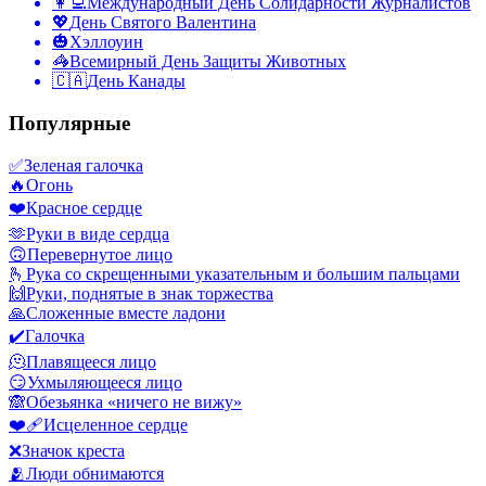
👩‍💻
Международный День Солидарности Журналистов
💖
День Святого Валентина
🎃
Хэллоуин
🦓
Всемирный День Защиты Животных
🇨🇦
День Канады
Популярные
✅
Зеленая галочка
🔥
Огонь
❤️
Красное сердце
🫶
Руки в виде сердца
🙃
Перевернутое лицо
🫰
Рука со скрещенными указательным и большим пальцами
🙌
Руки, поднятые в знак торжества
🙏
Сложенные вместе ладони
✔️
Галочка
🫠
Плавящееся лицо
😏
Ухмыляющееся лицо
🙈
Обезьянка «ничего не вижу»
❤️‍🩹
Исцеленное сердце
❌
Значок креста
🫂
Люди обнимаются