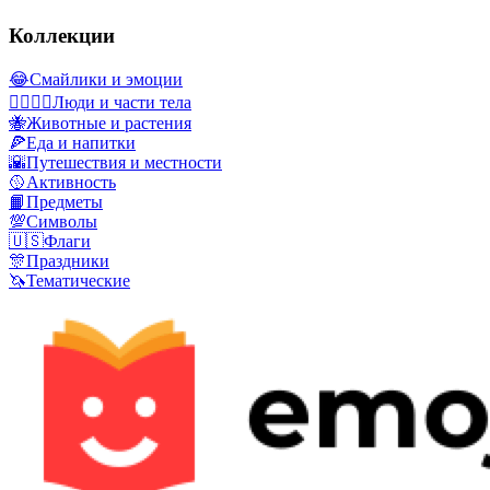
Коллекции
😂
Смайлики и эмоции
👩‍❤️‍💋‍👨
Люди и части тела
🐝
Животные и растения
🍕
Еда и напитки
🌇
Путешествия и местности
🥎
Активность
📙
Предметы
💯
Символы
🇺🇸
Флаги
🎊
Праздники
🦄
Тематические