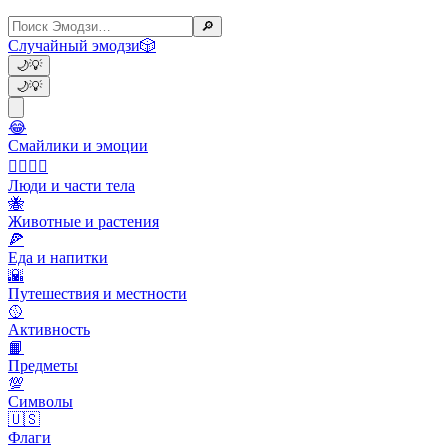
🔎
Случайный эмодзи
🎲
🌙
💡
🌙
💡
😂
Смайлики и эмоции
👩‍❤️‍💋‍👨
Люди и части тела
🐝
Животные и растения
🍕
Еда и напитки
🌇
Путешествия и местности
🥎
Активность
📙
Предметы
💯
Символы
🇺🇸
Флаги