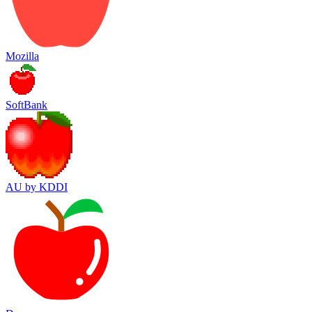
Mozilla
SoftBank
AU by KDDI