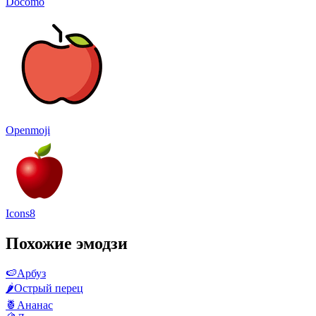
Docomo
Openmoji
Icons8
Похожие эмодзи
🍉
Арбуз
🌶️
Острый перец
🍍
Ананас