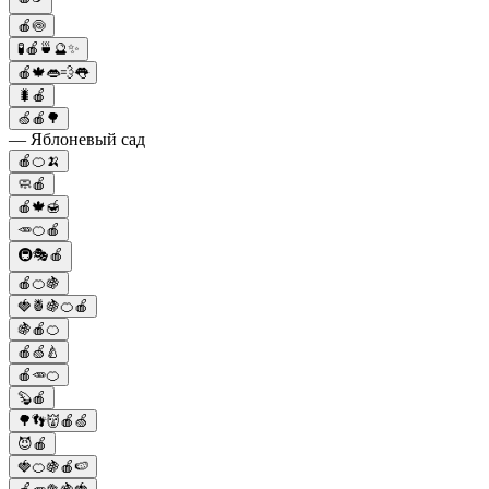
🍎🍥
🧪🍎🍵🔮✨
🍎🍁👄💨👅
🐛🍎
🍏🍎🌳
— Яблоневый сад
🍎🍊🍌
🧼🍎
🍎🍁🍯
🥕🍊🍎
🚇🎭🍎
🍎🍊🍇
🍓🍍🍇🍊🍎
🍇🍎🍊
🍎🍏🍐
🍎🥕🍊
🦫🍎
🌳👣👹🍎🍏
😈🍎
🍓🍊🍇🍎🍉