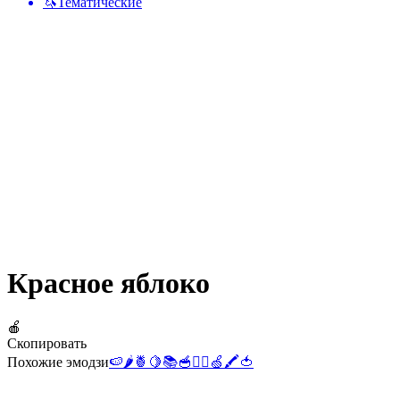
🦄
Тематические
Красное яблоко
🍎
Скопировать
Похожие эмодзи
🍉
🌶️
🍍
🍋
📚
🥣
👩‍⚕️
🍏
🖍️
🍅