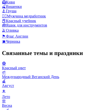
🥝
Киви
🍒
Вишенки
🍐
Груша
👨‍⚕️
Мужчина медработник
📕
Красный учебник
🧰
Ящик для инструментов
🫒
Оливка
🏴󠁧󠁢󠁥󠁮󠁧󠁿
Флаг Англии
🫐
Черника
Связанные темы и праздники
🔴
Красный цвет
🌱
Международный Веганский День
🍎
Август
☀️
Лето
🌸
Весна
🍳🧃