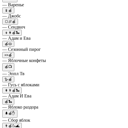
— Варенье
📱🍎
— Джобс
🍞🍖🍎
— Сендвич
👦👩🍎🐍
— Адам и Ева
🍎🥧
— Сезонный пирог
🍬🍎
— Яблочные конфеты
🍎📺
— Эппл Тв
🪿🍎
— Гусь с яблоками
👩👨🍎🐍
— Адам И Ева
🍎🐍
— Яблоко раздора
🌲🍎✋
— Сбор яблок
👨🍎🍶🌊