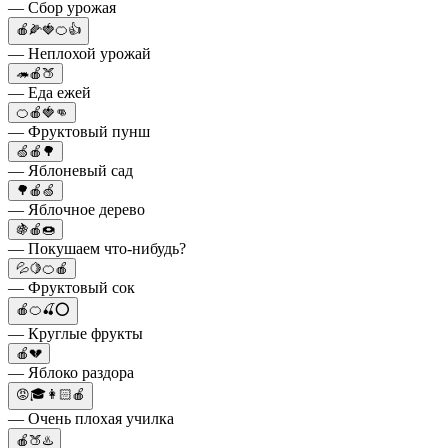
— Сбор урожая
🍎🌽🍓🍊👍
— Неплохой урожай
🦔🍎🍑
— Еда ежей
🍊🍎🍓👊
— Фруктовый пунш
🍏🍎🌳
— Яблоневый сад
🌳🍎🍏
— Яблочное дерево
🍇🍎🍩
— Покушаем что-нибудь?
💦🍋🍊🍎
— Фруктовый сок
🍎🍊🍒⭕️
— Круглые фрукты
🍎💔
— Яблоко раздора
😡🎓👩🏻🍎
— Очень плохая училка
🍎🍑♨️