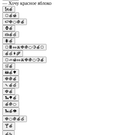
— Хочу красное яблоко
🗽🍎
🍞🍎🍯
🍉🍓🍊🍇🍎
🦍🍎
🍰🍎🍏
🐜🍎
🍞🍫🥜🍌🍓🍇🍊🍋🍎🍞
🍎🍏👩‍🌾
🍞🧈🍯🥜🍌🍓🍇🍊🍋🍎
🛒🍎
🦝🍎🌳
🍓🍇🍎
🍡🍎🍏
🍓🍎
🐍🌳🍎
🍎🍇🍊
🐍🍎👁️
🍓🍊🍇🍎🍏
🍸🍎
🍎☕️