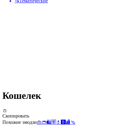
🦄
Тематические
Кошелек
👛
Скопировать
Похожие эмодзи
👜
👝
🛍️
🈺
💄
🅱️
🏬
🩴