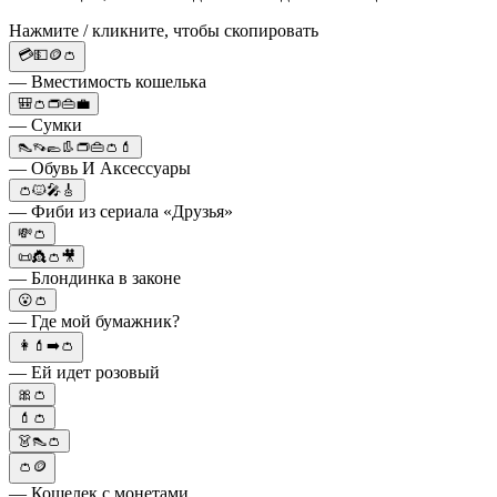
Нажмите / кликните, чтобы скопировать
💳💵🪙👛
— Вместимость кошелька
🎒👛👝👜💼
— Сумки
👠👡🥿👢👝👜👛💄
— Обувь И Аксессуары
👛🐱🎤🎸
— Фиби из сериала «Друзья»
💸👛
📜👸👛🎥
— Блондинка в законе
😮👛
— Где мой бумажник?
👩💄➡️👛
— Ей идет розовый
🎀👛
💄👛
👗👠👛
👛🪙
— Кошелек с монетами