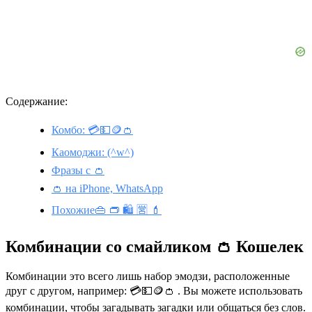
Содержание:
Комбо: 💳💵🪙👛
Каомоджи: (^w^)
Фразы с 👛
👛 на iPhone, WhatsApp
Похожие👜 👝 🛍️ 🈺 💄
Комбинации со смайликом 👛 Кошелек
Комбинации это всего лишь набор эмодзи, расположенные
друг с другом, например: 💳💵🪙👛 . Вы можете использовать
комбинации, чтобы загадывать загадки или общаться без слов.