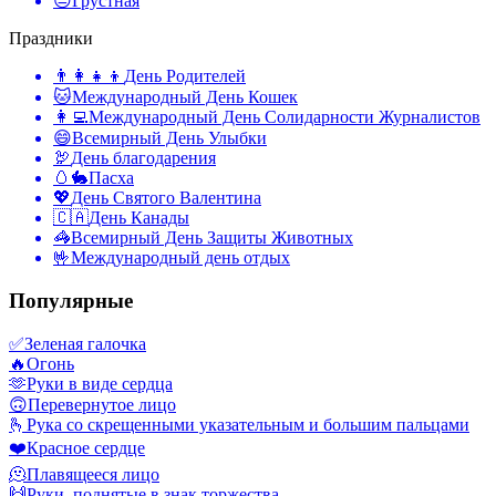
😔
Грустная
Праздники
👨‍👩‍👧‍👦
День Родителей
🐱
Международный День Кошек
👩‍💻
Международный День Солидарности Журналистов
😄
Всемирный День Улыбки
🦃
День благодарения
🥚🐇
Пасха
💖
День Святого Валентина
🇨🇦
День Канады
🦓
Всемирный День Защиты Животных
🤟
Международный день отдых
Популярные
✅
Зеленая галочка
🔥
Огонь
🫶
Руки в виде сердца
🙃
Перевернутое лицо
🫰
Рука со скрещенными указательным и большим пальцами
❤️
Красное сердце
🫠
Плавящееся лицо
🙌
Руки, поднятые в знак торжества