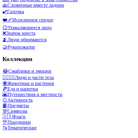
🙏
Сложенные вместе ладони
✔️
Галочка
❤️‍🩹
Исцеленное сердце
😏
Ухмыляющееся лицо
❌
Значок креста
🫂
Люди обнимаются
🤝
Рукопожатие
Коллекции
😂
Смайлики и эмоции
👩‍❤️‍💋‍👨
Люди и части тела
🐝
Животные и растения
🍕
Еда и напитки
🌇
Путешествия и местности
🥎
Активность
📙
Предметы
💯
Символы
🇺🇸
Флаги
🎊
Праздники
🦄
Тематические