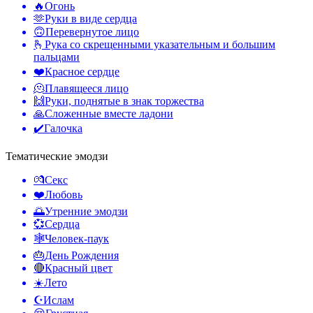
🔥
Огонь
🫶
Руки в виде сердца
🙃
Перевернутое лицо
🫰
Рука со скрещенными указательным и большим
пальцами
❤️
Красное сердце
🫠
Плавящееся лицо
🙌
Руки, поднятые в знак торжества
🙏
Сложенные вместе ладони
✔️
Галочка
Тематические эмодзи
💏
Секс
❤️
Любовь
🌅
Утренние эмодзи
💞
Сердца
🕸️
Человек-паук
🎂
День Рождения
🔴
Красный цвет
☀️
Лето
☪️
Ислам