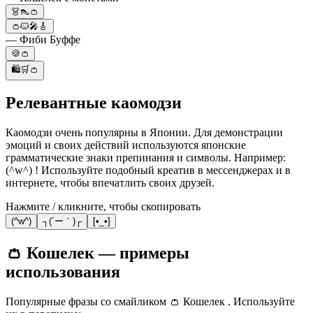
👗👠👛
👛🐱🎤🎸
— Фиби Буффе
🍪👛
🛍️🛒👛
Релевантные каомодзи
Каомодзи очень популярны в Японии. Для демонстрации
эмоций и своих действий используются японские
грамматические знаки препинания и символы. Например:
(^w^) ! Используйте подобный креатив в мессенджерах и в
интернете, чтобы впечатлить своих друзей.
Нажмите / кликните, чтобы скопировать
(^w^)
┐(´ー｀)┌
[•_•]
👛 Кошелек — примеры
использования
Популярные фразы со смайликом 👛 Кошелек . Используйте