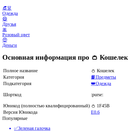
👒👗
Одежда
😄
Друзья
🎀
Розовый цвет
🤑
Деньги
Основная информация про 👛 Кошелек
Полное название
👛 Кошелек
Категория
📙Предметы
Подкатегория
👑Одежда
Шорткод
:purse:
Юникод (полностью квалифицированный)
👛 1F45B
Версия Юникода
E0.6
Популярные
✅
Зеленая галочка