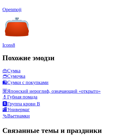
Openmoji
Icons8
Похожие эмодзи
👜
Сумка
👝
Сумочка
🛍️
Сумки с покупками
🈺
Японский иероглиф, означающий «открыто»
💄
Губная помада
🅱️
Группа крови B
🏬
Универмаг
🩴
Вьетнамки
Связанные темы и праздники