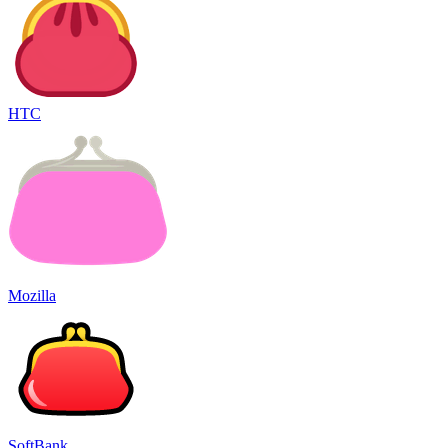
HTC
Mozilla
SoftBank