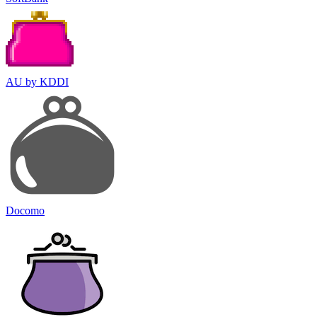
AU by KDDI
Docomo