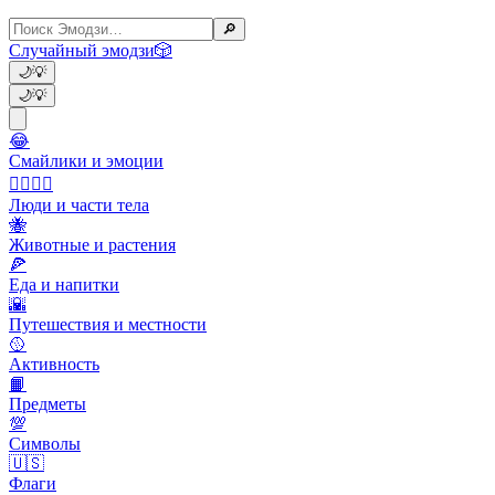
🔎
Случайный эмодзи
🎲
🌙
💡
🌙
💡
😂
Смайлики и эмоции
👩‍❤️‍💋‍👨
Люди и части тела
🐝
Животные и растения
🍕
Еда и напитки
🌇
Путешествия и местности
🥎
Активность
📙
Предметы
💯
Символы
🇺🇸
Флаги