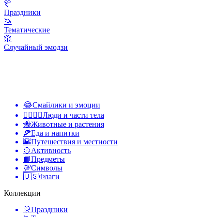
🎊
Праздники
🦄
Тематические
🎲
Случайный эмодзи
😂
Смайлики и эмоции
👩‍❤️‍💋‍👨
Люди и части тела
🐝
Животные и растения
🍕
Еда и напитки
🌇
Путешествия и местности
🥎
Активность
📙
Предметы
💯
Символы
🇺🇸
Флаги
Коллекции
🎊
Праздники