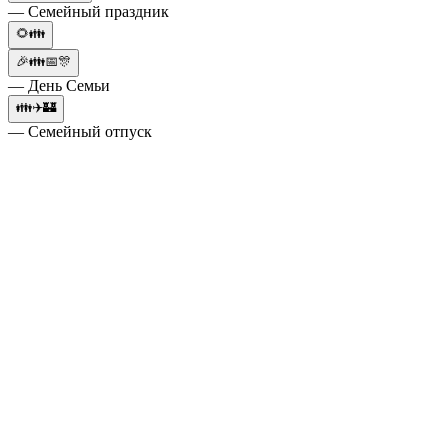
— Семейный праздник
🌻👪
🎉👪📅🎊
— День Семьи
👪✈️🏰
— Семейный отпуск