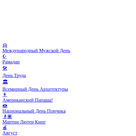
👱
Международный Мужской День
☪️
Рамадан
🛠
День Труда
🏛
Всемирный День Архитектуры
👨
Американский Папаша!
🍩
Национальный День Пончика
👴🏾
Мартин Лютер Кинг
🍎
Август