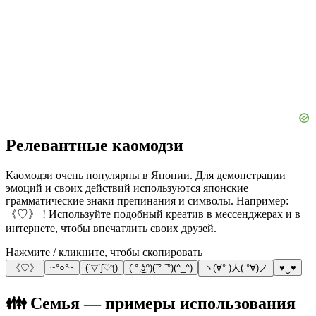
Релевантные каомодзи
Каомодзи очень популярны в Японии. Для демонстрации
эмоций и своих действий используются японские
грамматические знаки препинания и символы. Например:
《♡》 ! Используйте подобный креатив в мессенджерах и в
интернете, чтобы впечатлить своих друзей.
Нажмите / кликните, чтобы скопировать
《♡》
~°○°~
(´▽`ʃ♡ƪ)
(͝ ° ͜ʖº)(͡ ° ͡ °)(^_^)
ヽ(∀° )人( °∀)ノ
♥‿♥
👪 Семья — примеры использования