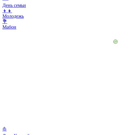
День семьи
👦👧
Молодежь
💐
Мабон
⛵️