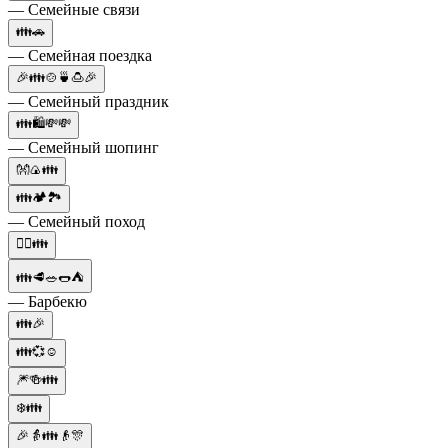
— Семейные связи
👪🚗
— Семейная поездка
🎉👪🍲🍵🍮🎉
— Семейный праздник
👪🛍️💸💸
— Семейный шопинг
👐🍙👪
👪🏕️🏞️
— Семейный поход
👨‍⚕️👪
👪🥩🥗🌭⛺
— Барбекю
👪🎉
👪💞☺️
🎆🍻👪
❄️👪
🎉👵👪👴🎊