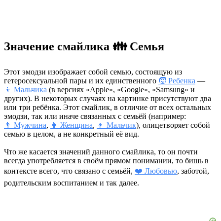
Значение смайлика 👪 Семья
Этот эмодзи изображает собой семью, состоящую из
гетеросексуальной пары и их единственного
🧒 Ребенка
—
👦 Мальчика
(в версиях «Apple», «Google», «Samsung» и
других). В некоторых случаях на картинке присутствуют два
или три ребёнка. Этот смайлик, в отличие от всех остальных
эмодзи, так или иначе связанных с семьёй (например:
👨 Мужчина
,
👩 Женщина
,
👦 Мальчик
), олицетворяет собой
семью в целом, а не конкретный её вид.
Что же касается значений данного смайлика, то он почти
всегда употребляется в своём прямом понимании, то бишь в
контексте всего, что связано с семьёй,
❤️ Любовью
, заботой,
родительским воспитанием и так далее.