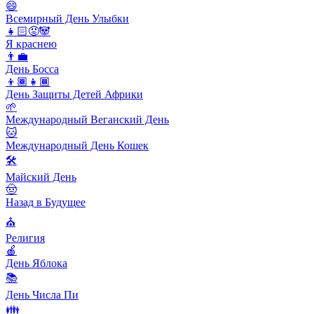
😄
Всемирный День Улыбки
👧🏻😡🐼
Я краснею
👨‍💼
День Босса
👦🏾👧🏾
День Защиты Детей Африки
🌱
Международный Веганский День
🐱
Международный День Кошек
🛠
Майский День
🤠
Назад в Будущее
⛪️
Религия
🍎
День Яблока
📚
День Числа Пи
👪