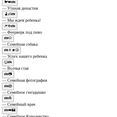
🐦👑👪
— Утиная династия
🫃👶👪
— Мы ждем ребенка!
🎆🍻👪
— Феерверк под пиво
👪🐶
— Семейная собака
👪👨‍🎓🥲
— Успех нашего ребенка
🐺👪
— Волчья стая
👪📷
— Семейная фотография
👪🪺
— Семейное гнездышко
👪👷
— Семейный врач
👪👑🏰
— Семейное Королевство