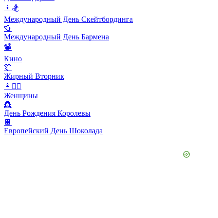
👦🏂
Международный День Скейтбординга
🍻
Международный День Бармена
📽
Кино
🎊
Жирный Вторник
👩👱‍♀️
Женщины
👸
День Рождения Королевы
🍫
Европейский День Шоколада