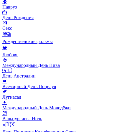
🪻
Навруз
🎂
День Рождения
💏
Секс
🎁🎬
Рождественские фильмы
❤️
Любовь
🍻
Международный День Пива
🇦🇺
День Австралии
💋
Всемирный День Поцелуя
🍂
Лугнасад
👧
Международный День Молодёжи
😈
Вальпургиева Ночь
⭐️🇺🇸
День Принятия Калифорнии в Союз