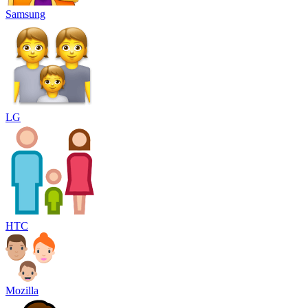
Samsung
LG
HTC
Mozilla