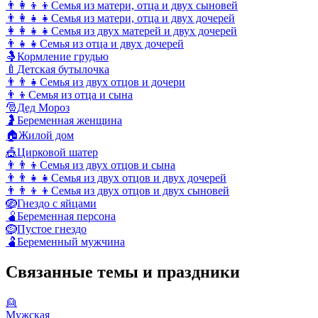
👨‍👩‍👦‍👦
Семья из матери, отца и двух сыновей
👨‍👩‍👧‍👧
Семья из матери, отца и двух дочерей
👩‍👩‍👧‍👧
Семья из двух матерей и двух дочерей
👨‍👧‍👧
Семья из отца и двух дочерей
🤱
Кормление грудью
🍼
Детская бутылочка
👨‍👨‍👧
Семья из двух отцов и дочери
👨‍👦
Семья из отца и сына
🎅
Дед Мороз
🤰
Беременная женщина
🏠
Жилой дом
🎪
Цирковой шатер
👨‍👨‍👦
Семья из двух отцов и сына
👨‍👨‍👧‍👧
Семья из двух отцов и двух дочерей
👨‍👨‍👦‍👦
Семья из двух отцов и двух сыновей
🪺
Гнездо с яйцами
🫄
Беременная персона
🪹
Пустое гнездо
🫃
Беременный мужчина
Связанные темы и праздники
👱
Мужская