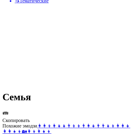
🦄
Тематические
Семья
👪
Скопировать
Похожие эмодзи
👩‍👩‍👦
👩‍👧‍👧
👨‍👦‍👦
👨‍👩‍👧
👨‍👨‍👧‍👦
👩‍👩‍👧
👩‍👩‍👧‍👦
🏡
👩‍👦
👩‍👧‍👦