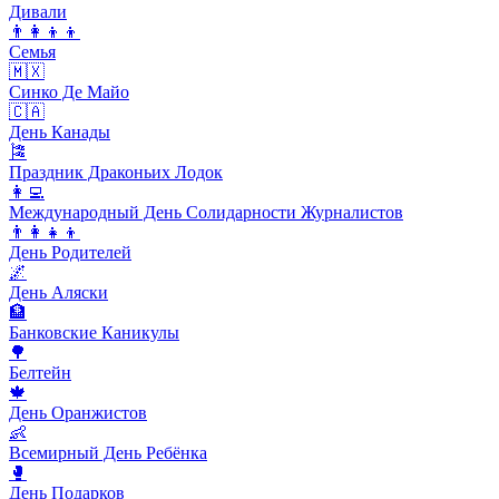
Дивали
👨‍👩‍👦‍👦
Семья
🇲🇽
Синко Де Майо
🇨🇦
День Канады
🎏
Праздник Драконьих Лодок
👩‍💻
Международный День Солидарности Журналистов
👨‍👩‍👧‍👦
День Родителей
🌌
День Аляски
🏦
Банковские Каникулы
🌳
Белтейн
🍁
День Оранжистов
👶
Всемирный День Ребёнка
🥊
День Подарков