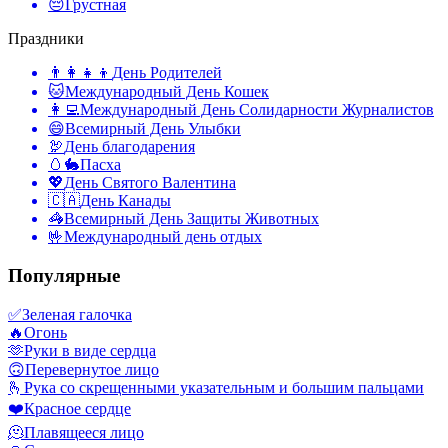
😔
Грустная
Праздники
👨‍👩‍👧‍👦
День Родителей
🐱
Международный День Кошек
👩‍💻
Международный День Солидарности Журналистов
😄
Всемирный День Улыбки
🦃
День благодарения
🥚🐇
Пасха
💖
День Святого Валентина
🇨🇦
День Канады
🦓
Всемирный День Защиты Животных
🤟
Международный день отдых
Популярные
✅
Зеленая галочка
🔥
Огонь
🫶
Руки в виде сердца
🙃
Перевернутое лицо
🫰
Рука со скрещенными указательным и большим пальцами
❤️
Красное сердце
🫠
Плавящееся лицо