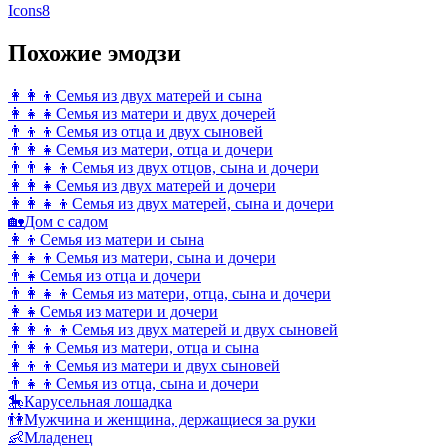
Icons8
Похожие эмодзи
👩‍👩‍👦
Семья из двух матерей и сына
👩‍👧‍👧
Семья из матери и двух дочерей
👨‍👦‍👦
Семья из отца и двух сыновей
👨‍👩‍👧
Семья из матери, отца и дочери
👨‍👨‍👧‍👦
Семья из двух отцов, сына и дочери
👩‍👩‍👧
Семья из двух матерей и дочери
👩‍👩‍👧‍👦
Семья из двух матерей, сына и дочери
🏡
Дом с садом
👩‍👦
Семья из матери и сына
👩‍👧‍👦
Семья из матери, сына и дочери
👨‍👧
Семья из отца и дочери
👨‍👩‍👧‍👦
Семья из матери, отца, сына и дочери
👩‍👧
Семья из матери и дочери
👩‍👩‍👦‍👦
Семья из двух матерей и двух сыновей
👨‍👩‍👦
Семья из матери, отца и сына
👩‍👦‍👦
Семья из матери и двух сыновей
👨‍👧‍👦
Семья из отца, сына и дочери
🎠
Карусельная лошадка
👫
Мужчина и женщина, держащиеся за руки
👶
Младенец