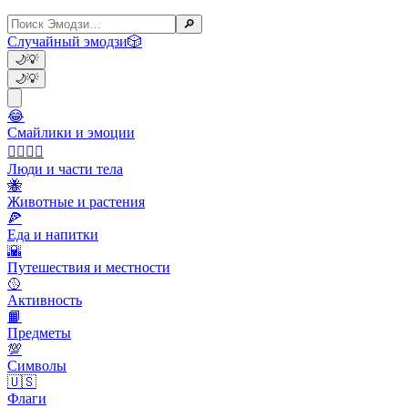
🔎
Случайный эмодзи
🎲
🌙
💡
🌙
💡
😂
Смайлики и эмоции
👩‍❤️‍💋‍👨
Люди и части тела
🐝
Животные и растения
🍕
Еда и напитки
🌇
Путешествия и местности
🥎
Активность
📙
Предметы
💯
Символы
🇺🇸
Флаги