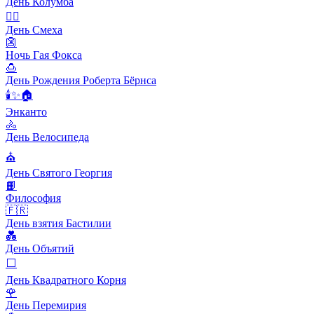
День Колумба
🙆‍♂️
День Смеха
👺
Ночь Гая Фокса
🍮
День Рождения Роберта Бёрнса
🕯✨🏠
Энканто
🚴
День Велосипеда
⛪️
День Святого Георгия
📙
Философия
🇫🇷
День взятия Бастилии
💑
День Объятий
⬜️
День Квадратного Корня
🌹
День Перемирия