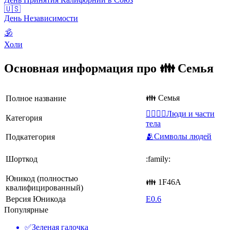
🇺🇸
День Независимости
🕉
Холи
Основная информация про 👪 Семья
👪 Семья
Полное название
👩‍❤️‍💋‍👨Люди и части
Категория
тела
🫂Символы людей
Подкатегория
Шорткод
:family:
Юникод (полностью
👪 1F46A
квалифицированный)
Версия Юникода
E0.6
Популярные
✅
Зеленая галочка