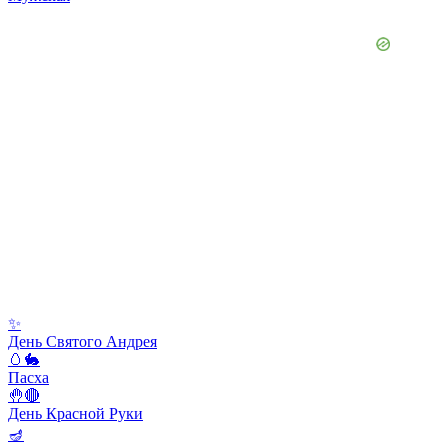
✨
День Святого Андрея
🥚🐇
Пасха
🤚🔴
День Красной Руки
🪔