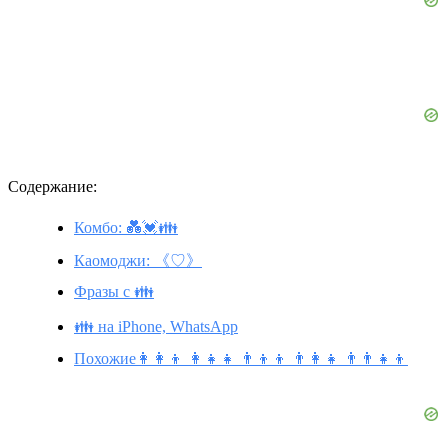
Содержание:
Комбо: 💑💓👪
Каомоджи: 《♡》
Фразы с 👪
👪 на iPhone, WhatsApp
Похожие👩‍👩‍👦 👩‍👧‍👧 👨‍👦‍👦 👨‍👩‍👧 👨‍👨‍👧‍👦