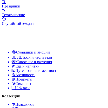
🎊
Праздники
🦄
Тематические
🎲
Случайный эмодзи
😂
Смайлики и эмоции
👩‍❤️‍💋‍👨
Люди и части тела
🐝
Животные и растения
🍕
Еда и напитки
🌇
Путешествия и местности
🥎
Активность
📙
Предметы
💯
Символы
🇺🇸
Флаги
Коллекции
🎊
Праздники