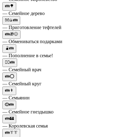
👪🌳
— Семейное дерево
👐🍙👪
— Приготовление тефтелей
👪🎁😊
— Обмениваться подарками
🫄👪
— Пополнение в семье!
👷‍♂️👪
— Семейный врач
👪⭕
— Семейный круг
👪👨
— Семьянин
🪹👪
— Семейное гнездышко
👪🏰
— Королевская семья
👪👔👔