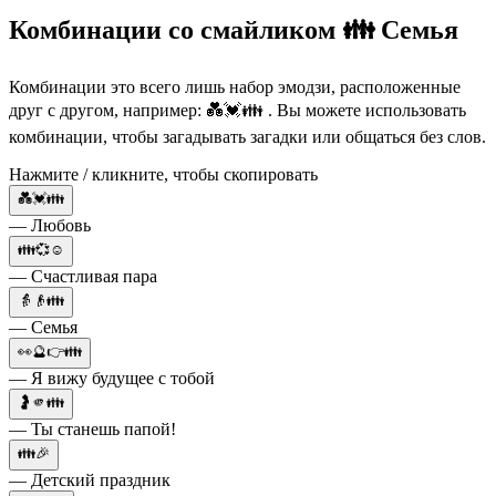
Комбинации со смайликом 👪 Семья
Комбинации это всего лишь набор эмодзи, расположенные
друг с другом, например: 💑💓👪 . Вы можете использовать
комбинации, чтобы загадывать загадки или общаться без слов.
Нажмите / кликните, чтобы скопировать
💑💓👪
— Любовь
👪💞☺️
— Счастливая пара
👵👴👪
— Семья
👀🔮👉👪
— Я вижу будущее с тобой
🤰🫵👪
— Ты станешь папой!
👪🎉
— Детский праздник