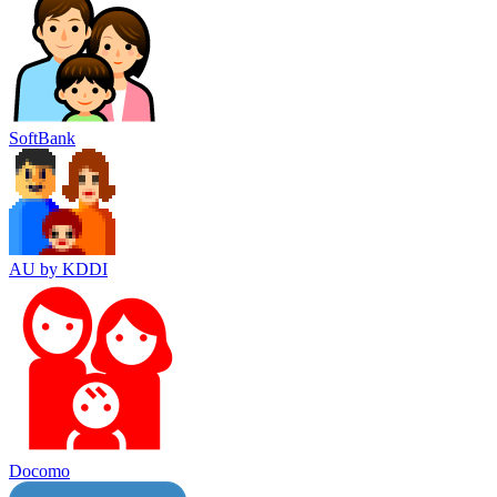
SoftBank
AU by KDDI
Docomo