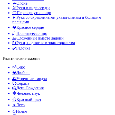
🔥
Огонь
🫶
Руки в виде сердца
🙃
Перевернутое лицо
🫰
Рука со скрещенными указательным и большим
пальцами
❤️
Красное сердце
🫠
Плавящееся лицо
🙏
Сложенные вместе ладони
🙌
Руки, поднятые в знак торжества
✔️
Галочка
Тематические эмодзи
💏
Секс
❤️
Любовь
🌅
Утренние эмодзи
💞
Сердца
🎂
День Рождения
🕸️
Человек-паук
🔴
Красный цвет
☀️
Лето
☪️
Ислам