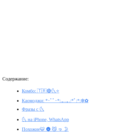
Содержание:
Комбо: 🇹🇷🔴🌜⭐
Каомоджи: *･ﾟﾟ･*:.｡..｡.:*ﾟ:*:✼✿
Фразы с 🌜
🌜 на iPhone, WhatsApp
Похожие🐯 🌚 😼 🤜 🌛