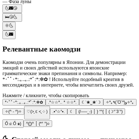
— Фаза луны
🌜🌃😴
🛌😴🌜
🌞🌜
🌜🌃
Релевантные каомодзи
Каомодзи очень популярны в Японии. Для демонстрации
эмоций и своих действий используются японские
грамматические знаки препинания и символы. Например:
*･ﾟﾟ･*:.｡..｡.:*ﾟ:*:✼✿ ! Используйте подобный креатив в
мессенджерах и в интернете, чтобы впечатлить своих друзей.
Нажмите / кликните, чтобы скопировать
*･ﾟﾟ･*:.｡..｡.:*ﾟ:*:✼✿
.*☆☆*.. * ☆☆*.
☾˙❀‿❀˙☽
✧*｡٩(ˊᗜˋ*)و✧*｡
✧(^ - ^)✧
♡(˃͈ દ ˂͈ ༶ )
.•°☆°•.
☾
(/-----_-)
} °°{
(☽°ˊ3ˋ°)
Ő ௰ Ő ๑)
^⨀^
(*° °)○