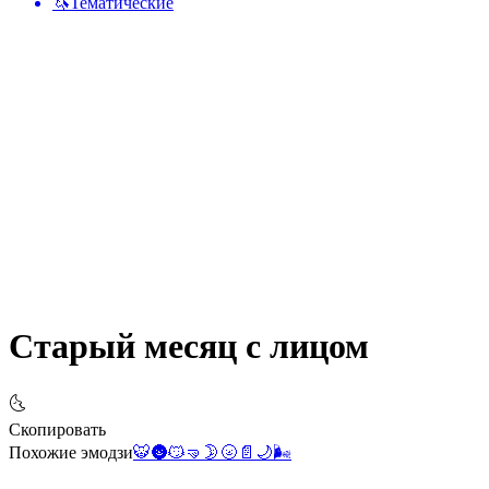
🦄
Тематические
Старый месяц с лицом
🌜
Скопировать
Похожие эмодзи
🐯
🌚
😼
🤜
🌛
🌝
📄
🌙
🌬️