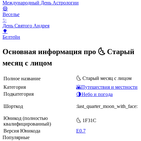
Международный День Астрологии
😄
Веселье
✨
День Святого Андрея
🌳
Белтейн
Основная информация про 🌜 Старый
месяц с лицом
🌜 Старый месяц с лицом
Полное название
Категория
🌇Путешествия и местности
Подкатегория
🌗Небо и погода
Шорткод
:last_quarter_moon_with_face:
Юникод (полностью
🌜 1F31C
квалифицированный)
Версия Юникода
E0.7
Популярные