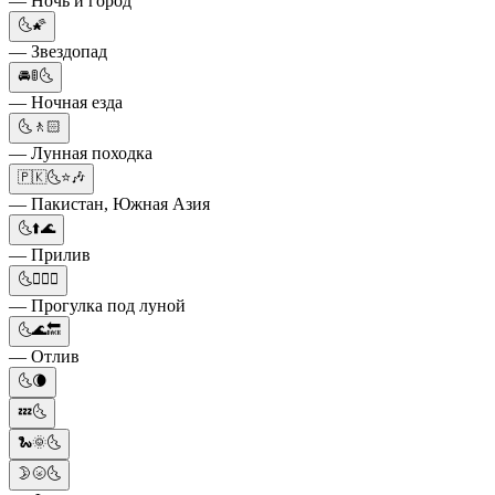
— Ночь и город
🌜🌠
— Звездопад
🚘🚦🌜
— Ночная езда
🌜🚶🏻
— Лунная походка
🇵🇰🌜⭐🎶
— Пакистан, Южная Азия
🌜⬆️🌊
— Прилив
🌜🚶🏼‍♂️
— Прогулка под луной
🌜🌊🔙
— Отлив
🌜🌘
💤🌜
🐍🌞🌜
🌛🌝🌜