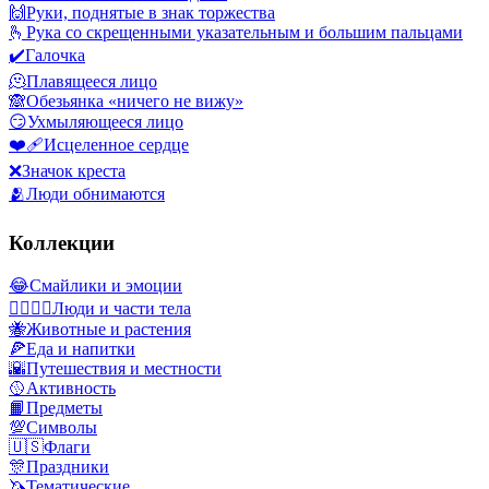
🙌
Руки, поднятые в знак торжества
🫰
Рука со скрещенными указательным и большим пальцами
✔️
Галочка
🫠
Плавящееся лицо
🙈
Обезьянка «ничего не вижу»
😏
Ухмыляющееся лицо
❤️‍🩹
Исцеленное сердце
❌
Значок креста
🫂
Люди обнимаются
Коллекции
😂
Смайлики и эмоции
👩‍❤️‍💋‍👨
Люди и части тела
🐝
Животные и растения
🍕
Еда и напитки
🌇
Путешествия и местности
🥎
Активность
📙
Предметы
💯
Символы
🇺🇸
Флаги
🎊
Праздники
🦄
Тематические