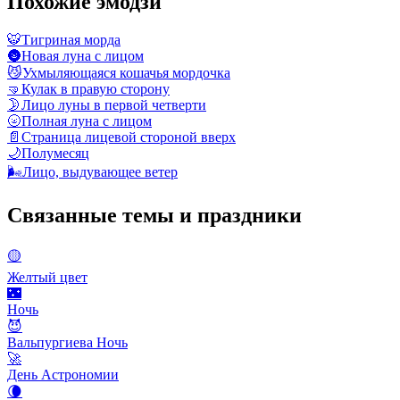
Похожие эмодзи
🐯
Тигриная морда
🌚
Новая луна с лицом
😼
Ухмыляющаяся кошачья мордочка
🤜
Кулак в правую сторону
🌛
Лицо луны в первой четверти
🌝
Полная луна с лицом
📄
Страница лицевой стороной вверх
🌙
Полумесяц
🌬️
Лицо, выдувающее ветер
Связанные темы и праздники
🟡
Желтый цвет
🌃
Ночь
😈
Вальпургиева Ночь
🚀
День Астрономии
🌘