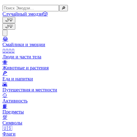
🔎
Случайный эмодзи
🎲
🌙
💡
🌙
💡
😂
Смайлики и эмоции
👩‍❤️‍💋‍👨
Люди и части тела
🐝
Животные и растения
🍕
Еда и напитки
🌇
Путешествия и местности
🥎
Активность
📙
Предметы
💯
Символы
🇺🇸
Флаги