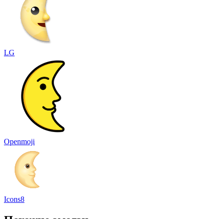
LG
Openmoji
Icons8