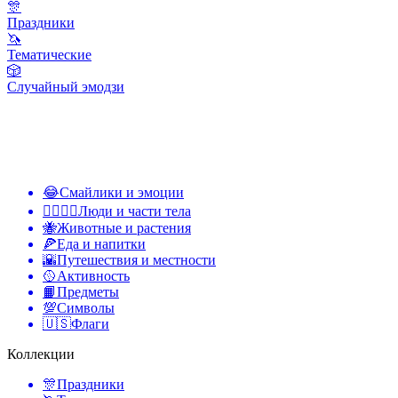
🎊
Праздники
🦄
Тематические
🎲
Случайный эмодзи
😂
Смайлики и эмоции
👩‍❤️‍💋‍👨
Люди и части тела
🐝
Животные и растения
🍕
Еда и напитки
🌇
Путешествия и местности
🥎
Активность
📙
Предметы
💯
Символы
🇺🇸
Флаги
Коллекции
🎊
Праздники