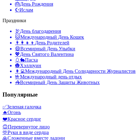
🎂
День Рождения
☪️
Ислам
Праздники
🦃
День благодарения
🐱
Международный День Кошек
👨‍👩‍👧‍👦
День Родителей
😄
Всемирный День Улыбки
💖
День Святого Валентина
🥚🐇
Пасха
🎃
Хэллоуин
👩‍💻
Международный День Солидарности Журналистов
🤟
Международный день отдых
🦓
Всемирный День Защиты Животных
Популярные
✅
Зеленая галочка
🔥
Огонь
❤️
Красное сердце
🙃
Перевернутое лицо
🫶
Руки в виде сердца
🙏
Сложенные вместе ладони