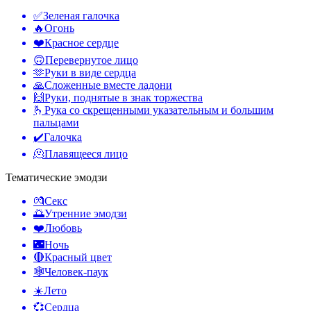
✅
Зеленая галочка
🔥
Огонь
❤️
Красное сердце
🙃
Перевернутое лицо
🫶
Руки в виде сердца
🙏
Сложенные вместе ладони
🙌
Руки, поднятые в знак торжества
🫰
Рука со скрещенными указательным и большим
пальцами
✔️
Галочка
🫠
Плавящееся лицо
Тематические эмодзи
💏
Секс
🌅
Утренние эмодзи
❤️
Любовь
🌃
Ночь
🔴
Красный цвет
🕸️
Человек-паук
☀️
Лето
💞
Сердца