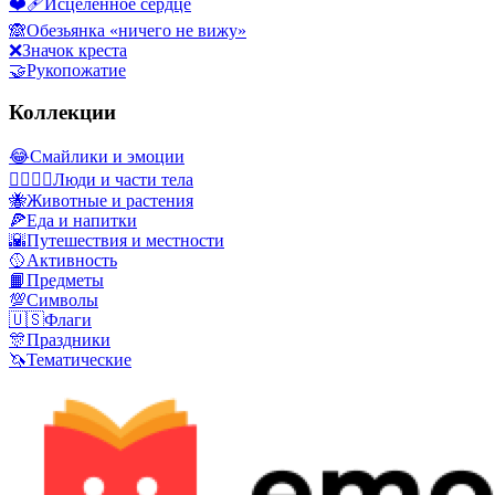
❤️‍🩹
Исцеленное сердце
🙈
Обезьянка «ничего не вижу»
❌
Значок креста
🤝
Рукопожатие
Коллекции
😂
Смайлики и эмоции
👩‍❤️‍💋‍👨
Люди и части тела
🐝
Животные и растения
🍕
Еда и напитки
🌇
Путешествия и местности
🥎
Активность
📙
Предметы
💯
Символы
🇺🇸
Флаги
🎊
Праздники
🦄
Тематические