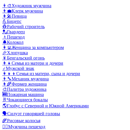
👨‍🎨
Художник мужчина
👨‍💼
Клерк мужчина
👩‍🎤
Певица
💪
Бицепс
👷
Рабочий строитель
💂
Гвардеец
🚶
Пешеход
🔔
Колокол
👩‍💻
Женщина за компьютером
🎉
Хлопушка
🎇
Бенгальский огонь
👩‍👧
Семья из матери и дочери
♂️
Мужской знак
👩‍👧‍👦
Семья из матери, сына и дочери
👨‍🔧
Механик мужчина
👩‍🌾
Фермер женщина
🎨
Палитра художника
🚒
Пожарная машина
🥂
Чокающиеся бокалы
🌎
Глобус с Северной и Южной Америками
🗣️
Силуэт говорящей головы
🌾
Рисовые колосья
🚶‍♂️
Мужчина пешеход