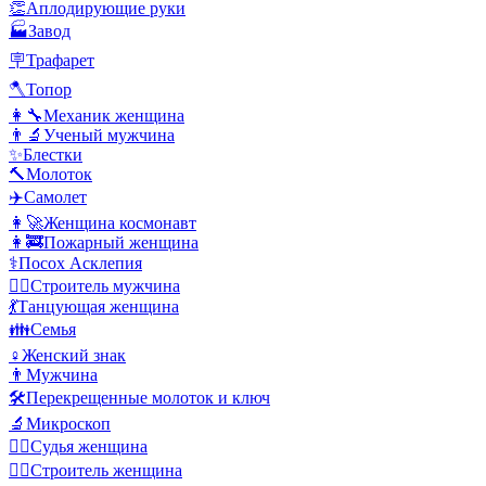
👏
Аплодирующие руки
🏭
Завод
🪧
Трафарет
🪓
Топор
👩‍🔧
Механик женщина
👨‍🔬
Ученый мужчина
✨
Блестки
🔨
Молоток
✈️
Самолет
👩‍🚀
Женщина космонавт
👩‍🚒
Пожарный женщина
⚕️
Посох Асклепия
👷‍♂️
Строитель мужчина
💃
Танцующая женщина
👪
Семья
♀️
Женский знак
👨
Мужчина
🛠️
Перекрещенные молоток и ключ
🔬
Микроскоп
👩‍⚖️
Судья женщина
👷‍♀️
Строитель женщина