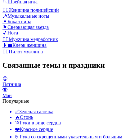
🪡
Швейная игла
👮‍♀️
Женщина полицейский
🎶
Музыкальные ноты
🍷
Бокал вина
🌟
Сверкающая звезда
🎵
Нота
👨‍⚕️
Мужчина медработник
👩‍💼
Клерк женщина
👨‍✈️
Пилот мужчина
Связанные темы и праздники
😜
Пятница
🐝
Май
Популярные
✅
Зеленая галочка
🔥
Огонь
🫶
Руки в виде сердца
❤️
Красное сердце
🫰
Рука со скрещенными указательным и большим