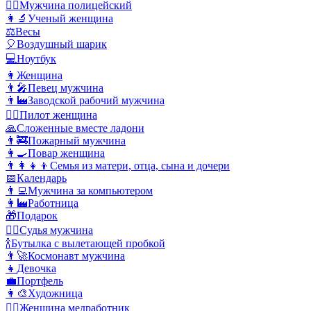
👮‍♂️
Мужчина полицейский
👩‍🔬
Ученый женщина
⚖️
Весы
🎈
Воздушный шарик
💻
Ноутбук
👩
Женщина
👨‍🎤
Певец мужчина
👨‍🏭
Заводской рабочий мужчина
👩‍✈️
Пилот женщина
🙏
Сложенные вместе ладони
👨‍🚒
Пожарный мужчина
👩‍🍳
Повар женщина
👨‍👩‍👧‍👦
Семья из матери, отца, сына и дочери
📅
Календарь
👨‍💻
Мужчина за компьютером
👩‍🏭
Работница
🎁
Подарок
👨‍⚖️
Судья мужчина
🍾
Бутылка с вылетающей пробкой
👨‍🚀
Космонавт мужчина
👧
Девочка
💼
Портфель
👩‍🎨
Художница
👩‍⚕️
Женщина медработник