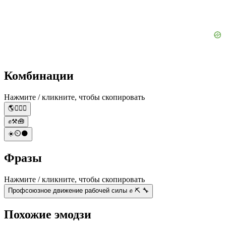
Комбинации
Нажмите / кликните, чтобы скопировать
🌎👨‍⚕️⚕️
✊⚒️🧰
☀️⏲️🌑
Фразы
Нажмите / кликните, чтобы скопировать
Профсоюзное движение рабочей силы ✊ ⛏️ 🔧
Похожие эмодзи