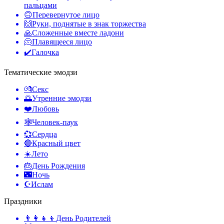
пальцами
🙃
Перевернутое лицо
🙌
Руки, поднятые в знак торжества
🙏
Сложенные вместе ладони
🫠
Плавящееся лицо
✔️
Галочка
Тематические эмодзи
💏
Секс
🌅
Утренние эмодзи
❤️
Любовь
🕸️
Человек-паук
💞
Сердца
🔴
Красный цвет
☀️
Лето
🎂
День Рождения
🌃
Ночь
☪️
Ислам
Праздники
👨‍👩‍👧‍👦
День Родителей