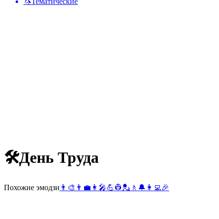
🦄
Тематические
🛠
День Труда
Похожие эмодзи
👨‍🎨
👨‍💼
👩‍🎤
💪
👷
💂
🚶
🔔
👩‍💻
🎉