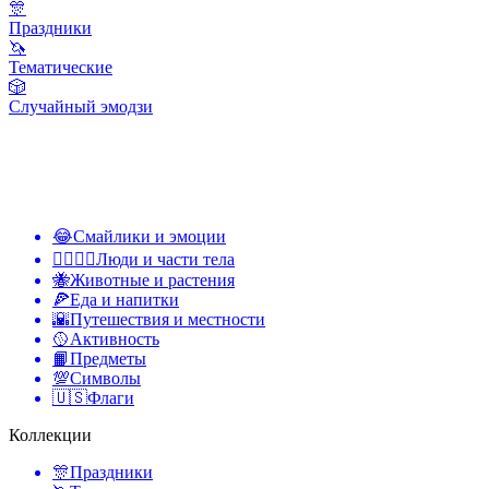
🎊
Праздники
🦄
Тематические
🎲
Случайный эмодзи
😂
Смайлики и эмоции
👩‍❤️‍💋‍👨
Люди и части тела
🐝
Животные и растения
🍕
Еда и напитки
🌇
Путешествия и местности
🥎
Активность
📙
Предметы
💯
Символы
🇺🇸
Флаги
Коллекции
🎊
Праздники