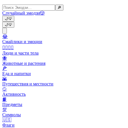
🔎
Случайный эмодзи
🎲
🌙
💡
🌙
💡
😂
Смайлики и эмоции
👩‍❤️‍💋‍👨
Люди и части тела
🐝
Животные и растения
🍕
Еда и напитки
🌇
Путешествия и местности
🥎
Активность
📙
Предметы
💯
Символы
🇺🇸
Флаги