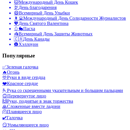
🐱
Международный День Кошек
🦃
День благодарения
😄
Всемирный День Улыбки
👩‍💻
Международный День Солидарности Журналистов
💖
День Святого Валентина
🥚🐇
Пасха
🦓
Всемирный День Защиты Животных
🇨🇦
День Канады
🎃
Хэллоуин
Популярные
✅
Зеленая галочка
🔥
Огонь
🫶
Руки в виде сердца
❤️
Красное сердце
🫰
Рука со скрещенными указательным и большим пальцами
🙃
Перевернутое лицо
🙌
Руки, поднятые в знак торжества
🙏
Сложенные вместе ладони
🫠
Плавящееся лицо
✔️
Галочка
😏
Ухмыляющееся лицо