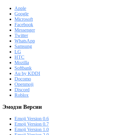
Apple
Google
Microsoft
Facebook
Messenger
Twitter
WhatsApp
Samsung
LG
HTC
Mozilla
Softbank
Au by KDDI
Docomo
Openmoji
Discord
Roblox
Эмодзи Версии
Emoji Version 0.6
Emoji Version 0.7
Emoji Version 1.0
Emoji Version 2.0