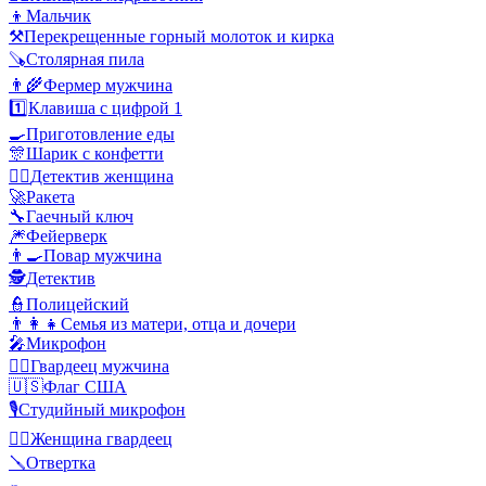
👦
Мальчик
⚒️
Перекрещенные горный молоток и кирка
🪚
Столярная пила
👨‍🌾
Фермер мужчина
1️⃣
Клавиша с цифрой 1
🍳
Приготовление еды
🎊
Шарик с конфетти
🕵️‍♀️
Детектив женщина
🚀
Ракета
🔧
Гаечный ключ
🎆
Фейерверк
👨‍🍳
Повар мужчина
🕵️
Детектив
👮
Полицейский
👨‍👩‍👧
Семья из матери, отца и дочери
🎤
Микрофон
💂‍♂️
Гвардеец мужчина
🇺🇸
Флаг США
🎙️
Студийный микрофон
💂‍♀️
Женщина гвардеец
🪛
Отвертка