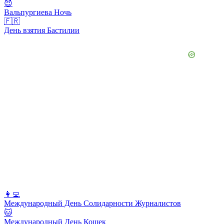
😈
Вальпургиева Ночь
🇫🇷
День взятия Бастилии
👩‍💻
Международный День Солидарности Журналистов
🐱
Международный День Кошек