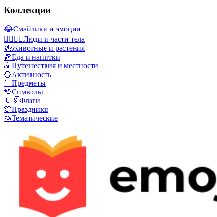
Коллекции
😂
Смайлики и эмоции
👩‍❤️‍💋‍👨
Люди и части тела
🐝
Животные и растения
🍕
Еда и напитки
🌇
Путешествия и местности
🥎
Активность
📙
Предметы
💯
Символы
🇺🇸
Флаги
🎊
Праздники
🦄
Тематические