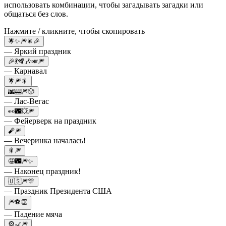
использовать комбинации, чтобы загадывать загадки или
общаться без слов.
Нажмите / кликните, чтобы скопировать
🌟✨🎆🎇🎉
— Яркий праздник
🎉💃🪇🎶🎺🎆
— Карнавал
🌟🎆🎇
🌆🎰🎆🎲
— Лас-Вегас
👀🌃💥🎆
— Фейерверк на праздник
🧨🎆
— Вечеринка началась!
🎇🎆
🤩🌃🎆✨
— Наконец праздник!
🇺🇸🎆🎊
— Праздник Президента США
🎆⚽️👏
— Падение мяча
🎡🎢🎆