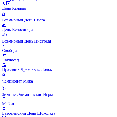
🇨🇦
День Канады
❄️
Всемирный День Снега
🚴
День Велосипеда
✍️
Всемирный День Писателя
🎊
Свобода
🍂
Лугнасад
🎏
Праздник Драконьих Лодок
⚽️
Чемпионат Мира
⛷
Зимние Олимпийские Игры
💐
Мабон
🍫
Европейский День Шоколада