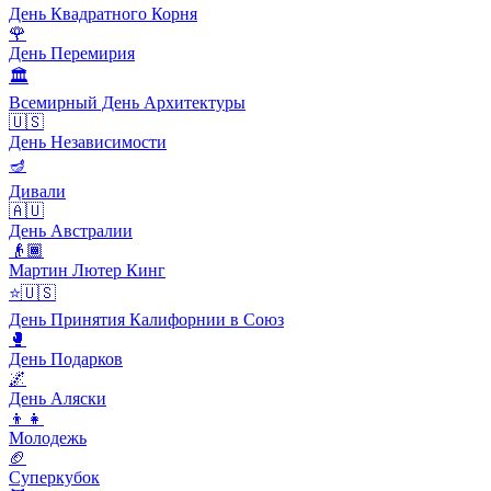
День Квадратного Корня
🌹
День Перемирия
🏛
Всемирный День Архитектуры
🇺🇸
День Независимости
🪔
Дивали
🇦🇺
День Австралии
👴🏾
Мартин Лютер Кинг
⭐️🇺🇸
День Принятия Калифорнии в Союз
🥊
День Подарков
🌌
День Аляски
👦👧
Молодежь
🏈
Суперкубок