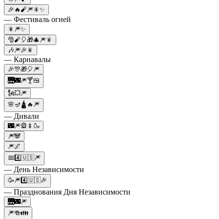
🎉🔥🧨🎆🎇✨
— Фестиваль огней
🎇🎆✨
🎅🧨🎈🎁🎄🎆🎇
🎶🎆🎉🎇
— Карнавалы
🎉🎊🎁🎈🎆
🌉🌃🎆🍸🍱
🗽💥🎆
🌸🪔🛕🔥🎆
— Дивали
🌃🎆🎡🍢🍶
🎆🐼
🎆🌌
📅4️⃣🇺🇸🎆
— День Независимости
🥳🎆4️⃣🇺🇸🎉
— Празднования Дня Независимости
🌉🌃🎆
🎆🍻👪