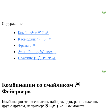
Содержание:
Комбо: 🌟✨🎆🎇🎉
Каомоджи: ♡´･ᴗ･`♡
Фразы с 🎆
🎆 на iPhone, WhatsApp
Похожие🎇 🤯 🧯 🎉 🥮
Комбинации со смайликом 🎆
Фейерверк
Комбинации это всего лишь набор эмодзи, расположенные
друг с другом, например: 🌟✨🎆🎇🎉 . Вы можете