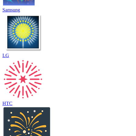
Samsung
LG
HTC