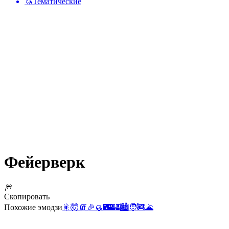
🦄
Тематические
Фейерверк
🎆
Скопировать
Похожие эмодзи
🎇
🤯
🧯
🎉
🥮
🌃
🏰
🏙️
🧑‍🚒
🌋