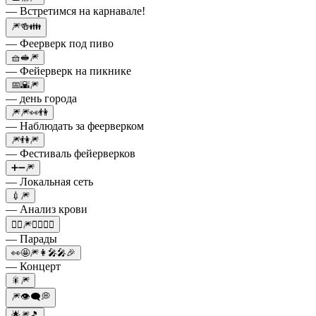
— Встретимся на карнавале!
🎆🍻👪
— Феерверк под пиво
🧺🥪🎆
— Фейерверк на пикнике
📅🌇🎆
— день города
🎆🎆👀👫
— Наблюдать за феерверком
🎆👫🎆
— Фестиваль фейерверков
➕➖🎆
— Локальная сеть
💉🎆
— Анализ крови
🤹‍♂️🎆🚶‍♀️🚶‍♂️
— Парады
👀🤩🎆👩‍🎤🎤🎉
— Концерт
🎇🎆
🎆👁️‍🗨️💭
🌟🎆🎵