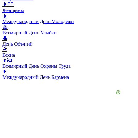
👩👱‍♀️
Женщины
👧
Международный День Молодёжи
😄
Всемирный День Улыбки
💑
День Объятий
🌸
Весна
👨‍🚒
Всемирный День Охраны Труда
🍻
Международный День Бармена