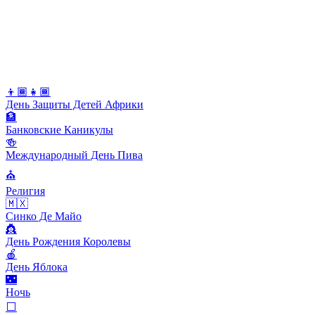
👦🏾👧🏾
День Защиты Детей Африки
🏦
Банковские Каникулы
🍻
Международный День Пива
⛪️
Религия
🇲🇽
Синко Де Майо
👸
День Рождения Королевы
🍎
День Яблока
🌃
Ночь
⬜️