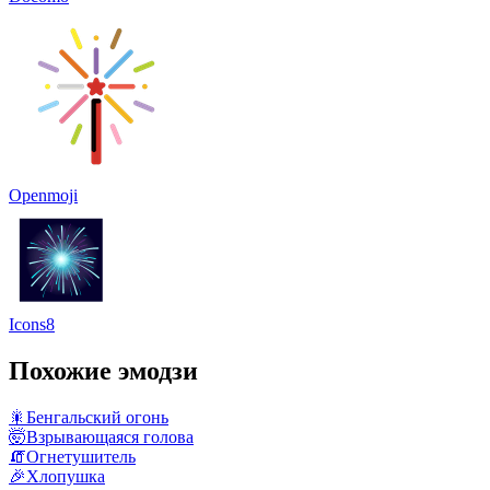
Openmoji
Icons8
Похожие эмодзи
🎇
Бенгальский огонь
🤯
Взрывающаяся голова
🧯
Огнетушитель
🎉
Хлопушка