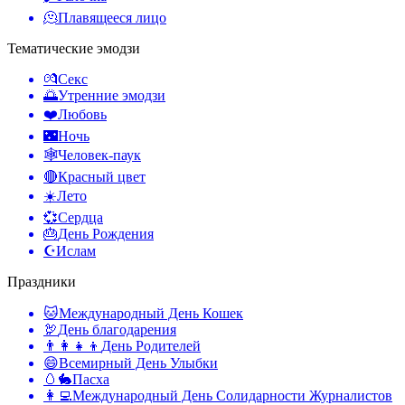
🫠
Плавящееся лицо
Тематические эмодзи
💏
Секс
🌅
Утренние эмодзи
❤️
Любовь
🌃
Ночь
🕸️
Человек-паук
🔴
Красный цвет
☀️
Лето
💞
Сердца
🎂
День Рождения
☪️
Ислам
Праздники
🐱
Международный День Кошек
🦃
День благодарения
👨‍👩‍👧‍👦
День Родителей
😄
Всемирный День Улыбки
🥚🐇
Пасха
👩‍💻
Международный День Солидарности Журналистов