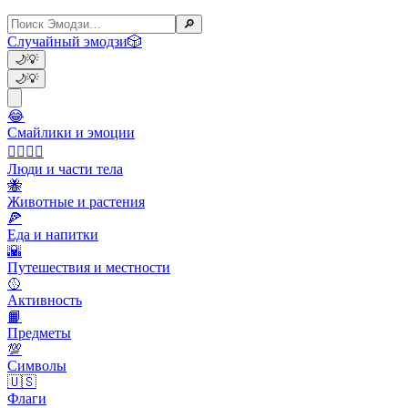
🔎
Случайный эмодзи
🎲
🌙
💡
🌙
💡
😂
Смайлики и эмоции
👩‍❤️‍💋‍👨
Люди и части тела
🐝
Животные и растения
🍕
Еда и напитки
🌇
Путешествия и местности
🥎
Активность
📙
Предметы
💯
Символы
🇺🇸
Флаги