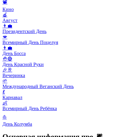
📽
Кино
🍎
Август
👨‍💼
Президентский День
💋
Всемирный День Поцелуя
👨‍💼
День Босса
🤚🔴
День Красной Руки
🎉🥂
Вечеринка
🌱
Международный Веганский День
💃
Карнавал
👶
Всемирный День Ребёнка
⛵️
День Колумба
Основная информация про 🎆