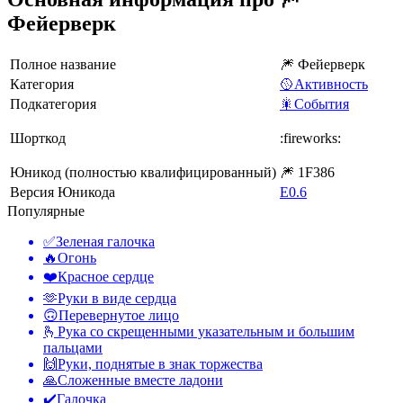
Фейерверк
Полное название
🎆 Фейерверк
Категория
🥎Активность
Подкатегория
🎇События
Шорткод
:fireworks:
Юникод (полностью квалифицированный)
🎆 1F386
Версия Юникода
E0.6
Популярные
✅
Зеленая галочка
🔥
Огонь
❤️
Красное сердце
🫶
Руки в виде сердца
🙃
Перевернутое лицо
🫰
Рука со скрещенными указательным и большим
пальцами
🙌
Руки, поднятые в знак торжества
🙏
Сложенные вместе ладони
✔️
Галочка