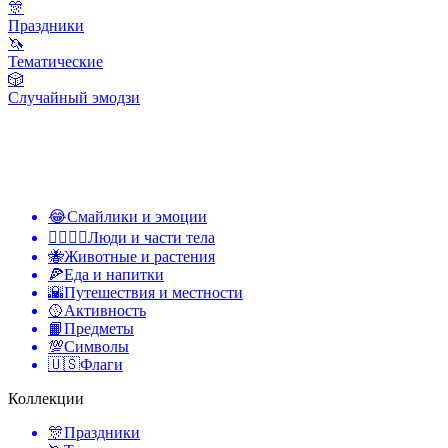
🎊
Праздники
🦄
Тематические
🎲
Случайный эмодзи
😂
Смайлики и эмоции
👩‍❤️‍💋‍👨
Люди и части тела
🐝
Животные и растения
🍕
Еда и напитки
🌇
Путешествия и местности
🥎
Активность
📙
Предметы
💯
Символы
🇺🇸
Флаги
Коллекции
🎊
Праздники