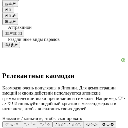
🧺🥪🎆
🎆🎇
🎆🎇🌠
🎡🎢🎆
— Аттракцион
🤹‍♂️🎆🚶‍♀️🚶‍♂️
— Раздличные виды парадов
🌸💃🕺🎆
Релевантные каомодзи
Каомодзи очень популярны в Японии. Для демонстрации
эмоций и своих действий используются японские
грамматические знаки препинания и символы. Например: ♡´･
ᴗ･`♡ ! Используйте подобный креатив в мессенджерах и в
интернете, чтобы впечатлить своих друзей.
Нажмите / кликните, чтобы скопировать
♡´･ᴗ･`♡
*:・ﾟ✧
*:･ﾟ✧
.*☆☆*.. * ☆☆*.
⋆ටᆼට⋆
✪ ω ✪