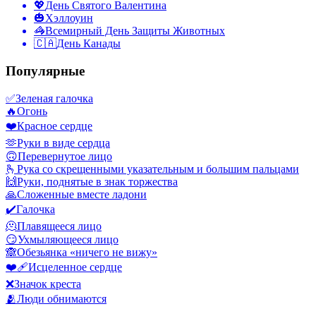
💖
День Святого Валентина
🎃
Хэллоуин
🦓
Всемирный День Защиты Животных
🇨🇦
День Канады
Популярные
✅
Зеленая галочка
🔥
Огонь
❤️
Красное сердце
🫶
Руки в виде сердца
🙃
Перевернутое лицо
🫰
Рука со скрещенными указательным и большим пальцами
🙌
Руки, поднятые в знак торжества
🙏
Сложенные вместе ладони
✔️
Галочка
🫠
Плавящееся лицо
😏
Ухмыляющееся лицо
🙈
Обезьянка «ничего не вижу»
❤️‍🩹
Исцеленное сердце
❌
Значок креста
🫂
Люди обнимаются