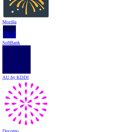
Mozilla
SoftBank
AU by KDDI
Docomo