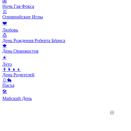
👺
Ночь Гая Фокса
🥇
Олимпийские Игры
❤️
Любовь
🍮
День Рождения Роберта Бёрнса
🍁
День Оранжистов
☀️
Лето
👨‍👩‍👧‍👦
День Родителей
🥚🐇
Пасха
🛠
Майский День