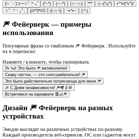
(∩｀-´)⊃━☆ﾟ.*･｡ﾟ
(*~*)
(-~-^)
(☆~☆)
*^*
◇--(^¡¡^)
•°°•\(^v^)/
☆ﾟ. * ･ ｡ﾟ,
(///*3*///)
(/-☆-\)
~•^•~
(-*-)
🎆 Фейерверк — примеры
использования
Популярные фразы со смайликом 🎆 Фейерверк . Используйте
их в переписке:
Нажмите / кликните, чтобы скопировать
Ух ты! Это было 🎆 великолепно!
Скажу честно, — это сногсшибательно! 🎆
Это было действительно потрясающе для меня 🎆
🎉 С Днем независимости! 🎆🪇🎸🥁
Встретимся на карнавале 🎡🎢🎆
Дизайн 🎆 Фейерверк на разных
устройствах
Эмодзи выглядят на различных устройствах по-разному.
Каждый производитель веб-сервисов, ОС или гаджетов могут