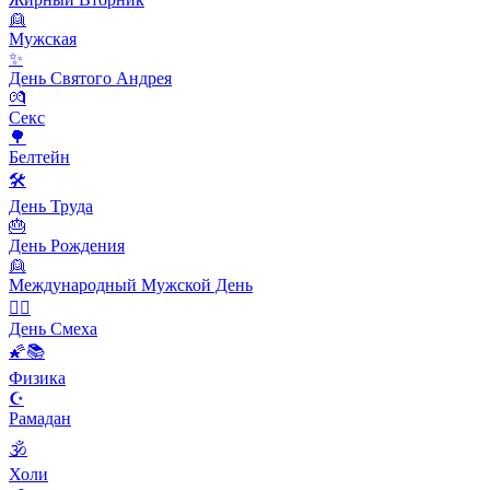
👱
Мужская
✨
День Святого Андрея
💏
Секс
🌳
Белтейн
🛠
День Труда
🎂
День Рождения
👱
Международный Мужской День
🙆‍♂️
День Смеха
🌠📚
Физика
☪️
Рамадан
🕉
Холи