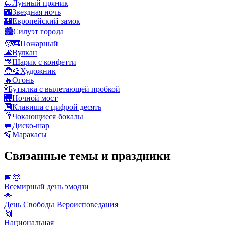
🥮
Лунный пряник
🌃
Звездная ночь
🏰
Европейский замок
🏙️
Силуэт города
🧑‍🚒
Пожарный
🌋
Вулкан
🎊
Шарик с конфетти
🧑‍🎨
Художник
🔥
Огонь
🍾
Бутылка с вылетающей пробкой
🌉
Ночной мост
🔟
Клавиша с цифрой десять
🥂
Чокающиеся бокалы
🪩
Диско-шар
🪇
Маракасы
Связанные темы и праздники
📅🙃
Всемирный день эмодзи
🌟
День Свободы Вероисповедания
🙌
Национальная