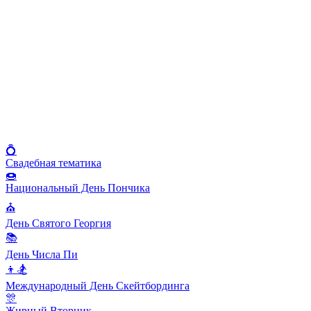
💍
Свадебная тематика
🍩
Национальный День Пончика
⛪️
День Святого Георгия
📚
День Числа Пи
👦🏂
Международный День Скейтбординга
🎊
Жирный Вторник