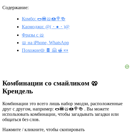
Содержание:
Комбо: 🌭🍔🥨🍩🍭🍻
Каомоджи: @(・●・)@
Фразы с 🥨
🥨 на iPhone, WhatsApp
Похожие🥧 🍫 🤗 🍯 🍬
Комбинации со смайликом 🥨
Крендель
Комбинации это всего лишь набор эмодзи, расположенные
друг с другом, например: 🌭🍔🥨🍩🍭🍻 . Вы можете
использовать комбинации, чтобы загадывать загадки или
общаться без слов.
Нажмите / кликните, чтобы скопировать