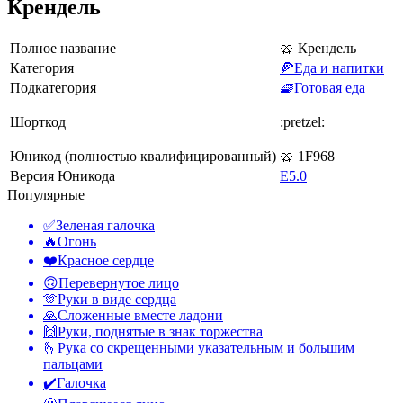
Крендель
Полное название
🥨 Крендель
Категория
🍕Еда и напитки
Подкатегория
🧇Готовая еда
Шорткод
:pretzel:
Юникод (полностью квалифицированный)
🥨 1F968
Версия Юникода
E5.0
Популярные
✅
Зеленая галочка
🔥
Огонь
❤️
Красное сердце
🙃
Перевернутое лицо
🫶
Руки в виде сердца
🙏
Сложенные вместе ладони
🙌
Руки, поднятые в знак торжества
🫰
Рука со скрещенными указательным и большим
пальцами
✔️
Галочка