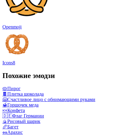
Openmoji
Icons8
Похожие эмодзи
🥧
Пирог
🍫
Плитка шоколада
🤗
Счастливое лицо с обнимающими руками
🍯
Горшочек меда
🍬
Конфета
🇩🇪
Флаг Германии
🍙
Рисовый шарик
🥖
Багет
🥜
Арахис