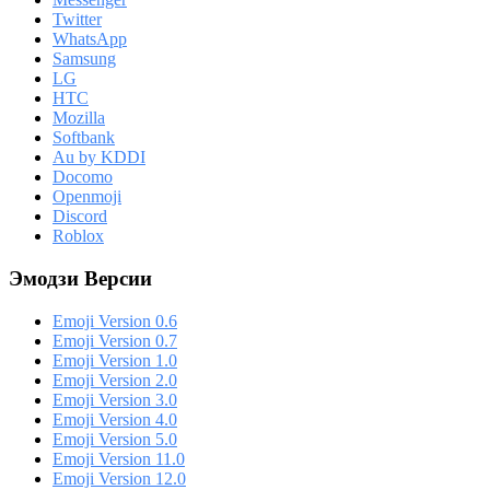
Twitter
WhatsApp
Samsung
LG
HTC
Mozilla
Softbank
Au by KDDI
Docomo
Openmoji
Discord
Roblox
Эмодзи Версии
Emoji Version 0.6
Emoji Version 0.7
Emoji Version 1.0
Emoji Version 2.0
Emoji Version 3.0
Emoji Version 4.0
Emoji Version 5.0
Emoji Version 11.0
Emoji Version 12.0