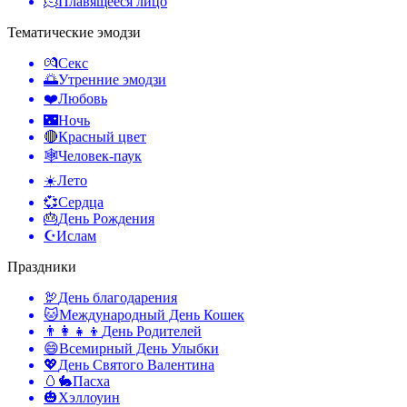
🫠
Плавящееся лицо
Тематические эмодзи
💏
Секс
🌅
Утренние эмодзи
❤️
Любовь
🌃
Ночь
🔴
Красный цвет
🕸️
Человек-паук
☀️
Лето
💞
Сердца
🎂
День Рождения
☪️
Ислам
Праздники
🦃
День благодарения
🐱
Международный День Кошек
👨‍👩‍👧‍👦
День Родителей
😄
Всемирный День Улыбки
💖
День Святого Валентина
🥚🐇
Пасха
🎃
Хэллоуин