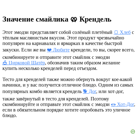
Значение смайлика 🥨 Крендель
Этот эмодзи представляет собой солёный плетёный
🍞 Хлеб
с
тёплым маслянистым вкусом. Этот продукт чрезвычайно
популярен на карнавалах и ярмарках в качестве быстрой
закуски. Если же вы
❤️ Любите
крендели, то вы, скорее всего,
скомбинируете и отправите этот смайлик с эмодзи
🎪 Цирковой Шатёр
, обозначив таким образом желание
купить несколько кренделей перед отъездом.
Тесто для кренделей также можно обернуть вокруг кое-какой
начинки, и у вас получится отличное блюдо. Одним из самых
популярных комбо является крендель
🐕 Дог
, или хот-дог,
также завёрнутый в тесто для кренделей. Поэтому
скомбинируйте и отправьте этот смайлик с эмодзи
🌭 Хот-Дог
,
если в обязательном порядке хотите опробовать это уличное
блюдо.