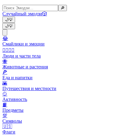
🔎
Случайный эмодзи
🎲
🌙
💡
🌙
💡
😂
Смайлики и эмоции
👩‍❤️‍💋‍👨
Люди и части тела
🐝
Животные и растения
🍕
Еда и напитки
🌇
Путешествия и местности
🥎
Активность
📙
Предметы
💯
Символы
🇺🇸
Флаги