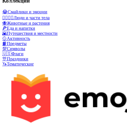
Коллекции
😂
Смайлики и эмоции
👩‍❤️‍💋‍👨
Люди и части тела
🐝
Животные и растения
🍕
Еда и напитки
🌇
Путешествия и местности
🥎
Активность
📙
Предметы
💯
Символы
🇺🇸
Флаги
🎊
Праздники
🦄
Тематические