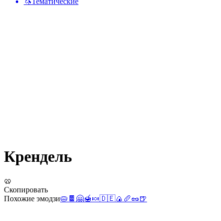
🦄
Тематические
Крендель
🥨
Скопировать
Похожие эмодзи
🥧
🍫
🤗
🍯
🍬
🇩🇪
🍙
🥖
🥜
🍺