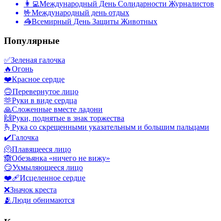
👩‍💻
Международный День Солидарности Журналистов
🤟
Международный день отдых
🦓
Всемирный День Защиты Животных
Популярные
✅
Зеленая галочка
🔥
Огонь
❤️
Красное сердце
🙃
Перевернутое лицо
🫶
Руки в виде сердца
🙏
Сложенные вместе ладони
🙌
Руки, поднятые в знак торжества
🫰
Рука со скрещенными указательным и большим пальцами
✔️
Галочка
🫠
Плавящееся лицо
🙈
Обезьянка «ничего не вижу»
😏
Ухмыляющееся лицо
❤️‍🩹
Исцеленное сердце
❌
Значок креста
🫂
Люди обнимаются