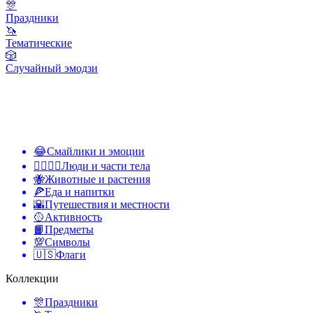
🎊
Праздники
🦄
Тематические
🎲
Случайный эмодзи
😂
Смайлики и эмоции
👩‍❤️‍💋‍👨
Люди и части тела
🐝
Животные и растения
🍕
Еда и напитки
🌇
Путешествия и местности
🥎
Активность
📙
Предметы
💯
Символы
🇺🇸
Флаги
Коллекции
🎊
Праздники