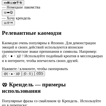
🌭🍔🥨🍩🍭🍻
— Немецкие лакомства
🥨➡️😋
— Хочу крендель
🥨🍺🍴
Релевантные каомодзи
Каомодзи очень популярны в Японии. Для демонстрации
эмоций и своих действий используются японские
грамматические знаки препинания и символы. Например:
@(・●・)@ ! Используйте подобный креатив в мессенджерах
и в интернете, чтобы впечатлить своих друзей.
Нажмите / кликните, чтобы скопировать
@(・●・)@
(0 - 0 )
ᕦʘ̆ᕤ
🥨 Крендель — примеры
использования
Популярные фразы со смайликом 🥨 Крендель . Используйте
их в переписке: