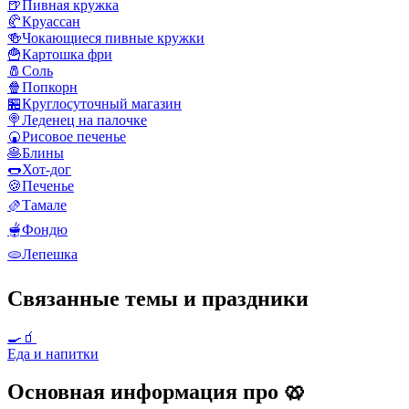
🍺
Пивная кружка
🥐
Круассан
🍻
Чокающиеся пивные кружки
🍟
Картошка фри
🧂
Соль
🍿
Попкорн
🏪
Круглосуточный магазин
🍭
Леденец на палочке
🍘
Рисовое печенье
🥞
Блины
🌭
Хот-дог
🍪
Печенье
🫔
Тамале
🫕
Фондю
🫓
Лепешка
Связанные темы и праздники
🍳🧃
Еда и напитки
Основная информация про 🥨