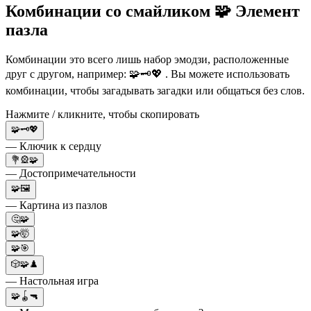
Комбинации со смайликом 🧩 Элемент
пазла
Комбинации это всего лишь набор эмодзи, расположенные
друг с другом, например: 🧩🗝💖 . Вы можете использовать
комбинации, чтобы загадывать загадки или общаться без слов.
Нажмите / кликните, чтобы скопировать
🧩🗝💖
— Ключик к сердцу
💐🎡🧩
— Достопримечательности
🧩🖼️
— Картина из пазлов
🤔🧩
🧩🤯
🧩🎯
🎲🧩♟️
— Настольная игра
🧩🪀🔫