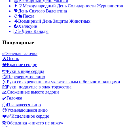
😄
Всемирный День Улыбки
👩‍💻
Международный День Солидарности Журналистов
💖
День Святого Валентина
🥚🐇
Пасха
🦓
Всемирный День Защиты Животных
🎃
Хэллоуин
🇨🇦
День Канады
Популярные
✅
Зеленая галочка
🔥
Огонь
❤️
Красное сердце
🫶
Руки в виде сердца
🙃
Перевернутое лицо
🫰
Рука со скрещенными указательным и большим пальцами
🙌
Руки, поднятые в знак торжества
🙏
Сложенные вместе ладони
✔️
Галочка
🫠
Плавящееся лицо
😏
Ухмыляющееся лицо
❤️‍🩹
Исцеленное сердце
🙈
Обезьянка «ничего не вижу»