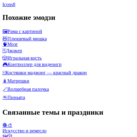
Icons8
Похожие эмодзи
🖼️
Рама с картиной
🧸
Плюшевый мишка
🧠
Мозг
🃏
Джокер
🎲
Игральная кость
🎮
Контроллер для видеоигр
🀄
Костяшки маджонг — красный дракон
🪆
Матрешки
🪄
Волшебная палочка
🪅
Пиньята
Связанные темы и праздники
🧶🎨
Искусство и ремесло
🧩🎲