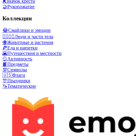
❌
Значок креста
🤝
Рукопожатие
Коллекции
😂
Смайлики и эмоции
👩‍❤️‍💋‍👨
Люди и части тела
🐝
Животные и растения
🍕
Еда и напитки
🌇
Путешествия и местности
🥎
Активность
📙
Предметы
💯
Символы
🇺🇸
Флаги
🎊
Праздники
🦄
Тематические