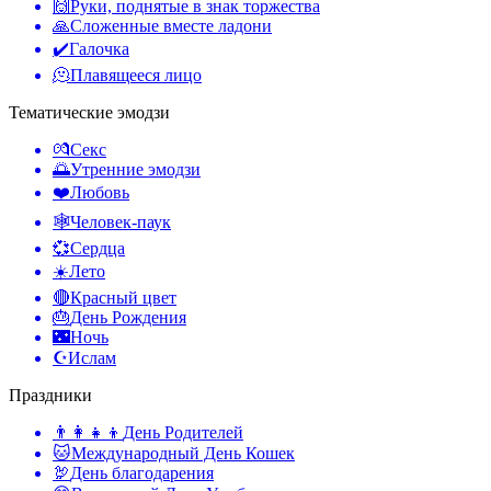
🙌
Руки, поднятые в знак торжества
🙏
Сложенные вместе ладони
✔️
Галочка
🫠
Плавящееся лицо
Тематические эмодзи
💏
Секс
🌅
Утренние эмодзи
❤️
Любовь
🕸️
Человек-паук
💞
Сердца
☀️
Лето
🔴
Красный цвет
🎂
День Рождения
🌃
Ночь
☪️
Ислам
Праздники
👨‍👩‍👧‍👦
День Родителей
🐱
Международный День Кошек
🦃
День благодарения