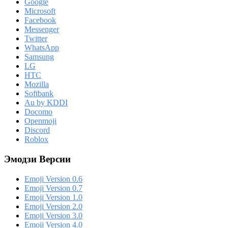
Google
Microsoft
Facebook
Messenger
Twitter
WhatsApp
Samsung
LG
HTC
Mozilla
Softbank
Au by KDDI
Docomo
Openmoji
Discord
Roblox
Эмодзи Версии
Emoji Version 0.6
Emoji Version 0.7
Emoji Version 1.0
Emoji Version 2.0
Emoji Version 3.0
Emoji Version 4.0