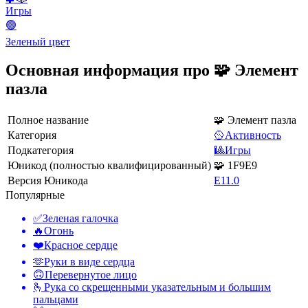
Игры
🟢
Зеленый цвет
Основная информация про 🧩 Элемент
пазла
Полное название
🧩 Элемент пазла
Категория
🥎Активность
Подкатегория
🎱Игры
Юникод (полностью квалифицированный)
🧩 1F9E9
Версия Юникода
E11.0
Популярные
✅
Зеленая галочка
🔥
Огонь
❤️
Красное сердце
🫶
Руки в виде сердца
🙃
Перевернутое лицо
🫰
Рука со скрещенными указательным и большим
пальцами