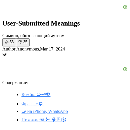
User-Submitted Meanings
Символ, обозначающий аутизм
👍
53
👎
35
Author Anonymous,Mar 17, 2024
🧩
Содержание:
Комбо: 🧩🗝💖
Фразы с 🧩
🧩 на iPhone, WhatsApp
Похожие🖼️ 🧸 🧠 🃏 🎲