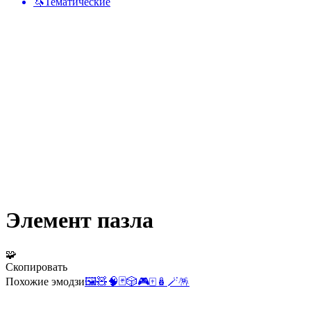
🦄
Тематические
Элемент пазла
🧩
Скопировать
Похожие эмодзи
🖼️
🧸
🧠
🃏
🎲
🎮
🀄
🪆
🪄
🪅