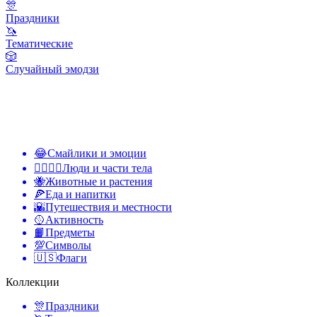
🎊
Праздники
🦄
Тематические
🎲
Случайный эмодзи
😂
Смайлики и эмоции
👩‍❤️‍💋‍👨
Люди и части тела
🐝
Животные и растения
🍕
Еда и напитки
🌇
Путешествия и местности
🥎
Активность
📙
Предметы
💯
Символы
🇺🇸
Флаги
Коллекции
🎊
Праздники