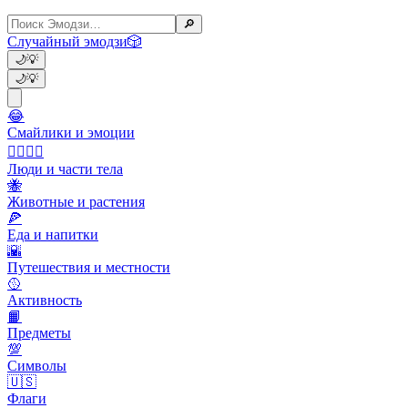
🔎
Случайный эмодзи
🎲
🌙
💡
🌙
💡
😂
Смайлики и эмоции
👩‍❤️‍💋‍👨
Люди и части тела
🐝
Животные и растения
🍕
Еда и напитки
🌇
Путешествия и местности
🥎
Активность
📙
Предметы
💯
Символы
🇺🇸
Флаги