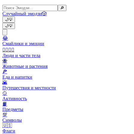
🔎
Случайный эмодзи
🎲
🌙
💡
🌙
💡
😂
Смайлики и эмоции
👩‍❤️‍💋‍👨
Люди и части тела
🐝
Животные и растения
🍕
Еда и напитки
🌇
Путешествия и местности
🥎
Активность
📙
Предметы
💯
Символы
🇺🇸
Флаги