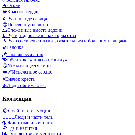
🔥
Огонь
❤️
Красное сердце
🫶
Руки в виде сердца
🙃
Перевернутое лицо
🙏
Сложенные вместе ладони
🙌
Руки, поднятые в знак торжества
🫰
Рука со скрещенными указательным и большим пальцами
✔️
Галочка
🫠
Плавящееся лицо
🙈
Обезьянка «ничего не вижу»
😏
Ухмыляющееся лицо
❤️‍🩹
Исцеленное сердце
❌
Значок креста
🫂
Люди обнимаются
Коллекции
😂
Смайлики и эмоции
👩‍❤️‍💋‍👨
Люди и части тела
🐝
Животные и растения
🍕
Еда и напитки
🌇
Путешествия и местности