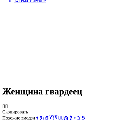
🦄
Тематические
Женщина гвардеец
💂‍♀️
Скопировать
Похожие эмодзи
👩
💂
👒
🇬🇧
💂‍♂️
👸
🤰
♀️
👚
🫅