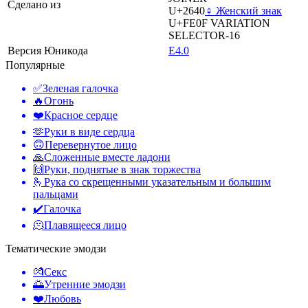
Сделано из
U+2640
♀️ Женский знак
U+FE0F
VARIATION
SELECTOR-16
Версия Юникода
E4.0
Популярные
✅
Зеленая галочка
🔥
Огонь
❤️
Красное сердце
🫶
Руки в виде сердца
🙃
Перевернутое лицо
🙏
Сложенные вместе ладони
🙌
Руки, поднятые в знак торжества
🫰
Рука со скрещенными указательным и большим
пальцами
✔️
Галочка
🫠
Плавящееся лицо
Тематические эмодзи
💏
Секс
🌅
Утренние эмодзи
❤️
Любовь