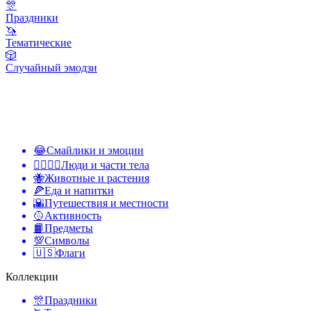
🎊
Праздники
🦄
Тематические
🎲
Случайный эмодзи
😂
Смайлики и эмоции
👩‍❤️‍💋‍👨
Люди и части тела
🐝
Животные и растения
🍕
Еда и напитки
🌇
Путешествия и местности
🥎
Активность
📙
Предметы
💯
Символы
🇺🇸
Флаги
Коллекции
🎊
Праздники