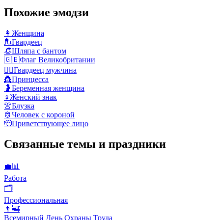
Похожие эмодзи
👩
Женщина
💂
Гвардеец
👒
Шляпа с бантом
🇬🇧
Флаг Великобритании
💂‍♂️
Гвардеец мужчина
👸
Принцесса
🤰
Беременная женщина
♀️
Женский знак
👚
Блузка
🫅
Человек с короной
🫡
Приветствующее лицо
Связанные темы и праздники
💼📊
Работа
🗂
Профессиональная
👨‍🚒
Всемирный День Охраны Труда