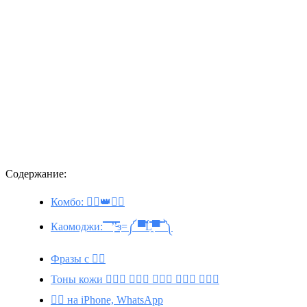
Содержание:
Комбо: 💂‍♂️👑💂‍♀️
Каомоджи: ̿̿ ̿̿ ̿’̿’̵͇̿̿з=༼ ▀̿̿Ĺ̯̿̿▀̿ ̿ ༽
Фразы с 💂‍♀️
Тоны кожи 💂🏾‍♀️ 💂🏿‍♀️ 💂🏻‍♀️ 💂🏽‍♀️ 💂🏼‍♀️
💂‍♀️ на iPhone, WhatsApp