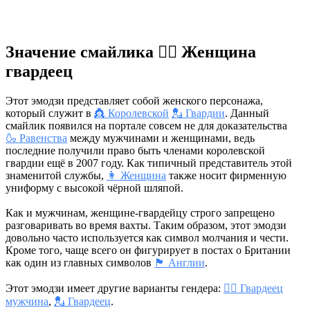
Значение смайлика 💂‍♀️ Женщина
гвардеец
Этот эмодзи представляет собой женского персонажа,
который служит в
👸 Королевской
💂 Гвардии
. Данный
смайлик появился на портале совсем не для доказательства
🍶 Равенства
между мужчинами и женщинами, ведь
последние получили право быть членами королевской
гвардии ещё в 2007 году. Как типичный представитель этой
знаменитой службы,
👩 Женщина
также носит фирменную
униформу с высокой чёрной шляпой.
Как и мужчинам, женщине-гвардейцу строго запрещено
разговаривать во время вахты. Таким образом, этот эмодзи
довольно часто используется как символ молчания и чести.
Кроме того, чаще всего он фигурирует в постах о Британии
как один из главных символов
🏴󠁧󠁢󠁥󠁮󠁧󠁿 Англии
.
Этот эмодзи имеет другие варианты гендера:
💂‍♂️ Гвардеец
мужчина
,
💂 Гвардеец
.