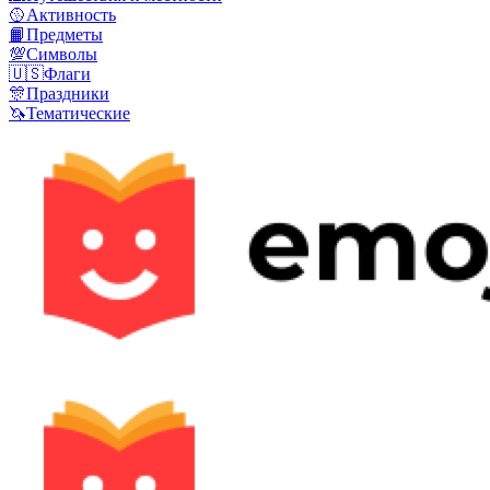
🥎
Активность
📙
Предметы
💯
Символы
🇺🇸
Флаги
🎊
Праздники
🦄
Тематические