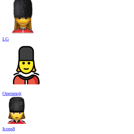
LG
Openmoji
Icons8