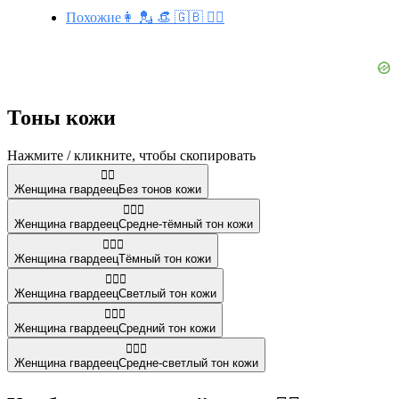
Похожие👩 💂 👒 🇬🇧 💂‍♂️
Тоны кожи
Нажмите / кликните, чтобы скопировать
💂‍♀️
Женщина гвардеец
Без тонов кожи
💂🏾‍♀️
Женщина гвардеец
Средне-тёмный тон кожи
💂🏿‍♀️
Женщина гвардеец
Тёмный тон кожи
💂🏻‍♀️
Женщина гвардеец
Светлый тон кожи
💂🏽‍♀️
Женщина гвардеец
Средний тон кожи
💂🏼‍♀️
Женщина гвардеец
Средне-светлый тон кожи