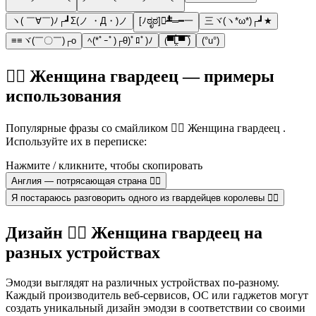
ヽ( ￣∀￣)ﾉ┌┛Σ(ノ ・Д・)ノ
[ﾉಠೃಠ]︻̷┻̿═━一
三ヾ(ヽ*ω*)┌┛★
≡≡ヾ(￣〇￣)┌ο
ﾍ(*ﾟｰﾟ)┌θ)ﾟﾛﾟ)ﾉ
(▀̿̿Ĺ̯̿̿▀̿ ̿)
(°u°)
💂‍♀️ Женщина гвардеец — примеры
использования
Популярные фразы со смайликом 💂‍♀️ Женщина гвардеец .
Используйте их в переписке:
Нажмите / кликните, чтобы скопировать
Англия — потрясающая страна 💂‍♀️
Я постараюсь разговорить одного из гвардейцев королевы 💂‍♀️
Дизайн 💂‍♀️ Женщина гвардеец на
разных устройствах
Эмодзи выглядят на различных устройствах по-разному.
Каждый производитель веб-сервисов, ОС или гаджетов могут
создать уникальный дизайн эмодзи в соответствии со своими