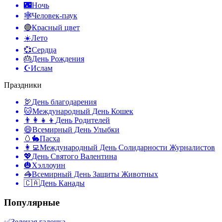
🌃
Ночь
🕸️
Человек-паук
🔴
Красный цвет
☀️
Лето
💞
Сердца
🎂
День Рождения
☪️
Ислам
Праздники
🦃
День благодарения
🐱
Международный День Кошек
👨‍👩‍👧‍👦
День Родителей
😄
Всемирный День Улыбки
🥚🐇
Пасха
👩‍💻
Международный День Солидарности Журналистов
💖
День Святого Валентина
🎃
Хэллоуин
🦓
Всемирный День Защиты Животных
🇨🇦
День Канады
Популярные
✅
Зеленая галочка