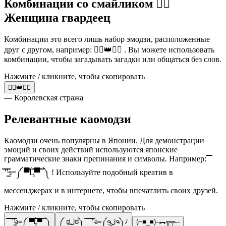
Комбинации со смайликом 💂‍♀️
Женщина гвардеец
Комбинации это всего лишь набор эмодзи, расположенные
друг с другом, например: 💂‍♂️👑💂‍♀️ . Вы можете использовать
комбинации, чтобы загадывать загадки или общаться без слов.
Нажмите / кликните, чтобы скопировать
💂‍♂️👑💂‍♀️
— Королевская стража
Релевантные каомодзи
Каомодзи очень популярны в Японии. Для демонстрации
эмоций и своих действий используются японские
грамматические знаки препинания и символы. Например: ̿̿ ̿̿
̿’̿’̵͇̿̿з=༼ ▀̿̿Ĺ̯̿̿▀̿ ̿ ༽ ! Используйте подобный креатив в
мессенджерах и в интернете, чтобы впечатлить своих друзей.
Нажмите / кликните, чтобы скопировать
̿̿ ̿̿ ̿’̿’̵͇̿̿з=༼ ▀̿̿Ĺ̯̿̿▀̿ ̿ ༽
༼ ಠل͟ಠ༽ ̿ ̿ ̿ ̿’̿’̵з=༼ຈل͜ຈ༽ﾉ
(⌐■_■)–︻╦╤─