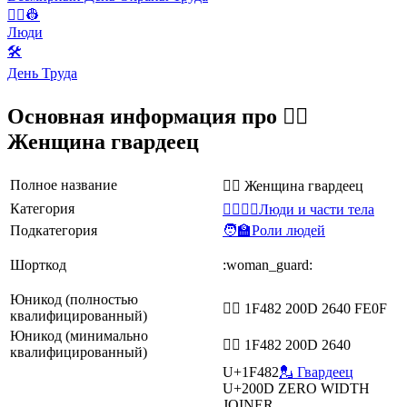
👨‍✈️👷
Люди
🛠
День Труда
Основная информация про 💂‍♀️
Женщина гвардеец
Полное название
💂‍♀️ Женщина гвардеец
Категория
👩‍❤️‍💋‍👨Люди и части тела
Подкатегория
🧑‍🏫Роли людей
Шорткод
:woman_guard:
Юникод (полностью
💂‍♀️ 1F482 200D 2640 FE0F
квалифицированный)
Юникод (минимально
💂‍♀ 1F482 200D 2640
квалифицированный)
U+1F482
💂 Гвардеец
U+200D
ZERO WIDTH
JOINER