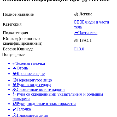
🫁 Легкие
Полное название
👩‍❤️‍💋‍👨Люди и части
Категория
тела
Подкатегория
👄Части тела
Юникод (полностью
🫁 1FAC1
квалифицированный)
Версия Юникода
E13.0
Популярные
✅
Зеленая галочка
🔥
Огонь
❤️
Красное сердце
🙃
Перевернутое лицо
🫶
Руки в виде сердца
🙏
Сложенные вместе ладони
🫰
Рука со скрещенными указательным и большим
пальцами
🙌
Руки, поднятые в знак торжества
✔️
Галочка
🫠
Плавящееся лицо