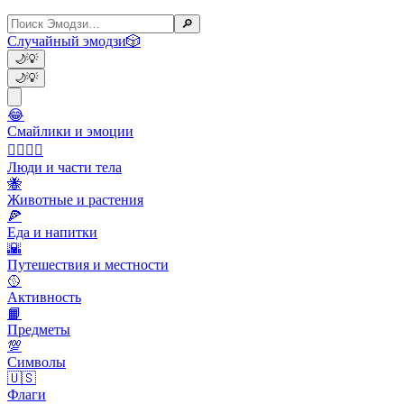
🔎
Случайный эмодзи
🎲
🌙
💡
🌙
💡
😂
Смайлики и эмоции
👩‍❤️‍💋‍👨
Люди и части тела
🐝
Животные и растения
🍕
Еда и напитки
🌇
Путешествия и местности
🥎
Активность
📙
Предметы
💯
Символы
🇺🇸
Флаги