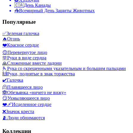
🇨🇦
День Канады
🦓
Всемирный День Защиты Животных
Популярные
✅
Зеленая галочка
🔥
Огонь
❤️
Красное сердце
🙃
Перевернутое лицо
🫶
Руки в виде сердца
🙏
Сложенные вместе ладони
🫰
Рука со скрещенными указательным и большим пальцами
🙌
Руки, поднятые в знак торжества
✔️
Галочка
🫠
Плавящееся лицо
🙈
Обезьянка «ничего не вижу»
😏
Ухмыляющееся лицо
❤️‍🩹
Исцеленное сердце
❌
Значок креста
🫂
Люди обнимаются
Коллекции