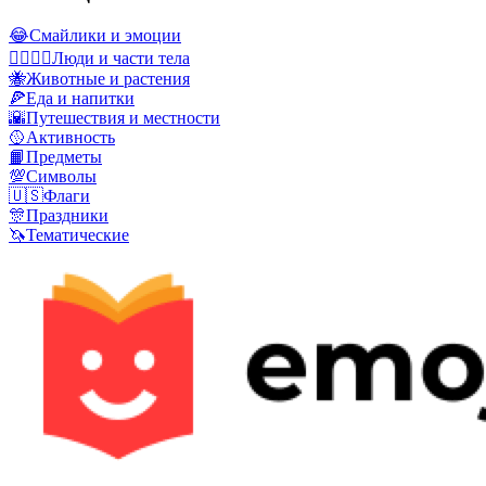
😂
Смайлики и эмоции
👩‍❤️‍💋‍👨
Люди и части тела
🐝
Животные и растения
🍕
Еда и напитки
🌇
Путешествия и местности
🥎
Активность
📙
Предметы
💯
Символы
🇺🇸
Флаги
🎊
Праздники
🦄
Тематические