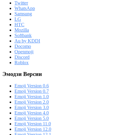
Twitter
WhatsApp
Samsung
LG
HTC
Mozilla
Softbank
Au by KDDI
Docomo
Openmoji
Discord
Roblox
Эмодзи Версии
Emoji Version 0.6
Emoji Version 0.7
Emoji Version 1.0
Emoji Version 2.0
Emoji Version 3.0
Emoji Version 4.0
Emoji Version 5.0
Emoji Version 11.0
Emoji Version 12.0
Emoji Version 12.1