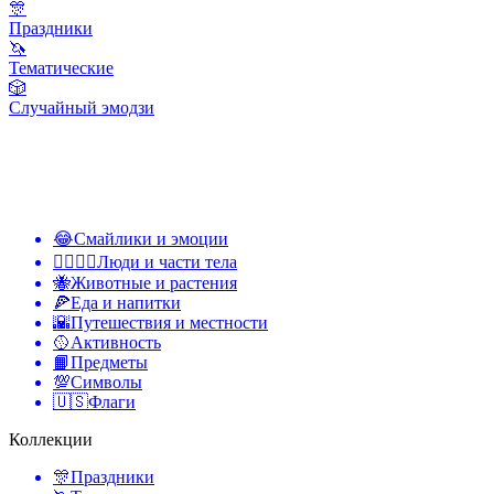
🎊
Праздники
🦄
Тематические
🎲
Случайный эмодзи
😂
Смайлики и эмоции
👩‍❤️‍💋‍👨
Люди и части тела
🐝
Животные и растения
🍕
Еда и напитки
🌇
Путешествия и местности
🥎
Активность
📙
Предметы
💯
Символы
🇺🇸
Флаги
Коллекции
🎊
Праздники