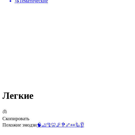
🦄
Тематические
Легкие
🫁
Скопировать
Похожие эмодзи
🧠
🦶
🦿
🦷
🦵
🦻
🦴
👀
🦾
👂