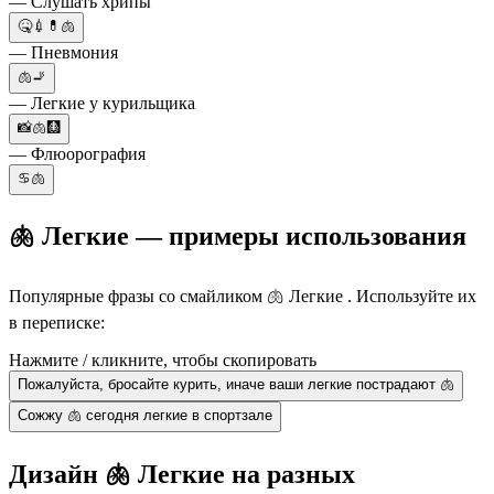
— Слушать хрипы
🤒💉💊🫁
— Пневмония
🫁🚬
— Легкие у курильщика
📸🫁🩻
— Флюорография
♋🫁
🫁 Легкие — примеры использования
Популярные фразы со смайликом 🫁 Легкие . Используйте их
в переписке:
Нажмите / кликните, чтобы скопировать
Пожалуйста, бросайте курить, иначе ваши легкие пострадают 🫁
Сожжу 🫁 сегодня легкие в спортзале
Дизайн 🫁 Легкие на разных