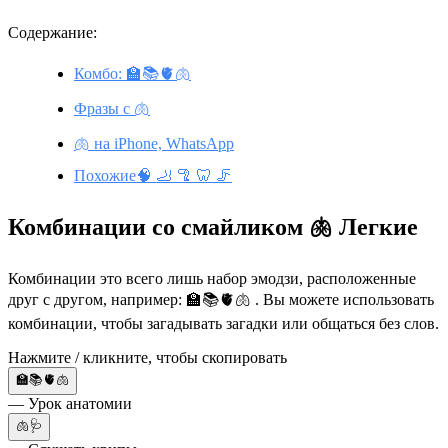
Содержание:
Комбо: 🏫📚🫀🫁
Фразы с 🫁
🫁 на iPhone, WhatsApp
Похожие🧠 🦶 🦿 🦷 🦵
Комбинации со смайликом 🫁 Легкие
Комбинации это всего лишь набор эмодзи, расположенные
друг с другом, например: 🏫📚🫀🫁 . Вы можете использовать
комбинации, чтобы загадывать загадки или общаться без слов.
Нажмите / кликните, чтобы скопировать
🏫📚🫀🫁
— Урок анатомии
🫁🩺