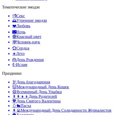
Тематические эмодзи
💏
Секс
🌅
Утренние эмодзи
❤️
Любовь
🌃
Ночь
🔴
Красный цвет
🕸️
Человек-паук
💞
Сердца
☀️
Лето
🎂
День Рождения
☪️
Ислам
Праздники
🦃
День благодарения
🐱
Международный День Кошек
😄
Всемирный День Улыбки
👨‍👩‍👧‍👦
День Родителей
💖
День Святого Валентина
🥚🐇
Пасха
👩‍💻
Международный День Солидарности Журналистов
🎃
Хэллоуин