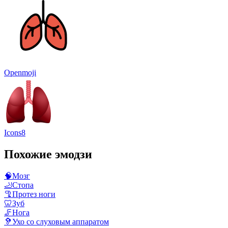
Openmoji
Icons8
Похожие эмодзи
🧠
Мозг
🦶
Стопа
🦿
Протез ноги
🦷
Зуб
🦵
Нога
🦻
Ухо со слуховым аппаратом