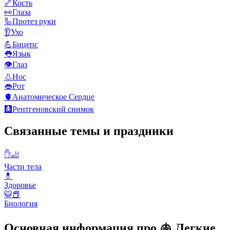
🦴
Кость
👀
Глаза
🦾
Протез руки
👂
Ухо
💪
Бицепс
👅
Язык
👁️
Глаз
👃
Нос
👄
Рот
🫀
Анатомическое Сердце
🩻
Рентгеновский снимок
Связанные темы и праздники
✋🦶
Части тела
💊
Здоровье
🐯📕
Биология
Основная информация про 🫁 Легкие