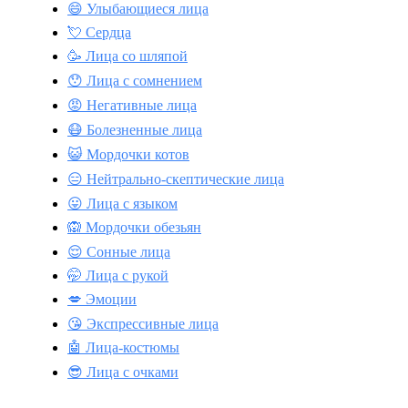
😄 Улыбающиеся лица
💘 Сердца
🥳 Лица со шляпой
😯 Лица с сомнением
😡 Негативные лица
😷 Болезненные лица
😺 Мордочки котов
😑 Нейтрально-скептические лица
😛 Лица с языком
🙉 Мордочки обезьян
😌 Сонные лица
🤭 Лица с рукой
💋 Эмоции
😘 Экспрессивные лица
🤖 Лица-костюмы
😎 Лица с очками