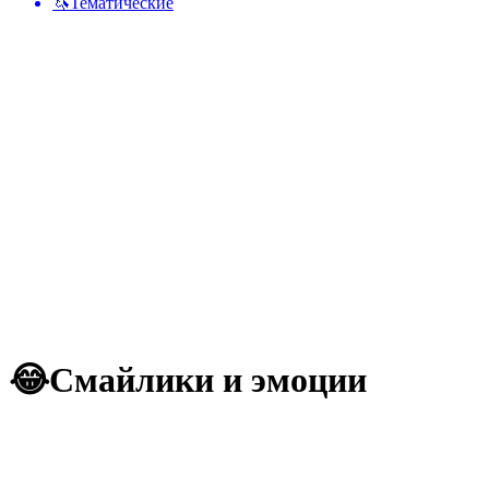
🦄
Тематические
😂
Смайлики и эмоции