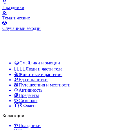
🎊
Праздники
🦄
Тематические
🎲
Случайный эмодзи
😂
Смайлики и эмоции
👩‍❤️‍💋‍👨
Люди и части тела
🐝
Животные и растения
🍕
Еда и напитки
🌇
Путешествия и местности
🥎
Активность
📙
Предметы
💯
Символы
🇺🇸
Флаги
Коллекции
🎊
Праздники