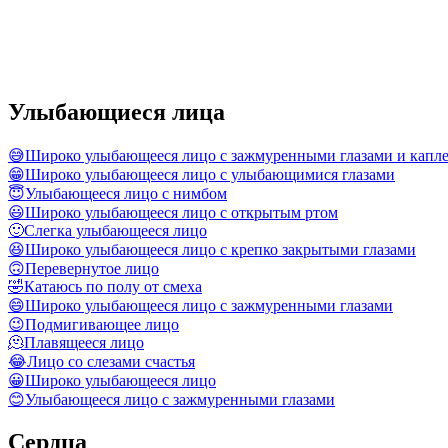
Улыбающиеся лица
😅
Широко улыбающееся лицо с зажмуренными глазами и капле
😁
Широко улыбающееся лицо с улыбающимися глазами
😇
Улыбающееся лицо с нимбом
😃
Широко улыбающееся лицо с открытым ртом
🙂
Слегка улыбающееся лицо
😆
Широко улыбающееся лицо с крепко закрытыми глазами
🙃
Перевернутое лицо
🤣
Катаюсь по полу от смеха
😄
Широко улыбающееся лицо с зажмуренными глазами
😉
Подмигивающее лицо
🫠
Плавящееся лицо
😂
Лицо со слезами счастья
😀
Широко улыбающееся лицо
😊
Улыбающееся лицо с зажмуренными глазами
Сердца