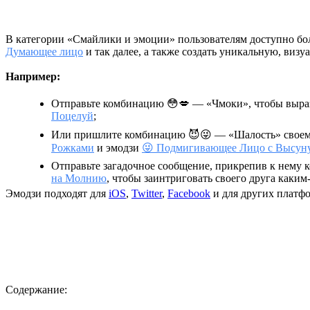
В категории «Смайлики и эмоции» пользователям доступно б
Думающее лицо
и так далее, а также создать уникальную, ви
Например:
Отправьте комбинацию
😳💋
— «Чмоки», чтобы выраз
Поцелуй
;
Или пришлите комбинацию
😈😜
— «Шалость» своему
Рожками
и эмодзи
😜 Подмигивающее Лицо с Высун
Отправьте загадочное сообщение, прикрепив к нему
на Молнию
, чтобы заинтриговать своего друга каки
Эмодзи подходят для
iOS
,
Twitter
,
Facebook
и для других платф
Содержание: