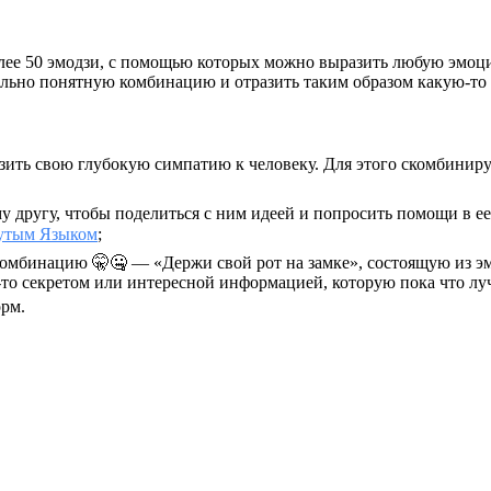
олее 50 эмодзи, с помощью которых можно выразить любую эмо
зуально понятную комбинацию и отразить таким образом какую-т
ить свою глубокую симпатию к человеку. Для этого скомбинир
 другу, чтобы поделиться с ним идеей и попросить помощи в е
утым Языком
;
 комбинацию
🤫🤐
— «Держи свой рот на замке», состоящую из э
м-то секретом или интересной информацией, которую пока что лу
орм.