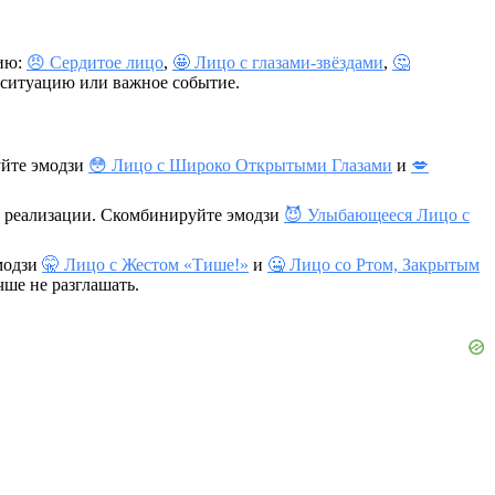
цию:
😠 Сердитое лицо
,
🤩 Лицо с глазами-звёздами
,
🤔
о ситуацию или важное событие.
уйте эмодзи
😳 Лицо с Широко Открытыми Глазами
и
💋
е реализации. Скомбинируйте эмодзи
😈 Улыбающееся Лицо с
модзи
🤫 Лицо с Жестом «Тише!»
и
🤐 Лицо со Ртом, Закрытым
чше не разглашать.