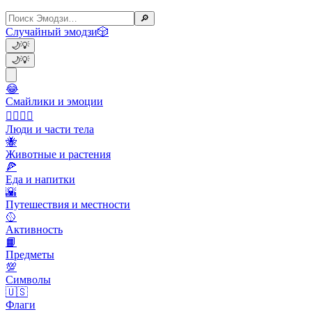
🔎
Случайный эмодзи
🎲
🌙
💡
🌙
💡
😂
Смайлики и эмоции
👩‍❤️‍💋‍👨
Люди и части тела
🐝
Животные и растения
🍕
Еда и напитки
🌇
Путешествия и местности
🥎
Активность
📙
Предметы
💯
Символы
🇺🇸
Флаги