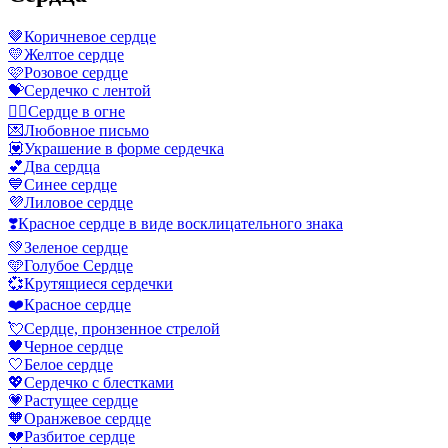
🤎
Коричневое сердце
💛
Желтое сердце
🩷
Розовое сердце
💝
Сердечко с лентой
❤️‍🔥
Сердце в огне
💌
Любовное письмо
💟
Украшение в форме сердечка
💕
Два сердца
💙
Синее сердце
💜
Лиловое сердце
❣️
Красное сердце в виде восклицательного знака
💚
Зеленое сердце
🩵
Голубое Сердце
💞
Крутящиеся сердечки
❤️
Красное сердце
💘
Сердце, пронзенное стрелой
🖤
Черное сердце
🤍
Белое сердце
💖
Сердечко с блестками
💗
Растущее сердце
🧡
Оранжевое сердце
💔
Разбитое сердце