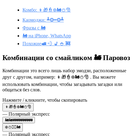
Комбо: 👦🎁👮❄️🚂⛄🎅
Каомоджи: ┻❂━❂┻
Фразы с 🚂
🚂 на iPhone, WhatsApp
Похожие🚅 💨 💺 🍚 🚒
Комбинации со смайликом 🚂 Паровоз
Комбинации это всего лишь набор эмодзи, расположенные
друг с другом, например: 👦🎁👮❄️🚂⛄🎅 . Вы можете
использовать комбинации, чтобы загадывать загадки или
общаться без слов.
Нажмите / кликните, чтобы скопировать
👦🎁👮❄️🚂⛄🎅
— Полярный экспресс
🚂🚂🚃🚃🚃🚃🚃
❄️⛄👮‍♂️🚂
— Полярный экспресс