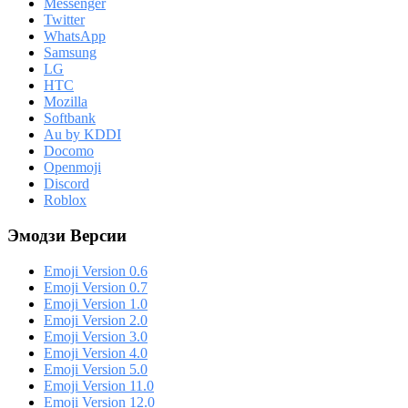
Messenger
Twitter
WhatsApp
Samsung
LG
HTC
Mozilla
Softbank
Au by KDDI
Docomo
Openmoji
Discord
Roblox
Эмодзи Версии
Emoji Version 0.6
Emoji Version 0.7
Emoji Version 1.0
Emoji Version 2.0
Emoji Version 3.0
Emoji Version 4.0
Emoji Version 5.0
Emoji Version 11.0
Emoji Version 12.0