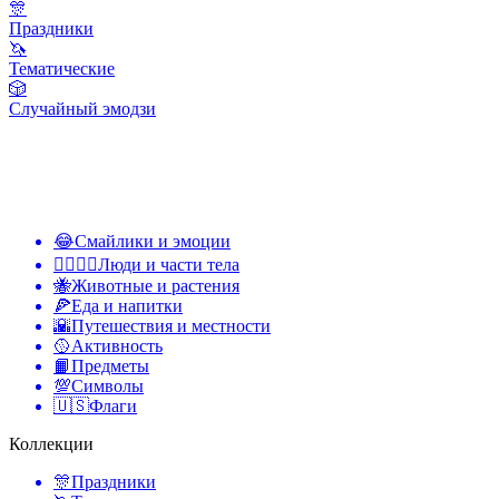
🎊
Праздники
🦄
Тематические
🎲
Случайный эмодзи
😂
Смайлики и эмоции
👩‍❤️‍💋‍👨
Люди и части тела
🐝
Животные и растения
🍕
Еда и напитки
🌇
Путешествия и местности
🥎
Активность
📙
Предметы
💯
Символы
🇺🇸
Флаги
Коллекции
🎊
Праздники