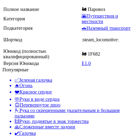
Полное название
🚂 Паровоз
🌇Путешествия и
Категория
местности
Подкатегория
🚗Наземный транспорт
Шорткод
:steam_locomotive:
Юникод (полностью
🚂 1F682
квалифицированный)
Версия Юникода
E1.0
Популярные
✅
Зеленая галочка
🔥
Огонь
❤️
Красное сердце
🫶
Руки в виде сердца
🙃
Перевернутое лицо
🫰
Рука со скрещенными указательным и большим
пальцами
🙌
Руки, поднятые в знак торжества
🙏
Сложенные вместе ладони
✔️
Галочка