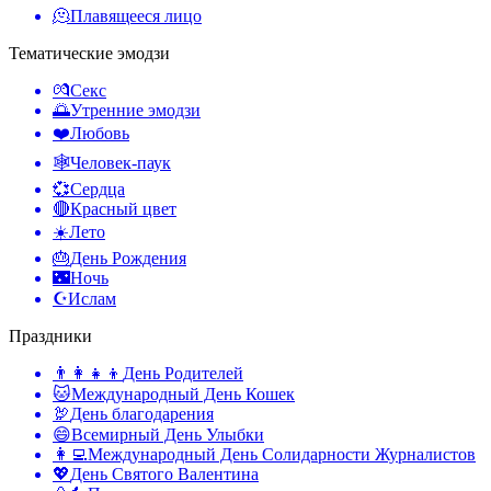
🫠
Плавящееся лицо
Тематические эмодзи
💏
Секс
🌅
Утренние эмодзи
❤️
Любовь
🕸️
Человек-паук
💞
Сердца
🔴
Красный цвет
☀️
Лето
🎂
День Рождения
🌃
Ночь
☪️
Ислам
Праздники
👨‍👩‍👧‍👦
День Родителей
🐱
Международный День Кошек
🦃
День благодарения
😄
Всемирный День Улыбки
👩‍💻
Международный День Солидарности Журналистов
💖
День Святого Валентина