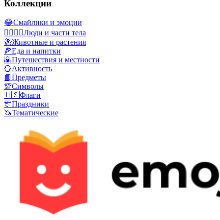
Коллекции
😂
Смайлики и эмоции
👩‍❤️‍💋‍👨
Люди и части тела
🐝
Животные и растения
🍕
Еда и напитки
🌇
Путешествия и местности
🥎
Активность
📙
Предметы
💯
Символы
🇺🇸
Флаги
🎊
Праздники
🦄
Тематические