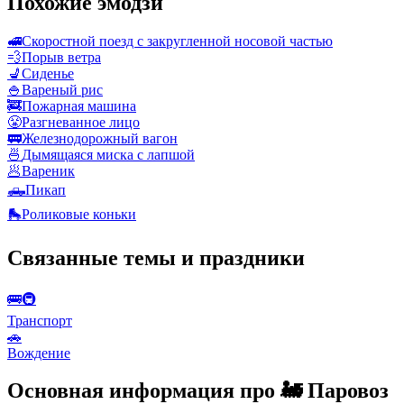
Похожие эмодзи
🚅
Скоростной поезд с закругленной носовой частью
💨
Порыв ветра
💺
Сиденье
🍚
Вареный рис
🚒
Пожарная машина
😤
Разгневанное лицо
🚃
Железнодорожный вагон
🍜
Дымящаяся миска с лапшой
🥟
Вареник
🛻
Пикап
🛼
Роликовые коньки
Связанные темы и праздники
🚌🚇
Транспорт
🚗
Вождение
Основная информация про 🚂 Паровоз