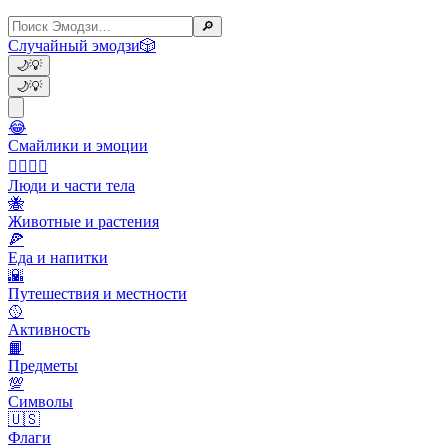
🔎
Случайный эмодзи
🎲
🌙
💡
🌙
💡
😂
Смайлики и эмоции
👩‍❤️‍💋‍👨
Люди и части тела
🐝
Животные и растения
🍕
Еда и напитки
🌇
Путешествия и местности
🥎
Активность
📙
Предметы
💯
Символы
🇺🇸
Флаги