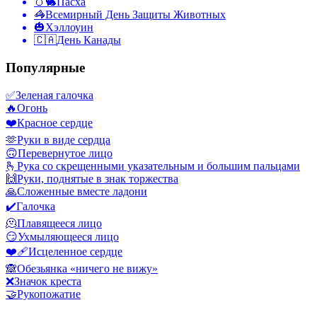
🥚🐇
Пасха
🦓
Всемирный День Защиты Животных
🎃
Хэллоуин
🇨🇦
День Канады
Популярные
✅
Зеленая галочка
🔥
Огонь
❤️
Красное сердце
🫶
Руки в виде сердца
🙃
Перевернутое лицо
🫰
Рука со скрещенными указательным и большим пальцами
🙌
Руки, поднятые в знак торжества
🙏
Сложенные вместе ладони
✔️
Галочка
🫠
Плавящееся лицо
😏
Ухмыляющееся лицо
❤️‍🩹
Исцеленное сердце
🙈
Обезьянка «ничего не вижу»
❌
Значок креста
🤝
Рукопожатие