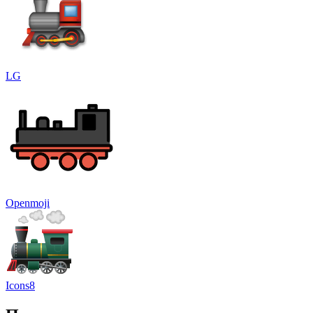
LG
Openmoji
Icons8