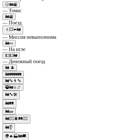
🌝🚂🚉
— Томас
🚂🚉
— Поезд
🚶💥⬅️🚂
— Миссия невыполнима
🚂👀
— На игле
💵💵🚂
— Денежный поезд
🚂 🎩
🚂🚃🚃🚃
🚂🔧👨‍🔧
🥷🚂⚔📿
🚂🔧🛠️
🚂🛤️
🚂🧱
🚂👨‍✈️🚆🛤️👷‍♂️
🚂👂
🌍🔥🏭🚂🚚