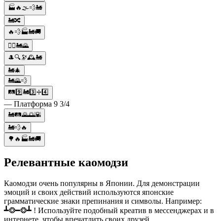
🏭🔥🌫️💨🚂
🚂🔀
🔥💨🏭🚂🚚
🏃‍♂️🚂🌄
🎩🔍🔭🕰️🚂
🚂🎄
🚂🌄💨
🛤9️⃣🚂3️⃣➗4️⃣
— Платформа 9 3/4
🚂🛤️🌄🌅🌇
🚂💨🔥
🌳🔥🏭🚂🚚
Релевантные каомодзи
Каомодзи очень популярны в Японии. Для демонстрации
эмоций и своих действий используются японские
грамматические знаки препинания и символы. Например:
┻❂━❂┻ ! Используйте подобный креатив в мессенджерах и в
интернете, чтобы впечатлить своих друзей.