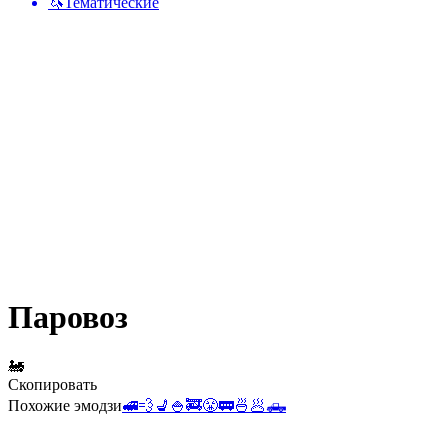
🦄
Тематические
Паровоз
🚂
Скопировать
Похожие эмодзи
🚅
💨
💺
🍚
🚒
😤
🚃
🍜
🥟
🛻