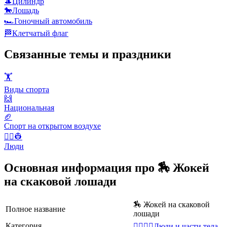
🎩
Цилиндр
🐎
Лошадь
🏎️
Гоночный автомобиль
🏁
Клетчатый флаг
Связанные темы и праздники
🏋
Виды спорта
🙌
Национальная
🏈
Спорт на открытом воздухе
👨‍✈️👷
Люди
Основная информация про 🏇 Жокей
на скаковой лошади
🏇 Жокей на скаковой
Полное название
лошади
Категория
👩‍❤️‍💋‍👨Люди и части тела