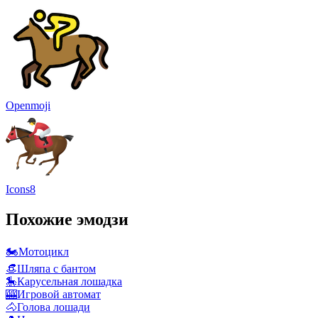
Openmoji
Icons8
Похожие эмодзи
🏍️
Мотоцикл
👒
Шляпа с бантом
🎠
Карусельная лошадка
🎰
Игровой автомат
🐴
Голова лошади