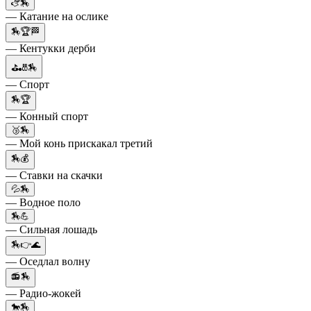
🫏🏇
— Катание на ослике
🏇🏆🏁
— Кентукки дерби
⛳🎳🏇
— Спорт
🏇🏆
— Конный спорт
🥉🏇
— Мой конь прискакал третий
🏇💰
— Ставки на скачки
💦🏇
— Водное поло
🏇💪
— Сильная лошадь
🏇👉🌊
— Оседлал волну
📻🏇
— Радио-жокей
🐎🏇