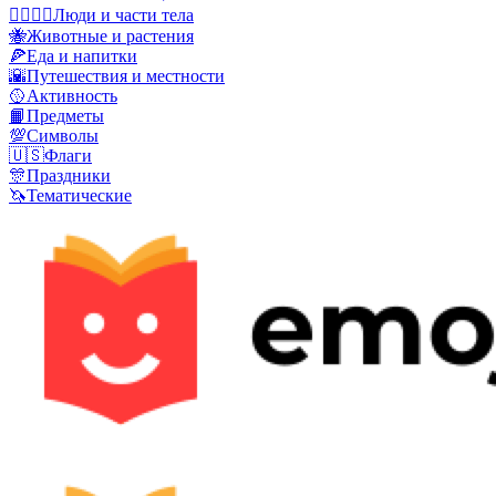
👩‍❤️‍💋‍👨
Люди и части тела
🐝
Животные и растения
🍕
Еда и напитки
🌇
Путешествия и местности
🥎
Активность
📙
Предметы
💯
Символы
🇺🇸
Флаги
🎊
Праздники
🦄
Тематические