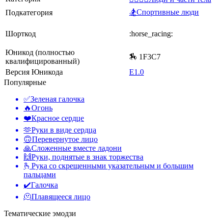
🏂Спортивные люди
Подкатегория
Шорткод
:horse_racing:
Юникод (полностью
🏇 1F3C7
квалифицированный)
Версия Юникода
E1.0
Популярные
✅
Зеленая галочка
🔥
Огонь
❤️
Красное сердце
🫶
Руки в виде сердца
🙃
Перевернутое лицо
🙏
Сложенные вместе ладони
🙌
Руки, поднятые в знак торжества
🫰
Рука со скрещенными указательным и большим
пальцами
✔️
Галочка
🫠
Плавящееся лицо
Тематические эмодзи