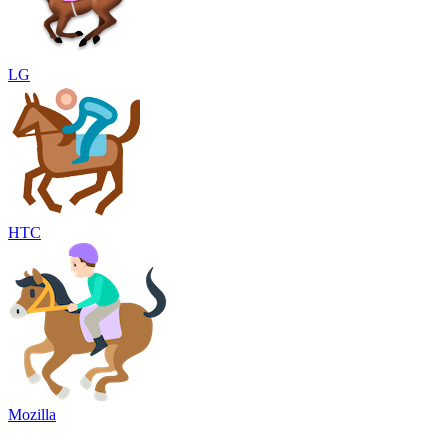
LG
HTC
Mozilla