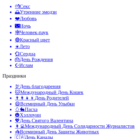
💏
Секс
🌅
Утренние эмодзи
❤️
Любовь
🌃
Ночь
🕸️
Человек-паук
🔴
Красный цвет
☀️
Лето
💞
Сердца
🎂
День Рождения
☪️
Ислам
Праздники
🦃
День благодарения
🐱
Международный День Кошек
👨‍👩‍👧‍👦
День Родителей
😄
Всемирный День Улыбки
🥚🐇
Пасха
🎃
Хэллоуин
💖
День Святого Валентина
👩‍💻
Международный День Солидарности Журналистов
🦓
Всемирный День Защиты Животных
🇨🇦
День Канады