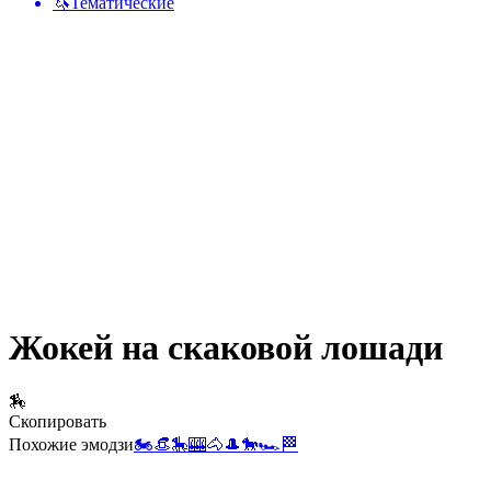
🦄
Тематические
Жокей на скаковой лошади
🏇
Скопировать
Похожие эмодзи
🏍️
👒
🎠
🎰
🐴
🎩
🐎
🏎️
🏁