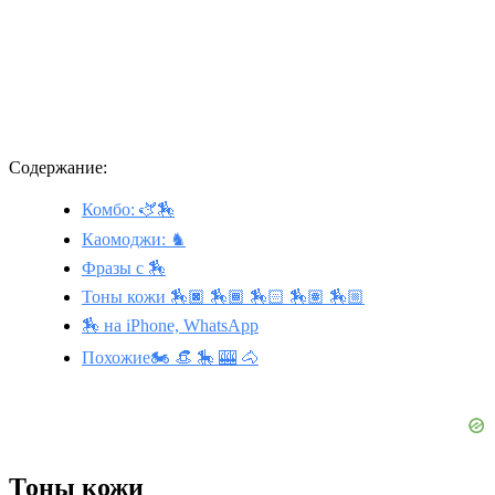
Содержание:
Комбо: 🫏🏇
Каомоджи: ♞
Фразы с 🏇
Тоны кожи 🏇🏿 🏇🏾 🏇🏻 🏇🏽 🏇🏼
🏇 на iPhone, WhatsApp
Похожие🏍️ 👒 🎠 🎰 🐴
Тоны кожи