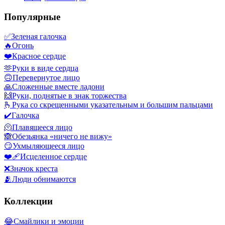
Популярные
✅
Зеленая галочка
🔥
Огонь
❤️
Красное сердце
🫶
Руки в виде сердца
🙃
Перевернутое лицо
🙏
Сложенные вместе ладони
🙌
Руки, поднятые в знак торжества
🫰
Рука со скрещенными указательным и большим пальцами
✔️
Галочка
🫠
Плавящееся лицо
🙈
Обезьянка «ничего не вижу»
😏
Ухмыляющееся лицо
❤️‍🩹
Исцеленное сердце
❌
Значок креста
🫂
Люди обнимаются
Коллекции
😂
Смайлики и эмоции