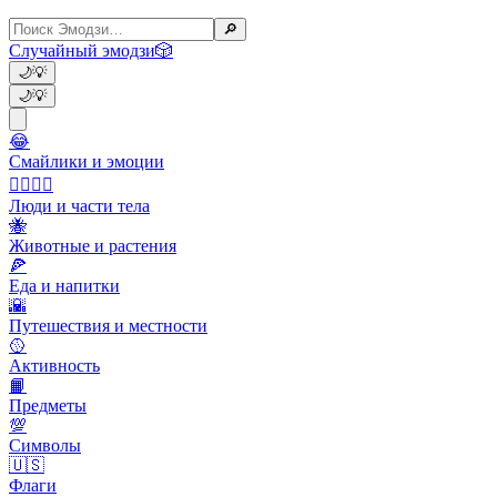
🔎
Случайный эмодзи
🎲
🌙
💡
🌙
💡
😂
Смайлики и эмоции
👩‍❤️‍💋‍👨
Люди и части тела
🐝
Животные и растения
🍕
Еда и напитки
🌇
Путешествия и местности
🥎
Активность
📙
Предметы
💯
Символы
🇺🇸
Флаги