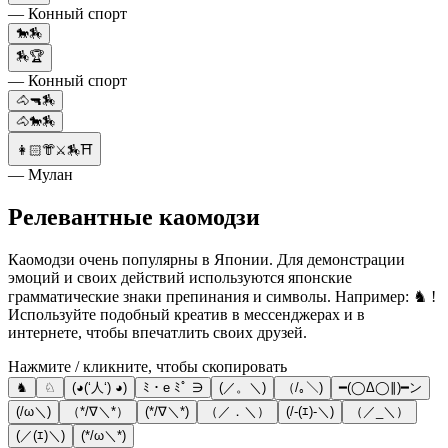
— Конный спорт
🐎🏇
🏇🏆
— Конный спорт
🐴🔫🏇
🐴🐎🏇
👩🏻👘⚔️🏇⛩
— Мулан
Релевантные каомодзи
Каомодзи очень популярны в Японии. Для демонстрации
эмоций и своих действий используются японские
грамматические знаки препинания и символы. Например: ♞ !
Используйте подобный креатив в мессенджерах и в
интернете, чтобы впечатлить своих друзей.
Нажмите / кликните, чтобы скопировать
♞
♘
(◕(‘人‘) ◕)
ﾐ・e ﾐﾟ ∋
(／。＼)
（/｡＼)
━(◯Δ◯∥)━ン
(/ω＼)
（*/∇＼*）
(*/∇＼*)
（／．＼）
(/-(ｴ)-＼)
（／_＼）
(／(ｴ)＼)
(*/ω＼*)