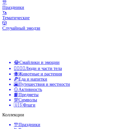
🎊
Праздники
🦄
Тематические
🎲
Случайный эмодзи
😂
Смайлики и эмоции
👩‍❤️‍💋‍👨
Люди и части тела
🐝
Животные и растения
🍕
Еда и напитки
🌇
Путешествия и местности
🥎
Активность
📙
Предметы
💯
Символы
🇺🇸
Флаги
Коллекции
🎊
Праздники