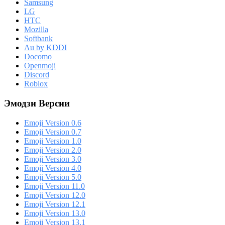
Samsung
LG
HTC
Mozilla
Softbank
Au by KDDI
Docomo
Openmoji
Discord
Roblox
Эмодзи Версии
Emoji Version 0.6
Emoji Version 0.7
Emoji Version 1.0
Emoji Version 2.0
Emoji Version 3.0
Emoji Version 4.0
Emoji Version 5.0
Emoji Version 11.0
Emoji Version 12.0
Emoji Version 12.1
Emoji Version 13.0
Emoji Version 13.1