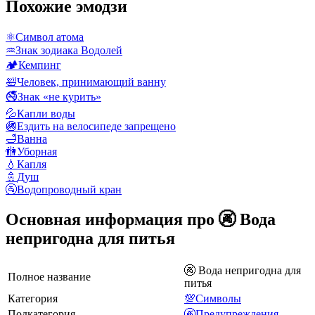
Похожие эмодзи
⚛️
Символ атома
♒
Знак зодиака Водолей
🏕️
Кемпинг
🛀
Человек, принимающий ванну
🚭
Знак «не курить»
💦
Капли воды
🚳
Ездить на велосипеде запрещено
🛁
Ванна
🚻
Уборная
💧
Капля
🚿
Душ
🚰
Водопроводный кран
Основная информация про 🚱 Вода
непригодна для питья
🚱 Вода непригодна для
Полное название
питья
Категория
💯Символы
Подкатегория
🚱Предупреждения