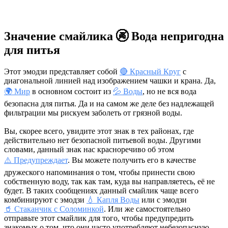
Значение смайлика 🚱 Вода непригодна
для питья
Этот эмодзи представляет собой
🔴 Красный Круг
с
диагональной линией над изображением чашки и крана. Да,
🌍 Мир
в основном состоит из
💦 Воды
, но не вся вода
безопасна для питья. Да и на самом же деле без надлежащей
фильтрации мы рискуем заболеть от грязной воды.
Вы, скорее всего, увидите этот знак в тех районах, где
действительно нет безопасной питьевой воды. Другими
словами, данный знак нас красноречиво об этом
⚠️ Предупреждает
. Вы можете получить его в качестве
дружеского напоминания о том, чтобы принести свою
собственную воду, так как там, куда вы направляетесь, её не
будет. В таких сообщениях данный смайлик чаще всего
комбинируют с эмодзи
💧 Капля Воды
или с эмодзи
🥤 Стаканчик с Соломинкой
. Или же самостоятельно
отправьте этот смайлик для того, чтобы предупредить
знакомых о том, что они часто употребляют небезопасную