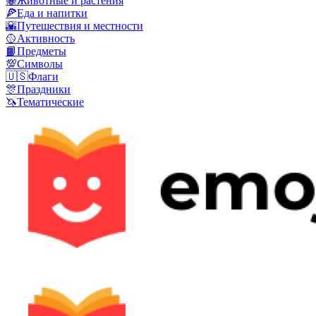
🐝
Животные и растения
🍕
Еда и напитки
🌇
Путешествия и местности
🥎
Активность
📙
Предметы
💯
Символы
🇺🇸
Флаги
🎊
Праздники
🦄
Тематические