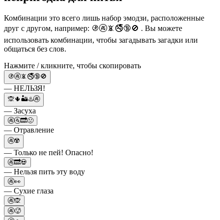
Комбинации это всего лишь набор эмодзи, расположенные
друг с другом, например: 🚯🚱📵🚭🔞🚫 . Вы можете
использовать комбинации, чтобы загадывать загадки или
общаться без слов.
Нажмите / кликните, чтобы скопировать
🚯🚱📵🚭🔞🚫
— НЕЛЬЗЯ!
🙊🌵🏜♨️🚱
— Засуха
🚱🚰🔜🤢
— Отравление
🚱☢️
— Только не пей! Опасно!
🚱🔜💀
— Нельзя пить эту воду
🚱👀
— Сухие глаза
🚱🙊
🚱🥵