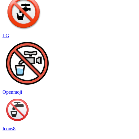
LG
Openmoji
Icons8