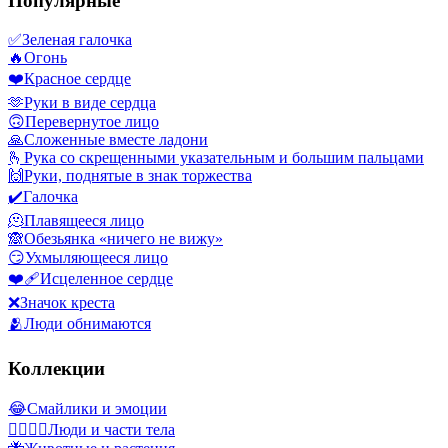
Популярные
✅
Зеленая галочка
🔥
Огонь
❤️
Красное сердце
🫶
Руки в виде сердца
🙃
Перевернутое лицо
🙏
Сложенные вместе ладони
🫰
Рука со скрещенными указательным и большим пальцами
🙌
Руки, поднятые в знак торжества
✔️
Галочка
🫠
Плавящееся лицо
🙈
Обезьянка «ничего не вижу»
😏
Ухмыляющееся лицо
❤️‍🩹
Исцеленное сердце
❌
Значок креста
🫂
Люди обнимаются
Коллекции
😂
Смайлики и эмоции
👩‍❤️‍💋‍👨
Люди и части тела