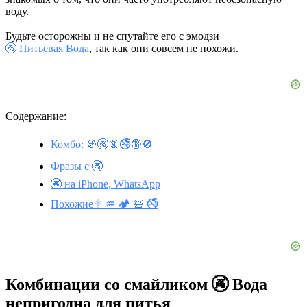
воду.
Будьте осторожны и не спутайте его с эмодзи
🚰 Питьевая Вода
, так как они совсем не похожи.
Содержание:
Комбо: 🚯🚱📵🚭🔞🚫
Фразы с 🚱
🚱 на iPhone, WhatsApp
Похожие⚛️ ♒ 🏕️ 🛀 🚭
Комбинации со смайликом 🚱 Вода
непригодна для питья