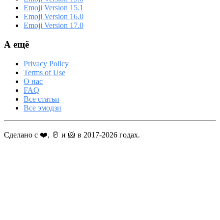
Emoji Version 15.1
Emoji Version 16.0
Emoji Version 17.0
А ещё
Privacy Policy
Terms of Use
О нас
FAQ
Все статьи
Все эмодзи
Сделано с ❤️, 🥛 и 🐹 в 2017-2026 годах.