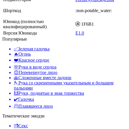
Шорткод
:non-potable_water:
Юникод (полностью
🚱 1F6B1
квалифицированный)
Версия Юникода
E1.0
Популярные
✅
Зеленая галочка
🔥
Огонь
❤️
Красное сердце
🫶
Руки в виде сердца
🙃
Перевернутое лицо
🙏
Сложенные вместе ладони
🫰
Рука со скрещенными указательным и большим
пальцами
🙌
Руки, поднятые в знак торжества
✔️
Галочка
🫠
Плавящееся лицо
Тематические эмодзи
💏
Секс