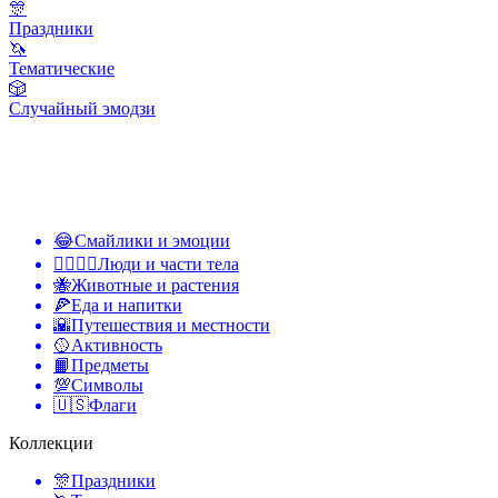
🎊
Праздники
🦄
Тематические
🎲
Случайный эмодзи
😂
Смайлики и эмоции
👩‍❤️‍💋‍👨
Люди и части тела
🐝
Животные и растения
🍕
Еда и напитки
🌇
Путешествия и местности
🥎
Активность
📙
Предметы
💯
Символы
🇺🇸
Флаги
Коллекции
🎊
Праздники