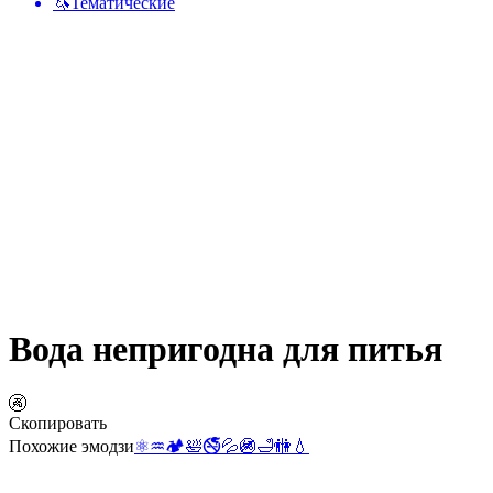
🦄
Тематические
Вода непригодна для питья
🚱
Скопировать
Похожие эмодзи
⚛️
♒
🏕️
🛀
🚭
💦
🚳
🛁
🚻
💧