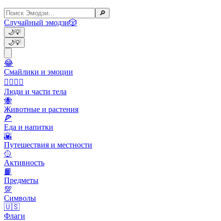
🔎
Случайный эмодзи
🎲
🌙
💡
🌙
💡
😂
Смайлики и эмоции
👩‍❤️‍💋‍👨
Люди и части тела
🐝
Животные и растения
🍕
Еда и напитки
🌇
Путешествия и местности
🥎
Активность
📙
Предметы
💯
Символы
🇺🇸
Флаги