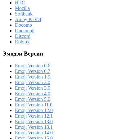
HTC
Mozilla
Softbank
Au by KDDI
Docomo
Openmoji
Discord
Roblox
Эмодзи Версии
Emoji Version 0.6
Emoji Version 0.7
Emoji Version 1.0
Emoji Version 2.0
Emoji Version 3.0
Emoji Version 4.0
Emoji Version 5.0
Emoji Version 11.0
Emoji Version 12.0
Emoji Version 12.1
Emoji Version 13.0
Emoji Version 13.1
Emoji Version 14.0
Emoji Version 15.0