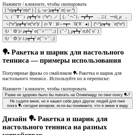
Нажмите / кликните, чтобы скопировать
( ^o)ρ┳┻┳°σ(o^ )
(｡･ω･)ρ┳┷┳ﾟσ(･ω･*)
＼（⌒∇⌒）ρ┳┻┳°σ（^o^）／
(」ﾟヘﾟ)」━┳┻┳━ …ニ( ーo)_ρ 。
ヽ(^o^)ρ┳┻┳°σ(^o^)/
(○´∇｀)0～━┳━゜0(´∇｀●)
(^-^)ρ┳┷┳゜σ(^o^)
!(ﾉ｀◎´)ﾉ ρ┳┷┳ﾟσ(￣○￣￣;;)
( ﾟ-ﾟ)_ρ┳┻┳ﾟσ彡(ﾟoﾟ )
!(ﾉ｀◎´)ﾉミρ┳┷┳ﾟσ(￣○￣;;)
🏓 Ракетка и шарик для настольного
тенниса — примеры использования
Популярные фразы со смайликом 🏓 Ракетка и шарик для
настольного тенниса . Используйте их в переписке:
Нажмите / кликните, чтобы скопировать
Разве не здорово было бы поехать на Олимпиаду по пинг-понгу 🏓?
Не судите меня, но я нашел себе двух других людей для пинг
понга 🏓 сегодня вечером, если вы понимаете, что я имею в виду
Дизайн 🏓 Ракетка и шарик для
настольного тенниса на разных