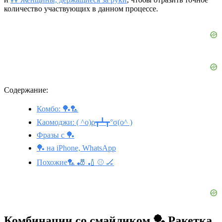
количество участвующих в данном процессе.
Содержание:
Комбо: 🏓🏸
Каомоджи: ( ^o)ρ┳┻┳°σ(o^ )
Фразы с 🏓
🏓 на iPhone, WhatsApp
Похожие🏸 🎳 🏏 ⚾ 🏒
Комбинации со смайликом 🏓 Ракетка