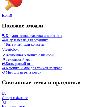
Icons8
Похожие эмодзи
🏸
Бадминтонная ракетка и воланчик
🎳
Шар и кегли для боулинга
🏏
Бита и мяч для крикета
⚾
Бейсбол
🏒
Хоккейная клюшка с шайбой
🎾
Теннисный мяч
🎱
Бильярдный шар
🏑
Клюшка и мяч для хоккея на траве
🏉
Мяч для игры в регби
Связанные темы и праздники
🤾‍♀️
Спорт и фитнес
🙌
Национальная