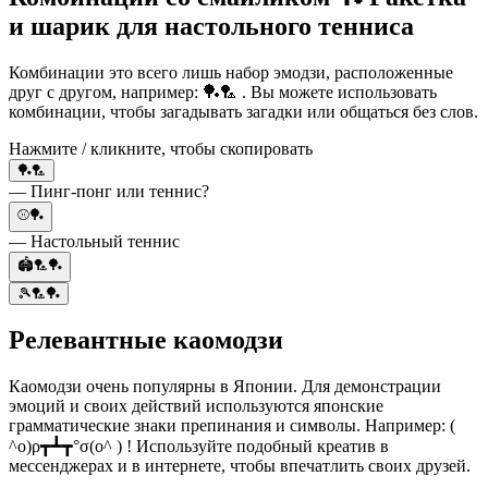
и шарик для настольного тенниса
Комбинации это всего лишь набор эмодзи, расположенные
друг с другом, например: 🏓🏸 . Вы можете использовать
комбинации, чтобы загадывать загадки или общаться без слов.
Нажмите / кликните, чтобы скопировать
🏓🏸
— Пинг-понг или теннис?
⚾🏓
— Настольный теннис
🏟️🏸🏓
🎾🏸🏓
Релевантные каомодзи
Каомодзи очень популярны в Японии. Для демонстрации
эмоций и своих действий используются японские
грамматические знаки препинания и символы. Например: (
^o)ρ┳┻┳°σ(o^ ) ! Используйте подобный креатив в
мессенджерах и в интернете, чтобы впечатлить своих друзей.