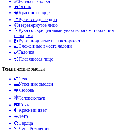
✅
Зеленая галочка
🔥
Огонь
❤️
Красное сердце
🫶
Руки в виде сердца
🙃
Перевернутое лицо
🫰
Рука со скрещенными указательным и большим
пальцами
🙌
Руки, поднятые в знак торжества
🙏
Сложенные вместе ладони
✔️
Галочка
🫠
Плавящееся лицо
Тематические эмодзи
💏
Секс
🌅
Утренние эмодзи
❤️
Любовь
🕸️
Человек-паук
🌃
Ночь
🔴
Красный цвет
☀️
Лето
💞
Сердца
🎂
День Рождения