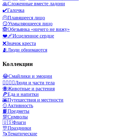
🙏
Сложенные вместе ладони
✔️
Галочка
🫠
Плавящееся лицо
😏
Ухмыляющееся лицо
🙈
Обезьянка «ничего не вижу»
❤️‍🩹
Исцеленное сердце
❌
Значок креста
🫂
Люди обнимаются
Коллекции
😂
Смайлики и эмоции
👩‍❤️‍💋‍👨
Люди и части тела
🐝
Животные и растения
🍕
Еда и напитки
🌇
Путешествия и местности
🥎
Активность
📙
Предметы
💯
Символы
🇺🇸
Флаги
🎊
Праздники
🦄
Тематические