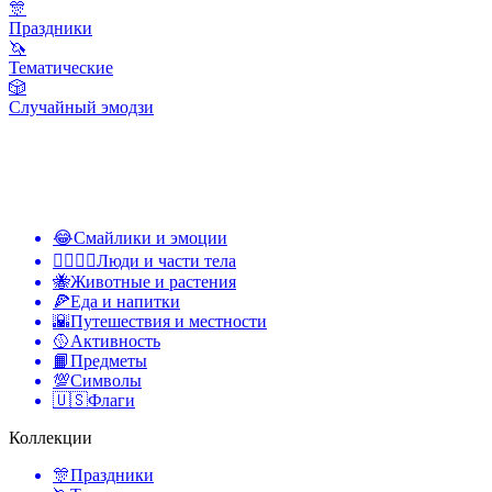
🎊
Праздники
🦄
Тематические
🎲
Случайный эмодзи
😂
Смайлики и эмоции
👩‍❤️‍💋‍👨
Люди и части тела
🐝
Животные и растения
🍕
Еда и напитки
🌇
Путешествия и местности
🥎
Активность
📙
Предметы
💯
Символы
🇺🇸
Флаги
Коллекции
🎊
Праздники