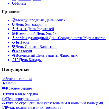
☪️
Ислам
Праздники
🐱
Международный День Кошек
🦃
День благодарения
👨‍👩‍👧‍👦
День Родителей
😄
Всемирный День Улыбки
👩‍💻
Международный День Солидарности Журналистов
🥚🐇
Пасха
💖
День Святого Валентина
🎃
Хэллоуин
🦓
Всемирный День Защиты Животных
🇨🇦
День Канады
Популярные
✅
Зеленая галочка
🔥
Огонь
❤️
Красное сердце
🫶
Руки в виде сердца
🙃
Перевернутое лицо
🫰
Рука со скрещенными указательным и большим пальцами
🙌
Руки, поднятые в знак торжества