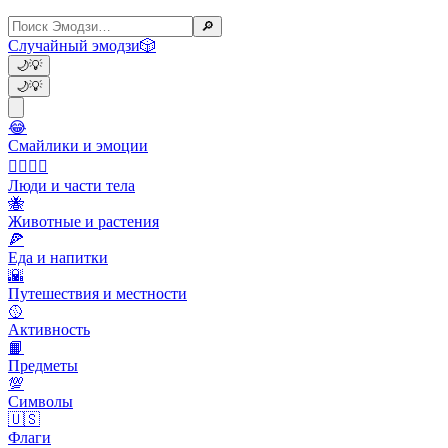
🔎
Случайный эмодзи
🎲
🌙
💡
🌙
💡
😂
Смайлики и эмоции
👩‍❤️‍💋‍👨
Люди и части тела
🐝
Животные и растения
🍕
Еда и напитки
🌇
Путешествия и местности
🥎
Активность
📙
Предметы
💯
Символы
🇺🇸
Флаги