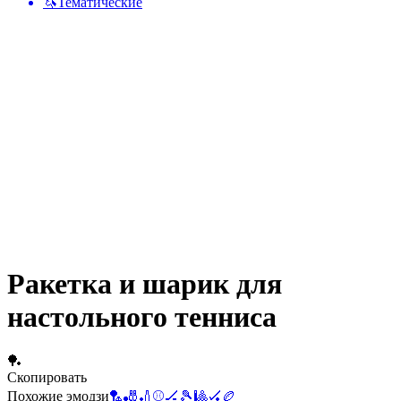
🦄
Тематические
Ракетка и шарик для
настольного тенниса
🏓
Скопировать
Похожие эмодзи
🏸
🎳
🏏
⚾
🏒
🎾
🎱
🏑
🏉