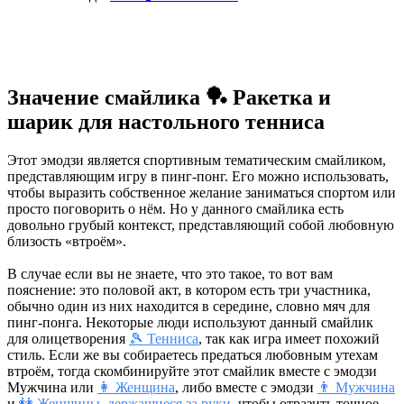
Значение смайлика 🏓 Ракетка и
шарик для настольного тенниса
Этот эмодзи является спортивным тематическим смайликом,
представляющим игру в пинг-понг. Его можно использовать,
чтобы выразить собственное желание заниматься спортом или
просто поговорить о нём. Но у данного смайлика есть
довольно грубый контекст, представляющий собой любовную
близость «втроём».
В случае если вы не знаете, что это такое, то вот вам
пояснение: это половой акт, в котором есть три участника,
обычно один из них находится в середине, словно мяч для
пинг-понга. Некоторые люди используют данный смайлик
для олицетворения
🎾 Тенниса
, так как игра имеет похожий
стиль. Если же вы собираетесь предаться любовным утехам
втроём, тогда скомбинируйте этот смайлик вместе с эмодзи
Мужчина или
👩 Женщина
, либо вместе с эмодзи
👨 Мужчина
и
👭 Женщины, держащиеся за руки
, чтобы отразить точное