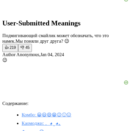
User-Submitted Meanings
Подмигивающий смайлик может обозначать, что это
намек.
Мы поняли друг друга? 😉
👍
219
👎
45
Author Anonymous,Jan 04, 2024
😉
Содержание:
Комбо: 😀😃😄😁😉🙂😑
Каомоджи: 。◕‿◕｡