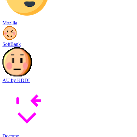
Mozilla
SoftBank
AU by KDDI
Docomo