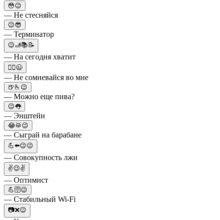
😳😉
— Не стесняйся
😉😎
— Терминатор
😉🫸📚📝
— На сегодня хватит
🤷‍♀️😉
— Не сомневайся во мне
🍺🫰😉
— Можно еще пива?
😉👅
— Энштейн
😂🥁😉
— Сыграй на барабане
💪⬅️😉😉
— Совокупность лжи
✌😉✌
— Оптимист
💪🛜😉
— Стабильный Wi-Fi
📷❌😉