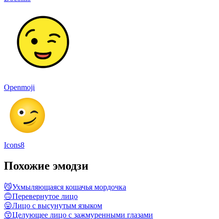
Openmoji
Icons8
Похожие эмодзи
😼
Ухмыляющаяся кошачья мордочка
🙃
Перевернутое лицо
😛
Лицо с высунутым языком
😙
Целующее лицо с зажмуренными глазами