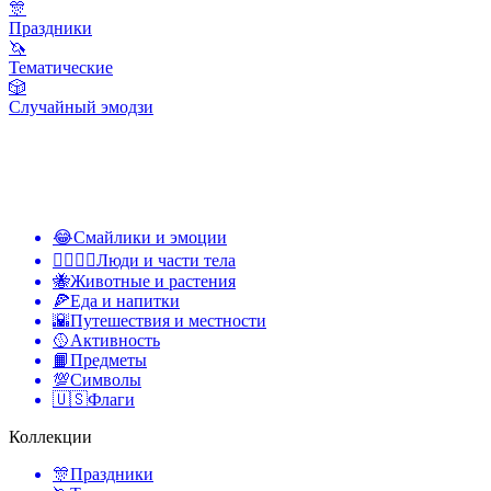
🎊
Праздники
🦄
Тематические
🎲
Случайный эмодзи
😂
Смайлики и эмоции
👩‍❤️‍💋‍👨
Люди и части тела
🐝
Животные и растения
🍕
Еда и напитки
🌇
Путешествия и местности
🥎
Активность
📙
Предметы
💯
Символы
🇺🇸
Флаги
Коллекции
🎊
Праздники