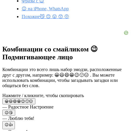
Фразы с 😉
😉 на iPhone, WhatsApp
Похожие😼 🙃 😛 😙 🤨
Комбинации со смайликом 😉
Подмигивающее лицо
Комбинации это всего лишь набор эмодзи, расположенные
друг с другом, например: 😀😃😄😁😉🙂😑 . Вы можете
использовать комбинации, чтобы загадывать загадки или
общаться без слов.
Нажмите / кликните, чтобы скопировать
😀😃😄😁😉🙂😑
— Радостное Настроение
😉😘
— Люблю тебя!
😉👍