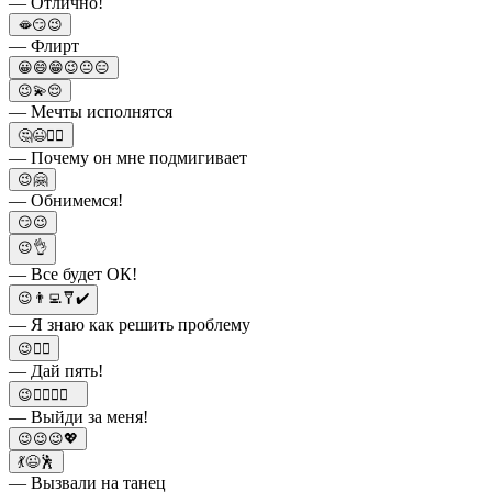
— Отлично!
🫦😏😉
— Флирт
😀😄😁😉😐😑
😉💫😌
— Мечты исполнятся
🤔😉🤷‍♂️
— Почему он мне подмигивает
😉🤗
— Обнимемся!
😏😉
😉👌
— Все будет ОК!
😉👨‍💻🩼✔️
— Я знаю как решить проблему
😉🙋‍♂️
— Дай пять!
😉👈🏻💓💍
— Выйди за меня!
😉😉😉💖
💃😉🕺
— Вызвали на танец