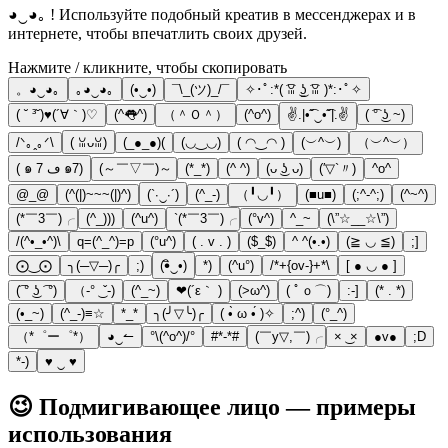
◕‿◕｡ ! Используйте подобный креатив в мессенджерах и в
интернете, чтобы впечатлить своих друзей.
Нажмите / кликните, чтобы скопировать
。◕‿◕｡
｡◕‿◕｡
(•‿•)
¯\_(ツ)_/¯
✧･ﾟ:*( ͡ꈍ ͜ʖ̫ ͡ꈍ )*:･ﾟ✧
( ˘ ³˘)♥(´∀｀)♡
(^👅^)
（＾Ｏ＾）
(^o^)
✌.|•͡˘‿•͡˘|.✌
( ͡° ͜ʖ ~)
/ᐠ｡ꞈ｡ᐟ\
( ꈍᴗꈍ)
(_●_●)(
(◡‿◡)
( ◠‿◠ )
(︶^︶)
（︶^︶）
( ๑ ڡ 7 ๑7)
(～￣▽￣)～
(*_*)
(^ ^)
(ᴗ ͜ʖ ᴗ)
(′▽`〃)
^o^
@_@
(^(|)~~~(|)^)
(`∙‿∙´)
(^_-)
（╹◡╹）
(■u■)
(;^-^;)
(^~^)
(*￣3￣)╭
(^_)))
(^u^)
`(*￣3￣)╭
(°v^)
^_~
(\”☆__☆\”)
/(^•_•^)\
q=(^_^)=p
(°u^)
( . v . )
($_$)
^ ^(•.•)
(≧ ◡ ≦)
;]
⨀‿⨀
╮(─▽─)╭
;)
(•ิ‿•)
*)
(^u°)
/*+{ov-}+*\
[ ● ◡ ● ]
(͡ ° ͜ʖ ͡ °)
（‐° ͜ ˇ‐)
(^_~)
❤(´ε｀ )
(>ω^)
( ﾟｏ⌒)
:-]
(* . *)
(•_~)
(^_-)≡☆
*_*
╮(╯▽╰)╭
( •̀ ω •́ )✧
;^)
(°_^)
（*゜ー゜*）
◕‿↼
°\(^o^)/°
#*-*#
(￣y▽,￣)╭
× ͜ ×
●v●
;D
*-)
♥ ‿ ♥
😉 Подмигивающее лицо — примеры
использования