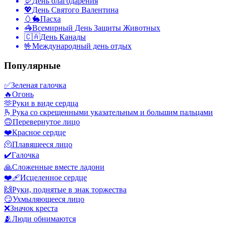
🦃
День благодарения
💖
День Святого Валентина
🥚🐇
Пасха
🦓
Всемирный День Защиты Животных
🇨🇦
День Канады
🤟
Международный день отдых
Популярные
✅
Зеленая галочка
🔥
Огонь
🫶
Руки в виде сердца
🫰
Рука со скрещенными указательным и большим пальцами
🙃
Перевернутое лицо
❤️
Красное сердце
🫠
Плавящееся лицо
✔️
Галочка
🙏
Сложенные вместе ладони
❤️‍🩹
Исцеленное сердце
🙌
Руки, поднятые в знак торжества
😏
Ухмыляющееся лицо
❌
Значок креста
🫂
Люди обнимаются