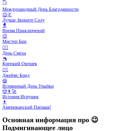
🖐
Международный День Благодарности
😉🤙
Лучше Звоните Солу
🧙
Время Приключений
😉
Мистер Бин
🙆‍♂️
День Смеха
🔫
Крепкий Орешек
🕵️‍♂️
Джеймс Бонд
😄
Всемирный День Улыбки
🤠👨‍🚀
История Игрушек
👨
Американский Папаша!
Основная информация про 😉
Подмигивающее лицо