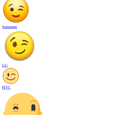
Samsung
LG
HTC