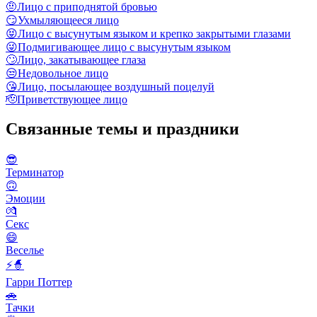
🤨
Лицо с приподнятой бровью
😏
Ухмыляющееся лицо
😝
Лицо с высунутым языком и крепко закрытыми глазами
😜
Подмигивающее лицо с высунутым языком
🙄
Лицо, закатывающее глаза
😒
Недовольное лицо
😘
Лицо, посылающее воздушный поцелуй
🫡
Приветствующее лицо
Связанные темы и праздники
😎
Терминатор
🙃
Эмоции
💏
Секс
😄
Веселье
⚡🧙
Гарри Поттер
🚗
Тачки