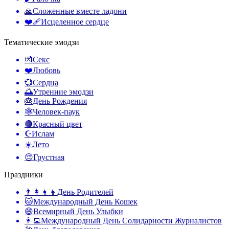
🙏
Сложенные вместе ладони
❤️‍🩹
Исцеленное сердце
Тематические эмодзи
💏
Секс
❤️
Любовь
💞
Сердца
🌅
Утренние эмодзи
🎂
День Рождения
🕸️
Человек-паук
🔴
Красный цвет
☪️
Ислам
☀️
Лето
😔
Грустная
Праздники
👨‍👩‍👧‍👦
День Родителей
🐱
Международный День Кошек
😄
Всемирный День Улыбки
👩‍💻
Международный День Солидарности Журналистов