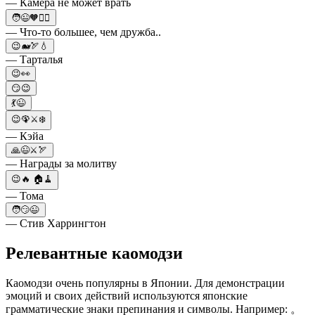
— Камера не может врать
🧑😉🧡👱‍♀️
— Что-то большее, чем дружба..
😉🐋🏹💧
— Тарталья
😉👀
😏😉
💃😉
😉🦚⚔️❄️
— Кэйа
🙏😉⚔️🏹
— Награды за молитву
😉🔥 🏠🧹
— Тома
🧑😏😉
— Стив Харрингтон
Релевантные каомодзи
Каомодзи очень популярны в Японии. Для демонстрации
эмоций и своих действий используются японские
грамматические знаки препинания и символы. Например: 。