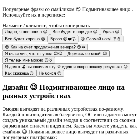
Популярные фразы со смайликом 😉 Подмигивающее лицо .
Используйте их в переписке:
Нажмите / кликните, чтобы скопировать
Ладно, я все понял 😉
Все будет в порядке 😉
Удача 😉
Все будет хорошо 😉
Брооо 😉❤️🤣
😉 Сломай ногу! 🩼🤞
😉 Как на счет продолжения вечера? 😏🫦
Я счастлив, что ты ушел 😊😉
Держись со мной! 😉
Я телец- мне можно 😉♉
Я долго 🫃 вынашивал эту 💡 идею и скоро покажу результат 😉
Как скажешь😉
Не бойся 😉
Дизайн 😉 Подмигивающее лицо на
разных устройствах
Эмодзи выглядят на различных устройствах по-разному.
Каждый производитель веб-сервисов, ОС или гаджетов могут
создать уникальный дизайн эмодзи в соответствии со своими
фирменным стилем и видением. Здесь вы можете увидеть, как
смайлик 😉 Подмигивающее лицо выглядит на различных
популярных платформах: