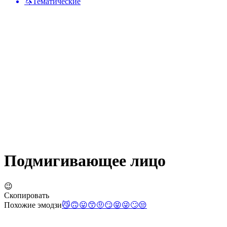
🦄
Тематические
Подмигивающее лицо
😉
Скопировать
Похожие эмодзи
😼
🙃
😛
😙
🤨
😏
😝
😜
🙄
😒