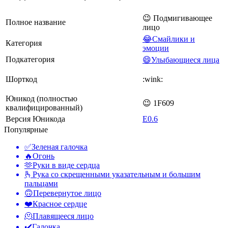
😉 Подмигивающее
Полное название
лицо
😂Смайлики и
Категория
эмоции
Подкатегория
😄Улыбающиеся лица
Шорткод
:wink:
Юникод (полностью
😉 1F609
квалифицированный)
Версия Юникода
E0.6
Популярные
✅
Зеленая галочка
🔥
Огонь
🫶
Руки в виде сердца
🫰
Рука со скрещенными указательным и большим
пальцами
🙃
Перевернутое лицо
❤️
Красное сердце
🫠
Плавящееся лицо
✔️
Галочка