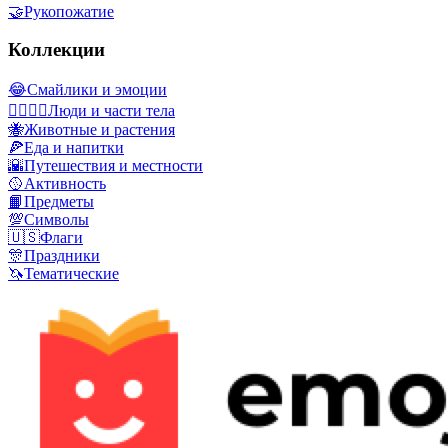
🤝
Рукопожатие
Коллекции
😂
Смайлики и эмоции
👩‍❤️‍💋‍👨
Люди и части тела
🐝
Животные и растения
🍕
Еда и напитки
🌇
Путешествия и местности
🥎
Активность
📙
Предметы
💯
Символы
🇺🇸
Флаги
🎊
Праздники
🦄
Тематические