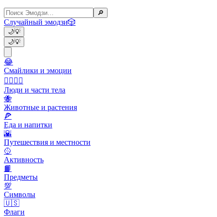
🔎
Случайный эмодзи
🎲
🌙
💡
🌙
💡
😂
Смайлики и эмоции
👩‍❤️‍💋‍👨
Люди и части тела
🐝
Животные и растения
🍕
Еда и напитки
🌇
Путешествия и местности
🥎
Активность
📙
Предметы
💯
Символы
🇺🇸
Флаги