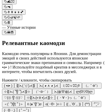
🦆🌊🏄‍♂️
🦆🔫
🦆👨‍👩‍👧‍👦💕
🦆💦🌿🍃🌱
🦆📔
— Утиные истории
🦆🍔🍟
Релевантные каомодзи
Каомодзи очень популярны в Японии. Для демонстрации
эмоций и своих действий используются японские
грамматические знаки препинания и символы. Например: (
•ө• ) ! Используйте подобный креатив в мессенджерах и в
интернете, чтобы впечатлить своих друзей.
Нажмите / кликните, чтобы скопировать
( •ө• )
⋛⋋( ‘◇’)⋌⋚
⋋( ◕ ∧ ◕ )⋌
ミ◕ฺｖ◕ฺ彡
（。ˇ ⊖ˇ）
⊹⋛⋋( ՞ਊ ՞)⋌⋚⊹
（`･⊝･´ ）
⋋(◍’Θ’◍)⋌
ლ(ʘ▽ʘ)ლ
♡(㋭ ਊ ㋲)♡
⊹⋛⋋(◐⊝◑)⋌⋚⊹
( ・∀・)っ（。ˇ ⊖ˇ）
＜(´ ՞)ਊ( ՞ )＞
ꉂ (๑¯ਊ¯)σ
o( ･Θ･ )○☆
(( ,,´Θ`,, ))
(^^)
⁽ˇ́˙̫ˇ̀˵⁾
(･ Θ ･;)
( ﾟーﾟ)