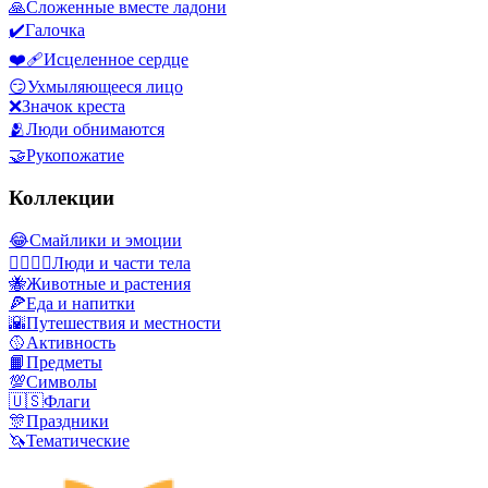
🙏
Сложенные вместе ладони
✔️
Галочка
❤️‍🩹
Исцеленное сердце
😏
Ухмыляющееся лицо
❌
Значок креста
🫂
Люди обнимаются
🤝
Рукопожатие
Коллекции
😂
Смайлики и эмоции
👩‍❤️‍💋‍👨
Люди и части тела
🐝
Животные и растения
🍕
Еда и напитки
🌇
Путешествия и местности
🥎
Активность
📙
Предметы
💯
Символы
🇺🇸
Флаги
🎊
Праздники
🦄
Тематические