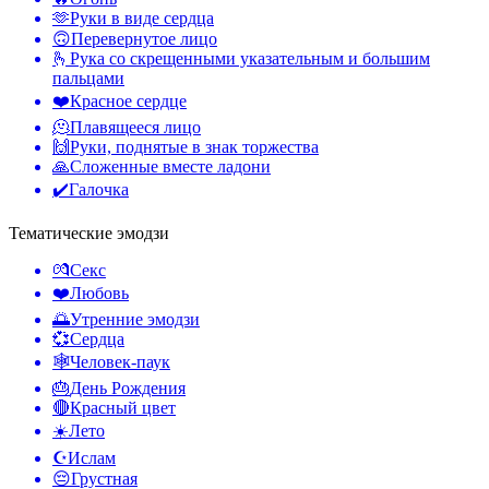
🫶
Руки в виде сердца
🙃
Перевернутое лицо
🫰
Рука со скрещенными указательным и большим
пальцами
❤️
Красное сердце
🫠
Плавящееся лицо
🙌
Руки, поднятые в знак торжества
🙏
Сложенные вместе ладони
✔️
Галочка
Тематические эмодзи
💏
Секс
❤️
Любовь
🌅
Утренние эмодзи
💞
Сердца
🕸️
Человек-паук
🎂
День Рождения
🔴
Красный цвет
☀️
Лето
☪️
Ислам
😔
Грустная