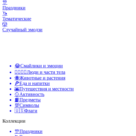
🎊
Праздники
🦄
Тематические
🎲
Случайный эмодзи
😂
Смайлики и эмоции
👩‍❤️‍💋‍👨
Люди и части тела
🐝
Животные и растения
🍕
Еда и напитки
🌇
Путешествия и местности
🥎
Активность
📙
Предметы
💯
Символы
🇺🇸
Флаги
Коллекции
🎊
Праздники