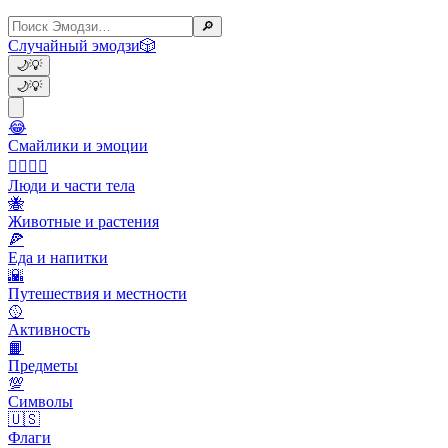
🔎
Случайный эмодзи
🎲
🌙
💡
🌙
💡
😂
Смайлики и эмоции
👩‍❤️‍💋‍👨
Люди и части тела
🐝
Животные и растения
🍕
Еда и напитки
🌇
Путешествия и местности
🥎
Активность
📙
Предметы
💯
Символы
🇺🇸
Флаги