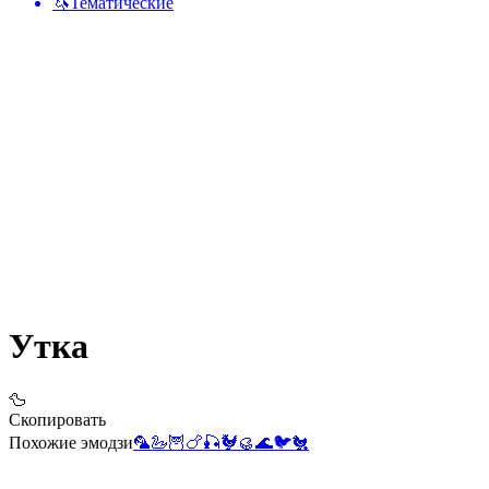
🦄
Тематические
Утка
🦆
Скопировать
Похожие эмодзи
🦜
🦢
🦉
🍗
🎣
🐓
🥮
🌊
🐦
🐔