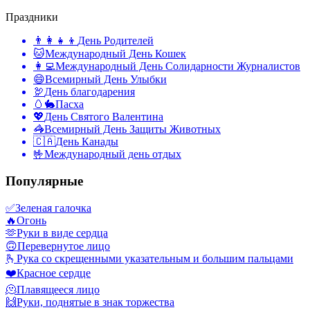
Праздники
👨‍👩‍👧‍👦
День Родителей
🐱
Международный День Кошек
👩‍💻
Международный День Солидарности Журналистов
😄
Всемирный День Улыбки
🦃
День благодарения
🥚🐇
Пасха
💖
День Святого Валентина
🦓
Всемирный День Защиты Животных
🇨🇦
День Канады
🤟
Международный день отдых
Популярные
✅
Зеленая галочка
🔥
Огонь
🫶
Руки в виде сердца
🙃
Перевернутое лицо
🫰
Рука со скрещенными указательным и большим пальцами
❤️
Красное сердце
🫠
Плавящееся лицо
🙌
Руки, поднятые в знак торжества