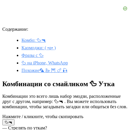
Содержание:
Комбо: 🦆🔫
Каомоджи: ( •ө• )
Фразы с 🦆
🦆 на iPhone, WhatsApp
Похожие🦜 🦢 🦉 🍗 🎣
Комбинации со смайликом 🦆 Утка
Комбинации это всего лишь набор эмодзи, расположенные
друг с другом, например: 🦆🔫 . Вы можете использовать
комбинации, чтобы загадывать загадки или общаться без слов.
Нажмите / кликните, чтобы скопировать
🦆🔫
— Стрелять по уткам?