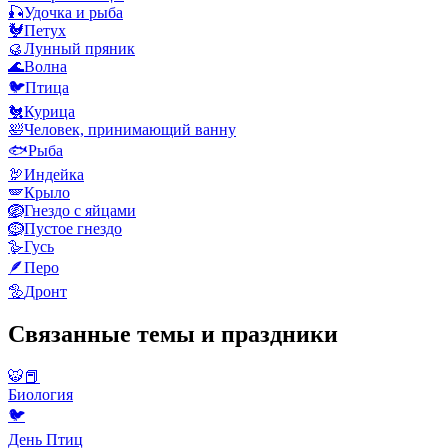
🎣
Удочка и рыба
🐓
Петух
🥮
Лунный пряник
🌊
Волна
🐦
Птица
🐔
Курица
🛀
Человек, принимающий ванну
🐟
Рыба
🦃
Индейка
🪽
Крыло
🪺
Гнездо с яйцами
🪹
Пустое гнездо
🪿
Гусь
🪶
Перо
🦤
Дронт
Связанные темы и праздники
🐯📕
Биология
🐦
День Птиц