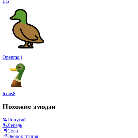
LG
Openmoji
Icons8
Похожие эмодзи
🦜
Попугай
🦢
Лебедь
🦉
Сова
🍗
Окорок птицы