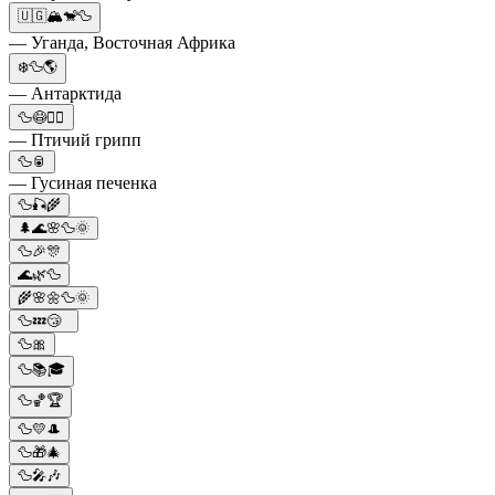
🇺🇬🏔️🐒🦆
— Уганда, Восточная Африка
❄️🦆🌎
— Антарктида
🦆😷🙍‍♀️
— Птичий грипп
🦆🥫
— Гусиная печенка
🦆🎣🌾
🌲🌊🌸🦆🌞
🦆🎉🎊
🌊🌿🦆
🌾🌸🌼🦆🌞
🦆💤😴
🦆🎀
🦆📚🎓
🦆🏀🏆
🦆💛🎩
🦆🎁🎄
🦆🎤🎶