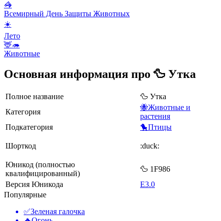
🦓
Всемирный День Защиты Животных
☀️
Лето
🦌🦔
Животные
Основная информация про 🦆 Утка
Полное название
🦆 Утка
🐝Животные и
Категория
растения
Подкатегория
🐤Птицы
Шорткод
:duck:
Юникод (полностью
🦆 1F986
квалифицированный)
Версия Юникода
E3.0
Популярные
✅
Зеленая галочка
🔥
Огонь