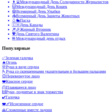
👩‍💻
Международный День Солидарности Журналистов
🐱
Международный День Кошек
😄
Всемирный День Улыбки
🦓
Всемирный День Защиты Животных
🥚🐇
Пасха
🇨🇦
День Канады
🎆🎉
Жирный Вторник
💖
День Святого Валентина
🤟
Международный день отдых
Популярные
✅
Зеленая галочка
🔥
Огонь
🫶
Руки в виде сердца
🫰
Рука со скрещенными указательным и большим пальцами
🙃
Перевернутое лицо
❤️
Красное сердце
🫠
Плавящееся лицо
🙌
Руки, поднятые в знак торжества
✔️
Галочка
❤️‍🩹
Исцеленное сердце
🙏
Сложенные вместе ладони