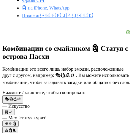
Фразы с 🗿
🗿 на iPhone, WhatsApp
Похожие🇻🇬 🇭🇲 🇯🇵 🇺🇲 🇨🇰
Комбинации со смайликом 🗿 Статуя с
острова Пасхи
Комбинации это всего лишь набор эмодзи, расположенные
друг с другом, например: 🎭🗿🎪🎨 . Вы можете использовать
комбинации, чтобы загадывать загадки или общаться без слов.
Нажмите / кликните, чтобы скопировать
🎭🗿🎪🎨
— Искусство
🗿🚬
— Мем 'статуя курит'
🍿🤏🗿
🔺🗿🐈