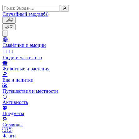
🔎
Случайный эмодзи
🎲
🌙
💡
🌙
💡
😂
Смайлики и эмоции
👩‍❤️‍💋‍👨
Люди и части тела
🐝
Животные и растения
🍕
Еда и напитки
🌇
Путешествия и местности
🥎
Активность
📙
Предметы
💯
Символы
🇺🇸
Флаги