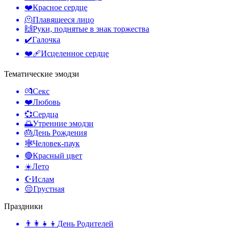
❤️
Красное сердце
🫠
Плавящееся лицо
🙌
Руки, поднятые в знак торжества
✔️
Галочка
❤️‍🩹
Исцеленное сердце
Тематические эмодзи
💏
Секс
❤️
Любовь
💞
Сердца
🌅
Утренние эмодзи
🎂
День Рождения
🕸️
Человек-паук
🔴
Красный цвет
☀️
Лето
☪️
Ислам
😔
Грустная
Праздники
👨‍👩‍👧‍👦
День Родителей