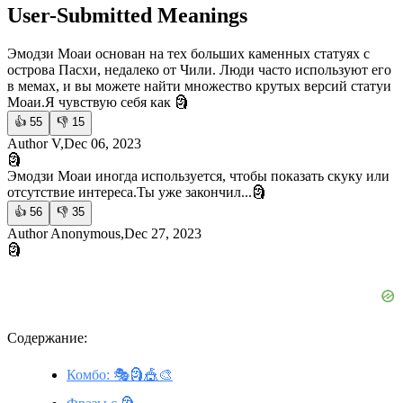
User-Submitted Meanings
Эмодзи Моаи основан на тех больших каменных статуях с
острова Пасхи, недалеко от Чили. Люди часто используют его
в мемах, и вы можете найти множество крутых версий статуи
Моаи.
Я чувствую себя как 🗿
👍
55
👎
15
Author V,Dec 06, 2023
🗿
Эмодзи Моаи иногда используется, чтобы показать скуку или
отсутствие интереса.
Ты уже закончил...🗿
👍
56
👎
35
Author Anonymous,Dec 27, 2023
🗿
Содержание:
Комбо: 🎭🗿🎪🎨