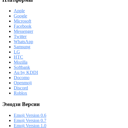
Apple
Google
Microsoft
Facebook
Messenger
Twitter
WhatsApp
Samsung
LG
HTC
Mozilla
Softbank
Au by KDDI
Docomo
Openmoji
Discord
Roblox
Эмодзи Версии
Emoji Version 0.6
Emoji Version 0.7
Emoji Version 1.0