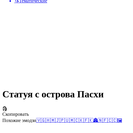
🦄
Тематические
Статуя с острова Пасхи
🗿
Скопировать
Похожие эмодзи
🇻🇬
🇭🇲
🇯🇵
🇺🇲
🇨🇰
🇫🇰
🏯
🇳🇫
🇨🇨
🖼️