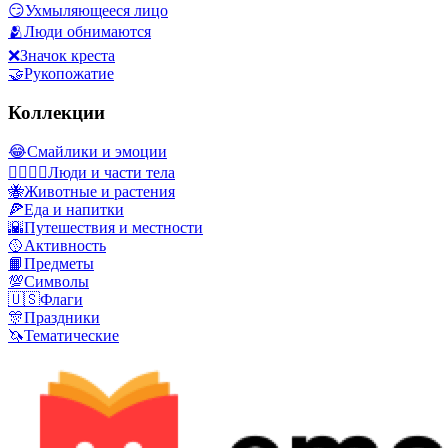
😏
Ухмыляющееся лицо
🫂
Люди обнимаются
❌
Значок креста
🤝
Рукопожатие
Коллекции
😂
Смайлики и эмоции
👩‍❤️‍💋‍👨
Люди и части тела
🐝
Животные и растения
🍕
Еда и напитки
🌇
Путешествия и местности
🥎
Активность
📙
Предметы
💯
Символы
🇺🇸
Флаги
🎊
Праздники
🦄
Тематические