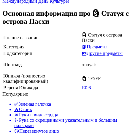
Международный День Культуры
Основная информация про 🗿 Статуя с
острова Пасхи
🗿 Статуя с острова
Полное название
Пасхи
Категория
📙Предметы
Подкатегория
🪪Другие предметы
Шорткод
:moyai:
Юникод (полностью
🗿 1F5FF
квалифицированный)
Версия Юникода
E0.6
Популярные
✅
Зеленая галочка
🔥
Огонь
🫶
Руки в виде сердца
🫰
Рука со скрещенными указательным и большим
пальцами
🙃
Перевернутое лицо