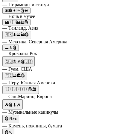
— Пирамиды и статуи
🌆🏤👨🔦🗿🐒
— Ночь в музее
🏰🇹🇭🏰🕌🗿
— Таиланд, Азия
🇲🇽🌲🗻🏜️🗿
— Мексика, Северная Америка
🐊🎸🗿
— Крокодил Рок
🇬🇺🏝️⛱️🗿🇺🇸
— Гуам, США
🇵🇪🗻🏛️🗿
— Перу, Южная Америка
🇮🇹🇸🇲🇮🇹🗿🏛️
— Сан-Марино, Европа
⛺️🗿🎸🎶
— Музыкальные каникулы
🗿📄✂️
— Камень, ножницы, бумага
🗿⛏️