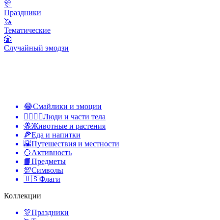
🎊
Праздники
🦄
Тематические
🎲
Случайный эмодзи
😂
Смайлики и эмоции
👩‍❤️‍💋‍👨
Люди и части тела
🐝
Животные и растения
🍕
Еда и напитки
🌇
Путешествия и местности
🥎
Активность
📙
Предметы
💯
Символы
🇺🇸
Флаги
Коллекции
🎊
Праздники