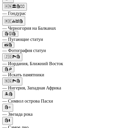
🇭🇳🏛️🗿🏄‍♂️
— Гондурас
🇲🇪⛪🕍🗿
— Черногория на Балканах
🗿😟🗿
— Пугающие статуи
📸🗿
— Фотография статуи
🇯🇴🏞️🗿
— Иордания, Ближний Восток
🗿🔎
— Искать памятники
🇳🇬🏞️🗿
— Нигерия, Западная Африка
🏝🗿
— Символ острова Пасхи
🗿⭐
— Звезада рока
🗿⬇️
— Самое дно