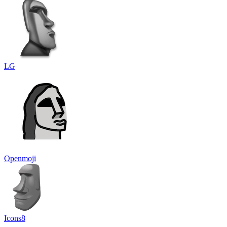
LG
Openmoji
Icons8