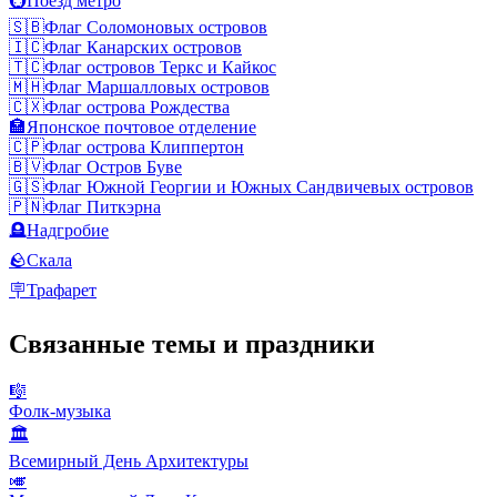
🚇
Поезд метро
🇸🇧
Флаг Соломоновых островов
🇮🇨
Флаг Канарских островов
🇹🇨
Флаг островов Теркс и Кайкос
🇲🇭
Флаг Маршалловых островов
🇨🇽
Флаг острова Рождества
🏣
Японское почтовое отделение
🇨🇵
Флаг острова Клиппертон
🇧🇻
Флаг Остров Буве
🇬🇸
Флаг Южной Георгии и Южных Сандвичевых островов
🇵🇳
Флаг Питкэрна
🪦
Надгробие
🪨
Скала
🪧
Трафарет
Связанные темы и праздники
🎼
Фолк-музыка
🏛
Всемирный День Архитектуры
🎺