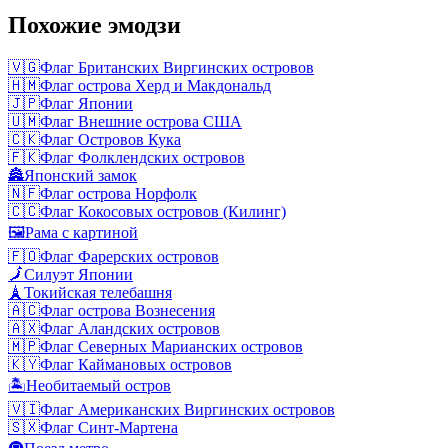
Похожие эмодзи
🇻🇬
Флаг Британских Виргинских островов
🇭🇲
Флаг острова Херд и Макдональд
🇯🇵
Флаг Японии
🇺🇲
Флаг Внешние острова США
🇨🇰
Флаг Островов Кука
🇫🇰
Флаг Фолклендских островов
🏯
Японский замок
🇳🇫
Флаг острова Норфолк
🇨🇨
Флаг Кокосовых островов (Килинг)
🖼️
Рама с картиной
🇫🇴
Флаг Фарерских островов
🗾
Силуэт Японии
🗼
Токийская телебашня
🇦🇨
Флаг острова Вознесения
🇦🇽
Флаг Аландских островов
🇲🇵
Флаг Северных Марианских островов
🇰🇾
Флаг Каймановых островов
🏝️
Необитаемый остров
🇻🇮
Флаг Американских Виргинских островов
🇸🇽
Флаг Синт-Мартена