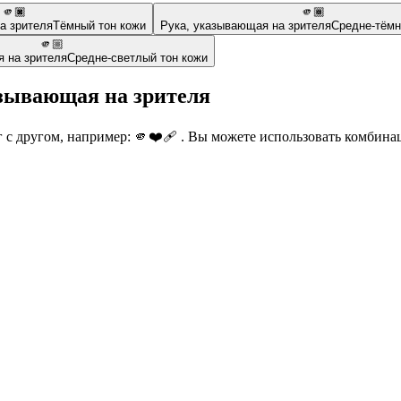
🫵🏿
🫵🏾
а зрителя
Тёмный тон кожи
Рука, указывающая на зрителя
Средне-тёмн
🫵🏼
 на зрителя
Средне-светлый тон кожи
азывающая на зрителя
с другом, например: 🫵❤️‍🩹 . Вы можете использовать комбинац