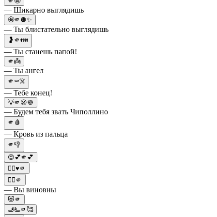
🫵🤩
— Шикарно выглядишь
🤩🫵🪩✨
— Ты блистательно выглядишь
🤰🫵👪
— Ты станешь папой!
🫵👼
— Ты ангел
🫵⚰️☠️
— Тебе конец!
💡🫵😦🧅
— Будем тебя звать Чиполлино
🫵🩸
— Кровь из пальца
🫵👎
😍💕🫵💕
🙋‍♀♥🫵
👨‍⚖️🫵
— Вы виновны
😻🫵
🫸🫷🫵🥰