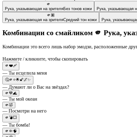
🫵
Рука, указывающая на зрителя
Без тонов кожи
Рука, указывающая н
🫵🏽
Рука, указывающая на зрителя
Средний тон кожи
Рука, указывающая
Комбинации со смайликом 🫵 Рука, ук
Комбинации это всего лишь набор эмодзи, расположенные друг 
Нажмите / кликните, чтобы скопировать
🫵❤️‍🩹
— Ты исцелила меня
🤔🫵⭐🌟🌠🌌✨
— Думают ли о Вас на звёздах?
🫵💙🌊
— Ты мой океан
🫵🤣
— Посмотри на него
🫵💣💥
— Ты бомба!
🫵🤏🧠