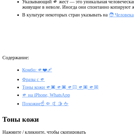
Указывающий 🫵 жест — это уникальная человеческая
живущие в неволе. Иногда они спонтанно копируют
В культуре некоторых стран указывать на
🧑 Человека
Содержание:
Комбо: 🫵❤️‍🩹
Фразы с 🫵
Тоны кожи 🫵🏿 🫵🏾 🫵🏻 🫵🏽 🫵🏼
🫵 на iPhone, WhatsApp
Похожие☝️ 🤏 🤙 🫱 🖕
Тоны кожи
Нажмите / кликните, чтобы скопировать