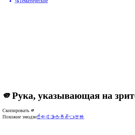
🦄
Тематические
🫵
Рука, указывающая на зрит
Скопировать 🫵
Похожие эмодзи
☝️
🤏
🤙
🫱
🖕
🤞
✌️
👈
🤘
🤟