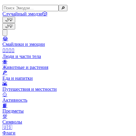
🔎
Случайный эмодзи
🎲
🌙
💡
🌙
💡
😂
Смайлики и эмоции
👩‍❤️‍💋‍👨
Люди и части тела
🐝
Животные и растения
🍕
Еда и напитки
🌇
Путешествия и местности
🥎
Активность
📙
Предметы
💯
Символы
🇺🇸
Флаги