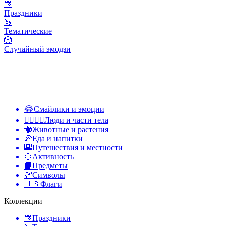
🎊
Праздники
🦄
Тематические
🎲
Случайный эмодзи
😂
Смайлики и эмоции
👩‍❤️‍💋‍👨
Люди и части тела
🐝
Животные и растения
🍕
Еда и напитки
🌇
Путешествия и местности
🥎
Активность
📙
Предметы
💯
Символы
🇺🇸
Флаги
Коллекции
🎊
Праздники