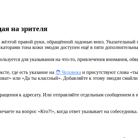
ая на зрителя
 жёлтой правой руки, обращённой ладонью вниз. Указательный п
икаторами тона кожи эмодзи доступен ещё в пяти дополнительны
льзуется для указывания на что-то, привлечения внимания, обв
сте, где есть указание на
🧑 Человека
и присутствуют слова «ты
оват» или «Да ты классный». Добавляйте к этому эмодзи смайли
обращения к адресату. Или отправляйте отдельным сообщением в
ечаете на вопрос «Кто?!», когда ответ указывает на собеседника