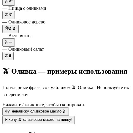
🫒🍕
— Пицца с оливками
🫒🌴
— Оливковое дерево
🤤🫒🫒
— Вкуснятина
🫒🥗
— Оливковый салат
🫒🛢
🫒 Оливка — примеры использования
Популярные фразы со смайликом 🫒 Оливка . Используйте их
в переписке:
Нажмите / кликните, чтобы скопировать
Фу, ненавижу оливковое масло 🫒
Я хочу 🫒 оливковое масло на пиццу!