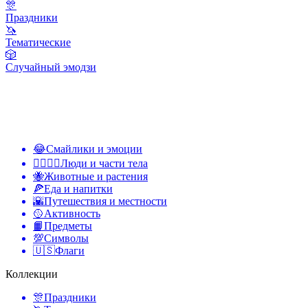
🎊
Праздники
🦄
Тематические
🎲
Случайный эмодзи
😂
Смайлики и эмоции
👩‍❤️‍💋‍👨
Люди и части тела
🐝
Животные и растения
🍕
Еда и напитки
🌇
Путешествия и местности
🥎
Активность
📙
Предметы
💯
Символы
🇺🇸
Флаги
Коллекции
🎊
Праздники