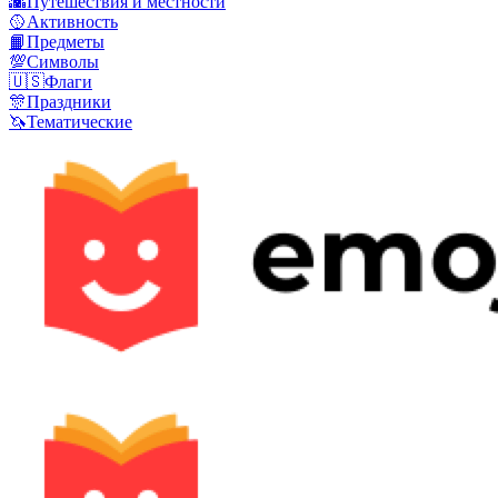
🌇
Путешествия и местности
🥎
Активность
📙
Предметы
💯
Символы
🇺🇸
Флаги
🎊
Праздники
🦄
Тематические