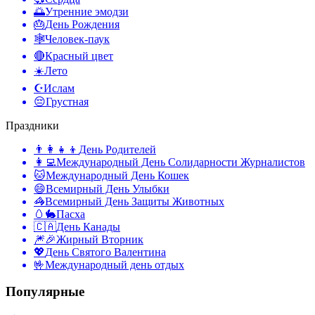
🌅
Утренние эмодзи
🎂
День Рождения
🕸️
Человек-паук
🔴
Красный цвет
☀️
Лето
☪️
Ислам
😔
Грустная
Праздники
👨‍👩‍👧‍👦
День Родителей
👩‍💻
Международный День Солидарности Журналистов
🐱
Международный День Кошек
😄
Всемирный День Улыбки
🦓
Всемирный День Защиты Животных
🥚🐇
Пасха
🇨🇦
День Канады
🎆🎉
Жирный Вторник
💖
День Святого Валентина
🤟
Международный день отдых
Популярные