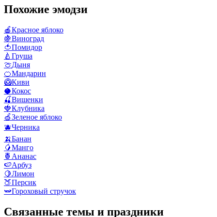
Похожие эмодзи
🍎
Красное яблоко
🍇
Виноград
🍅
Помидор
🍐
Груша
🍈
Дыня
🍊
Мандарин
🥝
Киви
🥥
Кокос
🍒
Вишенки
🍓
Клубника
🍏
Зеленое яблоко
🫐
Черника
🍌
Банан
🥭
Манго
🍍
Ананас
🍉
Арбуз
🍋
Лимон
🍑
Персик
🫛
Гороховый стручок
Связанные темы и праздники