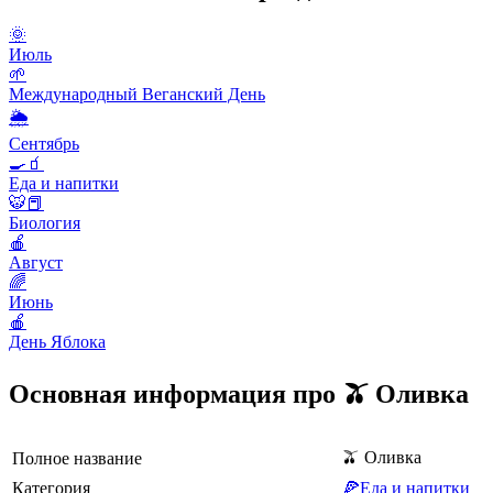
🌞
Июль
🌱
Международный Веганский День
🌦
Сентябрь
🍳🧃
Еда и напитки
🐯📕
Биология
🍎
Август
🌈
Июнь
🍎
День Яблока
Основная информация про 🫒 Оливка
🫒 Оливка
Полное название
Категория
🍕Еда и напитки