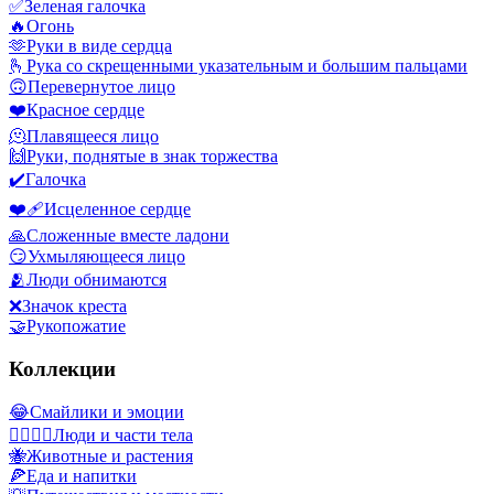
✅
Зеленая галочка
🔥
Огонь
🫶
Руки в виде сердца
🫰
Рука со скрещенными указательным и большим пальцами
🙃
Перевернутое лицо
❤️
Красное сердце
🫠
Плавящееся лицо
🙌
Руки, поднятые в знак торжества
✔️
Галочка
❤️‍🩹
Исцеленное сердце
🙏
Сложенные вместе ладони
😏
Ухмыляющееся лицо
🫂
Люди обнимаются
❌
Значок креста
🤝
Рукопожатие
Коллекции
😂
Смайлики и эмоции
👩‍❤️‍💋‍👨
Люди и части тела
🐝
Животные и растения
🍕
Еда и напитки