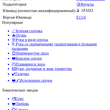
Подкатегория
🍋Фрукты
🫒 1FAD2
Юникод (полностью квалифицированный)
Версия Юникода
E13.0
Популярные
✅
Зеленая галочка
🔥
Огонь
🫶
Руки в виде сердца
🫰
Рука со скрещенными указательным и большим
пальцами
🙃
Перевернутое лицо
❤️
Красное сердце
🫠
Плавящееся лицо
🙌
Руки, поднятые в знак торжества
✔️
Галочка
❤️‍🩹
Исцеленное сердце
Тематические эмодзи
💏
Секс
❤️
Любовь
💞
Сердца