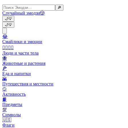
🔎
Случайный эмодзи
🎲
🌙
💡
🌙
💡
😂
Смайлики и эмоции
👩‍❤️‍💋‍👨
Люди и части тела
🐝
Животные и растения
🍕
Еда и напитки
🌇
Путешествия и местности
🥎
Активность
📙
Предметы
💯
Символы
🇺🇸
Флаги