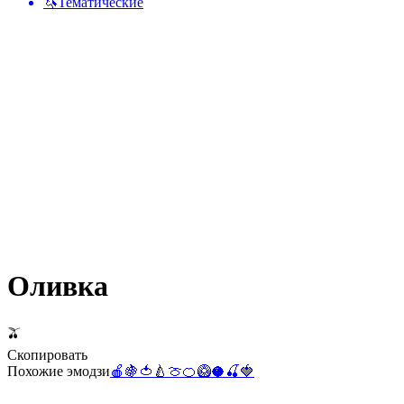
🦄
Тематические
Оливка
🫒
Скопировать
Похожие эмодзи
🍎
🍇
🍅
🍐
🍈
🍊
🥝
🥥
🍒
🍓