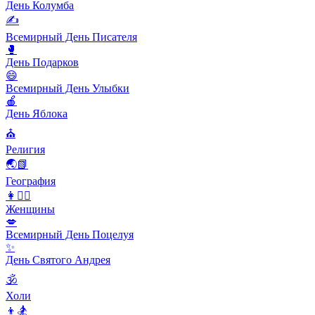
День Колумба
✍️
Всемирный День Писателя
🥊
День Подарков
😄
Всемирный День Улыбки
🍎
День Яблока
⛪️
Религия
🌏📗
География
👩👱‍♀️
Женщины
💋
Всемирный День Поцелуя
✨
День Святого Андрея
🕉
Холи
👦🏂