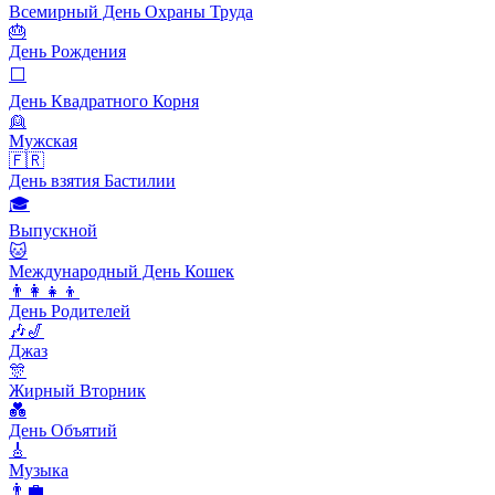
Всемирный День Охраны Труда
🎂
День Рождения
⬜️
День Квадратного Корня
👱
Мужская
🇫🇷
День взятия Бастилии
🎓
Выпускной
🐱
Международный День Кошек
👨‍👩‍👧‍👦
День Родителей
🎶🎷
Джаз
🎊
Жирный Вторник
💑
День Объятий
🎸
Музыка
👨‍💼