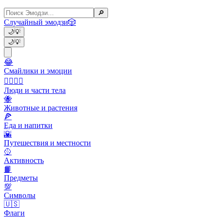
🔎
Случайный эмодзи
🎲
🌙
💡
🌙
💡
😂
Смайлики и эмоции
👩‍❤️‍💋‍👨
Люди и части тела
🐝
Животные и растения
🍕
Еда и напитки
🌇
Путешествия и местности
🥎
Активность
📙
Предметы
💯
Символы
🇺🇸
Флаги