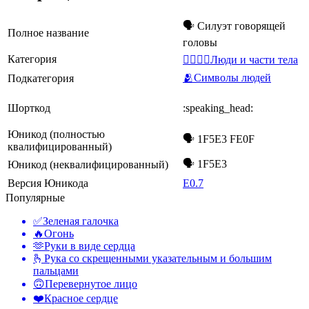
🗣️ Силуэт говорящей
Полное название
головы
Категория
👩‍❤️‍💋‍👨Люди и части тела
🫂Символы людей
Подкатегория
Шорткод
:speaking_head:
Юникод (полностью
🗣️ 1F5E3 FE0F
квалифицированный)
🗣 1F5E3
Юникод (неквалифицированный)
Версия Юникода
E0.7
Популярные
✅
Зеленая галочка
🔥
Огонь
🫶
Руки в виде сердца
🫰
Рука со скрещенными указательным и большим
пальцами
🙃
Перевернутое лицо
❤️
Красное сердце