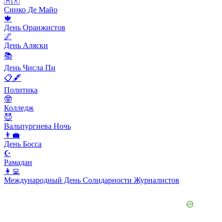
🇲🇽
Синко Де Майо
🍁
День Оранжистов
🌌
День Аляски
📚
День Числа Пи
📋🖋
Политика
🤓
Колледж
😈
Вальпургиева Ночь
👨‍💼
День Босса
☪️
Рамадан
👩‍💻
Международный День Солидарности Журналистов