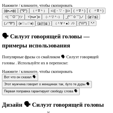
Нажмите / кликните, чтобы скопировать
(◍•ᴗ•◍)
(^∇^)
（＾∇＾）
⊂((・▽・))⊃
( ＾∇＾)
( ＾∇＾)
ヾ( ￣O￣)ツ
ヾ(•ω•`)o
（‐＾▽＾‐）
_(*￣０￣)ノ
(≧▽≦)
(ノ^∇^)
(๑♡⌓♡๑)
(≧(ｴ)≦ )
（＾∀＾●）ﾉｼ
(^///^)
*-*
🗣️ Силуэт говорящей головы —
примеры использования
Популярные фразы со смайликом 🗣️ Силуэт говорящей
головы . Используйте их в переписке:
Нажмите / кликните, чтобы скопировать
Вот что он сказал 🗣️
Этот мужчина говорит о женщинах так, буто те дуры 🗣️
Первая поправка гарантирует свободу слова 🗣️
Дизайн 🗣️ Силуэт говорящей головы