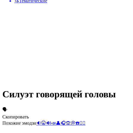
🦄
Тематические
Силуэт говорящей головы
🗣️
Скопировать
Похожие эмодзи
🔉
🤫
🔊
📣
👤
🎧
🙊
💭
☎️
💆‍♀️