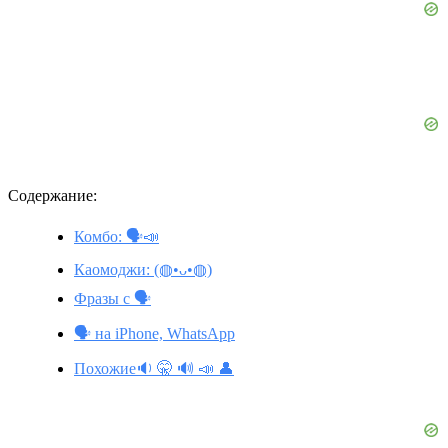
Содержание:
Комбо: 🗣️📣
Каомоджи: (◍•ᴗ•◍)
Фразы с 🗣️
🗣️ на iPhone, WhatsApp
Похожие🔉 🤫 🔊 📣 👤