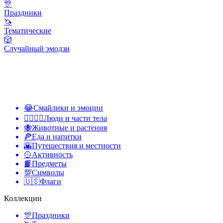
🎊
Праздники
🦄
Тематические
🎲
Случайный эмодзи
😂
Смайлики и эмоции
👩‍❤️‍💋‍👨
Люди и части тела
🐝
Животные и растения
🍕
Еда и напитки
🌇
Путешествия и местности
🥎
Активность
📙
Предметы
💯
Символы
🇺🇸
Флаги
Коллекции
🎊
Праздники