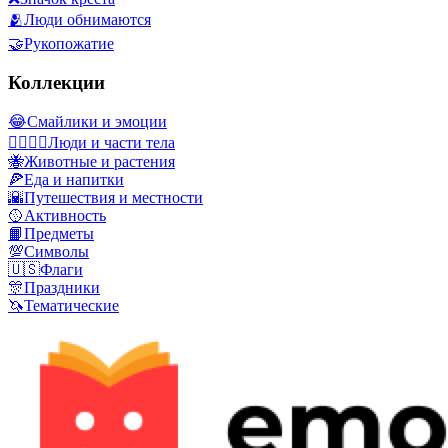
🫂
Люди обнимаются
🤝
Рукопожатие
Коллекции
😂
Смайлики и эмоции
👩‍❤️‍💋‍👨
Люди и части тела
🐝
Животные и растения
🍕
Еда и напитки
🌇
Путешествия и местности
🥎
Активность
📙
Предметы
💯
Символы
🇺🇸
Флаги
🎊
Праздники
🦄
Тематические