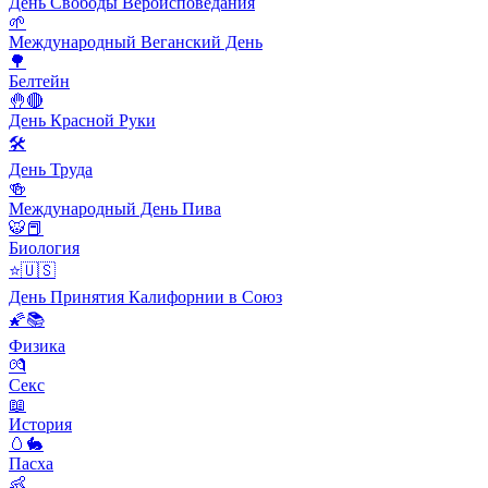
День Свободы Вероисповедания
🌱
Международный Веганский День
🌳
Белтейн
🤚🔴
День Красной Руки
🛠
День Труда
🍻
Международный День Пива
🐯📕
Биология
⭐️🇺🇸
День Принятия Калифорнии в Союз
🌠📚
Физика
💏
Секс
📖
История
🥚🐇
Пасха
👶