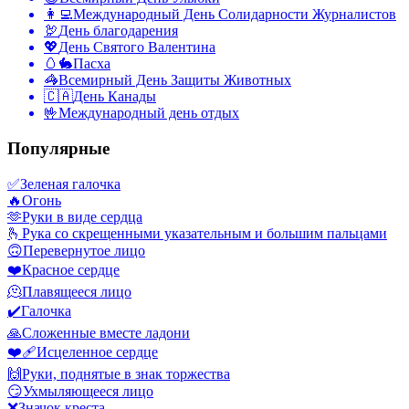
👩‍💻
Международный День Солидарности Журналистов
🦃
День благодарения
💖
День Святого Валентина
🥚🐇
Пасха
🦓
Всемирный День Защиты Животных
🇨🇦
День Канады
🤟
Международный день отдых
Популярные
✅
Зеленая галочка
🔥
Огонь
🫶
Руки в виде сердца
🫰
Рука со скрещенными указательным и большим пальцами
🙃
Перевернутое лицо
❤️
Красное сердце
🫠
Плавящееся лицо
✔️
Галочка
🙏
Сложенные вместе ладони
❤️‍🩹
Исцеленное сердце
🙌
Руки, поднятые в знак торжества
😏
Ухмыляющееся лицо
❌
Значок креста