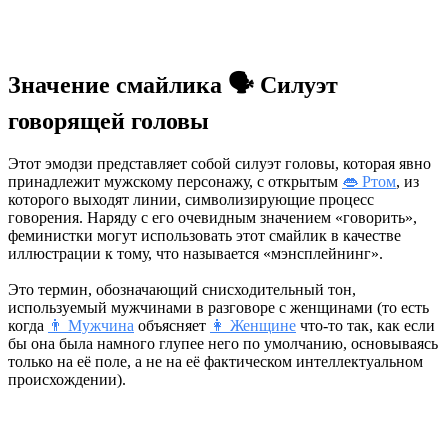
Значение смайлика 🗣️ Силуэт
говорящей головы
Этот эмодзи представляет собой силуэт головы, которая явно
принадлежит мужскому персонажу, с открытым
👄 Ртом
, из
которого выходят линии, символизирующие процесс
говорения. Наряду с его очевидным значением «говорить»,
феминистки могут использовать этот смайлик в качестве
иллюстрации к тому, что называется «мэнсплейнинг».
Это термин, обозначающий снисходительный тон,
используемый мужчинами в разговоре с женщинами (то есть
когда
👨 Мужчина
объясняет
👩 Женщине
что-то так, как если
бы она была намного глупее него по умолчанию, основываясь
только на её поле, а не на её фактическом интеллектуальном
происхождении).