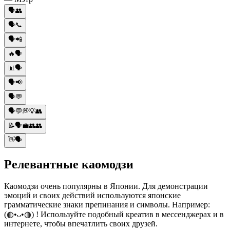
🗣️👥
🗣️📞
🗣️📲
🔥🗣️
📊🗣️
🗣️📢
🗣️💬
🗣️💬💭💡👥
📝🗣️💼👥👥
👋🗣️
Релевантные каомодзи
Каомодзи очень популярны в Японии. Для демонстрации
эмоций и своих действий используются японские
грамматические знаки препинания и символы. Например:
(◍•ᴗ•◍) ! Используйте подобный креатив в мессенджерах и в
интернете, чтобы впечатлить своих друзей.