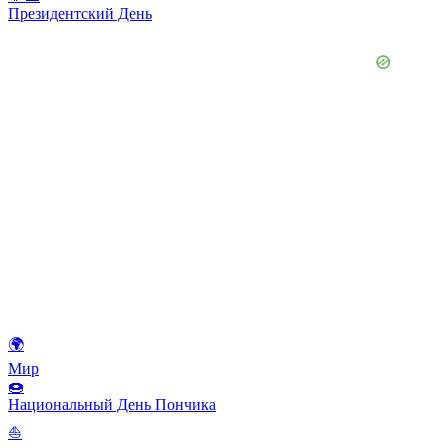
Президентский День
🌍
Мир
🍩
Национальный День Пончика
⛵️