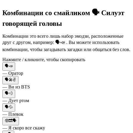
Комбинации со смайликом 🗣️ Силуэт
говорящей головы
Комбинации это всего лишь набор эмодзи, расположенные
друг с другом, например: 🗣️📣 . Вы можете использовать
комбинации, чтобы загадывать загадки или общаться без слов.
Нажмите / кликните, чтобы скопировать
🗣️📣
— Оратор
🗣️🎤✌️
— Ви из BTS
🗣️💨
— Дует ртом
🗣️💦
— Плевок
🤓🔜🗣️
— Я скоро все скажу