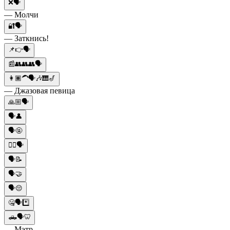
❌🗣️
— Молчи
🔐🗣️
— Заткнись!
📌👉🗣️
📰👥👥👥🗣️
👩🏾‍🦱🗣️🎶🎹🎷
— Джазовая певица
🙏🏼🗣️
🗣️👤
🗣️🤬
🙇‍♀️🗣️
🗣️📝
🗣️🤝
🗣️😔
🤐🗣️*️⃣
🛻🗣️🦷
— Мэтр