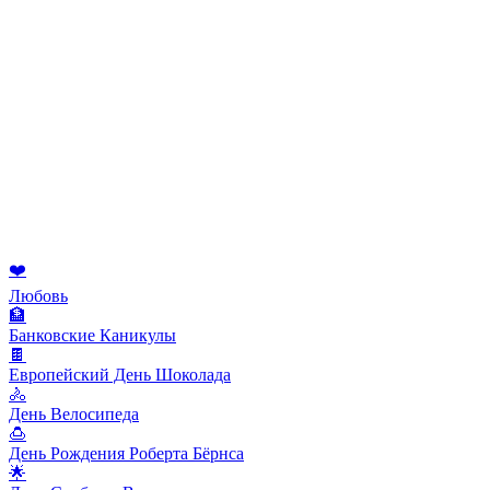
❤️
Любовь
🏦
Банковские Каникулы
🍫
Европейский День Шоколада
🚴
День Велосипеда
🍮
День Рождения Роберта Бёрнса
🌟