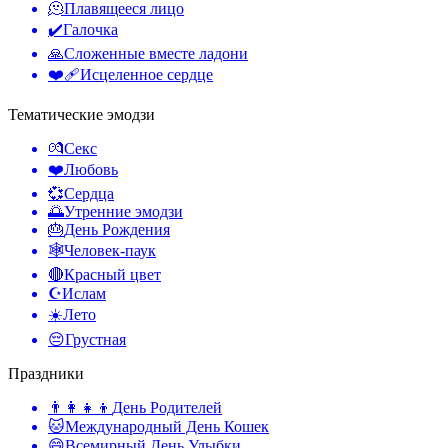
🫠
Плавящееся лицо
✔️
Галочка
🙏
Сложенные вместе ладони
❤️‍🩹
Исцеленное сердце
Тематические эмодзи
💏
Секс
❤️
Любовь
💞
Сердца
🌅
Утренние эмодзи
🎂
День Рождения
🕸️
Человек-паук
🔴
Красный цвет
☪️
Ислам
☀️
Лето
😔
Грустная
Праздники
👨‍👩‍👧‍👦
День Родителей
🐱
Международный День Кошек
😄
Всемирный День Улыбки