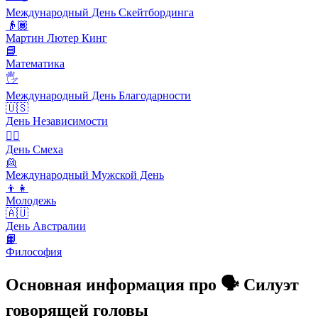
Международный День Скейтбординга
👴🏾
Мартин Лютер Кинг
📘
Математика
🖐
Международный День Благодарности
🇺🇸
День Независимости
🙆‍♂️
День Смеха
👱
Международный Мужской День
👦👧
Молодежь
🇦🇺
День Австралии
📙
Философия
Основная информация про 🗣️ Силуэт
говорящей головы