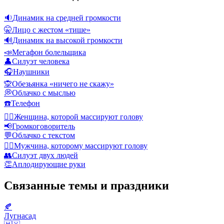
🔉
Динамик на средней громкости
🤫
Лицо с жестом «тише»
🔊
Динамик на высокой громкости
📣
Мегафон болельщика
👤
Силуэт человека
🎧
Наушники
🙊
Обезьянка «ничего не скажу»
💭
Облачко с мыслью
☎️
Телефон
💆‍♀️
Женщина, которой массируют голову
📢
Громкоговоритель
💬
Облачко с текстом
💆‍♂️
Мужчина, которому массируют голову
👥
Силуэт двух людей
👏
Аплодирующие руки
Связанные темы и праздники
🍂
Лугнасад