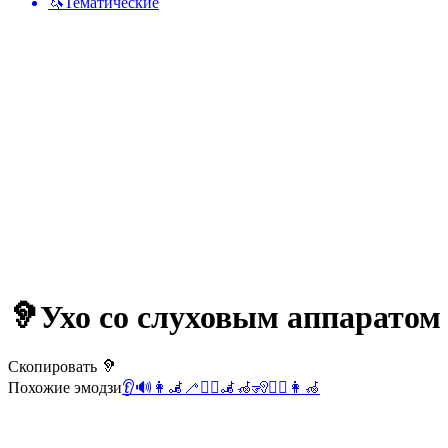
🦄
Тематические
🦻
Ухо со слуховым аппаратом
Скопировать 🦻
Похожие эмодзи
👂
🔊
👩‍🦼
🦯
👯‍♂️
🦼
🦽
🧏
👯‍♀️
👩‍🦽