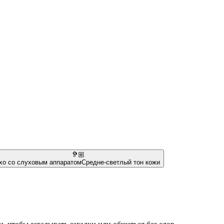
🦻🏼
хо со слуховым аппаратом
Средне-светлый тон кожи