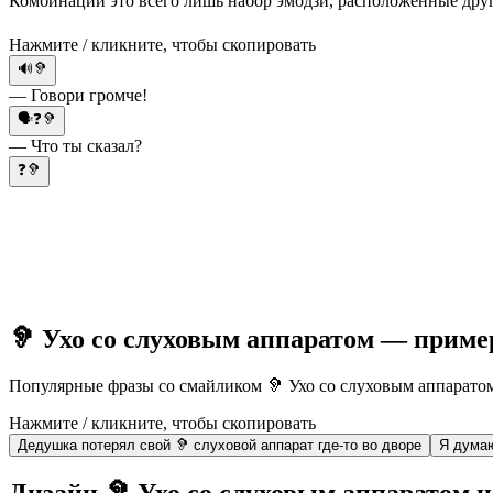
Комбинации это всего лишь набор эмодзи, расположенные друг 
Нажмите / кликните, чтобы скопировать
🔊🦻
— Говори громче!
🗣❓🦻
— Что ты сказал?
❓🦻
🦻 Ухо со слуховым аппаратом — прим
Популярные фразы со смайликом 🦻 Ухо со слуховым аппаратом 
Нажмите / кликните, чтобы скопировать
Дедушка потерял свой 🦻 слуховой аппарат где-то во дворе
Я думаю