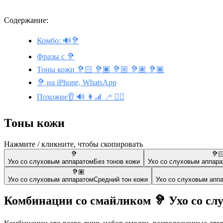
Содержание:
Комбо: 🔊🦻
Фразы с 🦻
Тоны кожи 🦻🏻 🦻🏿 🦻🏼 🦻🏽 🦻🏾
🦻 на iPhone, WhatsApp
Похожие👂 🔊 👩‍🦼 🦯 👯‍♂️
Тоны кожи
Нажмите / кликните, чтобы скопировать
🦻
🦻
Ухо со слуховым аппаратом
Без тонов кожи
Ухо со слуховым аппар
🦻🏽
Ухо со слуховым аппаратом
Средний тон кожи
Ухо со слуховым апп
Комбинации со смайликом 🦻 Ухо со сл