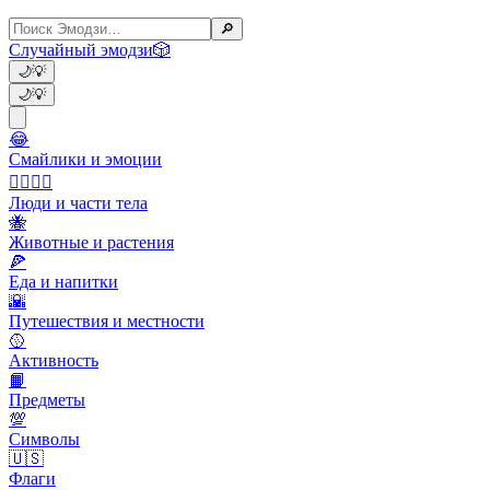
🔎
Случайный эмодзи
🎲
🌙
💡
🌙
💡
😂
Смайлики и эмоции
👩‍❤️‍💋‍👨
Люди и части тела
🐝
Животные и растения
🍕
Еда и напитки
🌇
Путешествия и местности
🥎
Активность
📙
Предметы
💯
Символы
🇺🇸
Флаги