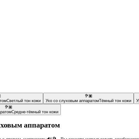

🦻🏿
атом
Светлый тон кожи
Ухо со слуховым аппаратом
Тёмный тон кожи
У
🦻🏾
аратом
Средне-тёмный тон кожи
уховым аппаратом