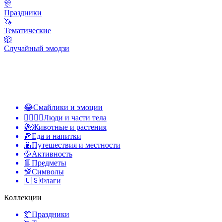
🎊
Праздники
🦄
Тематические
🎲
Случайный эмодзи
😂
Смайлики и эмоции
👩‍❤️‍💋‍👨
Люди и части тела
🐝
Животные и растения
🍕
Еда и напитки
🌇
Путешествия и местности
🥎
Активность
📙
Предметы
💯
Символы
🇺🇸
Флаги
Коллекции
🎊
Праздники