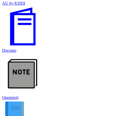
AU by KDDI
Docomo
Openmoji