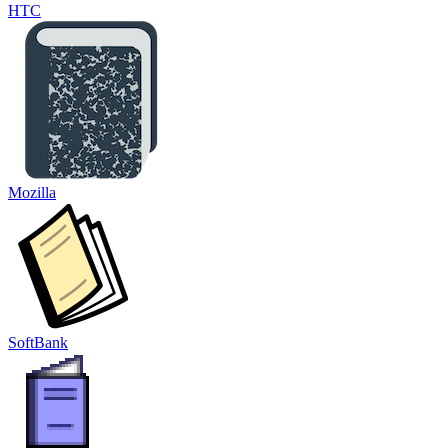
HTC
Mozilla
SoftBank