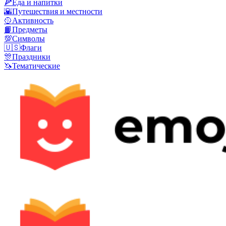
🍕
Еда и напитки
🌇
Путешествия и местности
🥎
Активность
📙
Предметы
💯
Символы
🇺🇸
Флаги
🎊
Праздники
🦄
Тематические