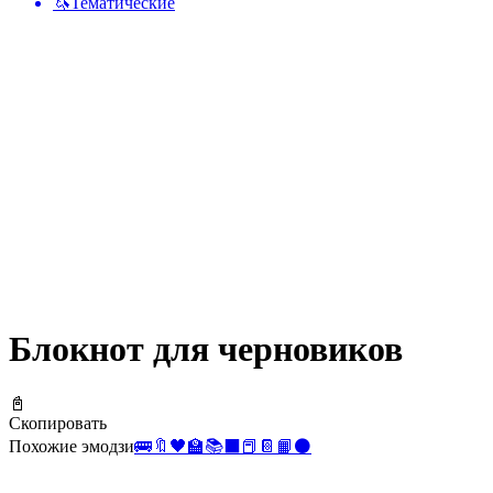
🦄
Тематические
Блокнот для черновиков
📓
Скопировать
Похожие эмодзи
🚌
🔖
🖤
🏫
📚
⬛
📕
📔
📙
⚫