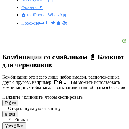
Фразы с 📓
📓 на iPhone, WhatsApp
Похожие🚌 🔖 🖤 🏫 📚
Комбинации со смайликом 📓 Блокнот
для черновиков
Комбинации это всего лишь набор эмодзи, расположенные
друг с другом, например: 📑📓📖 . Вы можете использовать
комбинации, чтобы загадывать загадки или общаться без слов.
Нажмите / кликните, чтобы скопировать
📑📓📖
— Открыл нужную страницу
📓📘📗
— Учебники
🤬✍📓📝✏