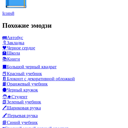
Icons8
Похожие эмодзи
🚌
Автобус
🔖
Закладка
🖤
Черное сердце
🏫
Школа
📚
Книги
⬛
Большой черный квадрат
📕
Красный учебник
📔
Блокнот с декоративной обложкой
📙
Оранжевый учебник
⚫
Черный кружок
🧑‍🎓
Студент
📗
Зеленый учебник
🖊️
Шариковая ручка
🖋️
Перьевая ручка
📘
Синий учебник