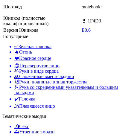
Шорткод
:notebook:
Юникод (полностью
📓 1F4D3
квалифицированный)
Версия Юникода
E0.6
Популярные
✅
Зеленая галочка
🔥
Огонь
❤️
Красное сердце
🙃
Перевернутое лицо
🫶
Руки в виде сердца
🙏
Сложенные вместе ладони
🙌
Руки, поднятые в знак торжества
🫰
Рука со скрещенными указательным и большим
пальцами
✔️
Галочка
🫠
Плавящееся лицо
Тематические эмодзи
💏
Секс
🌅
Утренние эмодзи