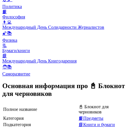
Политика
📙
Философия
👩‍💻
Международный День Солидарности Журналистов
🌠📚
Физика
📃
Бумаги/книги
📘
Международный День Книгодарения
🧑📚
Саморазвитие
Основная информация про 📓 Блокнот
для черновиков
📓 Блокнот для
Полное название
черновиков
Категория
📙Предметы
Подкатегория
📘Книги и бумаги