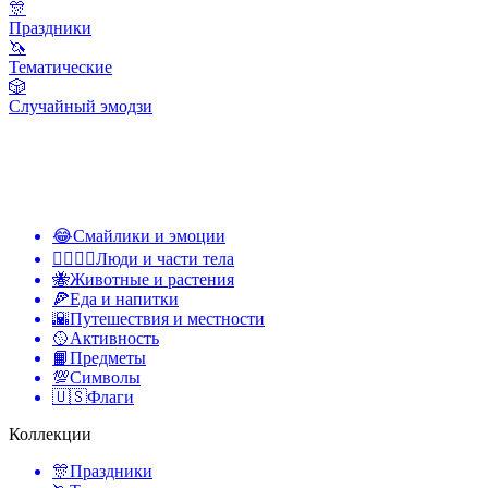
🎊
Праздники
🦄
Тематические
🎲
Случайный эмодзи
😂
Смайлики и эмоции
👩‍❤️‍💋‍👨
Люди и части тела
🐝
Животные и растения
🍕
Еда и напитки
🌇
Путешествия и местности
🥎
Активность
📙
Предметы
💯
Символы
🇺🇸
Флаги
Коллекции
🎊
Праздники