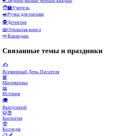
◾
Средний малый черный квадрат
🧑‍🏫
Учитель
✒️
Ручка для письма
🕵️
Детектив
📖
Открытая книга
✏️
Карандаш
Связанные темы и праздники
✍️
Всемирный День Писателя
📘
Математика
📖
История
🎓
Выпускной
🐯📕
Биология
🤓
Колледж
📋🖋