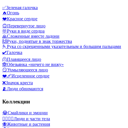
✅
Зеленая галочка
🔥
Огонь
❤️
Красное сердце
🙃
Перевернутое лицо
🫶
Руки в виде сердца
🙏
Сложенные вместе ладони
🙌
Руки, поднятые в знак торжества
🫰
Рука со скрещенными указательным и большим пальцами
✔️
Галочка
🫠
Плавящееся лицо
🙈
Обезьянка «ничего не вижу»
😏
Ухмыляющееся лицо
❤️‍🩹
Исцеленное сердце
❌
Значок креста
🫂
Люди обнимаются
Коллекции
😂
Смайлики и эмоции
👩‍❤️‍💋‍👨
Люди и части тела
🐝
Животные и растения