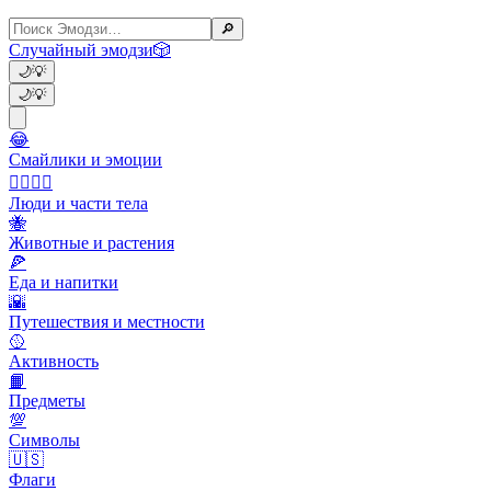
🔎
Случайный эмодзи
🎲
🌙
💡
🌙
💡
😂
Смайлики и эмоции
👩‍❤️‍💋‍👨
Люди и части тела
🐝
Животные и растения
🍕
Еда и напитки
🌇
Путешествия и местности
🥎
Активность
📙
Предметы
💯
Символы
🇺🇸
Флаги