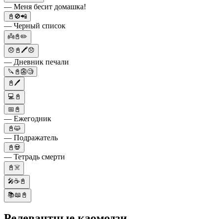
— Меня бесит домашка!
📓🚫📲
— Черный список
👼📓✏️
😞📓🖍️😞
— Дневник печали
🔪📓👺🧐
📓🖊
💻📓
📅📓
— Ежегодник
📓😺
— Подражатель
📓💀
— Тетрадь смерти
📓☠️
🎤☕️📓
📚📖📓
Релевантные каомодзи