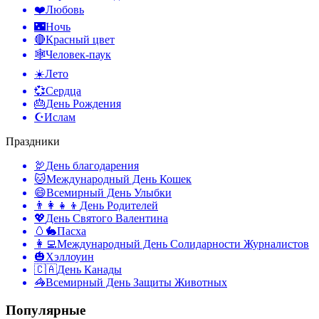
❤️
Любовь
🌃
Ночь
🔴
Красный цвет
🕸️
Человек-паук
☀️
Лето
💞
Сердца
🎂
День Рождения
☪️
Ислам
Праздники
🦃
День благодарения
🐱
Международный День Кошек
😄
Всемирный День Улыбки
👨‍👩‍👧‍👦
День Родителей
💖
День Святого Валентина
🥚🐇
Пасха
👩‍💻
Международный День Солидарности Журналистов
🎃
Хэллоуин
🇨🇦
День Канады
🦓
Всемирный День Защиты Животных
Популярные