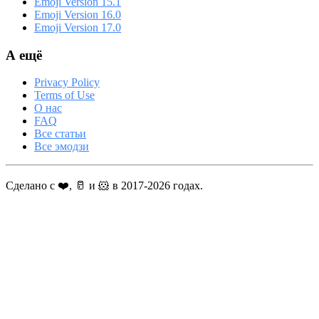
Emoji Version 15.1
Emoji Version 16.0
Emoji Version 17.0
А ещё
Privacy Policy
Terms of Use
О нас
FAQ
Все статьи
Все эмодзи
Сделано с ❤️, 🥛 и 🐹 в 2017-2026 годах.