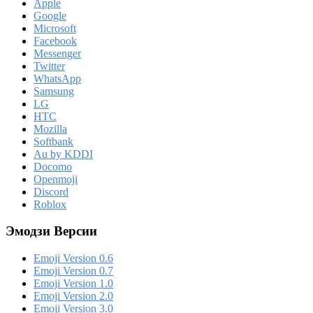
Apple
Google
Microsoft
Facebook
Messenger
Twitter
WhatsApp
Samsung
LG
HTC
Mozilla
Softbank
Au by KDDI
Docomo
Openmoji
Discord
Roblox
Эмодзи Версии
Emoji Version 0.6
Emoji Version 0.7
Emoji Version 1.0
Emoji Version 2.0
Emoji Version 3.0