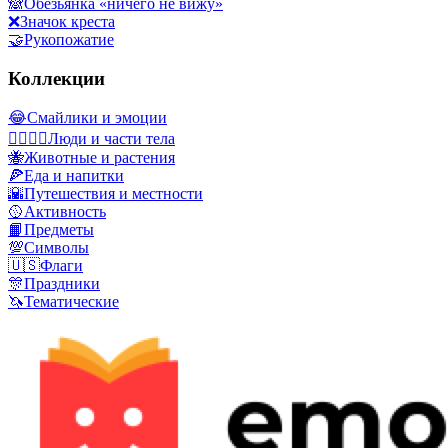
🙈
Обезьянка «ничего не вижу»
❌
Значок креста
🤝
Рукопожатие
Коллекции
😂
Смайлики и эмоции
👩‍❤️‍💋‍👨
Люди и части тела
🐝
Животные и растения
🍕
Еда и напитки
🌇
Путешествия и местности
🥎
Активность
📙
Предметы
💯
Символы
🇺🇸
Флаги
🎊
Праздники
🦄
Тематические