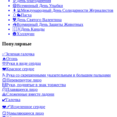
🦃
День благодарения
😄
Всемирный День Улыбки
👩‍💻
Международный День Солидарности Журналистов
🥚🐇
Пасха
💖
День Святого Валентина
🦓
Всемирный День Защиты Животных
🇨🇦
День Канады
🎃
Хэллоуин
Популярные
✅
Зеленая галочка
🔥
Огонь
🫶
Руки в виде сердца
❤️
Красное сердце
🫰
Рука со скрещенными указательным и большим пальцами
🙃
Перевернутое лицо
🙌
Руки, поднятые в знак торжества
🫠
Плавящееся лицо
🙏
Сложенные вместе ладони
✔️
Галочка
❤️‍🩹
Исцеленное сердце
😏
Ухмыляющееся лицо