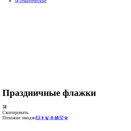
🦄
Тематические
Праздничные флажки
🎏
Скопировать
Похожие эмодзи
🙌
🎇
🍃
🎍
🎎
👹
🪭