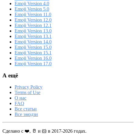
Emoji Version 4.0
Emoji Version 5.0
Emoji Version 11.0
Emoji Version 12.0
Emoji Version 12.1
Emoji Version 13.0
Emoji Version 13.1
Emoji Version 14.0
Emoji Version 15.0
Emoji Version 15.1
Emoji Version 16.0
Emoji Version 17.0
А ещё
Privacy Policy
Terms of Use
О нас
FAQ
Все статьи
Все эмодзи
Сделано с ❤️, 🥛 и 🐹 в 2017-2026 годах.