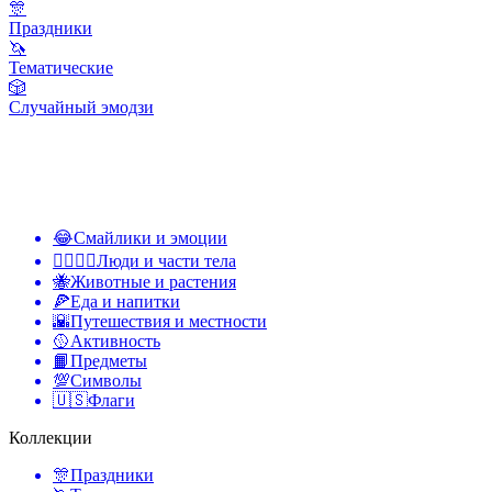
🎊
Праздники
🦄
Тематические
🎲
Случайный эмодзи
😂
Смайлики и эмоции
👩‍❤️‍💋‍👨
Люди и части тела
🐝
Животные и растения
🍕
Еда и напитки
🌇
Путешествия и местности
🥎
Активность
📙
Предметы
💯
Символы
🇺🇸
Флаги
Коллекции
🎊
Праздники