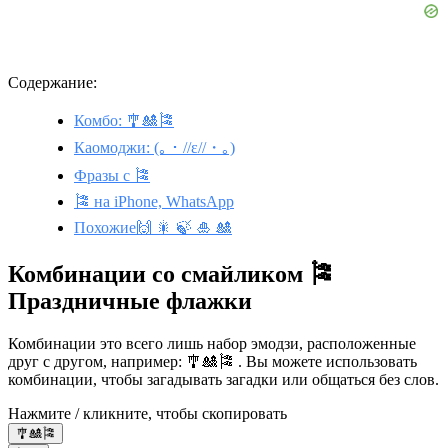
Содержание:
Комбо: 🎐🎎🎏
Каомоджи: (｡・//ε//・｡)
Фразы с 🎏
🎏 на iPhone, WhatsApp
Похожие🙌 🎇 🍃 🎍 🎎
Комбинации со смайликом 🎏
Праздничные флажки
Комбинации это всего лишь набор эмодзи, расположенные
друг с другом, например: 🎐🎎🎏 . Вы можете использовать
комбинации, чтобы загадывать загадки или общаться без слов.
Нажмите / кликните, чтобы скопировать
🎐🎎🎏