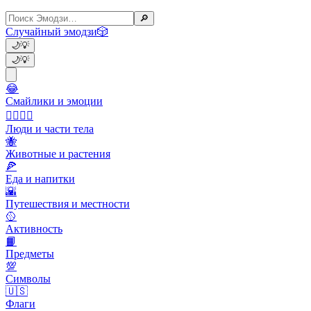
🔎
Случайный эмодзи
🎲
🌙
💡
🌙
💡
😂
Смайлики и эмоции
👩‍❤️‍💋‍👨
Люди и части тела
🐝
Животные и растения
🍕
Еда и напитки
🌇
Путешествия и местности
🥎
Активность
📙
Предметы
💯
Символы
🇺🇸
Флаги