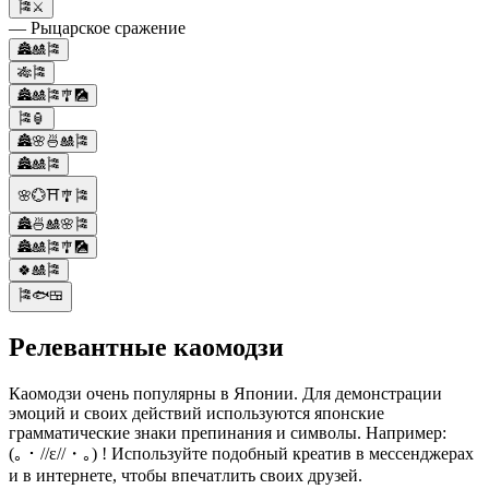
🎏⚔️
— Рыцарское сражение
🏯🎎🎏
🎋🎏
🏯🎎🎏🎐🎑
🎏🏮
🏯🌸🍜🎎🎏
🏯🎎🎏
🌸💮⛩🎐🎏
🏯🍜🎎🌸🎏
🏯🎎🎏🎐🎑
🍀🎎🎏
🎏🐟🍱
Релевантные каомодзи
Каомодзи очень популярны в Японии. Для демонстрации
эмоций и своих действий используются японские
грамматические знаки препинания и символы. Например:
(｡・//ε//・｡) ! Используйте подобный креатив в мессенджерах
и в интернете, чтобы впечатлить своих друзей.