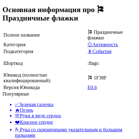
Основная информация про 🎏
Праздничные флажки
🎏 Праздничные
Полное название
флажки
Категория
🥎Активность
Подкатегория
🎇События
Шорткод
:flags:
Юникод (полностью
🎏 1F38F
квалифицированный)
Версия Юникода
E0.6
Популярные
✅
Зеленая галочка
🔥
Огонь
🫶
Руки в виде сердца
❤️
Красное сердце
🫰
Рука со скрещенными указательным и большим
пальцами