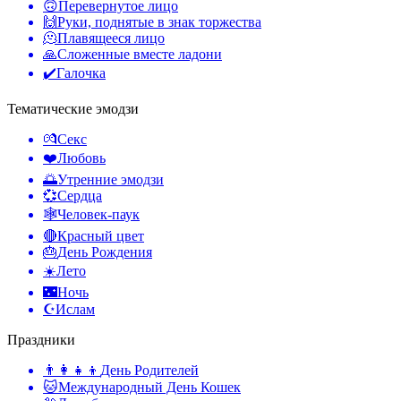
🙃
Перевернутое лицо
🙌
Руки, поднятые в знак торжества
🫠
Плавящееся лицо
🙏
Сложенные вместе ладони
✔️
Галочка
Тематические эмодзи
💏
Секс
❤️
Любовь
🌅
Утренние эмодзи
💞
Сердца
🕸️
Человек-паук
🔴
Красный цвет
🎂
День Рождения
☀️
Лето
🌃
Ночь
☪️
Ислам
Праздники
👨‍👩‍👧‍👦
День Родителей
🐱
Международный День Кошек