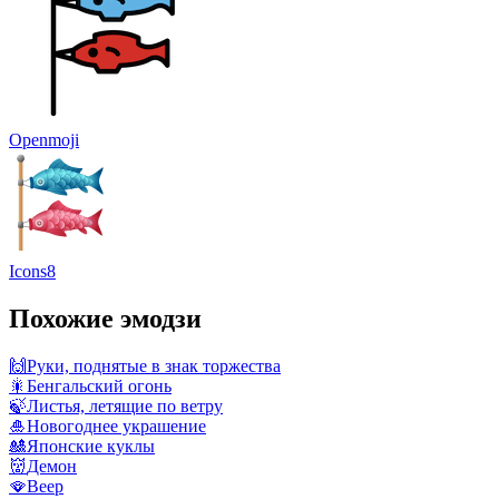
Openmoji
Icons8
Похожие эмодзи
🙌
Руки, поднятые в знак торжества
🎇
Бенгальский огонь
🍃
Листья, летящие по ветру
🎍
Новогоднее украшение
🎎
Японские куклы
👹
Демон
🪭
Веер