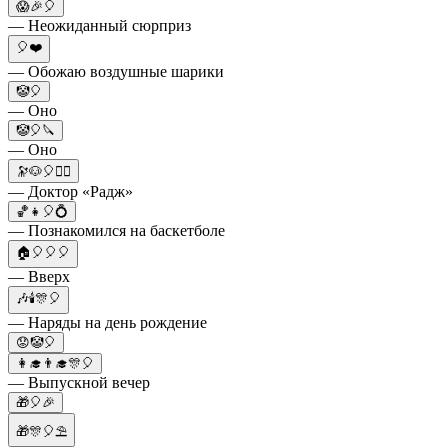
😱🎉🎈
— Неожиданный сюрприз
🎈❤️
— Обожаю воздушные шарики
🤡🎈
— Оно
🤡🎈🔪
— Оно
🔭🐶🎈👳‍♂️
— Доктор «Радж»
🏀👧🎈💍
— Познакомился на баскетболе
🏠🎈🎈🎈
— Вверх
🎶🕯🎊🎈
— Наряды на день рождение
😟🤡🎈
👩‍🎓👨‍🎓🎊🎈
— Выпускной вечер
🎁🎈🎉
🎁🎊🎈⛱