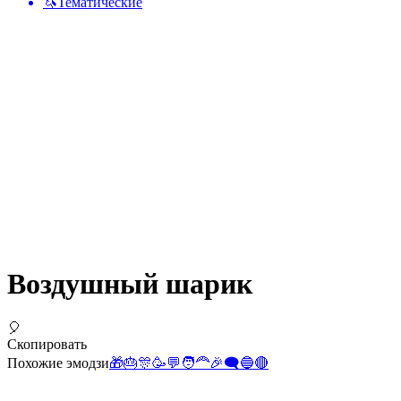
🦄
Тематические
Воздушный шарик
🎈
Скопировать
Похожие эмодзи
🎁
🎂
🎊
🥳
💬
🧑‍🦰
🎉
🗨️
🔵
🔴