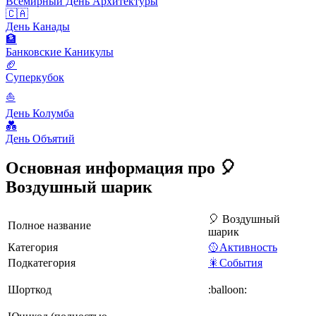
Всемирный День Архитектуры
🇨🇦
День Канады
🏦
Банковские Каникулы
🏈
Суперкубок
⛵️
День Колумба
💑
День Объятий
Основная информация про 🎈
Воздушный шарик
🎈 Воздушный
Полное название
шарик
Категория
🥎Активность
Подкатегория
🎇События
Шорткод
:balloon: