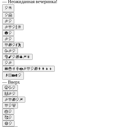
— Неожиданная вечеринка!
🎈🪅
🎈🤗
🎉🎈
🎉🎊🎈🍾🥂
🎃🎈
🎉🎈
🎊🎁🎈💃🕺
🥳🎉🎈
🎅🧨🎈🎁🎄🎆🎇
🎈🎉
🍔🍟🥤🍦🍩🎉🎊🎈🎁👨‍👩‍👧‍👦
👴🏻🏡⬆️🎈
— Вверх
🤫💦🎈
🙌🎉🎈
🎉🎊🎁🎈🎆
🎊🎈🐻
🎂🎈
🥰🎈
😄🎈