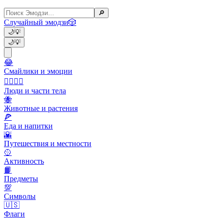
🔎
Случайный эмодзи
🎲
🌙
💡
🌙
💡
😂
Смайлики и эмоции
👩‍❤️‍💋‍👨
Люди и части тела
🐝
Животные и растения
🍕
Еда и напитки
🌇
Путешествия и местности
🥎
Активность
📙
Предметы
💯
Символы
🇺🇸
Флаги