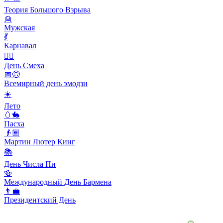
Теория Большого Взрыва
👱
Мужская
💃
Карнавал
🙆‍♂️
День Смеха
📅🙃
Всемирный день эмодзи
☀️
Лето
🥚🐇
Пасха
👴🏾
Мартин Лютер Кинг
📚
День Числа Пи
🍻
Международный День Бармена
👨‍💼
Президентский День