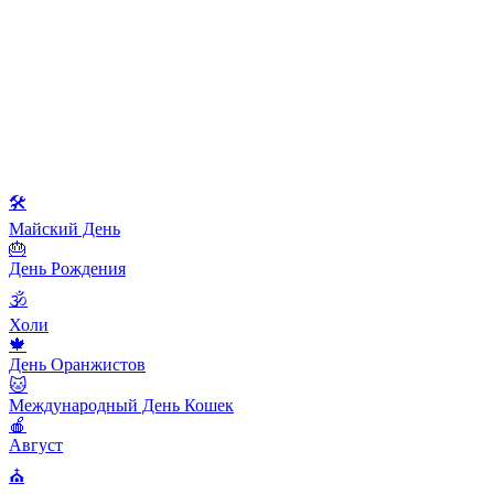
🛠
Майский День
🎂
День Рождения
🕉
Холи
🍁
День Оранжистов
🐱
Международный День Кошек
🍎
Август
⛪️