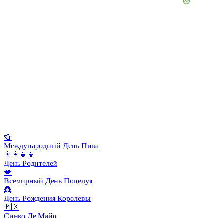
🍻
Международный День Пива
👨‍👩‍👧‍👦
День Родителей
💋
Всемирный День Поцелуя
👸
День Рождения Королевы
🇲🇽
Синко Де Майо