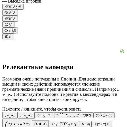
— Высадка игроков
🎉🎊🎈🍾🥂
🥳🎉🎈
🎉🎊🎈
😍🎈
🥳🎈🙌
🎁🎈
Релевантные каомодзи
Каомодзи очень популярны в Японии. Для демонстрации
эмоций и своих действий используются японские
грамматические знаки препинания и символы. Например: ｡
◕‿◕｡ ! Используйте подобный креатив в мессенджерах и в
интернете, чтобы впечатлить своих друзей.
Нажмите / кликните, чтобы скопировать
｡◕‿◕｡
。◕‿◕｡
♡´･ᴗ･`♡
*･ﾟﾟ･*:.｡..｡.:*ﾟ:*:✼✿
(♡◕ω◕♡)
༼ つ ◕ ᴗ ◕ ༽つ
(๑˙❥˙๑)
✧*｡٩(ˊᗜˋ*)و✧*｡
≽ܫ≼
✧(^ - ^)✧