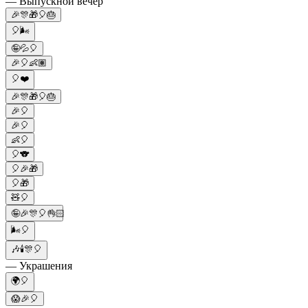
— Выпускной вечер
🎉🎊🎁🎈🎂
🎈🌬️
🤪💦🎈
🎉🎈👶🏽
🎈❤️
🎉🎊🎁🎈🎂
🎉🎈
🎉🎈
👶🎈
🎈🐨
🎈🎉🎁
🎈🎁
🧸🎈
🤪🎉🎊🎈👌🏻
🌬️🎈
🎶🕯🎊🎈
— Украшения
🌍🎈
😱🎉🎈