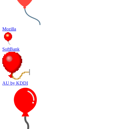
Mozilla
SoftBank
AU by KDDI