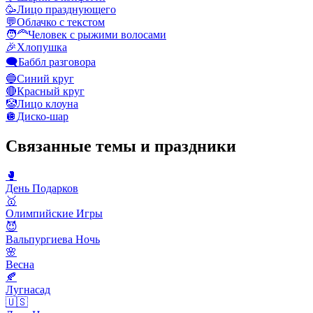
🥳
Лицо празднующего
💬
Облачко с текстом
🧑‍🦰
Человек с рыжими волосами
🎉
Хлопушка
🗨️
Баббл разговора
🔵
Синий круг
🔴
Красный круг
🤡
Лицо клоуна
🪩
Диско-шар
Связанные темы и праздники
🥊
День Подарков
🥇
Олимпийские Игры
😈
Вальпургиева Ночь
🌸
Весна
🍂
Лугнасад
🇺🇸