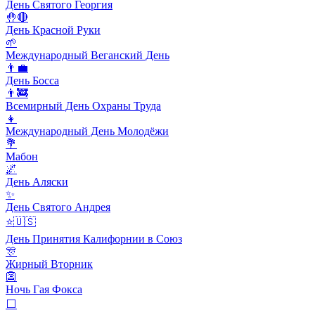
День Святого Георгия
🤚🔴
День Красной Руки
🌱
Международный Веганский День
👨‍💼
День Босса
👨‍🚒
Всемирный День Охраны Труда
👧
Международный День Молодёжи
💐
Мабон
🌌
День Аляски
✨
День Святого Андрея
⭐️🇺🇸
День Принятия Калифорнии в Союз
🎊
Жирный Вторник
👺
Ночь Гая Фокса
⬜️