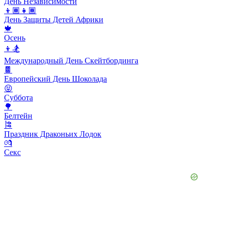
День Независимости
👦🏾👧🏾
День Защиты Детей Африки
🍁
Осень
👦🏂
Международный День Скейтбординга
🍫
Европейский День Шоколада
😝
Суббота
🌳
Белтейн
🎏
Праздник Драконьих Лодок
💏
Секс