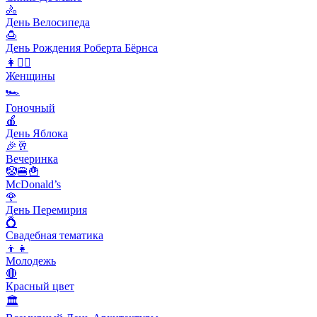
🚴
День Велосипеда
🍮
День Рождения Роберта Бёрнса
👩👱‍♀️
Женщины
🏎
Гоночный
🍎
День Яблока
🎉🥂
Вечеринка
🤡🍔🍟
McDonald’s
🌹
День Перемирия
💍
Свадебная тематика
👦👧
Молодежь
🔴
Красный цвет
🏛