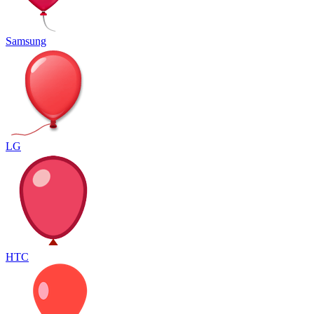
Samsung
LG
HTC