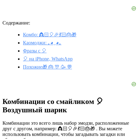
Содержание:
Комбо: 👸🏻🎈🎉💃🏻🎂🎁
Каомоджи: ｡◕‿◕｡
Фразы с 🎈
🎈 на iPhone, WhatsApp
Похожие🎁 🎂 🎊 🥳 💬
Комбинации со смайликом 🎈
Воздушный шарик
Комбинации это всего лишь набор эмодзи, расположенные
друг с другом, например: 👸🏻🎈🎉💃🏻🎂🎁 . Вы можете
использовать комбинации, чтобы загадывать загадки или