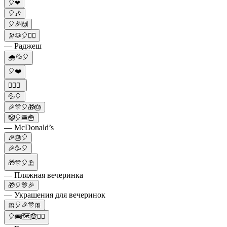
🎈❤
🎈🎶
🎈🎉🙌
🔭🐶🎈👳‍♂️
— Раджеш
🌧️💦🎈
🎈❤️
🏊‍♀️🎈
💦🎈
🎉🎊🎈🎁🎂
🤡🎈🍔🍟
— McDonald’s
🎉🎂🎈
🎉🥳🎈
🎁🎊🎈⛱
— Пляжная вечеринка
🎁🎈🎊🎉
— Украшения для вечеринок
🎀🎈🎉🎊🎀
🎈🚌🗺🧝🦹‍♂️