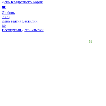
День Квадратного Корня
❤️
Любовь
🇫🇷
День взятия Бастилии
😄
Всемирный День Улыбки