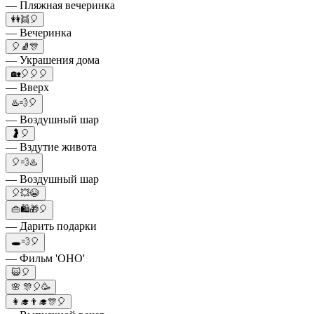
— Пляжная вечеринка
👭👯🎈
— Вечеринка
🎈🧦🎊
— Украшения дома
🏡🎈🎈🎈
— Вверх
♨️💨🎈
— Воздушный шар
🤰🎈
— Вздутие живота
🎈💨♨️
— Воздушный шар
🎈💥😭
👜🛍🎁🎈
— Дарить подарки
🕳💨🎈
— Фильм 'ОНО'
🙀🎈
🌸 🎊🎈🥳
👩‍🎓👨‍🎓🎊🎈