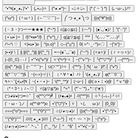
°•°٩(◕‿◕｡)°•°
(｡•̀ᴗ-)✧
(^◕.◕^)~
⋆ටᆼට⋆
(* (‘ ~ ‘) *)
(｡･ω･｡)ﾉ♡
(^ω^)
(＾ω＾)
(～￣▽￣)～
༼ つ ◕_◕ ༽つ
((o(^¥^)o))
(・３・)つーー★★★
(*~*)
c(≧◇≦c)
(-~-^)
(●’◡’●)ﾉ
°(°··°)°
( • ̀ω•́ )✧
/|\^•w•^/|\
(^v^)_/
q(≧▽≦q)
*^*
╰(⸝⸝⸝´꒳`⸝⸝⸝)╯
/ᐢ⑅ᐢ\ ♡
ヾ(•ω•`)o
^(o.o)^
◇--(^¡¡^)
0( =^･_･^)=〇
~{°¤°}~
(•-•)/ \
|| ||/(^_^)|| ||/(^_^)
⟵(๑¯◡¯๑)
(°~^)
(✧a✧)/
( ﾉ ✧ヮ✧)ﾉ
|--(©_©) - - /
•°°•\(^v^)/
✧◝(⁰▿⁰)◜✧
~(°°v°°)~
╰(*°▽°*)╯
---(*^*)---
((o(^.^)o))
(~￣³￣)~
ଘ(੭ˊ꒳ˋ)੭✧
-(^*^)-
҉*\( ‘ ω ’ )/*҉
(°v^)
§(*￣▽￣*)§
~(=-=)~/ | \
（＾∀＾●）ﾉｼ
\(◕‿◕｡)/
φ(*￣0￣)
٩̋(•᷄◟̵◞̵•᷅‧̣̥̇)’`~✧٩
~( • ~ • )~
\(*^_^*)/
(~u~)
@( o • 𝙸 •)@
^ v ^@
（*＾3＾）/～♡
ヾ(≧▽≦*)o
^=^
(*˘︶˘*).｡*♡(ᵔᴥᵔ)
(つ◕౪◕)つ━☆ﾟ
o(*^▽^*)┛
(۶●ᴗ●)۶
//(^*^)\\
⊹╰ (⌣ʟ⌣) ╯⊹!
(´・ω・`)ノ
o(*^＠^*)o
•°(^□^)°•
୧
ヽ(。ゝω·)ﾉ
(0_0)/
○==(^o^)==○
°°°(^0^)°°°
☆(ﾉ◕ヮ◕)ﾉ
((o(^~^)o))
•°(^-^)°•
°°(^0^)°°°
////(:◕‿◕:)////
(^-○-^)
୧(＾ 〰 ＾)୨
~(^з^)-
(ﾉ◕ヮ◕)⊃━☆ﾟ.*･｡ﾟ
(^._.^)ﾉ
^ . ^§°
•°°•\(`~`)/