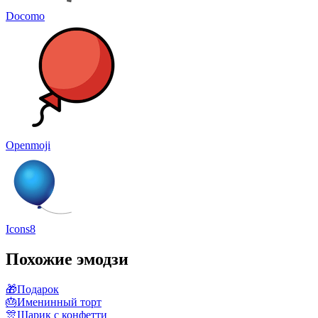
Docomo
Openmoji
Icons8
Похожие эмодзи
🎁
Подарок
🎂
Именинный торт
🎊
Шарик с конфетти