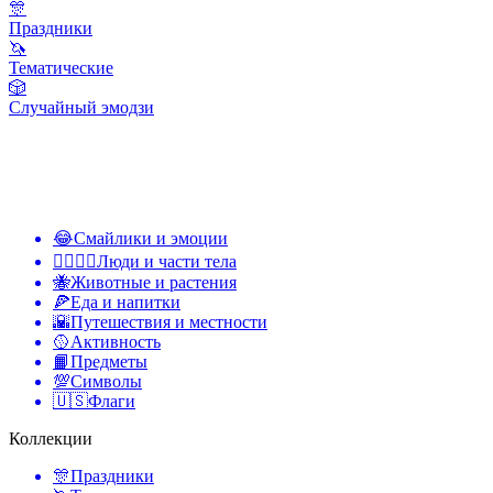
🎊
Праздники
🦄
Тематические
🎲
Случайный эмодзи
😂
Смайлики и эмоции
👩‍❤️‍💋‍👨
Люди и части тела
🐝
Животные и растения
🍕
Еда и напитки
🌇
Путешествия и местности
🥎
Активность
📙
Предметы
💯
Символы
🇺🇸
Флаги
Коллекции
🎊
Праздники