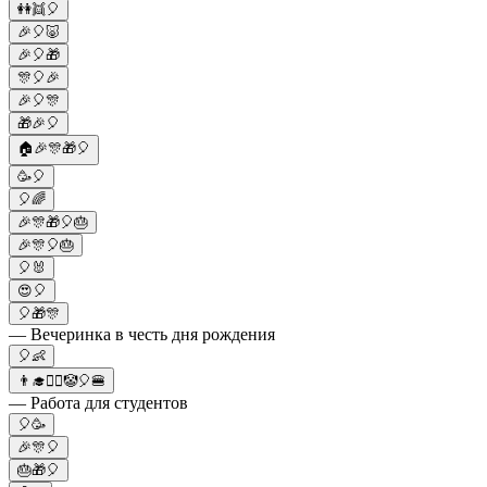
👭👯🎈
🎉🎈🐷
🎉🎈🎁
🎊🎈🎉
🎉🎈🎊
🎁🎉🎈
🏠🎉🎊🎁🎈
🥳🎈
🎈🌈
🎉🎊🎁🎈🎂
🎉🎊🎈🎂
🎈🐰
😍🎈
🎈🎁🎊
— Вечеринка в честь дня рождения
🎈👶
👨‍🎓🙋‍♀️🤡🎈🍔
— Работа для студентов
🎈🥳
🎉🎊🎈
🎂🎁🎈