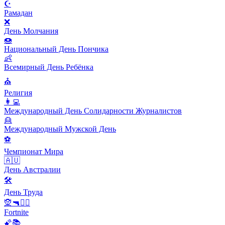
☪️
Рамадан
❌
День Молчания
🍩
Национальный День Пончика
👶
Всемирный День Ребёнка
⛪️
Религия
👩‍💻
Международный День Солидарности Журналистов
👱
Международный Мужской День
⚽️
Чемпионат Мира
🇦🇺
День Австралии
🛠
День Труда
🧝🔫🦹‍♂️
Fortnite
🌠📚