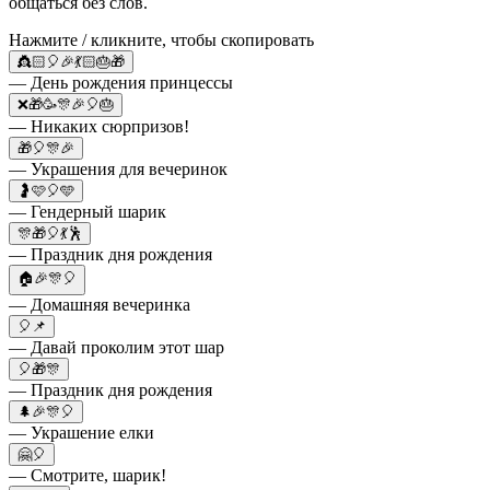
общаться без слов.
Нажмите / кликните, чтобы скопировать
👸🏻🎈🎉💃🏻🎂🎁
— День рождения принцессы
❌🎁🥳🎊🎉🎈🎂
— Никаких сюрпризов!
🎁🎈🎊🎉
— Украшения для вечеринок
🤰🩷🎈🩵
— Гендерный шарик
🎊🎁🎈💃🕺
— Праздник дня рождения
🏠🎉🎊🎈
— Домашняя вечеринка
🎈📌
— Давай проколим этот шар
🎈🎁🎊
— Праздник дня рождения
🌲🎉🎊🎈
— Украшение елки
🤗🎈
— Смотрите, шарик!