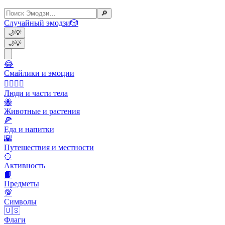
🔎
Случайный эмодзи
🎲
🌙
💡
🌙
💡
😂
Смайлики и эмоции
👩‍❤️‍💋‍👨
Люди и части тела
🐝
Животные и растения
🍕
Еда и напитки
🌇
Путешествия и местности
🥎
Активность
📙
Предметы
💯
Символы
🇺🇸
Флаги