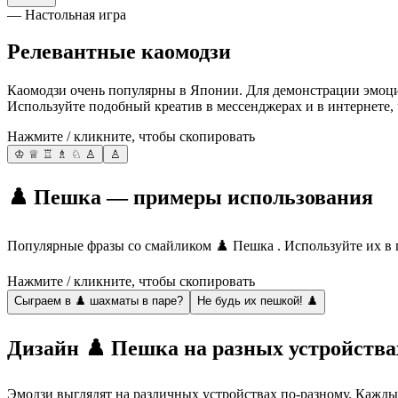
— Настольная игра
Релевантные каомодзи
Каомодзи очень популярны в Японии. Для демонстрации эмоц
Используйте подобный креатив в мессенджерах и в интернете, 
Нажмите / кликните, чтобы скопировать
♔ ♕ ♖ ♗ ♘ ♙
♙
♟️ Пешка — примеры использования
Популярные фразы со смайликом ♟️ Пешка . Используйте их в 
Нажмите / кликните, чтобы скопировать
Сыграем в ♟️ шахматы в паре?
Не будь их пешкой! ♟️
Дизайн ♟️ Пешка на разных устройства
Эмодзи выглядят на различных устройствах по-разному. Кажды