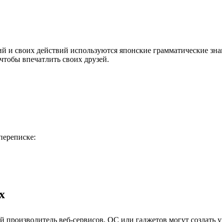
ий и своих действий используются японские грамматические з
чтобы впечатлить своих друзей.
переписке:
х
й производитель веб-сервисов, ОС или гаджетов могут создать 