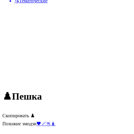
🦄
Тематические
♟️
Пешка
Скопировать ♟️
Похожие эмодзи
🖤
🪄
🪅
🪆