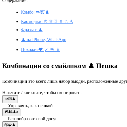
Содержание:
Комбо: 🫳🕸♟️
Каомоджи: ♔ ♕ ♖ ♗ ♘ ♙
Фразы с ♟️
♟️ на iPhone, WhatsApp
Похожие🖤 🪄 🪅 🪆
Комбинации со смайликом ♟️ Пешка
Комбинации это всего лишь набор эмодзи, расположенные друг 
Нажмите / кликните, чтобы скопировать
🫳🕸♟️
— Управлять, как пешкой
🎮🎱♟️♠️
— Разнообразьте свой досуг
🎲🧩♟️