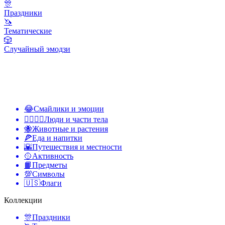
🎊
Праздники
🦄
Тематические
🎲
Случайный эмодзи
😂
Смайлики и эмоции
👩‍❤️‍💋‍👨
Люди и части тела
🐝
Животные и растения
🍕
Еда и напитки
🌇
Путешествия и местности
🥎
Активность
📙
Предметы
💯
Символы
🇺🇸
Флаги
Коллекции
🎊
Праздники