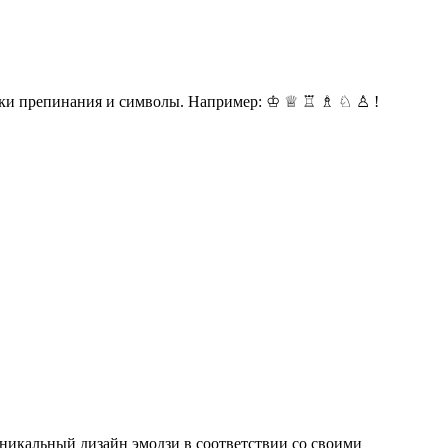
наки препинания и символы. Например: ♔ ♕ ♖ ♗ ♘ ♙ !
уникальный дизайн эмодзи в соответствии со своими