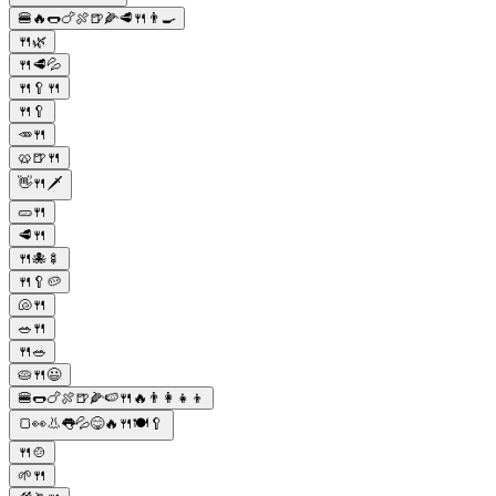
🍔🔥🌭🍗🍖🍺🌽🥩🍴👨‍🍳
🍴🌿
🍴🥩💦
🍴🥄🍴
🍴🥄
🥕🍴
🥨🍺🍴
👋🍴🗡
🥒🍴
🥩🍴
🍴🐙🍢
🍴🥄🥔
🐚🍴
🥗🍴
🍴🥗
🥧🍴😃
🍔🌭🍗🍖🍺🌽🍉🍴🔥👨‍👩‍👧‍👦
🍞👀👃👅💦😋🔥🍴🍽️🥄
🍴🍲
🌱🍴