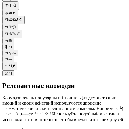
🐟🍴🍋
🌿🍛🍴
🍴🧀🌮🌶️🍅
🍴🥦💦
🍴🤺🔪🗡
🍴🍔
🐛🍴
🍴🥄🥘
🍴🥗
🍗🍴🌶️
🐚🍴
Релевантные каомодзи
Каомодзи очень популярны в Японии. Для демонстрации
эмоций и своих действий используются японские
грамматические знаки препинания и символы. Например: ╰(
´・ω・)つ──☆ *:・ﾟ✧ ! Используйте подобный креатив в
мессенджерах и в интернете, чтобы впечатлить своих друзей.