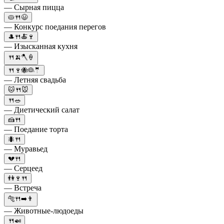
— Сырная пицца
🥧🍴😃
— Конкурс поедания перегов
🎩🍴🍝🍷
— Изысканная кухня
🍴🍌🪓🍦
🍴🍷🐝👰🤵
— Летняя свадьба
🐱🍴🐭
🍴🥗
— Диетический салат
🍰🍴
— Поедание торта
🐜🍴
— Муравьед
💔🍴
— Серцеед
👫🍷🍴
— Встреча
🐅🍴➡️👨
— Животные-людоеды
🍴🍛