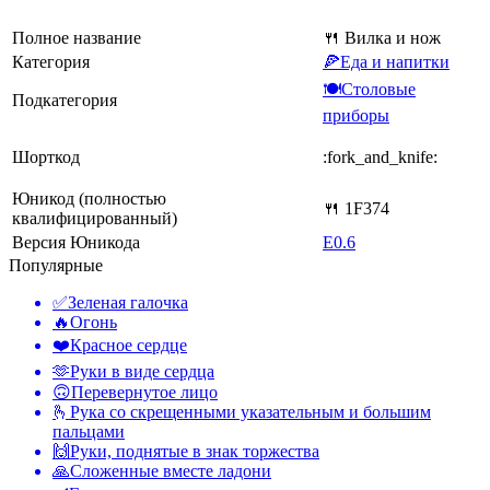
Полное название
🍴 Вилка и нож
Категория
🍕Еда и напитки
🍽Столовые
Подкатегория
приборы
Шорткод
:fork_and_knife:
Юникод (полностью
🍴 1F374
квалифицированный)
Версия Юникода
E0.6
Популярные
✅
Зеленая галочка
🔥
Огонь
❤️
Красное сердце
🫶
Руки в виде сердца
🙃
Перевернутое лицо
🫰
Рука со скрещенными указательным и большим
пальцами
🙌
Руки, поднятые в знак торжества
🙏
Сложенные вместе ладони