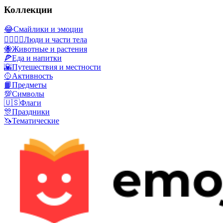
Коллекции
😂
Смайлики и эмоции
👩‍❤️‍💋‍👨
Люди и части тела
🐝
Животные и растения
🍕
Еда и напитки
🌇
Путешествия и местности
🥎
Активность
📙
Предметы
💯
Символы
🇺🇸
Флаги
🎊
Праздники
🦄
Тематические