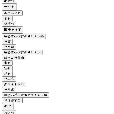
🌾🌽🍴
🦈🐟🍴
🍝👨‍🍳🍷🍴
🍷🍴
🥔🍗🍴
🏢🍽️🍴🍷🍸
🍔🍟🍺🌭🍗🍖🌽🥩🍴👨‍🍳🌅
🍴🍝
🍴🥄🍛
🍔🍟🍺🌭🍗🍖🌽🥩🍴👨‍🍳
📖👩‍🍳🍴🍲🍰
🐜🍴
🐑🍴
🦐🍴
🍴🍝💦
🌽👨‍👩‍👧‍👦🍴
🍴🥄🍝
🍔🍟🌭🍗🍖🌽🥩🍴👨‍👩‍👧‍👦🏡
🍴🍷🍝🍹🍨
🐟🍴
🍚🌿🍴