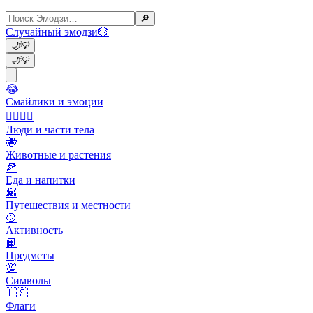
🔎
Случайный эмодзи
🎲
🌙
💡
🌙
💡
😂
Смайлики и эмоции
👩‍❤️‍💋‍👨
Люди и части тела
🐝
Животные и растения
🍕
Еда и напитки
🌇
Путешествия и местности
🥎
Активность
📙
Предметы
💯
Символы
🇺🇸
Флаги