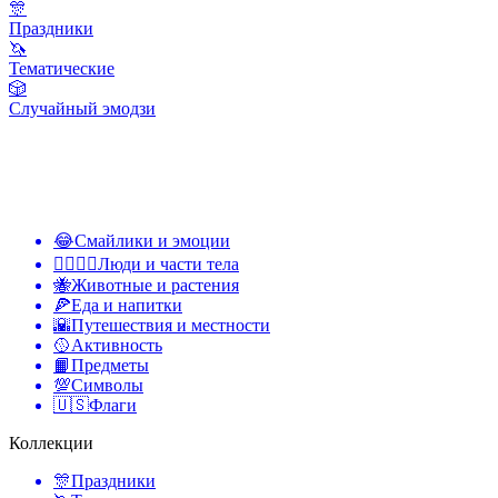
🎊
Праздники
🦄
Тематические
🎲
Случайный эмодзи
😂
Смайлики и эмоции
👩‍❤️‍💋‍👨
Люди и части тела
🐝
Животные и растения
🍕
Еда и напитки
🌇
Путешествия и местности
🥎
Активность
📙
Предметы
💯
Символы
🇺🇸
Флаги
Коллекции
🎊
Праздники