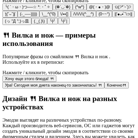
Нажмите / кликните, чтобы скопировать
╰( ´・ω・)つ──☆ *:・ﾟ✧
(❁´◡`❁)
(^w^)
@(・●・)@
ଘ(੭*ˊᵕˋ)੭
ƪ(˘⌣˘)ʃ
(-_-----)))))
\__^(°0)
\/••[]
/\/\/\/\(^__^)
(0~~°)
||’●ᴗ•́¯\⊃||
(っ °Д °;)っ皿
(._(.)\)
╰|╯
╰|╯|
🍴 Вилка и нож — примеры
использования
Популярные фразы со смайликом 🍴 Вилка и нож .
Используйте их в переписке:
Нажмите / кликните, чтобы скопировать
Хочу еще этого блюда! 🍴
Ура! Сегодня моя диета наконец-то закончилась! 🍴
Конечно🍴
Дизайн 🍴 Вилка и нож на разных
устройствах
Эмодзи выглядят на различных устройствах по-разному.
Каждый производитель веб-сервисов, ОС или гаджетов могут
создать уникальный дизайн эмодзи в соответствии со своими
фирменным стилем и видением. Здесь вы можете увидеть, как