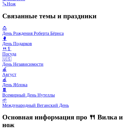
🔪
Нож
Связанные темы и праздники
🍮
День Рождения Роберта Бёрнса
🥊
День Подарков
🍴🥄
Посуда
🇺🇸
День Независимости
🍎
Август
🍎
День Яблока
🍫
Всемирный День Нутеллы
🌱
Международный Веганский День
Основная информация про 🍴 Вилка и
нож