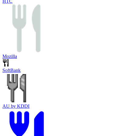
HTC
Mozilla
SoftBank
AU by KDDI