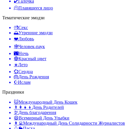
✔️
Галочка
🫠
Плавящееся лицо
Тематические эмодзи
💏
Секс
🌅
Утренние эмодзи
❤️
Любовь
🕸️
Человек-паук
🌃
Ночь
🔴
Красный цвет
☀️
Лето
💞
Сердца
🎂
День Рождения
☪️
Ислам
Праздники
🐱
Международный День Кошек
👨‍👩‍👧‍👦
День Родителей
🦃
День благодарения
😄
Всемирный День Улыбки
👩‍💻
Международный День Солидарности Журналистов
🥚🐇
Пасха