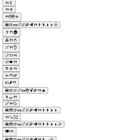
🍴🥄
🍴👊
🍴🗺👊
🍔🍺🌭🍗🍖🌽🥩🍴👨‍👩‍👧‍👦🌞
🍷🍴🏠
🍝🍴🍅
🍗🍴👌
🍗🥔🍴
🥔🍁🍴
🥦🍚🍴
🥗🍴🌿
🌮🌶️🍴
🍔🍺🍖🍗🌭🍟🍹🌽🍴🔥
👨‍🍳🍴
🍗🍴💦
🍔🍟🍺🌭🍗🍖🌽🥩🍴👨‍👩‍👧‍👦
🍴🔪🤼‍♂️
🍔🍟🍺🌭🍗🍖🌽🥩🍴👨‍👩‍👧‍👦🎉
🍽️🍴
🍔🍟🍺🌭🍗🍖🌽🥩🍴👨‍🍳🌞