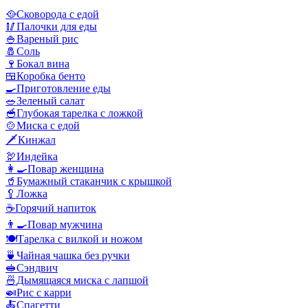
🥘
Сковорода с едой
🥢
Палочки для еды
🍚
Вареный рис
🧂
Соль
🍷
Бокал вина
🍱
Коробка бенто
🍳
Приготовление еды
🥗
Зеленый салат
🥣
Глубокая тарелка с ложкой
🍲
Миска с едой
🗡️
Кинжал
🦃
Индейка
👩‍🍳
Повар женщина
🥤
Бумажный стаканчик с крышкой
🥄
Ложка
☕
Горячий напиток
👨‍🍳
Повар мужчина
🍽️
Тарелка с вилкой и ножом
🍵
Чайная чашка без ручки
🥪
Сэндвич
🍜
Дымящаяся миска с лапшой
🍛
Рис с карри
🍝
Спагетти