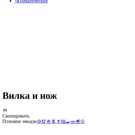
🦄
Тематические
Вилка и нож
🍴
Скопировать
Похожие эмодзи
🥘
🥢
🍚
🧂
🍷
🍱
🍳
🥗
🥣
🍲