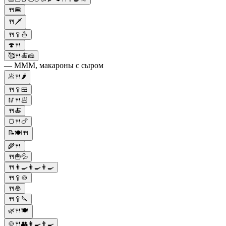
🍴🍔
🍴🗡
🍴🥄🍜
🍄🍴
🥰🍴🍝🧀
— МММ, макароны с сыром
🥟🍴🌶️
🍴🥄🍱
🥢🍴🥟
🍴🍝
🍞🍴🍗
📝🍽️🍴
🌾🍴
🍴🍟💦
🍴👨‍🍳👨‍🍳👨‍🍳
🍴🥄🍲
🍴🧆
🍴🥄🔪
🌿🍴🍽️
🍲🍴👥👩‍🍳👨‍🍳