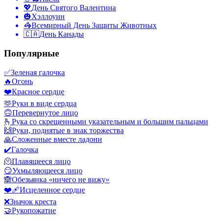
💖
День Святого Валентина
🎃
Хэллоуин
🦓
Всемирный День Защиты Животных
🇨🇦
День Канады
Популярные
✅
Зеленая галочка
🔥
Огонь
❤️
Красное сердце
🫶
Руки в виде сердца
🙃
Перевернутое лицо
🫰
Рука со скрещенными указательным и большим пальцами
🙌
Руки, поднятые в знак торжества
🙏
Сложенные вместе ладони
✔️
Галочка
🫠
Плавящееся лицо
😏
Ухмыляющееся лицо
🙈
Обезьянка «ничего не вижу»
❤️‍🩹
Исцеленное сердце
❌
Значок креста
🤝
Рукопожатие