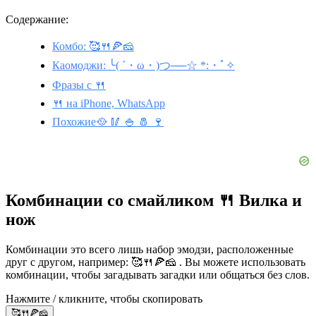
Содержание:
Комбо: 🥰🍴🍕🧀
Каомоджи: ╰( ´・ω・)つ──☆ *:・ﾟ✧
Фразы с 🍴
🍴 на iPhone, WhatsApp
Похожие🥘 🥢 🍚 🧂 🍷
Комбинации со смайликом 🍴 Вилка и
нож
Комбинации это всего лишь набор эмодзи, расположенные
друг с другом, например: 🥰🍴🍕🧀 . Вы можете использовать
комбинации, чтобы загадывать загадки или общаться без слов.
Нажмите / кликните, чтобы скопировать
🥰🍴🍕🧀