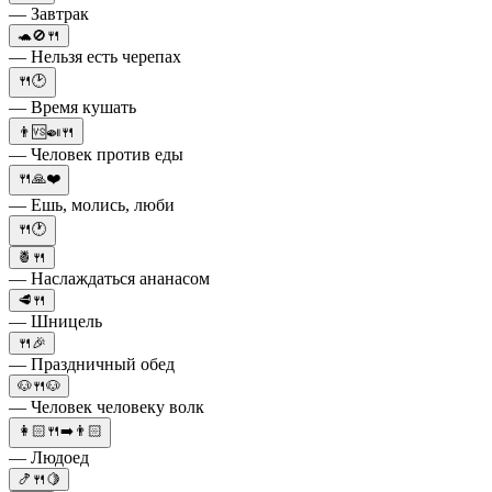
— Завтрак
🐢🚫🍴
— Нельзя есть черепах
🍴🕑
— Время кушать
👨🆚🍛🍴
— Человек против еды
🍴🙏❤️
— Ешь, молись, люби
🍴🕐
🍍🍴
— Наслаждаться ананасом
🥩🍴
— Шницель
🍴🎉
— Праздничный обед
🐶🍴🐶
— Человек человеку волк
👩🏻🍴➡️👨🏻
— Людоед
🍤🍴🍋