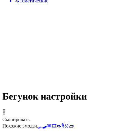
🦄
Тематические
Бегунок настройки
🎚️
Скопировать
Похожие эмодзи
🛷
🛹
🎟️
🎞️
🦟
🎙️
🥇
🧱