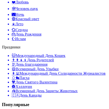
❤️
Любовь
🕸️
Человек-паук
🌃
Ночь
🔴
Красный цвет
☀️
Лето
💞
Сердца
🎂
День Рождения
☪️
Ислам
Праздники
🐱
Международный День Кошек
👨‍👩‍👧‍👦
День Родителей
🦃
День благодарения
😄
Всемирный День Улыбки
👩‍💻
Международный День Солидарности Журналистов
🥚🐇
Пасха
💖
День Святого Валентина
🎃
Хэллоуин
🦓
Всемирный День Защиты Животных
🇨🇦
День Канады
Популярные