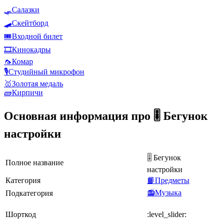
🛷
Салазки
🛹
Скейтборд
🎟️
Входной билет
🎞️
Кинокадры
🦟
Комар
🎙️
Студийный микрофон
🥇
Золотая медаль
🧱
Кирпичи
Основная информация про 🎚️ Бегунок
настройки
🎚️ Бегунок
Полное название
настройки
Категория
📙Предметы
📻Музыка
Подкатегория
Шорткод
:level_slider: