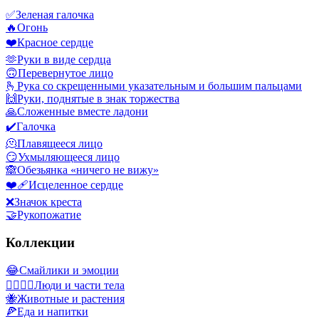
✅
Зеленая галочка
🔥
Огонь
❤️
Красное сердце
🫶
Руки в виде сердца
🙃
Перевернутое лицо
🫰
Рука со скрещенными указательным и большим пальцами
🙌
Руки, поднятые в знак торжества
🙏
Сложенные вместе ладони
✔️
Галочка
🫠
Плавящееся лицо
😏
Ухмыляющееся лицо
🙈
Обезьянка «ничего не вижу»
❤️‍🩹
Исцеленное сердце
❌
Значок креста
🤝
Рукопожатие
Коллекции
😂
Смайлики и эмоции
👩‍❤️‍💋‍👨
Люди и части тела
🐝
Животные и растения
🍕
Еда и напитки