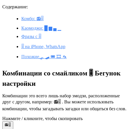
Содержание:
Комбо: 📻🎚️
Каомоджи: █ ▆ ▄ ▁
Фразы с 🎚️
🎚️ на iPhone, WhatsApp
Похожие🛷 🛹 🎟️ 🎞️ 🦟
Комбинации со смайликом 🎚️ Бегунок
настройки
Комбинации это всего лишь набор эмодзи, расположенные
друг с другом, например: 📻🎚️ . Вы можете использовать
комбинации, чтобы загадывать загадки или общаться без слов.
Нажмите / кликните, чтобы скопировать
📻🎚️