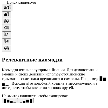
— Поиск радиоволн
📻🎙️🎚️
🎛️🎚️
🎚️🎧
🎧🎚️
🎚️🎵
🎚️🔊
🎧🎚️
Релевантные каомодзи
Каомодзи очень популярны в Японии. Для демонстрации
эмоций и своих действий используются японские
грамматические знаки препинания и символы. Например: █ ▆
▄ ▁ ! Используйте подобный креатив в мессенджерах и в
интернете, чтобы впечатлить своих друзей.
Нажмите / кликните, чтобы скопировать
█ ▆ ▄ ▁
▁ ▄ ▆ █