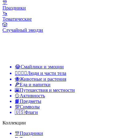
🎊
Праздники
🦄
Тематические
🎲
Случайный эмодзи
😂
Смайлики и эмоции
👩‍❤️‍💋‍👨
Люди и части тела
🐝
Животные и растения
🍕
Еда и напитки
🌇
Путешествия и местности
🥎
Активность
📙
Предметы
💯
Символы
🇺🇸
Флаги
Коллекции
🎊
Праздники