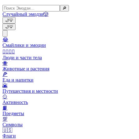
🔎
Случайный эмодзи
🎲
🌙
💡
🌙
💡
😂
Смайлики и эмоции
👩‍❤️‍💋‍👨
Люди и части тела
🐝
Животные и растения
🍕
Еда и напитки
🌇
Путешествия и местности
🥎
Активность
📙
Предметы
💯
Символы
🇺🇸
Флаги