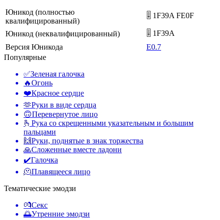
Юникод (полностью
🎚️ 1F39A FE0F
квалифицированный)
🎚 1F39A
Юникод (неквалифицированный)
Версия Юникода
E0.7
Популярные
✅
Зеленая галочка
🔥
Огонь
❤️
Красное сердце
🫶
Руки в виде сердца
🙃
Перевернутое лицо
🫰
Рука со скрещенными указательным и большим
пальцами
🙌
Руки, поднятые в знак торжества
🙏
Сложенные вместе ладони
✔️
Галочка
🫠
Плавящееся лицо
Тематические эмодзи
💏
Секс
🌅
Утренние эмодзи