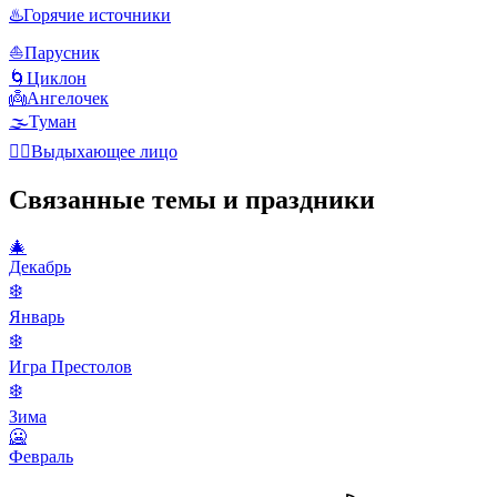
♨️
Горячие источники
⛵
Парусник
🌀
Циклон
👼
Ангелочек
🌫️
Туман
😮‍💨
Выдыхающее лицо
Связанные темы и праздники
🎄
Декабрь
❄️
Январь
❄️
Игра Престолов
❄️
Зима
🥶
Февраль