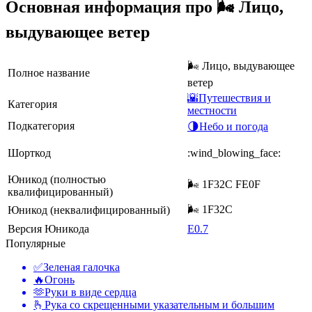
Основная информация про 🌬️ Лицо,
выдувающее ветер
🌬️ Лицо, выдувающее
Полное название
ветер
🌇Путешествия и
Категория
местности
Подкатегория
🌗Небо и погода
Шорткод
:wind_blowing_face:
Юникод (полностью
🌬️ 1F32C FE0F
квалифицированный)
🌬 1F32C
Юникод (неквалифицированный)
Версия Юникода
E0.7
Популярные
✅
Зеленая галочка
🔥
Огонь
🫶
Руки в виде сердца
🫰
Рука со скрещенными указательным и большим