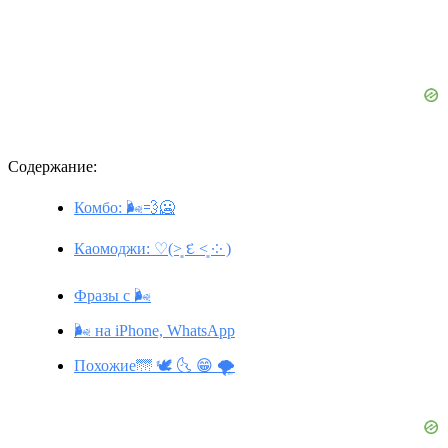
Содержание:
Комбо: 🌬️💨🥶
Каомоджи: ♡(˃͈ દ ˂͈ ༶ )
Фразы с 🌬️
🌬️ на iPhone, WhatsApp
Похожие🌁 🕊️ 🌜 😁 🌪️