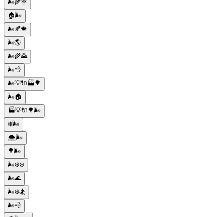
🌬️🌾🌞
🏠🌬️
🌬️🍂🍁
🌬️🌎
🌬️🌾🌄
🌬️💨
🌬️💡🔌🏭🌳
🌬️🏠
🏭💡🔌🌳🌬️
❄️🌬️
🌨️🌬️
🌳🌬️
🌬️❄️❄️
🌬️🌊
🌬️❄️🏂
🌬️💨