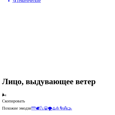
🦄
Тематические
Лицо, выдувающее ветер
🌬️
Скопировать
Похожие эмодзи
🌁
🕊️
🌜
😁
🌪️
♨️
⛵
🌀
👼
🌫️