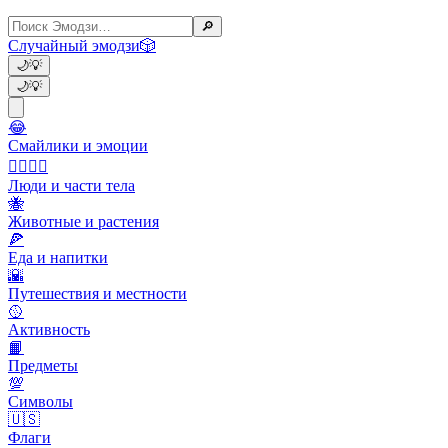
🔎
Случайный эмодзи
🎲
🌙
💡
🌙
💡
😂
Смайлики и эмоции
👩‍❤️‍💋‍👨
Люди и части тела
🐝
Животные и растения
🍕
Еда и напитки
🌇
Путешествия и местности
🥎
Активность
📙
Предметы
💯
Символы
🇺🇸
Флаги