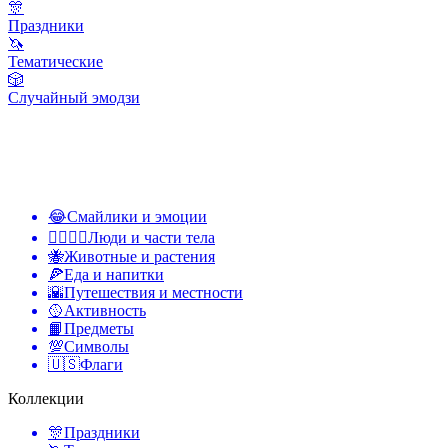
🎊
Праздники
🦄
Тематические
🎲
Случайный эмодзи
😂
Смайлики и эмоции
👩‍❤️‍💋‍👨
Люди и части тела
🐝
Животные и растения
🍕
Еда и напитки
🌇
Путешествия и местности
🥎
Активность
📙
Предметы
💯
Символы
🇺🇸
Флаги
Коллекции
🎊
Праздники