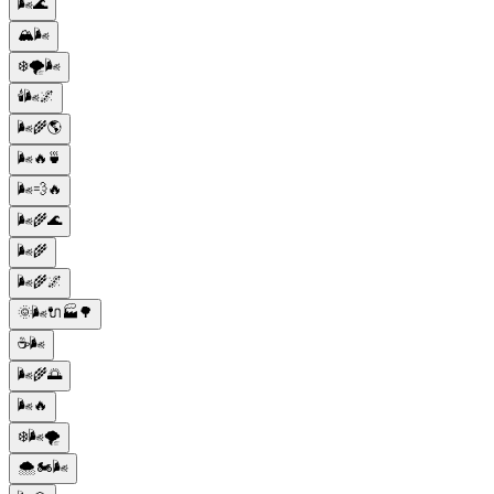
🌬️🌊
🏔️🌬️
❄️🌪️🌬️
🕯️🌬️🌌
🌬️🌾🌎
🌬️🔥🍵
🌬️💨🔥
🌬️🌾🌊
🌬️🌾
🌬️🌾🌌
🌞🌬️🔌🏭🌳
☕️🌬️
🌬️🌾🌅
🌬️🔥
❄️🌬️🌪️
🌨️🏍️🌬️