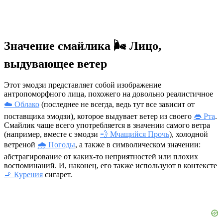
Значение смайлика 🌬️ Лицо,
выдувающее ветер
Этот эмодзи представляет собой изображение
антропоморфного лица, похожего на довольно реалистичное
☁️ Облако
(последнее не всегда, ведь тут все зависит от
поставщика эмодзи), которое выдувает ветер из своего
👄 Рта
.
Смайлик чаще всего употребляется в значении самого ветра
(например, вместе с эмодзи
💨 Мчащийся Прочь
), холодной
ветреной
🌧 Погоды
, а также в символическом значении:
абстрагирование от каких-то неприятностей или плохих
воспоминаний. И, наконец, его также используют в контексте
🚬 Курения
сигарет.