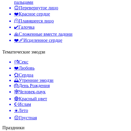
пальцами
🙃
Перевернутое лицо
❤️
Красное сердце
🫠
Плавящееся лицо
✔️
Галочка
🙏
Сложенные вместе ладони
❤️‍🩹
Исцеленное сердце
Тематические эмодзи
💏
Секс
❤️
Любовь
💞
Сердца
🌅
Утренние эмодзи
🎂
День Рождения
🕸️
Человек-паук
🔴
Красный цвет
☪️
Ислам
☀️
Лето
😔
Грустная
Праздники