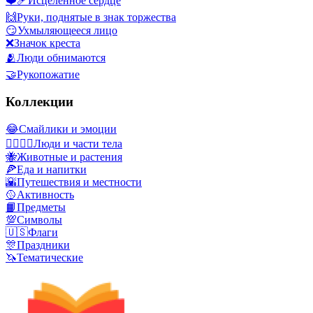
❤️‍🩹
Исцеленное сердце
🙌
Руки, поднятые в знак торжества
😏
Ухмыляющееся лицо
❌
Значок креста
🫂
Люди обнимаются
🤝
Рукопожатие
Коллекции
😂
Смайлики и эмоции
👩‍❤️‍💋‍👨
Люди и части тела
🐝
Животные и растения
🍕
Еда и напитки
🌇
Путешествия и местности
🥎
Активность
📙
Предметы
💯
Символы
🇺🇸
Флаги
🎊
Праздники
🦄
Тематические