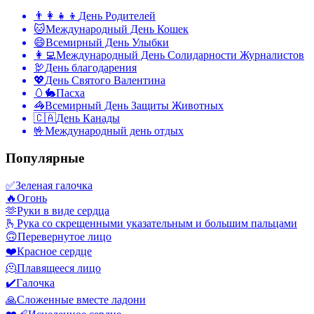
👨‍👩‍👧‍👦
День Родителей
🐱
Международный День Кошек
😄
Всемирный День Улыбки
👩‍💻
Международный День Солидарности Журналистов
🦃
День благодарения
💖
День Святого Валентина
🥚🐇
Пасха
🦓
Всемирный День Защиты Животных
🇨🇦
День Канады
🤟
Международный день отдых
Популярные
✅
Зеленая галочка
🔥
Огонь
🫶
Руки в виде сердца
🫰
Рука со скрещенными указательным и большим пальцами
🙃
Перевернутое лицо
❤️
Красное сердце
🫠
Плавящееся лицо
✔️
Галочка
🙏
Сложенные вместе ладони