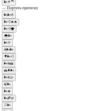
🌬️👨‍🦱
— Портить прическу
🌬️🌬️⛵
🌬️💨🔥🔥
🌬️💨🌪️
🌨️🌬️
🌬️🌞
❄️🌬️🌬️
🌳🌬️💨
🌬️❄️🌅
🌅🌲🌬️
🌬️❄️🌫️
🍃🌬️
🌬️🔥
🌬️🌾🌿
🎈🌬️