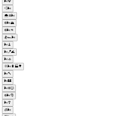
🌬️💎
💨🌬️
🌨️❄️🌬️
❄️🌬️🏔️
❄️🌬️👊
🏂🏎️🌬️
🌬️🧹
🌬️🪁🌊
🌬️🚣
🌞🌬️🔋🏭🌳
🌬️🔨
🌬️🏰
🌬️❄️🐺
❄️🌬️🎅
🌬️🎐
🧊🌬️