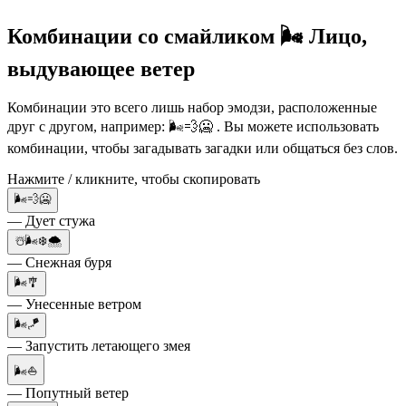
Комбинации со смайликом 🌬️ Лицо,
выдувающее ветер
Комбинации это всего лишь набор эмодзи, расположенные
друг с другом, например: 🌬️💨🥶 . Вы можете использовать
комбинации, чтобы загадывать загадки или общаться без слов.
Нажмите / кликните, чтобы скопировать
🌬️💨🥶
— Дует стужа
☃️🌬️❄️🌨️
— Снежная буря
🌬️🎐
— Унесенные ветром
🌬️🪁
— Запустить летающего змея
🌬️⛵
— Попутный ветер