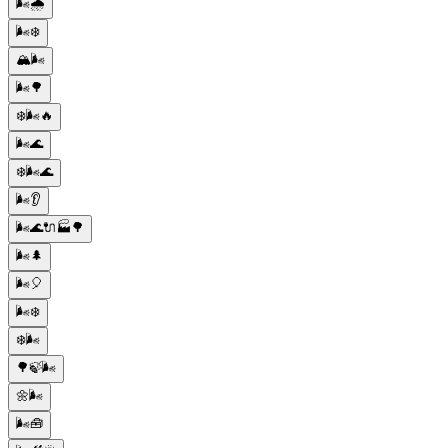
🌬️🌧️
🌬️❄️
🏔️🌬️
🌬️🌳
❄️🌬️🔥
🌬️🌊
❄️🌬️🌊
🌬️👂
🌬️🌊🔌🏭🌳
🌬️🌲
🌬️🎈
🌬️❄️
❄️🌬️
🌳🍃🌬️
🌼🌬️
🌬️🧰