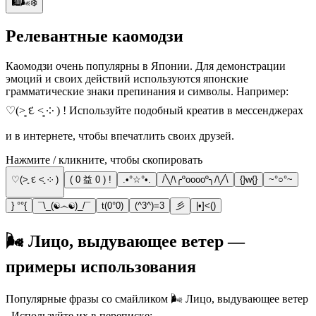
🛍️🌬️❄️
Релевантные каомодзи
Каомодзи очень популярны в Японии. Для демонстрации
эмоций и своих действий используются японские
грамматические знаки препинания и символы. Например:
♡(˃͈ દ ˂͈ ༶ ) ! Используйте подобный креатив в мессенджерах
и в интернете, чтобы впечатлить своих друзей.
Нажмите / кликните, чтобы скопировать
♡(˃͈ દ ˂͈ ༶ )
( 0 益 0 ) !
.•°☆°•.
/╲/\╭ºooooº╮/\╱\
{}w{}
~°○°~
} °°{
¯\_(☯෴☯)_/¯
t(0°0)
(^3^)=3
彡
|•]<()
🌬️ Лицо, выдувающее ветер —
примеры использования
Популярные фразы со смайликом 🌬️ Лицо, выдувающее ветер
. Используйте их в переписке: