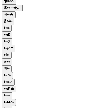
🌪️🌬️🌫️
🌍🌬️💨🌪️🌫️
❄️🌬️🌨️
🌡️🔥🌬️
🌬️❄️
🌬️👻
🌬️🧊
🌬️🌾🌳
❄️🌬️
🌿🌬️
❄️🌬️
🌬️🌫️
🌬️❄️🎿
🌬️🌾🏭
🌬️👀
🌬️🏰🌫️