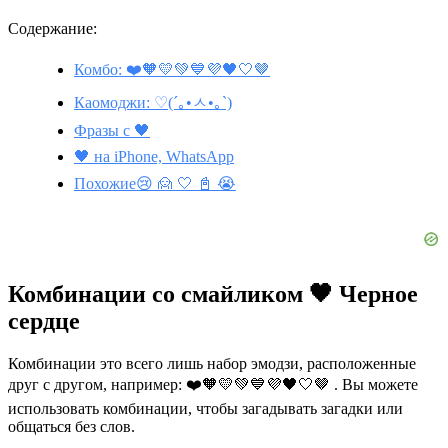
Содержание:
Комбо: ❤️🧡💛💚💙💜🖤🤍🤎
Каомоджи: ♡(´｡•ㅅ•｡`)
Фразы с 🖤
🖤 на iPhone, WhatsApp
Похожие😢 🙍 🤍 📓 😭
Комбинации со смайликом 🖤 Черное
сердце
Комбинации это всего лишь набор эмодзи, расположенные
друг с другом, например: ❤️🧡💛💚💙💜🖤🤍🤎 . Вы можете
использовать комбинации, чтобы загадывать загадки или
общаться без слов.