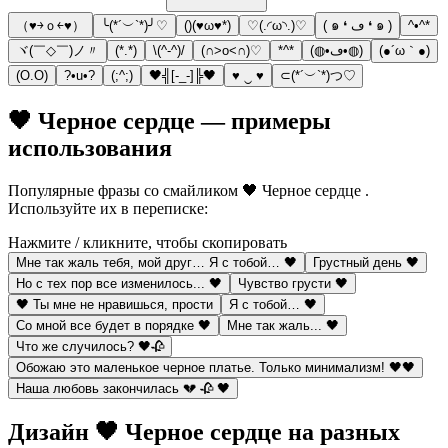
（♥￫ｏ￩♥）
╰(*´︶`*)╯♡
()(♥ω♥*)
♡(.◜ω◝.)♡
( ๑ ❛ ڡ ❛ ๑ )
^•^*
ヾ(￣◇￣)ノ〃
(*.*)
\(^-^)/
(∩˃o˂∩)♡
*^*
(◍•ڡ•◍)
(●´ω｀●)
(O.O)
?•u•?
(;^;)
🖤╣[-_-]╠🖤
♥ ‿ ♥
⊂(*´︶`*)つ♡︎
🖤 Черное сердце — примеры
использования
Популярные фразы со смайликом 🖤 Черное сердце .
Используйте их в переписке:
Нажмите / кликните, чтобы скопировать
Мне так жаль тебя, мой друг… Я с тобой… 🖤
Грустный день 🖤
Но с тех пор все изменилось... 🖤
Чувство грусти 🖤
🖤 Ты мне не нравишься, прости
Я с тобой… 🖤
Со мной все будет в порядке 🖤
Мне так жаль... 🖤
Что же случилось? 🖤🥀
Обожаю это маленькое черное платье. Только минимализм! 🖤🖤
Наша любовь закончилась 💔 🥀 🖤
Дизайн 🖤 Черное сердце на разных