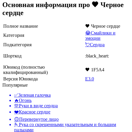
Основная информация про 🖤 Черное
сердце
Полное название
🖤 Черное сердце
😂Смайлики и
Категория
эмоции
Подкатегория
💘Сердца
Шорткод
:black_heart:
Юникод (полностью
🖤 1F5A4
квалифицированный)
Версия Юникода
E3.0
Популярные
✅
Зеленая галочка
🔥
Огонь
🫶
Руки в виде сердца
❤️
Красное сердце
🙃
Перевернутое лицо
🫰
Рука со скрещенными указательным и большим
пальцами