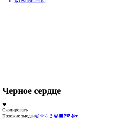
🦄
Тематические
Черное сердце
🖤
Скопировать
Похожие эмодзи
😢
🙍
🤍
📓
😭
⬛
❓
🧡
🥀
♥️