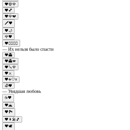
🖤💀🌹
🖤💕
🖤🌹💔
🖍️🖤
🖤🌙
🌹🖤
🖤👨‍✈️👩‍✈️
— Их нельзя было спасти
🖤👻
🖤👻💋
🖤🔪🌹
🖤⚔️
🖤➕🤍🟰
🥀🖤
— Увядшая любовь
☕️🖤
🖤🌋
🖤🏞️
🖤👩‍🎤🎵
🖤🕊️