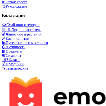
❌
Значок креста
🤝
Рукопожатие
Коллекции
😂
Смайлики и эмоции
👩‍❤️‍💋‍👨
Люди и части тела
🐝
Животные и растения
🍕
Еда и напитки
🌇
Путешествия и местности
🥎
Активность
📙
Предметы
💯
Символы
🇺🇸
Флаги
🎊
Праздники
🦄
Тематические