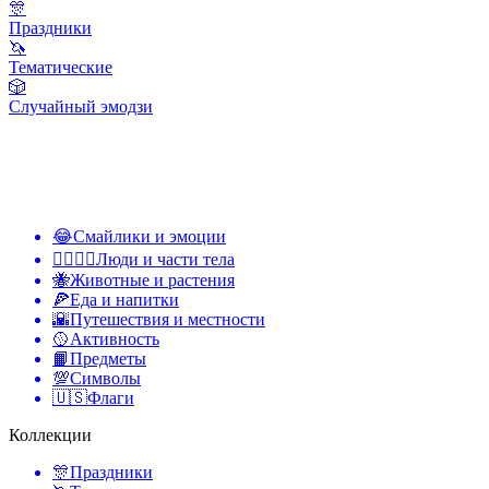
🎊
Праздники
🦄
Тематические
🎲
Случайный эмодзи
😂
Смайлики и эмоции
👩‍❤️‍💋‍👨
Люди и части тела
🐝
Животные и растения
🍕
Еда и напитки
🌇
Путешествия и местности
🥎
Активность
📙
Предметы
💯
Символы
🇺🇸
Флаги
Коллекции
🎊
Праздники