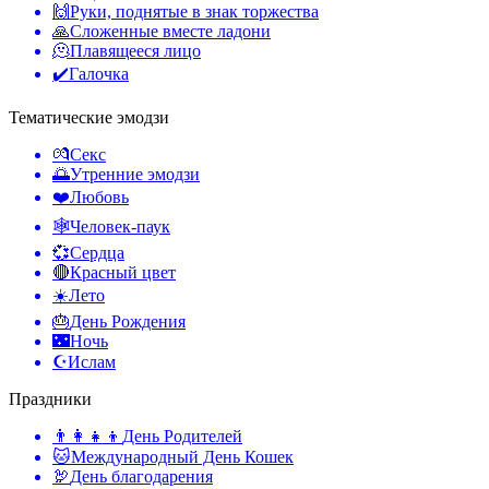
🙌
Руки, поднятые в знак торжества
🙏
Сложенные вместе ладони
🫠
Плавящееся лицо
✔️
Галочка
Тематические эмодзи
💏
Секс
🌅
Утренние эмодзи
❤️
Любовь
🕸️
Человек-паук
💞
Сердца
🔴
Красный цвет
☀️
Лето
🎂
День Рождения
🌃
Ночь
☪️
Ислам
Праздники
👨‍👩‍👧‍👦
День Родителей
🐱
Международный День Кошек
🦃
День благодарения