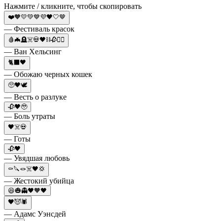
Нажмите / кликните, чтобы скопировать
❤️🧡💛💚💙💜🖤🤍🤎
— Фестиваль красок
🩸🦇🪦☠️💀🖤⛓️🥀🧛‍♀️
— Ван Хельсинг
🐈‍⬛🖤
— Обожаю черных кошек
🥺🖤🕊️
— Весть о разлуке
🥀🖤🥹
— Боль утраты
🖤☠️💀
— Готы
🥀🖤
— Увядшая любовь
⚰️🔪🪢☠️🖤💢
— Жестокий убийца
😆🎃👻🖤🧡🖤
🖤😈🕷️
— Адамс Уэнсдей