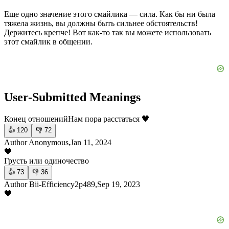
Еще одно значение этого смайлика — сила. Как бы ни была
тяжела жизнь, вы должны быть сильнее обстоятельств!
Держитесь крепче! Вот как-то так вы можете использовать
этот смайлик в общении.
User-Submitted Meanings
Конец отношений
Нам пора расстаться 🖤
👍
120
👎
72
Author Anonymous,Jan 11, 2024
🖤
Грусть или одиночество
👍
73
👎
36
Author Bii-Efficiency2p489,Sep 19, 2023
🖤