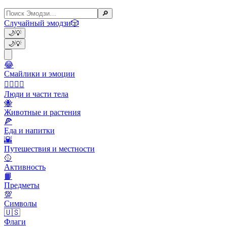
🔎
Случайный эмодзи
🎲
🌙
💡
🌙
💡
😂
Смайлики и эмоции
👩‍❤️‍💋‍👨
Люди и части тела
🐝
Животные и растения
🍕
Еда и напитки
🌇
Путешествия и местности
🥎
Активность
📙
Предметы
💯
Символы
🇺🇸
Флаги