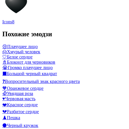
Icons8
Похожие эмодзи
😢
Плачущее лицо
🙍
Хмурый человек
🤍
Белое сердце
📓
Блокнот для черновиков
😭
Громко плачущее лицо
⬛
Большой черный квадрат
❓
Вопросительный знак красного цвета
🧡
Оранжевое сердце
🥀
Увядшая роза
♥️
Червовая масть
❤️
Красное сердце
💔
Разбитое сердце
♟️
Пешка
⚫
Черный кружок