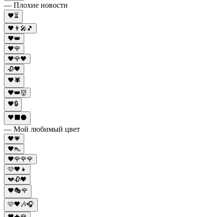
— Плохие новости
🖤⏳
🖤👨‍🎤🎵
🖤👑
🖤🌹
🖤🌹🖤
🥀🖤
🖤🕷️
🖤👑👹
🖤🔒
🖤⬛⚫
— Мой любимый цвет
🖤💗
🖤👠
🖤🌹🌹🌹
🩷🖤👧
💔🥀🖤
🖤🎭🌹
🩷🖤🎶🎧
🖤🦇🌹