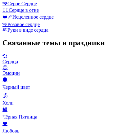
🩶
Серое Сердце
❤️‍🔥
Сердце в огне
❤️‍🩹
Исцеленное сердце
🩷
Розовое сердце
🫶
Руки в виде сердца
Связанные темы и праздники
💞
Сердца
🙃
Эмоции
⚫
Черный цвет
🕉
Холи
🛍
Чёрная Пятница
❤️
Любовь