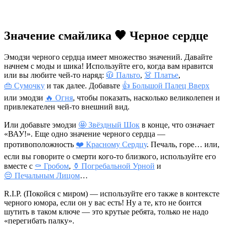
Значение смайлика 🖤 Черное сердце
Эмодзи черного сердца имеет множество значений. Давайте
начнем с моды и шика! Используйте его, когда вам нравится
или вы любите чей-то наряд:
🧥 Пальто
,
👗 Платье
,
👜 Сумочку
и так далее. Добавьте
👍 Большой Палец Вверх
или эмодзи
🔥 Огня
, чтобы показать, насколько великолепен и
привлекателен чей-то внешний вид.
Или добавьте эмодзи
🤩 Звёздный Шок
в конце, что означает
«ВАУ!». Еще одно значение черного сердца —
противоположность
❤️ Красному Сердцу
. Печаль, горе… или,
если вы говорите о смерти кого-то близкого, используйте его
вместе с
⚰️ Гробом
,
⚱️ Погребальной Урной
и
😔 Печальным Лицом
…
R.I.P. (Покойся с миром) — используйте его также в контексте
черного юмора, если он у вас есть! Ну а те, кто не боится
шутить в таком ключе — это крутые ребята, только не надо
«перегибать палку».