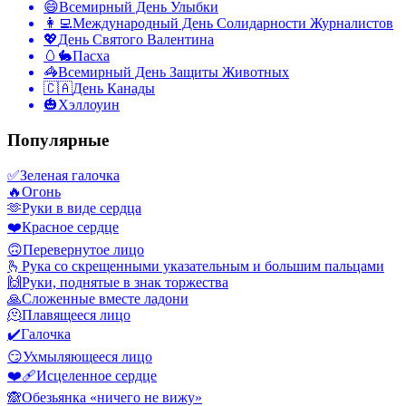
😄
Всемирный День Улыбки
👩‍💻
Международный День Солидарности Журналистов
💖
День Святого Валентина
🥚🐇
Пасха
🦓
Всемирный День Защиты Животных
🇨🇦
День Канады
🎃
Хэллоуин
Популярные
✅
Зеленая галочка
🔥
Огонь
🫶
Руки в виде сердца
❤️
Красное сердце
🙃
Перевернутое лицо
🫰
Рука со скрещенными указательным и большим пальцами
🙌
Руки, поднятые в знак торжества
🙏
Сложенные вместе ладони
🫠
Плавящееся лицо
✔️
Галочка
😏
Ухмыляющееся лицо
❤️‍🩹
Исцеленное сердце
🙈
Обезьянка «ничего не вижу»