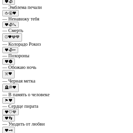
🖤🥀
— Эмблема печали
🖕🤬🖤
— Ненавижу тебя
🖤🥀🔪
— Смерть
⚾🖤🩶💙
— Колорадо Рокиз
🖤🥀⚰️
— Похороны
🖤🌚
— Обожаю ночь
☠️🖤
— Черная метка
🪦💭🖤
— В память о человеке
🏴🖤
— Сердце пирата
🖤🤍💙
🖤👣
— Уходить от любви
🖤🗝