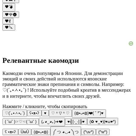
🖤💣
🖤🌹🌚
🖤💃
🖤🔪
Релевантные каомодзи
Каомодзи очень популярны в Японии. Для демонстрации
эмоций и своих действий используются японские
грамматические знаки препинания и символы. Например:
♡(´｡•ㅅ•｡`) ! Используйте подобный креатив в мессенджерах
и в интернете, чтобы впечатлить своих друзей.
Нажмите / кликните, чтобы скопировать
♡(´｡•ㅅ•｡`)
ʕ•ᴥ•ʔ
♥
♡＾▽＾♡
(◍•ᴗ•◍)❤️( ˘ ³˘)♥
( ˘ω˘ )☞♡☜( ˘ω˘ )
(｡◕‿◕｡)➜❤️
♥╣[-_-]╠♥
(✿ ♥‿♥)(♥ω♥*)
ʕ •ᴥ•ʔ
ÙwÚ
(◍•ᴗ•◍)
༼ つ ◕◡◕ ༽つ
(^uv*)
(^w^)