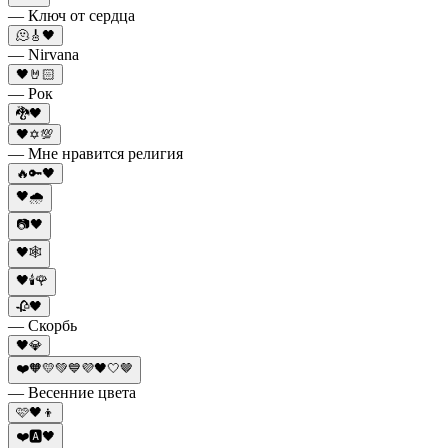
— Ключ от сердца
🫠🎸🖤
— Nirvana
🖤🤘🏻
— Рок
🐉🖤
🖤✡️💯
— Мне нравится религия
🔥🔑🖤
🖤🌧
📷🖤
🖤🕸️
🖤🕯️🌹
🥀🖤
— Скорбь
🖤💎
❤️🧡💛💚💙💜🖤🤍🤎
— Весенние цвета
🩷🖤👦
❤️🅰️🖤