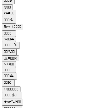
🕵️‍♂️👀🔒
🤨🕵️‍♂️
🕶️👥🕵️‍♂️
🕵️‍♂️💼💰
📚👀🔍🕵️‍♂️🕵️‍♀️
🕵️‍♂️🔎🚪
🔫🕵️‍♂️💼
🕵️‍♂️🔎🕵️‍♀️🔍
🕵️‍♂️🔍🕵️‍♀️
🦶🔎🕵️‍♂️🦧
🔪💀🕵️‍♂️
🕵️‍♂️🔪🌃
🕵️‍♂️🔎🕰️
🕵️‍♂️🔒🚪
📜👨‍⚖️👩‍⚖️🕵️‍♂️
🕵️‍♂️🔫🚗💰👑
🐠🐟🔍🔎🕵️‍♂️