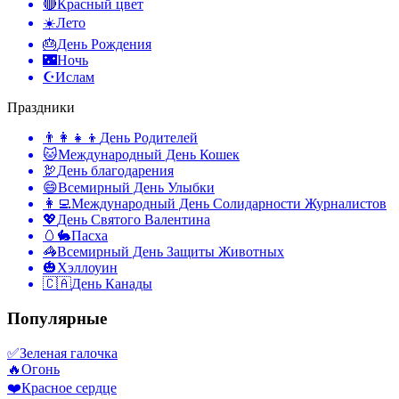
🔴
Красный цвет
☀️
Лето
🎂
День Рождения
🌃
Ночь
☪️
Ислам
Праздники
👨‍👩‍👧‍👦
День Родителей
🐱
Международный День Кошек
🦃
День благодарения
😄
Всемирный День Улыбки
👩‍💻
Международный День Солидарности Журналистов
💖
День Святого Валентина
🥚🐇
Пасха
🦓
Всемирный День Защиты Животных
🎃
Хэллоуин
🇨🇦
День Канады
Популярные
✅
Зеленая галочка
🔥
Огонь
❤️
Красное сердце