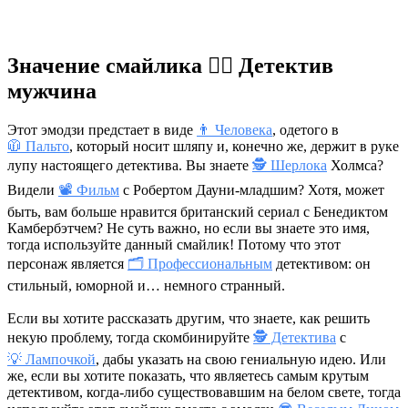
Значение смайлика 🕵️‍♂️ Детектив
мужчина
Этот эмодзи предстает в виде
👨 Человека
, одетого в
🧥 Пальто
, который носит шляпу и, конечно же, держит в руке
лупу настоящего детектива. Вы знаете
🕵️ Шерлока
Холмса?
Видели
📽 Фильм
с Робертом Дауни-младшим? Хотя, может
быть, вам больше нравится британский сериал с Бенедиктом
Камбербэтчем? Не суть важно, но если вы знаете это имя,
тогда используйте данный смайлик! Потому что этот
персонаж является
🗂 Профессиональным
детективом: он
стильный, юморной и… немного странный.
Если вы хотите рассказать другим, что знаете, как решить
некую проблему, тогда скомбинируйте
🕵️ Детектива
с
💡 Лампочкой
, дабы указать на свою гениальную идею. Или
же, если вы хотите показать, что являетесь самым крутым
детективом, когда-либо существовавшим на белом свете, тогда