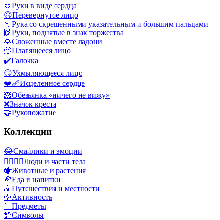
🫶
Руки в виде сердца
🙃
Перевернутое лицо
🫰
Рука со скрещенными указательным и большим пальцами
🙌
Руки, поднятые в знак торжества
🙏
Сложенные вместе ладони
🫠
Плавящееся лицо
✔️
Галочка
😏
Ухмыляющееся лицо
❤️‍🩹
Исцеленное сердце
🙈
Обезьянка «ничего не вижу»
❌
Значок креста
🤝
Рукопожатие
Коллекции
😂
Смайлики и эмоции
👩‍❤️‍💋‍👨
Люди и части тела
🐝
Животные и растения
🍕
Еда и напитки
🌇
Путешествия и местности
🥎
Активность
📙
Предметы
💯
Символы