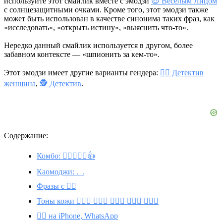
используйте этот смайлик вместе с эмодзи
😎 Веселым Лицом
с солнцезащитными очками. Кроме того, этот эмодзи также
может быть использован в качестве синонима таких фраз, как
«исследовать», «открыть истину», «выяснить что-то».
Нередко данный смайлик используется в другом, более
забавном контексте — «шпионить за кем-то».
Этот эмодзи имеет другие варианты гендера:
🕵️‍♀️ Детектив
женщина
,
🕵️ Детектив
.
Содержание:
Комбо: 🕵️‍♂️💀🔎🔑👍
Каомоджи: ._.
Фразы с 🕵️‍♂️
Тоны кожи 🕵🏽‍♂️ 🕵🏾‍♂️ 🕵🏼‍♂️ 🕵🏻‍♂️ 🕵🏿‍♂️
🕵️‍♂️ на iPhone, WhatsApp