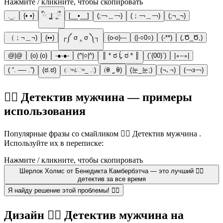
Нажмите / кликните, чтобы скопировать
._.
{• •}
ིૂૂ|◌ૂྀ
[__•__]
(;￢＿￢)
(；￢＿￢)
(;¬_¬)
（；¬＿¬)
(••)
┌༼ σ ‸ σ ༽┐
(o-o)---
(|-○0○)
(-**)
(,Ծ_Ծ,)
@|@
(o) (o)
-●-●-
(^|○|^)
║ * ರ Ĺ̯ ರ * ║
(`(00)`)
|∘--∘|
( “. —- .”)
(ಠ.ಠ)
(ு८ு_ .:)
(ؔꇵ ˻̠ ؔꇵ)
(눈_눈;)
(¬､¬)
(￢з￢)
🕵️‍♂️ Детектив мужчина — примеры
использования
Популярные фразы со смайликом 🕵️‍♂️ Детектив мужчина .
Используйте их в переписке:
Нажмите / кликните, чтобы скопировать
Шерлок Холмс от Бенедикта Камбербэтча — это лучший 🕵️‍♂️
детектив за все время
Я найду решение этой проблемы! 🕵️‍♂️
Дизайн 🕵️‍♂️ Детектив мужчина на