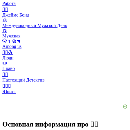
Работа
🕵️‍♂️
Джеймс Бонд
👱
Международный Мужской День
👱
Мужская
🤫👨‍🚀🔫
Among us
👨‍✈️👷
Люди
📜
Право
🕵️‍♂️
Настоящий Детектив
🧑‍⚖️‍📝
Юрист
Основная информация про 🕵️‍♂️