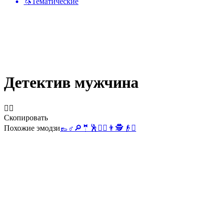
🦄
Тематические
Детектив мужчина
🕵️‍♂️
Скопировать
Похожие эмодзи
👞
♂️
🔎
🤵
🕺
🕵️‍♀️
👨
🕵️
👴
🫆