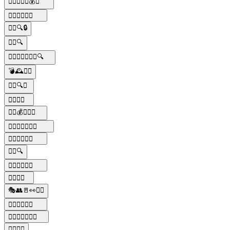
🕵️‍♂️🔫🍝🍷💰🚗
🕵️‍♂️🔫🍝🍷👑
🕵️‍♂️🔍🔒
🕵️‍♂️🔍
🕵️‍♂️👩‍👧‍👦🕵️‍♀️🔍
💣🕰️🕵️‍♂️
🕵️‍♂️🔍👀
🕵️‍♂️🔎👻
🕵️‍♂️💰💼🔫👑
🕵️‍♂️🔫🍝🍷💼🚗
🕵️‍♂️🔫👑🚬💼
🕵️‍♂️🔍
🕵️‍♂️🔫👑🚬🍝
🕵️‍♂️🔫👀
🎭👥🚪👀🕵️‍♂️
🕵️‍♂️👩‍👧‍👦💼
🕵️‍♀️👨‍👧‍👦🕵️‍♂️
🕵️‍♂️🕵️‍♀️