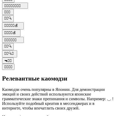
🕵️‍♂️👩‍👧‍👦🕵️‍♀️💥
🕵️‍♂️🔎
🕵️‍♂️🔍
🕵️‍♂️🔫👑🚬💰
🕵️‍♂️🔎🥚💰
🕵️‍♂️👩‍👧‍👦💥
🕵️‍♂️🔍
🕵️‍♂️🔍📜
🔫🕵️‍♂️
🕵️‍♂️🔺️🔺️
Релевантные каомодзи
Каомодзи очень популярны в Японии. Для демонстрации
эмоций и своих действий используются японские
грамматические знаки препинания и символы. Например: ._. !
Используйте подобный креатив в мессенджерах и в
интернете, чтобы впечатлить своих друзей.