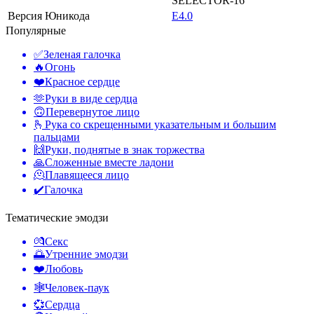
SELECTOR-16
Версия Юникода
E4.0
Популярные
✅
Зеленая галочка
🔥
Огонь
❤️
Красное сердце
🫶
Руки в виде сердца
🙃
Перевернутое лицо
🫰
Рука со скрещенными указательным и большим
пальцами
🙌
Руки, поднятые в знак торжества
🙏
Сложенные вместе ладони
🫠
Плавящееся лицо
✔️
Галочка
Тематические эмодзи
💏
Секс
🌅
Утренние эмодзи
❤️
Любовь
🕸️
Человек-паук
💞
Сердца