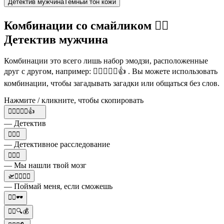
Детектив мужчина
Тёмный тон кожи
Комбинации со смайликом 🕵️‍♂️
Детектив мужчина
Комбинации это всего лишь набор эмодзи, расположенные
друг с другом, например: 🕵️‍♂️💀🔎🔑👍 . Вы можете использовать
комбинации, чтобы загадывать загадки или общаться без слов.
Нажмите / кликните, чтобы скопировать
🕵️‍♂️💀🔎🔑👍
— Детектив
🕵️‍♂️🔎
— Детективное расследование
🕵️‍♂️🧠
— Мы нашли твой мозг
🛫🏃‍♂️🕵️‍♂️
— Поймай меня, если сможешь
🕵️‍♂️🕶
🕵️‍♂️🔍💰