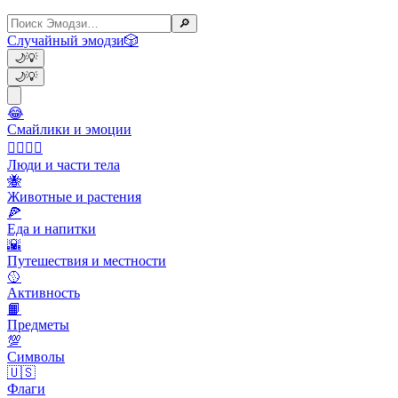
🔎
Случайный эмодзи
🎲
🌙
💡
🌙
💡
😂
Смайлики и эмоции
👩‍❤️‍💋‍👨
Люди и части тела
🐝
Животные и растения
🍕
Еда и напитки
🌇
Путешествия и местности
🥎
Активность
📙
Предметы
💯
Символы
🇺🇸
Флаги