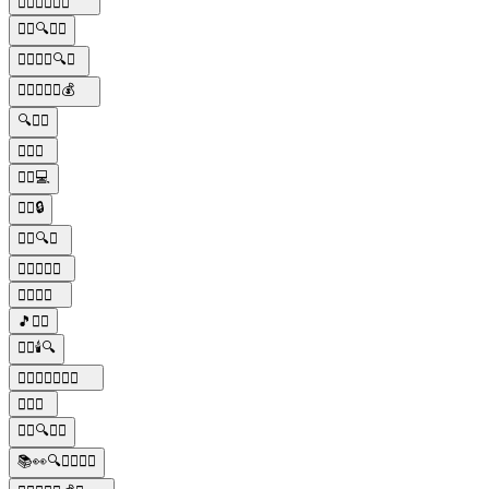
🕵️‍♂️🔫🍝🍷💼
🕵️‍♂️🔍👨‍⚖️
🕵️‍♂️🕵️‍♀️🔍🔫
🕵️‍♂️🔫🍝🍷💰
🔍🕵️‍♂️
🕵️‍♂️💔
🕵️‍♂️💻
🕵️‍♂️🔒
🕵️‍♂️🔍📝
🕵️‍♂️🕵️‍♀️🔎
🕵️‍♂️🚨👀
🎵🕵️‍♂️
🕵️‍♂️🕯️🔍
🕵️‍♂️👩‍👧‍👦🕵️‍♀️
🕵️‍♂️🤖
🕵️‍♀️🔍🕵️‍♂️
📚👀🔍🕵️‍♀️🕵️‍♂️