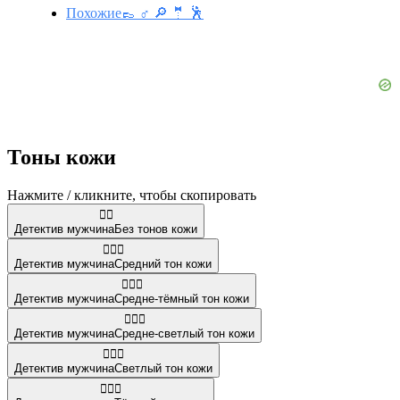
Похожие👞 ♂️ 🔎 🤵 🕺
Тоны кожи
Нажмите / кликните, чтобы скопировать
🕵️‍♂️
Детектив мужчина
Без тонов кожи
🕵🏽‍♂️
Детектив мужчина
Средний тон кожи
🕵🏾‍♂️
Детектив мужчина
Средне-тёмный тон кожи
🕵🏼‍♂️
Детектив мужчина
Средне-светлый тон кожи
🕵🏻‍♂️
Детектив мужчина
Светлый тон кожи
🕵🏿‍♂️