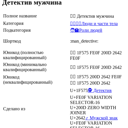
Детектив мужчина
Полное название
🕵️‍♂️ Детектив мужчина
Категория
👩‍❤️‍💋‍👨Люди и части тела
Подкатегория
🧑‍🏫Роли людей
Шорткод
:man_detective:
Юникод (полностью
🕵️‍♂️ 1F575 FE0F 200D 2642
квалифицированный)
FE0F
Юникод (минимально
🕵️‍♂ 1F575 FE0F 200D 2642
квалифицированный)
🕵‍♂️ 1F575 200D 2642 FE0F
Юникод
(неквалифицированный)
🕵‍♂ 1F575 200D 2642
U+1F575
🕵️ Детектив
U+FE0F
VARIATION
SELECTOR-16
U+200D
ZERO WIDTH
Сделано из
JOINER
U+2642
♂️ Мужской знак
U+FE0F
VARIATION