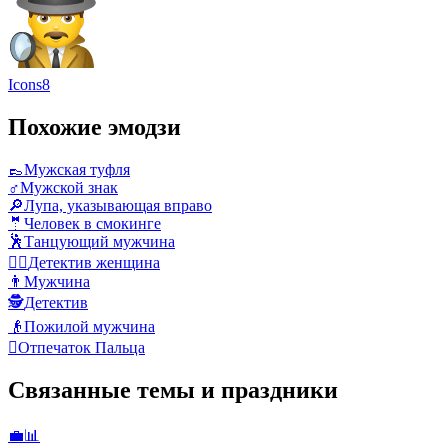
Icons8
Похожие эмодзи
👞
Мужская туфля
♂️
Мужской знак
🔎
Лупа, указывающая вправо
🤵
Человек в смокинге
🕺
Танцующий мужчина
🕵️‍♀️
Детектив женщина
👨
Мужчина
🕵️
Детектив
👴
Пожилой мужчина
🫆
Отпечаток Пальца
Связанные темы и праздники
💼📊