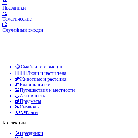
🎊
Праздники
🦄
Тематические
🎲
Случайный эмодзи
😂
Смайлики и эмоции
👩‍❤️‍💋‍👨
Люди и части тела
🐝
Животные и растения
🍕
Еда и напитки
🌇
Путешествия и местности
🥎
Активность
📙
Предметы
💯
Символы
🇺🇸
Флаги
Коллекции
🎊
Праздники