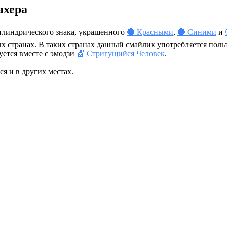
ахера
илиндрического знака, украшенного
🔴 Красными
,
🔵 Синими
и
х странах. В таких странах данный смайлик употребляется польз
ется вместе с эмодзи
💇 Стригущийся Человек
.
я и в других местах.