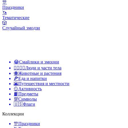
🎊
Праздники
🦄
Тематические
🎲
Случайный эмодзи
😂
Смайлики и эмоции
👩‍❤️‍💋‍👨
Люди и части тела
🐝
Животные и растения
🍕
Еда и напитки
🌇
Путешествия и местности
🥎
Активность
📙
Предметы
💯
Символы
🇺🇸
Флаги
Коллекции
🎊
Праздники