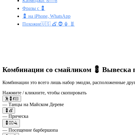
Каомоджи: 8/////8
Фразы с 💈
💈 на iPhone, WhatsApp
Похожие🇺🇸 💇 🧔 🏮 🧬
Комбинации со смайликом 💈 Вывеска 
Комбинации это всего лишь набор эмодзи, расположенные друг 
Нажмите / кликните, чтобы скопировать
🕺💈💃🏻
— Танцы на Майском Дереве
💈💇
— Прическа
💈🧔‍♂️🪒
— Посещение барбершопа