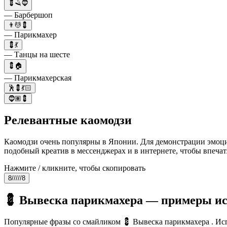
💈🪒🧔
— Барбершоп
👨💆💈
— Парикмахер
💈💃
— Танцы на шесте
💈🏠
— Парикмахерская
🕺💈💃🏻
🧔🏽💈
Релевантные каомодзи
Каомодзи очень популярны в Японии. Для демонстрации эмоций
подобный креатив в мессенджерах и в интернете, чтобы впечат
Нажмите / кликните, чтобы скопировать
8/////8
💈 Вывеска парикмахера — примеры и
Популярные фразы со смайликом 💈 Вывеска парикмахера . Исп