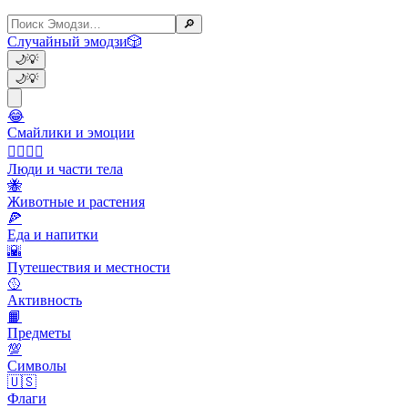
🔎
Случайный эмодзи
🎲
🌙
💡
🌙
💡
😂
Смайлики и эмоции
👩‍❤️‍💋‍👨
Люди и части тела
🐝
Животные и растения
🍕
Еда и напитки
🌇
Путешествия и местности
🥎
Активность
📙
Предметы
💯
Символы
🇺🇸
Флаги