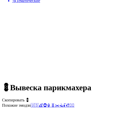
🦄
Тематические
💈
Вывеска парикмахера
Скопировать 💈
Похожие эмодзи
🇺🇸
💇
🧔
🏮
🧬
✂️
🪒
🎣
🚏
🧔‍♂️