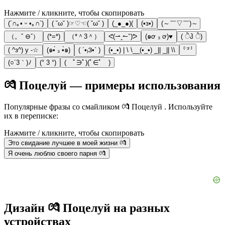
Нажмите / кликните, чтобы скопировать
(´∩｡• ᵕ •｡∩`)
( ˘ω˘ )☞♡☜( ˘ω˘ )
(_●_●)(
(•з•)
(～￣▽￣)～
（。ˇ ⊖ˇ）
(*=*)
（*＾3＾）
ᕙ(⇀‸↼‶)ᕗ
(๑ơ ₃ ơ)♥
( ੈჰ ੈ)
( ^з^) y -☆
(๑•́ ₃ •̀๑)
( ´•₎౩•` )
(•_•) | \ \__(•_•) _|| _|| \\
⁽˙³˙⁾
(○´3｀)ﾉ
(° 3 °)
( ﾟ∋ﾟ)(ﾟ∈ﾟ )
💏 Поцелуй — примеры использования
Популярные фразы со смайликом 💏 Поцелуй . Используйте
их в переписке:
Нажмите / кликните, чтобы скопировать
Это свидание лучшее в моей жизни 💏
Я очень люблю своего парня 💏
Дизайн 💏 Поцелуй на разных
устройствах