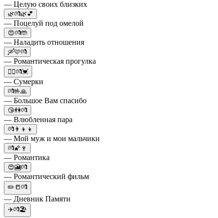
— Целую своих близких
🌿💏🌿💕
— Поцелуй под омелой
😍💏🤲
— Наладить отношения
🛶🩷💏
— Романтическая прогулка
🧛‍♀️💏💓
— Сумерки
💏🤟🙏
— Большое Вам спасибо
😘👫💏
— Влюбленная пара
💏👨‍👦‍👦
— Мой муж и мои мальчики
💏🌠🍷
— Романтика
😍🎦💏
— Романтический фильм
✏️📒💏
— Дневник Памяти
✈️💏🏖