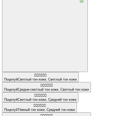
👩🏻‍❤️‍💋‍👩🏻
Поцелуй
Светлый тон кожи
,
Светлый тон кожи
👩🏼‍❤️‍💋‍👨🏻
Поцелуй
Средне-светлый тон кожи
,
Светлый тон кожи
👩🏻‍❤️‍💋‍👨🏽
Поцелуй
Светлый тон кожи
,
Средний тон кожи
🧑🏿‍❤️‍💋‍🧑🏽
Поцелуй
Тёмный тон кожи
,
Средний тон кожи
👩🏻‍❤️‍💋‍👨🏼