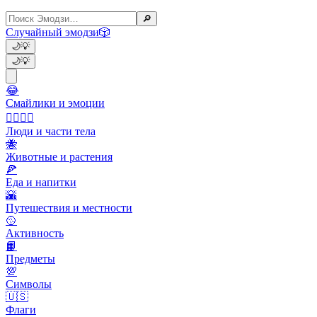
🔎
Случайный эмодзи
🎲
🌙
💡
🌙
💡
😂
Смайлики и эмоции
👩‍❤️‍💋‍👨
Люди и части тела
🐝
Животные и растения
🍕
Еда и напитки
🌇
Путешествия и местности
🥎
Активность
📙
Предметы
💯
Символы
🇺🇸
Флаги