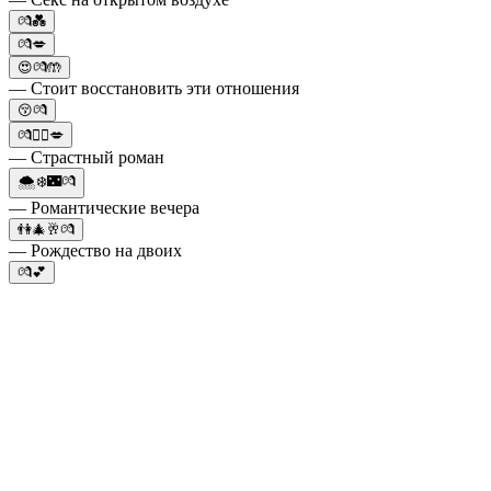
💏💑
💏💋
😍💏🤲
— Стоит восстановить эти отношения
😚💏
💏❤️‍🔥💋
— Страстный роман
🌨️❄️🌃💏
— Романтические вечера
👫🎄🥂💏
— Рождество на двоих
💏💕