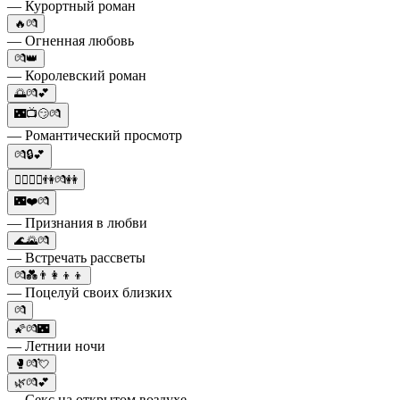
— Курортный роман
🔥💏
— Огненная любовь
💏👑
— Королевский роман
🌅💏💕
🌃📺😏💏
— Романтический просмотр
💏🔒💕
🚶‍♀️🚶‍♂️👫💏👭
🌃❤️💏
— Признания в любви
🌊🌄💏
— Встречать рассветы
💏💑👨‍👩‍👦‍👦
— Поцелуй своих близких
💏
🌠💏🌃
— Летнии ночи
🥊💏💘
🌿💏💕
— Секс на открытом воздухе