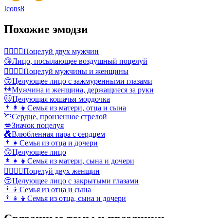
Icons8
Похожие эмодзи
👨‍❤️‍💋‍👨
Поцелуй двух мужчин
😘
Лицо, посылающее воздушный поцелуй
👩‍❤️‍💋‍👨
Поцелуй мужчины и женщины
😙
Целующее лицо с зажмуренными глазами
👫
Мужчина и женщина, держащиеся за руки
😽
Целующая кошачья мордочка
👨‍👩‍👦
Семья из матери, отца и сына
💘
Сердце, пронзенное стрелой
💋
Значок поцелуя
💑
Влюбленная пара с сердцем
👨‍👧
Семья из отца и дочери
😗
Целующее лицо
👩‍👧‍👦
Семья из матери, сына и дочери
👩‍❤️‍💋‍👩
Поцелуй двух женщин
😚
Целующее лицо с закрытыми глазами
👨‍👦
Семья из отца и сына
👨‍👧‍👦
Семья из отца, сына и дочери