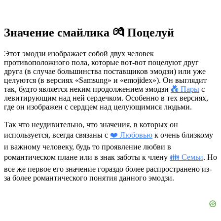
Значение смайлика 💏 Поцелуй
Этот эмодзи изображает собой двух человек
противоположного пола, которые вот-вот поцелуют друг
друга (в случае большинства поставщиков эмодзи) или уже
целуются (в версиях «Samsung» и «emojidex»). Он выглядит
так, будто является неким продолжением эмодзи
💑 Пары
с
левитирующим над ней сердечком. Особенно в тех версиях,
где он изображен с сердцем над целующимися людьми.
Так что неудивительно, что значения, в которых он
используется, всегда связаны с
❤️ Любовью
к очень близкому
и важному человеку, будь то проявление любви в
романтическом плане или в знак заботы к члену
👪 Семьи
. Но
все же первое его значение гораздо более распространено из-
за более романтического понятия данного эмодзи.