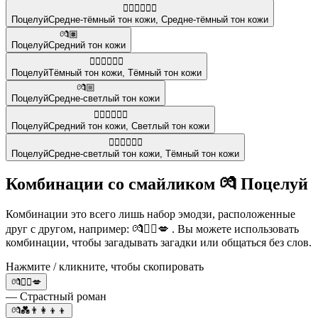
👩🏾‍❤️‍💋‍👩🏾
Поцелуй
Средне-тёмный тон кожи
,
Средне-тёмный тон кожи
💏🏽
Поцелуй
Средний тон кожи
👩🏿‍❤️‍💋‍👨🏿
Поцелуй
Тёмный тон кожи
,
Тёмный тон кожи
💏🏼
Поцелуй
Средне-светлый тон кожи
👩🏽‍❤️‍💋‍👨🏻
Поцелуй
Средний тон кожи
,
Светлый тон кожи
👩🏼‍❤️‍💋‍👩🏿
Поцелуй
Средне-светлый тон кожи
,
Тёмный тон кожи
Комбинации со смайликом 💏 Поцелуй
Комбинации это всего лишь набор эмодзи, расположенные
друг с другом, например: 💏❤️‍🔥💋 . Вы можете использовать
комбинации, чтобы загадывать загадки или общаться без слов.
Нажмите / кликните, чтобы скопировать
💏❤️‍🔥💋
— Страстный роман
💏💑👨‍👩‍👦‍👦