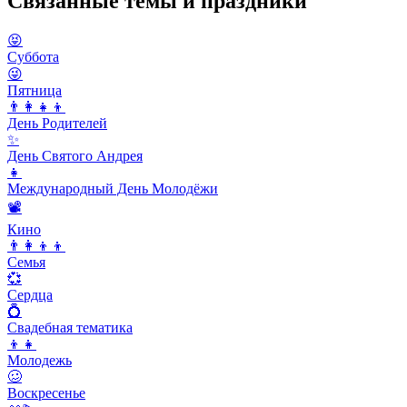
Связанные темы и праздники
😝
Суббота
😜
Пятница
👨‍👩‍👧‍👦
День Родителей
✨
День Святого Андрея
👧
Международный День Молодёжи
📽
Кино
👨‍👩‍👦‍👦
Семья
💞
Сердца
💍
Свадебная тематика
👦👧
Молодежь
🥴
Воскресенье