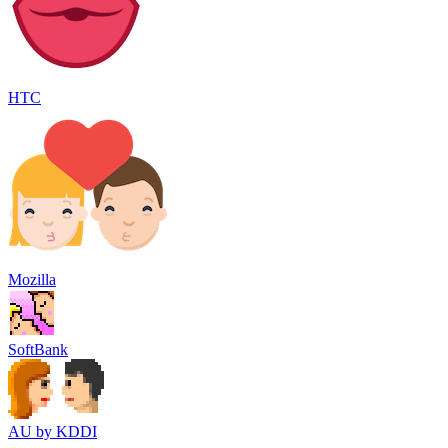
HTC
Mozilla
SoftBank
AU by KDDI