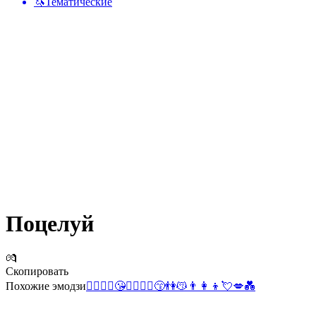
🦄
Тематические
Поцелуй
💏
Скопировать
Похожие эмодзи
👨‍❤️‍💋‍👨
😘
👩‍❤️‍💋‍👨
😙
👫
😽
👨‍👩‍👦
💘
💋
💑