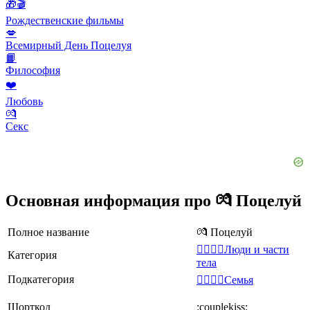
🎁🎬
Рождественские фильмы
💋
Всемирный День Поцелуя
📙
Философия
❤️
Любовь
💏
Секс
Основная информация про 💏 Поцелуй
Полное название
💏 Поцелуй
👩‍❤️‍💋‍👨Люди и части
Категория
тела
Подкатегория
👩‍❤️‍💋‍👨Семья
Шорткод
:couplekiss: