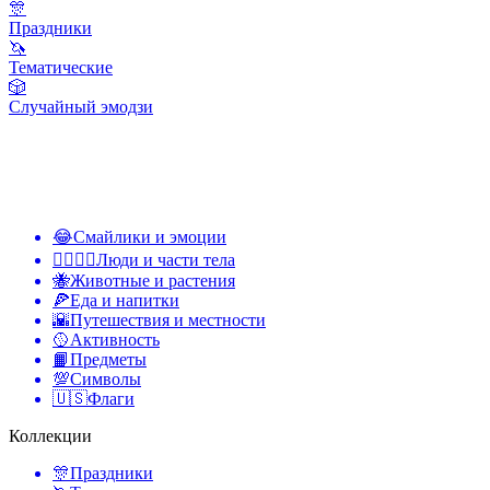
🎊
Праздники
🦄
Тематические
🎲
Случайный эмодзи
😂
Смайлики и эмоции
👩‍❤️‍💋‍👨
Люди и части тела
🐝
Животные и растения
🍕
Еда и напитки
🌇
Путешествия и местности
🥎
Активность
📙
Предметы
💯
Символы
🇺🇸
Флаги
Коллекции
🎊
Праздники