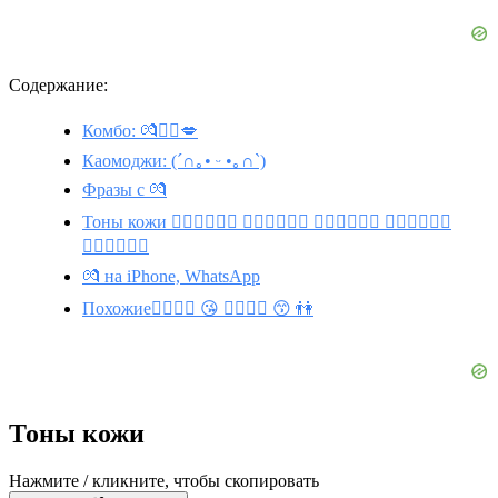
Содержание:
Комбо: 💏❤️‍🔥💋
Каомоджи: (´∩｡• ᵕ •｡∩`)
Фразы с 💏
Тоны кожи 👩🏽‍❤️‍💋‍👩🏼 👩🏿‍❤️‍💋‍👩🏼 🧑🏼‍❤️‍💋‍🧑🏿 🧑🏽‍❤️‍💋‍🧑🏿
👩🏼‍❤️‍💋‍👨🏾
💏 на iPhone, WhatsApp
Похожие👨‍❤️‍💋‍👨 😘 👩‍❤️‍💋‍👨 😙 👫
Тоны кожи
Нажмите / кликните, чтобы скопировать