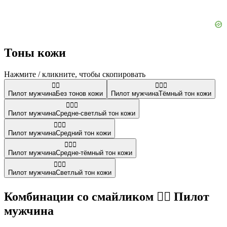
Тоны кожи
Нажмите / кликните, чтобы скопировать
👨‍✈️
👨🏿‍✈️
Пилот мужчина
Без тонов кожи
Пилот мужчина
Тёмный тон кожи
👨🏼‍✈️
Пилот мужчина
Средне-светлый тон кожи
👨🏽‍✈️
Пилот мужчина
Средний тон кожи
👨🏾‍✈️
Пилот мужчина
Средне-тёмный тон кожи
👨🏻‍✈️
Пилот мужчина
Светлый тон кожи
Комбинации со смайликом 👨‍✈️ Пилот
мужчина