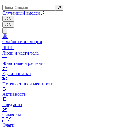
🔎
Случайный эмодзи
🎲
🌙
💡
🌙
💡
😂
Смайлики и эмоции
👩‍❤️‍💋‍👨
Люди и части тела
🐝
Животные и растения
🍕
Еда и напитки
🌇
Путешествия и местности
🥎
Активность
📙
Предметы
💯
Символы
🇺🇸
Флаги