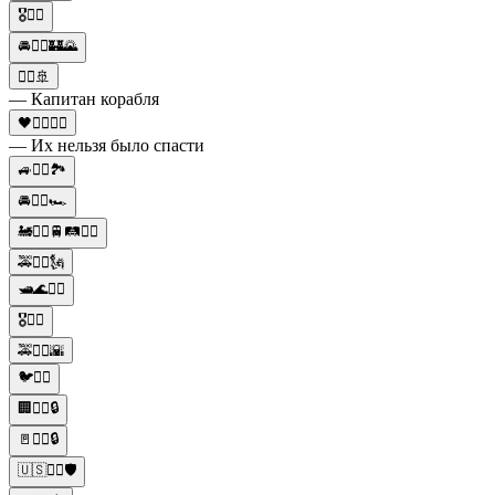
🎖️👨‍✈️
🚘👨‍✈️🏰🌄
👨‍✈️🚢
— Капитан корабля
🖤👨‍✈️👩‍✈️
— Их нельзя было спасти
🚙👨‍✈️🏞️
🚘👨‍✈️🏎️
🚂👨‍✈️🚆🛤️👷‍♂️
🚕👨‍✈️🗽
🛥️🌊👨‍✈️
🎖️👨‍✈️
🚕👨‍✈️🌇
🐦👨‍✈️
🏢👨‍✈️🔒
🚪👨‍✈️🔒
🇺🇸👨‍✈️🛡️