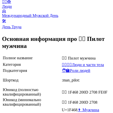
👨‍✈️👷
Люди
👱
Международный Мужской День
🛠
День Труда
Основная информация про 👨‍✈️ Пилот
мужчина
Полное название
👨‍✈️ Пилот мужчина
Категория
👩‍❤️‍💋‍👨Люди и части тела
Подкатегория
🧑‍🏫Роли людей
Шорткод
:man_pilot:
Юникод (полностью
👨‍✈️ 1F468 200D 2708 FE0F
квалифицированный)
Юникод (минимально
👨‍✈ 1F468 200D 2708
квалифицированный)
U+1F468
👨 Мужчина