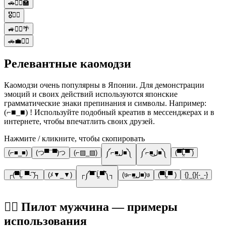
🚗👨‍✈️🏫
🎖️👨‍✈️
🚙👨‍✈️🌴
🚗💼👨‍✈️
Релевантные каомодзи
Каомодзи очень популярны в Японии. Для демонстрации
эмоций и своих действий используются японские
грамматические знаки препинания и символы. Например:
(⌐■_■) ! Используйте подобный креатив в мессенджерах и в
интернете, чтобы впечатлить своих друзей.
Нажмите / кликните, чтобы скопировать
(⌐■_■)
(つ▀¯▀)つ
(⌐▨_▨)
༼⌐■ل͟■༽
༼⌐■ل͜■༽
(▀̿̿Ĺ̯̿̿▀̿ ̿)
┌(▀Ĺ̯ ▀-͠ )┐
(ﾒ▼_▼)
┌༼▀̿ Ĺ̯▀̿༽┐
(७⌐■ل͟■)७
(▀Ĺ̯▀ )
{}_{}{-_-}
👨‍✈️ Пилот мужчина — примеры
использования