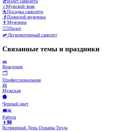
🛫
Взлет самолета
♂️
Мужской знак
🛬
Посадка самолета
👴
Пожилой мужчина
👨
Мужчина
🧑‍✈️
Пилот
🛩️
Легкомоторный самолет
Связанные темы и праздники
🚗
Вождение
🗂
Профессиональная
👱
Мужская
⚫
Черный цвет
💼📊
Работа
👨‍🚒
Всемирный День Охраны Труда