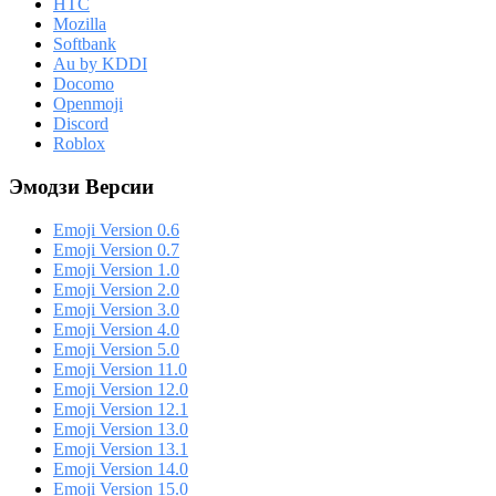
HTC
Mozilla
Softbank
Au by KDDI
Docomo
Openmoji
Discord
Roblox
Эмодзи Версии
Emoji Version 0.6
Emoji Version 0.7
Emoji Version 1.0
Emoji Version 2.0
Emoji Version 3.0
Emoji Version 4.0
Emoji Version 5.0
Emoji Version 11.0
Emoji Version 12.0
Emoji Version 12.1
Emoji Version 13.0
Emoji Version 13.1
Emoji Version 14.0
Emoji Version 15.0