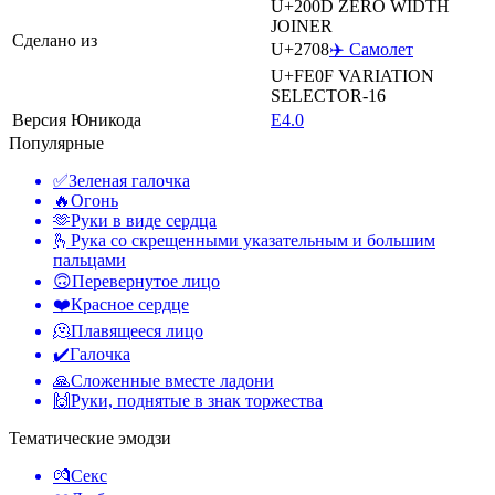
U+200D
ZERO WIDTH
JOINER
Сделано из
U+2708
✈️ Самолет
U+FE0F
VARIATION
SELECTOR-16
Версия Юникода
E4.0
Популярные
✅
Зеленая галочка
🔥
Огонь
🫶
Руки в виде сердца
🫰
Рука со скрещенными указательным и большим
пальцами
🙃
Перевернутое лицо
❤️
Красное сердце
🫠
Плавящееся лицо
✔️
Галочка
🙏
Сложенные вместе ладони
🙌
Руки, поднятые в знак торжества
Тематические эмодзи
💏
Секс