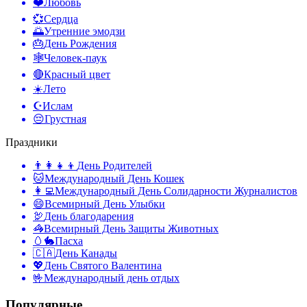
❤️
Любовь
💞
Сердца
🌅
Утренние эмодзи
🎂
День Рождения
🕸️
Человек-паук
🔴
Красный цвет
☀️
Лето
☪️
Ислам
😔
Грустная
Праздники
👨‍👩‍👧‍👦
День Родителей
🐱
Международный День Кошек
👩‍💻
Международный День Солидарности Журналистов
😄
Всемирный День Улыбки
🦃
День благодарения
🦓
Всемирный День Защиты Животных
🥚🐇
Пасха
🇨🇦
День Канады
💖
День Святого Валентина
🤟
Международный день отдых
Популярные