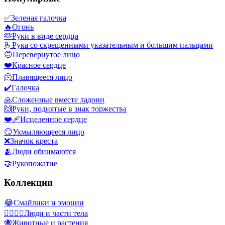
✅
Зеленая галочка
🔥
Огонь
🫶
Руки в виде сердца
🫰
Рука со скрещенными указательным и большим пальцами
🙃
Перевернутое лицо
❤️
Красное сердце
🫠
Плавящееся лицо
✔️
Галочка
🙏
Сложенные вместе ладони
🙌
Руки, поднятые в знак торжества
❤️‍🩹
Исцеленное сердце
😏
Ухмыляющееся лицо
❌
Значок креста
🫂
Люди обнимаются
🤝
Рукопожатие
Коллекции
😂
Смайлики и эмоции
👩‍❤️‍💋‍👨
Люди и части тела
🐝
Животные и растения