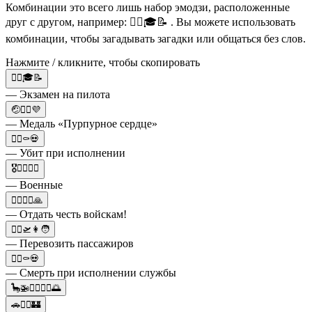
Комбинации это всего лишь набор эмодзи, расположенные
друг с другом, например: 👨‍✈️🎓📝 . Вы можете использовать
комбинации, чтобы загадывать загадки или общаться без слов.
Нажмите / кликните, чтобы скопировать
👨‍✈️🎓📝
— Экзамен на пилота
🤕👨‍✈️💜
— Медаль «Пурпурное сердце»
👨‍✈️⚰️💀
— Убит при исполнении
🎖👨‍✈️👩‍✈️
— Военные
👨‍✈️👩‍✈️🙏
— Отдать честь войскам!
👨‍✈️🛫👩🧑
— Перевозить пассажиров
👨‍✈️⚰️💀
— Смерть при исполнении службы
🦕🚁👨‍✈️👩‍✈️🌅
🚗👨‍✈️🏰