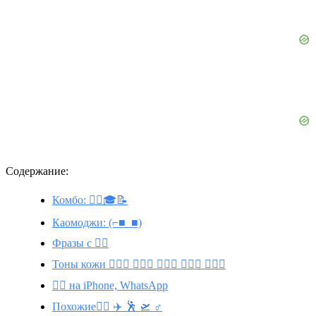
Содержание:
Комбо: 👨‍✈️🎓📝
Каомоджи: (⌐■_■)
Фразы с 👨‍✈️
Тоны кожи 👨🏿‍✈️ 👨🏼‍✈️ 👨🏽‍✈️ 👨🏾‍✈️ 👨🏻‍✈️
👨‍✈️ на iPhone, WhatsApp
Похожие👩‍✈️ ✈️ 🕺 🛫 ♂️