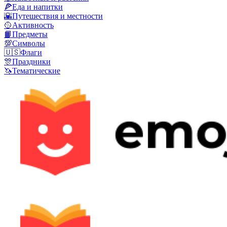
🍕
Еда и напитки
🌇
Путешествия и местности
🥎
Активность
📙
Предметы
💯
Символы
🇺🇸
Флаги
🎊
Праздники
🦄
Тематические