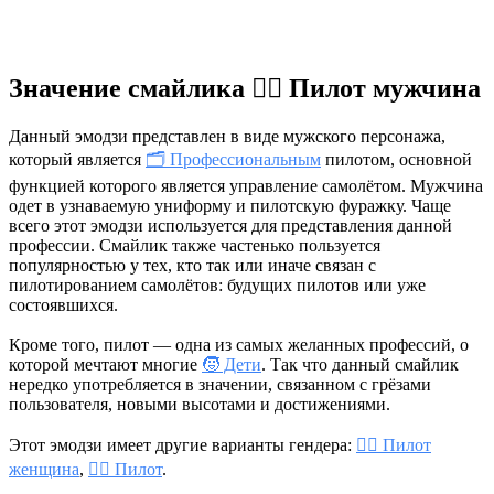
Значение смайлика 👨‍✈️ Пилот мужчина
️Данный эмодзи представлен в виде мужского персонажа,
который является
🗂 Профессиональным
пилотом, основной
функцией которого является управление самолётом. Мужчина
одет в узнаваемую униформу и пилотскую фуражку. Чаще
всего этот эмодзи используется для представления данной
профессии. Смайлик также частенько пользуется
популярностью у тех, кто так или иначе связан с
пилотированием самолётов: будущих пилотов или уже
состоявшихся.
Кроме того, пилот — одна из самых желанных профессий, о
которой мечтают многие
🧒 Дети
. Так что данный смайлик
нередко употребляется в значении, связанном с грёзами
пользователя, новыми высотами и достижениями.
Этот эмодзи имеет другие варианты гендера:
👩‍✈️ Пилот
женщина
,
🧑‍✈️ Пилот
.