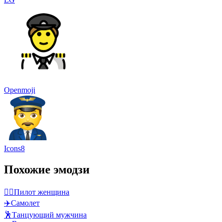
Openmoji
Icons8
Похожие эмодзи
👩‍✈️
Пилот женщина
✈️
Самолет
🕺
Танцующий мужчина