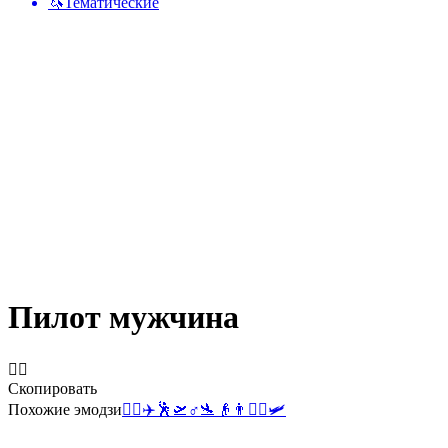
🦄
Тематические
Пилот мужчина
👨‍✈️
Скопировать
Похожие эмодзи
👩‍✈️
✈️
🕺
🛫
♂️
🛬
👴
👨
🧑‍✈️
🛩️