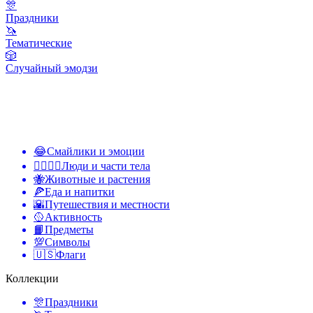
🎊
Праздники
🦄
Тематические
🎲
Случайный эмодзи
😂
Смайлики и эмоции
👩‍❤️‍💋‍👨
Люди и части тела
🐝
Животные и растения
🍕
Еда и напитки
🌇
Путешествия и местности
🥎
Активность
📙
Предметы
💯
Символы
🇺🇸
Флаги
Коллекции
🎊
Праздники