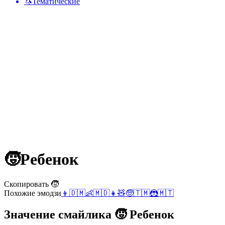
🦄
Тематические
🧒
Ребенок
Скопировать 🧒
Похожие эмодзи
👦
🇩🇲
👶
🇲🇩
👧
🧸
🧓
🇹🇲
🦹
🇲🇹
Значение смайлика 🧒 Ребенок