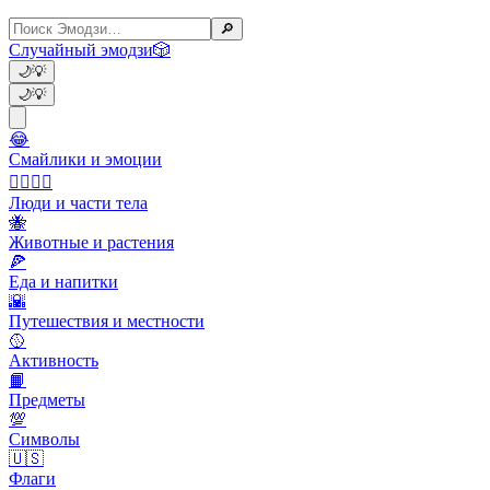
🔎
Случайный эмодзи
🎲
🌙
💡
🌙
💡
😂
Смайлики и эмоции
👩‍❤️‍💋‍👨
Люди и части тела
🐝
Животные и растения
🍕
Еда и напитки
🌇
Путешествия и местности
🥎
Активность
📙
Предметы
💯
Символы
🇺🇸
Флаги