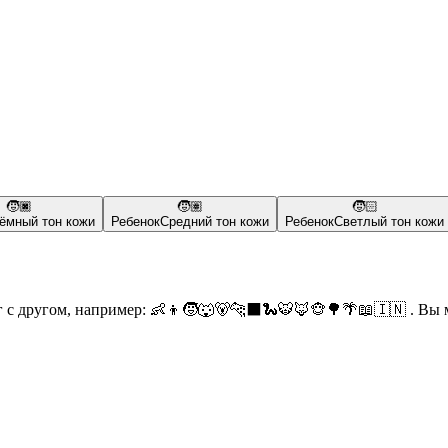
🧒🏿
🧒🏽
🧒🏻
ёмный тон кожи
Ребенок
Средний тон кожи
Ребенок
Светлый тон кожи
 с другом, например: 👶👦🧒🐺🐻🐆⬛🐍🐯🦊🐵🌳🌴📖🇮🇳 . Вы м