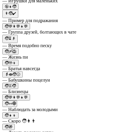
— Игрушки для маленьких
🤪👧🧒
👨🧒✔️
— Пример для подражания
🧒💬👩💬👧💬
— Группа друзей, болтающих в чате
🧒⏳👴
— Время подобно песку
🧒🛶🦁
— Жизнь пи
🧒🤲👦
— Братья навсегда
👵👄🧒😑
— Бабушкины поцелуи
🧒♊🧒
— Близнецы
🧒💬👩💬👧💬
🧒👀🌐
— Наблюдать за молодыми
🧒👧👦
— Скоро 🧑👩👨
🧒🎁