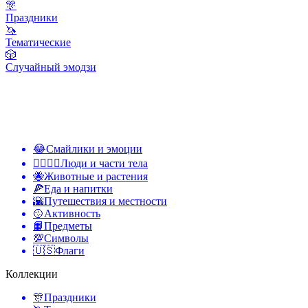
🎊
Праздники
🦄
Тематические
🎲
Случайный эмодзи
😂
Смайлики и эмоции
👩‍❤️‍💋‍👨
Люди и части тела
🐝
Животные и растения
🍕
Еда и напитки
🌇
Путешествия и местности
🥎
Активность
📙
Предметы
💯
Символы
🇺🇸
Флаги
Коллекции
🎊
Праздники