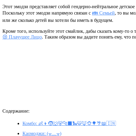
Этот эмодзи представляет собой гендерно-нейтральное детское 
Поскольку этот эмодзи напрямую связан с
👪 Cемьей
, то вы м
или же сколько детей вы хотели бы иметь в будущем.
Кроме того, используйте этот смайлик, дабы сказать кому-то о т
😢 Плачущее Лицо
. Таким образом вы дадите понять ему, что 
Содержание:
Комбо: 👶👦🧒🐺🐻🐆⬛🐍🐯🦊🐵🌳🌴📖🇮🇳
Каомоджи: (╥﹏╥)