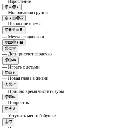
— Взросление
🧑👧🧒👦
— Молодежная группа
😁👧🏻🧒🎒
— Школьное время
🧒🪣🍭🍬🍫
— Мечта сладкоежки
🎼🎹🧒👩‍🏫
🧒🎨💜
— Дети рисуют сердечко
🧒🎲🎮
— Играть с детьми
🧒📖👧
— Новая глава в жизни
🕙🧒🪥
— Пришло время чистить зубы
🧒🎒👟
— Подросток
🧒🪑👵
— Уступить место бабушке
🪀🧒