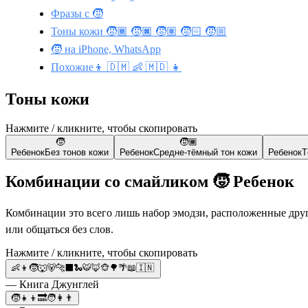
Фразы с 🧒
Тоны кожи 🧒🏾 🧒🏿 🧒🏽 🧒🏻 🧒🏼
🧒 на iPhone, WhatsApp
Похожие👦 🇩🇲 👶 🇲🇩 👧
Тоны кожи
Нажмите / кликните, чтобы скопировать
🧒
🧒🏾
Ребенок
Без тонов кожи
Ребенок
Средне-тёмный тон кожи
Ребенок
Т
Комбинации со смайликом 🧒 Ребенок
Комбинации это всего лишь набор эмодзи, расположенные друг
или общаться без слов.
Нажмите / кликните, чтобы скопировать
👶👦🧒🐺🐻🐆⬛🐍🐯🦊🐵🌳🌴📖🇮🇳
— Книга Джунглей
🧒👧👦🔜🧑👩👨