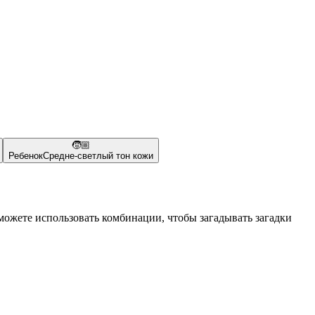
🧒🏼
Ребенок
Средне-светлый тон кожи
ожете использовать комбинации, чтобы загадывать загадки