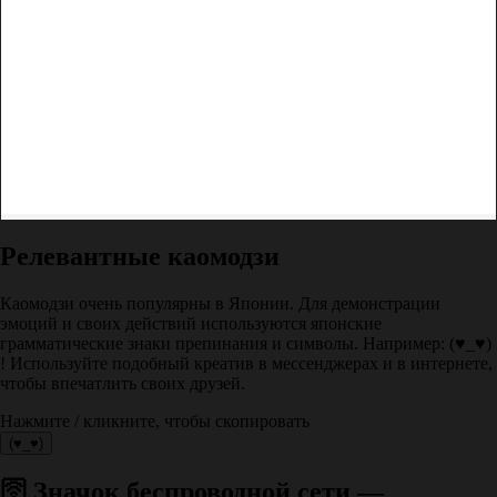
Релевантные каомодзи
Каомодзи очень популярны в Японии. Для демонстрации
эмоций и своих действий используются японские
грамматические знаки препинания и символы. Например: (♥_♥)
! Используйте подобный креатив в мессенджерах и в интернете,
чтобы впечатлить своих друзей.
Нажмите / кликните, чтобы скопировать
(♥_♥)
🛜 Значок беспроводной сети —