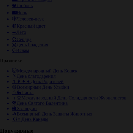
❤️
Любовь
🌃
Ночь
🕸️
Человек-паук
🔴
Красный цвет
☀️
Лето
💞
Сердца
🎂
День Рождения
☪️
Ислам
Праздники
🐱
Международный День Кошек
🦃
День благодарения
👨‍👩‍👧‍👦
День Родителей
😄
Всемирный День Улыбки
🥚🐇
Пасха
👩‍💻
Международный День Солидарности Журналистов
💖
День Святого Валентина
🎃
Хэллоуин
🦓
Всемирный День Защиты Животных
🇨🇦
День Канады
Популярные