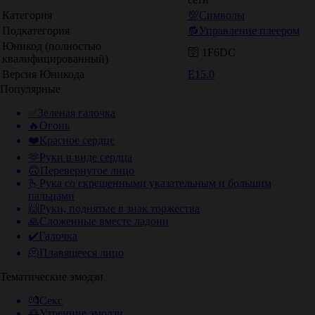
Категория
💯Символы
Подкатегория
🔂Управление плеером
Юникод (полностью
🛜 1F6DC
квалифицированный)
Версия Юникода
E15.0
Популярные
✅
Зеленая галочка
🔥
Огонь
❤️
Красное сердце
🫶
Руки в виде сердца
🙃
Перевернутое лицо
🫰
Рука со скрещенными указательным и большим
пальцами
🙌
Руки, поднятые в знак торжества
🙏
Сложенные вместе ладони
✔️
Галочка
🫠
Плавящееся лицо
Тематические эмодзи
💏
Секс
🌅
Утренние эмодзи