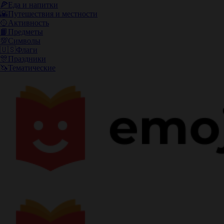
🍕
Еда и напитки
🌇
Путешествия и местности
🥎
Активность
📙
Предметы
💯
Символы
🇺🇸
Флаги
🎊
Праздники
🦄
Тематические