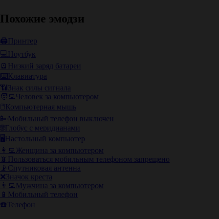
Похожие эмодзи
🖨️
Принтер
💻
Ноутбук
🪫
Низкий заряд батареи
⌨️
Клавиатура
📶
Знак силы сигнала
🧑‍💻
Человек за компьютером
🖱️
Компьютерная мышь
📴
Мобильный телефон выключен
🌐
Глобус с меридианами
🖥️
Настольный компьютер
👩‍💻
Женщина за компьютером
📵
Пользоваться мобильным телефоном запрещено
📡
Спутниковая антенна
❌
Значок креста
👨‍💻
Мужчина за компьютером
📱
Мобильный телефон
☎️
Телефон