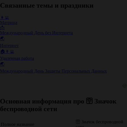
Связанные темы и праздники
👩‍💻
Матрица
📩
Международный День без Интернета
🌏
Интернет
🏠👨‍💻
Удаленная работа
🌏
Международный День Защиты Персональных Данных
Основная информация про 🛜 Значок
беспроводной сети
🛜 Значок беспроводной
Полное название
сети