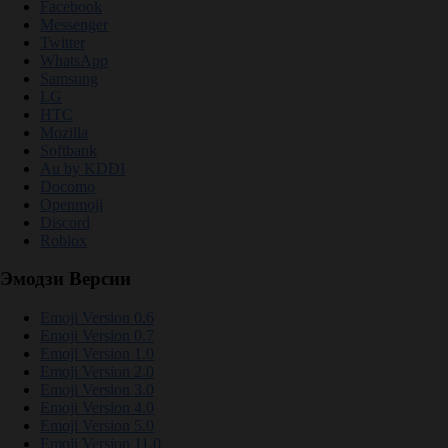
Facebook
Messenger
Twitter
WhatsApp
Samsung
LG
HTC
Mozilla
Softbank
Au by KDDI
Docomo
Openmoji
Discord
Roblox
Эмодзи Версии
Emoji Version 0.6
Emoji Version 0.7
Emoji Version 1.0
Emoji Version 2.0
Emoji Version 3.0
Emoji Version 4.0
Emoji Version 5.0
Emoji Version 11.0