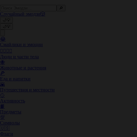
🔎
Случайный эмодзи
🎲
🌙
💡
🌙
💡
😂
Смайлики и эмоции
👩‍❤️‍💋‍👨
Люди и части тела
🐝
Животные и растения
🍕
Еда и напитки
🌇
Путешествия и местности
🥎
Активность
📙
Предметы
💯
Символы
🇺🇸
Флаги