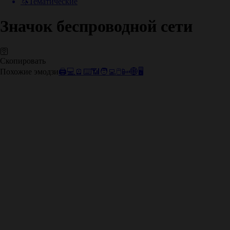
🦄
Тематические
Значок беспроводной сети
🛜
Скопировать
Похожие эмодзи
🖨️
💻
🪫
⌨️
📶
🧑‍💻
🖱️
📴
🌐
🖥️