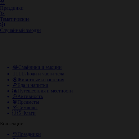
🎊
Праздники
🦄
Тематические
🎲
Случайный эмодзи
😂
Смайлики и эмоции
👩‍❤️‍💋‍👨
Люди и части тела
🐝
Животные и растения
🍕
Еда и напитки
🌇
Путешествия и местности
🥎
Активность
📙
Предметы
💯
Символы
🇺🇸
Флаги
Коллекции
🎊
Праздники