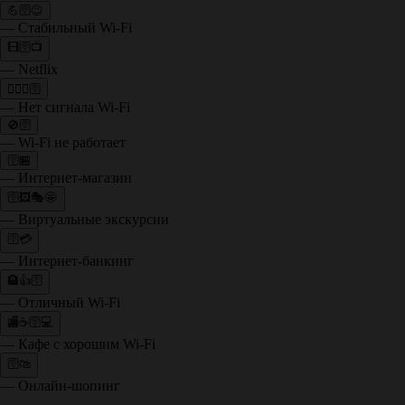
💪🛜😉
— Стабильный Wi-Fi
🎞🛜📺
— Netflix
🤷‍♀️❌🛜
— Нет сигнала Wi-Fi
🚫🛜
— Wi-Fi не работает
🛜🏪
— Интернет-магазин
🛜🖼🎭🤩
— Виртуальные экскурсии
🛜💳
— Интернет-банкинг
🏨👍🛜
— Отличный Wi-Fi
🏬☕🛜💻
— Кафе с хорошим Wi-Fi
🛜🛍
— Онлайн-шопинг