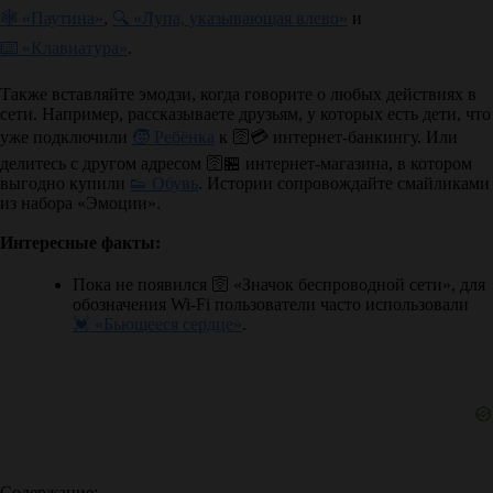
🕸 «Паутина»
,
🔍 «Лупа, указывающая влево»
и
⌨️ «Клавиатура»
.
Также вставляйте эмодзи, когда говорите о любых действиях в
сети. Например, рассказываете друзьям, у которых есть дети, что
уже подключили
🧒 Ребёнка
к
🛜💳
интернет-банкингу. Или
делитесь с другом адресом
🛜🏪
интернет-магазина, в котором
выгодно купили
👟 Обувь
. Истории сопровождайте смайликами
из набора «Эмоции».
Интересные факты:
Пока не появился 🛜 «Значок беспроводной сети», для
обозначения Wi-Fi пользователи часто использовали
💓 «Бьющееся сердце»
.
Содержание: