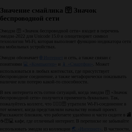
Значение смайлика 🛜 Значок
беспроводной сети
Эмодзи 🛜 «Значок беспроводной сети» входит в перечень
эмодзи-2022 для Unicode 15.0 и олицетворяет символ
технологии Wi-Fi, которая выполняет функцию индикатора сети
на мобильных устройствах.
Эмодзи обозначает
🌐 Интернет
и сеть, а также связан с
понятиями
💻 «Компьютер»
и
📱 «Смартфон»
. Может
использоваться в любых контекстах, где присутствует
беспроводное соединение, а также метафорически показывать
наличие или потерю какой-то способности.
В век интернета есть сотни ситуаций, когда эмодзи 🛜 «Значок
беспроводной сети» получится применить буквально. Так,
пожалуйтесь коллеге, что
🤷‍♀️❌🛜
утратили Wi-Fi-соединение в
тот момент, когда представляли начальству новый проект.
Расскажите близким, что работаете удалённо и часто сидите в
🏬
☕🛜💻
кафе, где отличный интернет. В переписке не забывайте
использовать эмодзи из коллекции
🌏 «Интернет»
. В частности,