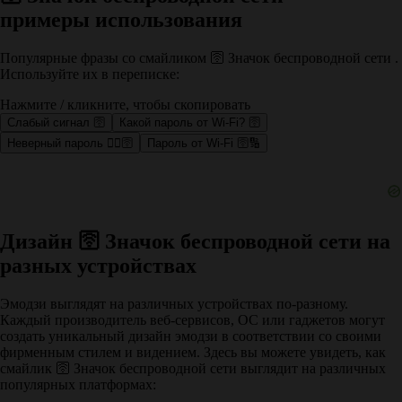
примеры использования
Популярные фразы со смайликом 🛜 Значок беспроводной сети .
Используйте их в переписке:
Нажмите / кликните, чтобы скопировать
Слабый сигнал 🛜
Какой пароль от Wi-Fi? 🛜
Неверный пароль 🤷‍♀️🛜
Пароль от Wi-Fi 🛜🔢
Дизайн 🛜 Значок беспроводной сети на
разных устройствах
Эмодзи выглядят на различных устройствах по-разному.
Каждый производитель веб-сервисов, ОС или гаджетов могут
создать уникальный дизайн эмодзи в соответствии со своими
фирменным стилем и видением. Здесь вы можете увидеть, как
смайлик 🛜 Значок беспроводной сети выглядит на различных
популярных платформах: