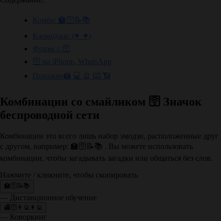
Комбо: 🏫🛜📝📚
Каомоджи: (♥_♥)
Фразы с 🛜
🛜 на iPhone, WhatsApp
Похожие🖨️ 💻 🪫 ⌨️ 📶
Комбинации со смайликом 🛜 Значок
беспроводной сети
Комбинации это всего лишь набор эмодзи, расположенные друг
с другом, например: 🏫🛜📝📚 . Вы можете использовать
комбинации, чтобы загадывать загадки или общаться без слов.
Нажмите / кликните, чтобы скопировать
🏫🛜📝📚
— Дистанционное обучение
🏬🛜👨‍💻👩‍💻
— Коворкинг