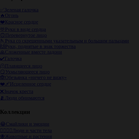
✅
Зеленая галочка
🔥
Огонь
❤️
Красное сердце
🫶
Руки в виде сердца
🙃
Перевернутое лицо
🫰
Рука со скрещенными указательным и большим пальцами
🙌
Руки, поднятые в знак торжества
🙏
Сложенные вместе ладони
✔️
Галочка
🫠
Плавящееся лицо
😏
Ухмыляющееся лицо
🙈
Обезьянка «ничего не вижу»
❤️‍🩹
Исцеленное сердце
❌
Значок креста
🫂
Люди обнимаются
Коллекции
😂
Смайлики и эмоции
👩‍❤️‍💋‍👨
Люди и части тела
🐝
Животные и растения