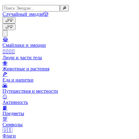
🔎
Случайный эмодзи
🎲
🌙
💡
🌙
💡
😂
Смайлики и эмоции
👩‍❤️‍💋‍👨
Люди и части тела
🐝
Животные и растения
🍕
Еда и напитки
🌇
Путешествия и местности
🥎
Активность
📙
Предметы
💯
Символы
🇺🇸
Флаги