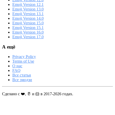
Emoji Version 12.1
Emoji Version 13.0
Emoji Version 13.1
Emoji Version 14.0
Emoji Version 15.0
Emoji Version 15.1
Emoji Version 16.0
Emoji Version 17.0
А ещё
Privacy Policy
Terms of Use
О нас
FAQ
Все статьи
Все эмодзи
Сделано с ❤️, 🥛 и 🐹 в 2017-2026 годах.