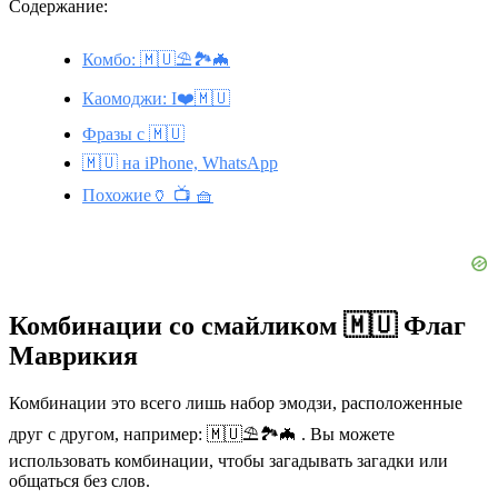
Содержание:
Комбо: 🇲🇺⛱️🏞️🦇
Каомоджи: I❤️🇲🇺
Фразы с 🇲🇺
🇲🇺 на iPhone, WhatsApp
Похожие🏺 📺 🧺
Комбинации со смайликом 🇲🇺 Флаг
Маврикия
Комбинации это всего лишь набор эмодзи, расположенные
друг с другом, например: 🇲🇺⛱️🏞️🦇 . Вы можете
использовать комбинации, чтобы загадывать загадки или
общаться без слов.