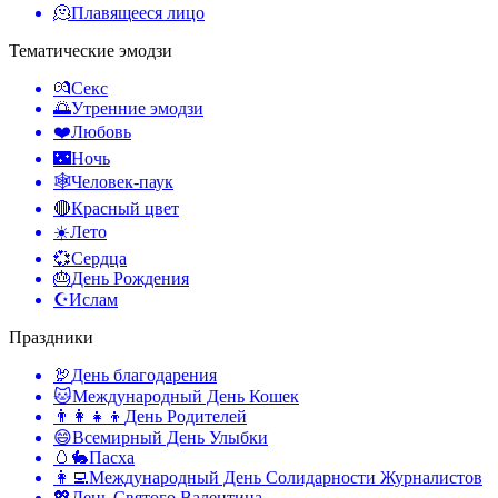
🫠
Плавящееся лицо
Тематические эмодзи
💏
Секс
🌅
Утренние эмодзи
❤️
Любовь
🌃
Ночь
🕸️
Человек-паук
🔴
Красный цвет
☀️
Лето
💞
Сердца
🎂
День Рождения
☪️
Ислам
Праздники
🦃
День благодарения
🐱
Международный День Кошек
👨‍👩‍👧‍👦
День Родителей
😄
Всемирный День Улыбки
🥚🐇
Пасха
👩‍💻
Международный День Солидарности Журналистов
💖
День Святого Валентина