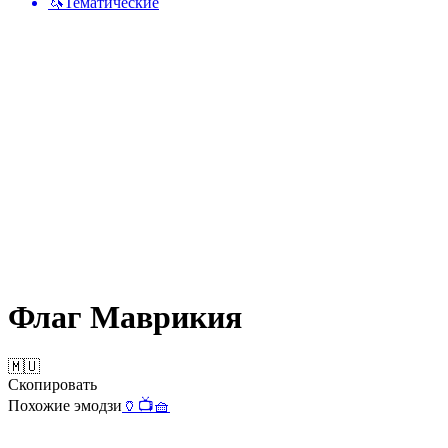
🦄
Тематические
Флаг Маврикия
🇲🇺
Скопировать
Похожие эмодзи
🏺
📺
🧺