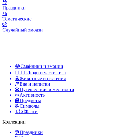
🎊
Праздники
🦄
Тематические
🎲
Случайный эмодзи
😂
Смайлики и эмоции
👩‍❤️‍💋‍👨
Люди и части тела
🐝
Животные и растения
🍕
Еда и напитки
🌇
Путешествия и местности
🥎
Активность
📙
Предметы
💯
Символы
🇺🇸
Флаги
Коллекции
🎊
Праздники