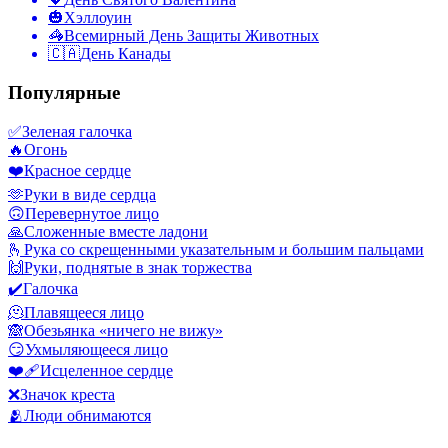
🎃
Хэллоуин
🦓
Всемирный День Защиты Животных
🇨🇦
День Канады
Популярные
✅
Зеленая галочка
🔥
Огонь
❤️
Красное сердце
🫶
Руки в виде сердца
🙃
Перевернутое лицо
🙏
Сложенные вместе ладони
🫰
Рука со скрещенными указательным и большим пальцами
🙌
Руки, поднятые в знак торжества
✔️
Галочка
🫠
Плавящееся лицо
🙈
Обезьянка «ничего не вижу»
😏
Ухмыляющееся лицо
❤️‍🩹
Исцеленное сердце
❌
Значок креста
🫂
Люди обнимаются