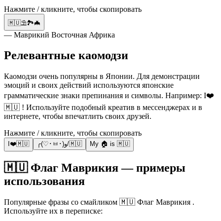
Нажмите / кликните, чтобы скопировать
🇲🇺⛱️🏞️🦇
— Маврикий Восточная Африка
Релевантные каомодзи
Каомодзи очень популярны в Японии. Для демонстрации
эмоций и своих действий используются японские
грамматические знаки препинания и символы. Например: I❤️
🇲🇺 ! Используйте подобный креатив в мессенджерах и в
интернете, чтобы впечатлить своих друзей.
Нажмите / кликните, чтобы скопировать
I❤️🇲🇺
╭(♡･ㅂ･)و/🇲🇺
My 🏠 is 🇲🇺
🇲🇺 Флаг Маврикия — примеры
использования
Популярные фразы со смайликом 🇲🇺 Флаг Маврикия .
Используйте их в переписке: