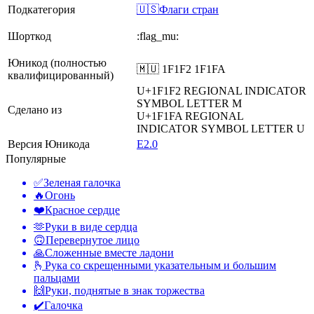
Подкатегория
🇺🇸Флаги стран
Шорткод
:flag_mu:
Юникод (полностью
🇲🇺 1F1F2 1F1FA
квалифицированный)
U+1F1F2
REGIONAL INDICATOR
SYMBOL LETTER M
Сделано из
U+1F1FA
REGIONAL
INDICATOR SYMBOL LETTER U
Версия Юникода
E2.0
Популярные
✅
Зеленая галочка
🔥
Огонь
❤️
Красное сердце
🫶
Руки в виде сердца
🙃
Перевернутое лицо
🙏
Сложенные вместе ладони
🫰
Рука со скрещенными указательным и большим
пальцами
🙌
Руки, поднятые в знак торжества
✔️
Галочка