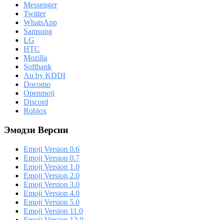
Messenger
Twitter
WhatsApp
Samsung
LG
HTC
Mozilla
Softbank
Au by KDDI
Docomo
Openmoji
Discord
Roblox
Эмодзи Версии
Emoji Version 0.6
Emoji Version 0.7
Emoji Version 1.0
Emoji Version 2.0
Emoji Version 3.0
Emoji Version 4.0
Emoji Version 5.0
Emoji Version 11.0
Emoji Version 12.0