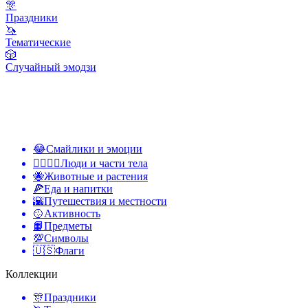
🎊
Праздники
🦄
Тематические
🎲
Случайный эмодзи
😂
Смайлики и эмоции
👩‍❤️‍💋‍👨
Люди и части тела
🐝
Животные и растения
🍕
Еда и напитки
🌇
Путешествия и местности
🥎
Активность
📙
Предметы
💯
Символы
🇺🇸
Флаги
Коллекции
🎊
Праздники