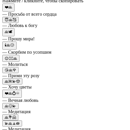
Нажмите / кликните, чтобы скопировать
❤️🙏
— Просьба от всего сердца
😇🙏🥰
— Любовь к богу
🙏🕊️
— Прошу мира!
🕯️🙏😢
— Скорбим по усопшим
😌🙇‍♀️🙏
— Молиться
😘🙏🌹
— Прими эту розу
🙏🌺💫😍
— Хочу цветы
❤️🙏💍♾️
— Вечная любовь
🙏😌💫
— Медитация
🙏💐🤗
💫🙏🧘🪷
— Медитация