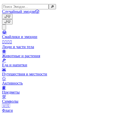
🔎
Случайный эмодзи
🎲
🌙
💡
🌙
💡
😂
Смайлики и эмоции
👩‍❤️‍💋‍👨
Люди и части тела
🐝
Животные и растения
🍕
Еда и напитки
🌇
Путешествия и местности
🥎
Активность
📙
Предметы
💯
Символы
🇺🇸
Флаги