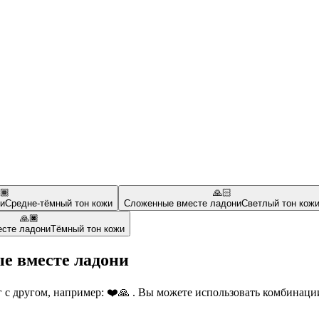
🏾
🙏🏻
и
Средне-тёмный тон кожи
Сложенные вместе ладони
Светлый тон кож
🙏🏿
сте ладони
Тёмный тон кожи
е вместе ладони
с другом, например: ❤️🙏 . Вы можете использовать комбинации,