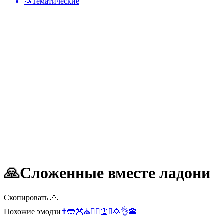
🦄
Тематические
🙏
Сложенные вместе ладони
Скопировать 🙏
Похожие эмодзи
✝️
🤲
👐
⛪
💁‍♂️
🛐
✊
🙇
👌
🕋