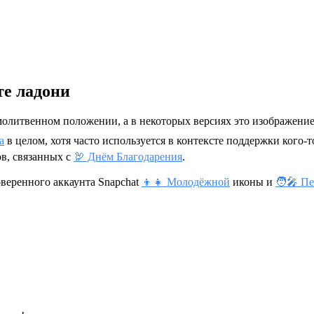
те ладони
олитвенном положении, а в некоторых версиях это изображение
а
в целом, хотя часто используется в контексте поддержки кого-т
ов, связанных с
🦃 Днём Благодарения
.
веренного аккаунта Snapchat
👦👧 Молодёжной
иконы и
🧑‍🎤 П