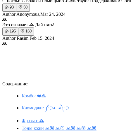
С Богом! С Божьей помощью!Сочувствую! Поддерживаю! Согл
👍
93
👎
50
Author Anonymous,Mar 24, 2024
🙏
Это означает 🙏 Дай пять!
👍
195
👎
160
Author Rasim,Feb 15, 2024
🙏
Содержание:
Комбо: ❤️🙏
Каомоджи: ༼つ◕_◕༽つ
Фразы с 🙏
Тоны кожи 🙏🏾 🙏🏻 🙏🏽 🙏🏼 🙏🏿