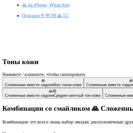
🙏 на iPhone, WhatsApp
Похожие✝️ 🤲 👐 ⛪ 💁‍♂️
Тоны кожи
Нажмите / кликните, чтобы скопировать
🙏
🙏
Сложенные вместе ладони
Без тонов кожи
Сложенные вместе ладон
🙏🏼
Сложенные вместе ладони
Средне-светлый тон кожи
Сложенные вме
Комбинации со смайликом 🙏 Сложенны
Комбинации это всего лишь набор эмодзи, расположенные друг 